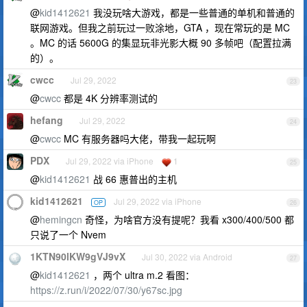
@
kid1412621
我没玩啥大游戏，都是一些普通的单机和普通的
联网游戏。但我之前玩过一败涂地，GTA ，现在常玩的是 MC
。MC 的话 5600G 的集显玩非光影大概 90 多帧吧（配置拉满
的）。
cwcc
Jul 29, 2022
23
@
cwcc
都是 4K 分辨率测试的
hefang
Jul 29, 2022
24
@
cwcc
MC 有服务器吗大佬，带我一起玩啊
PDX
Jul 29, 2022 via iPhone
1
25
@
kid1412621
战 66 惠普出的主机
kid1412621
Jul 29, 2022 via iPhone
OP
26
@
hemingcn
奇怪，为啥官方没有提呢？我看 x300/400/500 都
只说了一个 Nvem
1KTN90lKW9gVJ9vX
Jul 30, 2022 via Android
27
@
kid1412621
，两个 ultra m.2 看图：
https://z.run/i/2022/07/30/y67sc.jpg