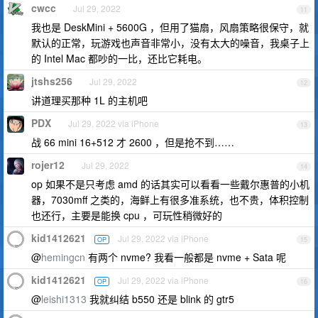
cwcc
Jul 29, 2022
11
我也是 DeskMini + 5600G ，但用了猫扇，风扇策略很保守，就
默认的正常，玩游戏也声音非常小，没有太大的噪音，我桌子上
的 Intel Mac 都吵的一比，还比它耗电。
jtshs256
Jul 29, 2022
12
讲道理买那种 1L 的主机吧
PDX
Jul 29, 2022 via iPhone
13
战 66 mini 16+512 才 2600 ，但是抢不到……
rojer12
Jul 29, 2022
14
op 如果不是只考虑 amd 的话其实可以看看一些戴尔惠普的小机
器，7030mff 之类的，海鲜上有很多准系统，也不贵，体积控制
也还行，主要是能换 cpu ，可玩性稍微好的
kid1412621
Jul 29, 2022 via iPhone
OP
15
@
hemingcn
有两个 nvme? 我看一般都是 nvme + Sata 呢
kid1412621
Jul 29, 2022 via iPhone
OP
16
@
leishi1313
我就纠结 b550 还是 blink 的 gtr5