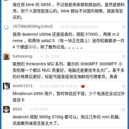
我在用 blink 的 GK55 ，不过我是用来做软路由的。虽然是塑料
壳，但个人感觉挺良心的。blink 貌似不对国内销售，我是淘宝
买的。
1KTN90lKW9gVJ9vX
Jul 28, 2022 via Android
7
我用 deskmini x300w 还是挺香的，搭配 5700G ，两根 m.2
nvme ，和两块 sata2.5 （有一块正在路上）迷你机箱塞进一共
4 个硬盘🌝🌝，除了散热垃圾。。。。。
hahasong
Jul 29, 2022
8
联想的 thinkcentre MQ 系列、戴尔的 3090MFF 3000MFF 小
型机哪一个都比 NUC 质量好，电脑还是要找专业大厂。差不多
的价格售后更好，标配丐版直接淘宝海鲜找代理拿货，真香
leishi1313
Jul 29, 2022 via Android
1
9
Minisforum b550 用户，暂时体验还不错，少个电源还没试过外
接显卡
9544
Jul 29, 2022
10
deskmini 搭配 5600g 5700g 都可以。用过几年的 mini 机箱，
风扇散热噪音还是太大了。