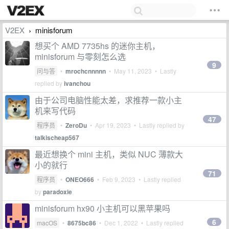
V2EX
minisforum
›
想买个 AMD 7735hs 的迷你主机，
minisforum 与零刻怎么选
9
问与答
•
mrochcnnnnn
•
May 11, 2023
• Lastly
replied by
ivanchou
由于公司电脑性能太差，求推荐一款小主
机来写代码
47
程序员
•
ZeroDu
•
Apr 19, 2023
• Lastly replied by
talkischeap567
最近想换个 mini 主机，类似 NUC 薄款大
小的就行
71
程序员
•
ONEO666
•
Feb 9, 2023
• Lastly replied
by
paradoxie
minisforum hx90 小主机可以黑苹果吗
6
macOS
•
8675bc86
•
Dec 1, 2022
• Lastly replied