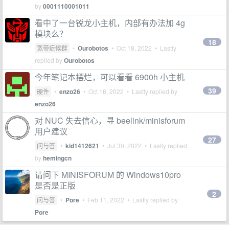
by
0001110001011
看中了一台锐龙小主机，内部有办法加 4g
模块么？
18
宽带症候群
•
Ourobotos
•
Oct 18, 2022
• Lastly
replied by
Ourobotos
今年笔记本摆烂，可以看看 6900h 小主机
39
硬件
•
enzo26
•
Oct 18, 2022
• Lastly replied by
enzo26
对 NUC 失去信心，寻 beelink/minisforum
用户建议
27
问与答
•
kid1412621
•
Jul 30, 2022
• Lastly replied
by
hemingcn
请问下 MINISFORUM 的 Windows10pro
是否是正版
2
问与答
•
Pore
•
Feb 11, 2022
• Lastly replied by
Pore