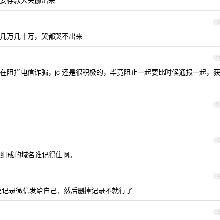
要存款大头挪出来
1
几万几十万，哭都哭不出来
1
在阻拦电信诈骗，jc 还是很积极的，毕竟阻止一起要比时候通报一起，获
1
1
组成的域名谁记得住啊。
1
史记录微信发给自己，然后删掉记录不就行了
1