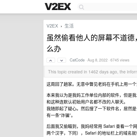
V2EX
生活
›
虽然偷看他人的屏幕不道德
么办
CatCode
·
Aug 8, 2022
· 6745 views
This topic created in 1462 days ago, the inf
这周回了趟家。无意中瞥见老妈在手机上用一个
本来我以为是我妈工作单位内部的软件，但是我
和这种连默认初始用户名都不改的人聊天。
我随即起了疑心。然后搜了一下软件名，居然是个
有一条“诈骗”。
后面我又偷瞄到，我妈经常用 Safari 查看一
两个汉字，下同），Safari 的地址栏上的域名就