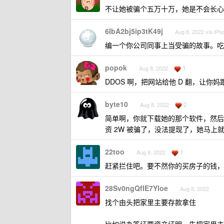
不让她被骗个五万十万，她是不会长心
6IbA2bj5ip3tK49j
Aug 8, 2022 via iPh
编一个你公司同事上当受骗的故事。吃
popok
1
Aug 8, 2022
DDOS 啊，把网站给他 D 翻，让你妈跟
byte10
2
Aug 8, 2022
简单啊，你就下载她的那个软件，然后找她
资 2W 被骗了，没法提现了，她马上
22too
1
Aug 8, 2022
赶紧拦住吧。要不然你的买房子的钱，
28Sv0ngQfIE7Yloe
Aug 8, 2022
找个由头把家里主要存款拿住