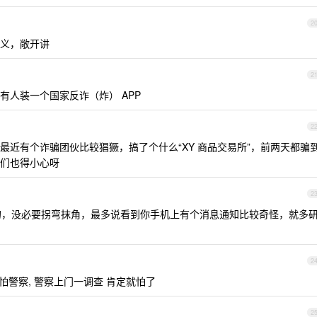
2
义，敞开讲
2
有人装一个国家反诈（炸） APP
2
最近有个诈骗团伙比较猖獗，搞了个什么“XY 商品交易所”，前两天都骗
们也得小心呀
2
说的，没必要拐弯抹角，最多说看到你手机上有个消息通知比较奇怪，就多
2
怕警察, 警察上门一调查 肯定就怕了
2