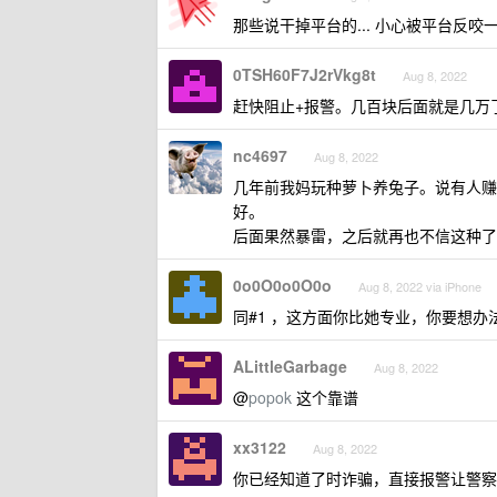
那些说干掉平台的... 小心被平台反咬
0TSH60F7J2rVkg8t
Aug 8, 2022
赶快阻止+报警。几百块后面就是几万
nc4697
Aug 8, 2022
几年前我妈玩种萝卜养兔子。说有人赚
好。
后面果然暴雷，之后就再也不信这种了
0o0O0o0O0o
Aug 8, 2022 via iPhone
同#1 ，这方面你比她专业，你要想办
ALittleGarbage
Aug 8, 2022
@
popok
这个靠谱
xx3122
Aug 8, 2022
你已经知道了时诈骗，直接报警让警察