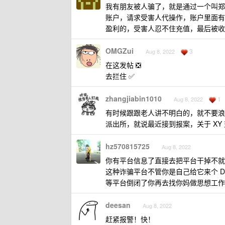
我有朋友被人骗了，就是通过一个叫郑州
账户，请求受害人代操作，账户里面有几
盈利的，受害人忍不住充值，最后被收
OMGZui
3
Aug 8, 2022
在这发帖 ❎
去拦住 ✅
zhangjiabin1010
1
Aug 8, 2022
有时候跟跟老人讲不明白的，就不要浪
派出所，就说最近接到报案，关于 XY
hz570815725
Aug 8, 2022
你有平台信息了直接去把平台干掉不就
这种诈骗平台不管你是自己给它来个 
等平台倒闭了你再去找你妈做思想工作
deesan
Aug 8, 2022
赶紧报警！快！