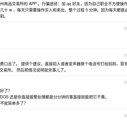
商品交易所的 APP 。行骗途径：加 qq 好友，因为自己职业不方便操
十 w ，每天只需要操作买入和卖出，整个过程 5 分钟。因为每天都是
割。
1
1
费口舌了。 提供个建议，直接招人或者变声器换个电话号打给妈妈，冒
 交易所。 然后把情况说明就完事儿了。
1
好了？
DDOS 还是你直接报警处理都是分分钟的事直接就能把它干黄。
不就简单多了？
1