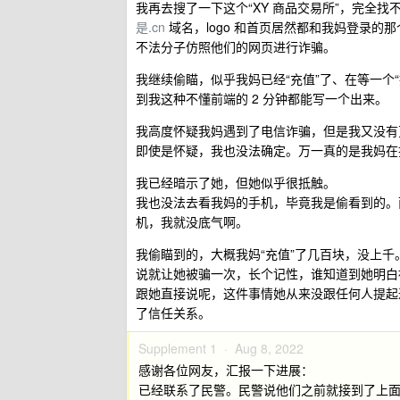
我再去搜了一下这个“XY 商品交易所”，完全找
是.cn
域名，logo 和首页居然都和我妈登录的那
不法分子仿照他们的网页进行诈骗。
我继续偷瞄，似乎我妈已经“充值”了、在等一个“
到我这种不懂前端的 2 分钟都能写一个出来。
我高度怀疑我妈遇到了电信诈骗，但是我又没有
即使是怀疑，我也没法确定。万一真的是我妈在
我已经暗示了她，但她似乎很抵触。
我也没法去看我妈的手机，毕竟我是偷看到的。
机，我就没底气啊。
我偷瞄到的，大概我妈“充值”了几百块，没上千
说就让她被骗一次，长个记性，谁知道到她明白
跟她直接说呢，这件事情她从来没跟任何人提起
了信任关系。
Supplement 1 ·
Aug 8, 2022
感谢各位网友，汇报一下进展：
已经联系了民警。民警说他们之前就接到了上