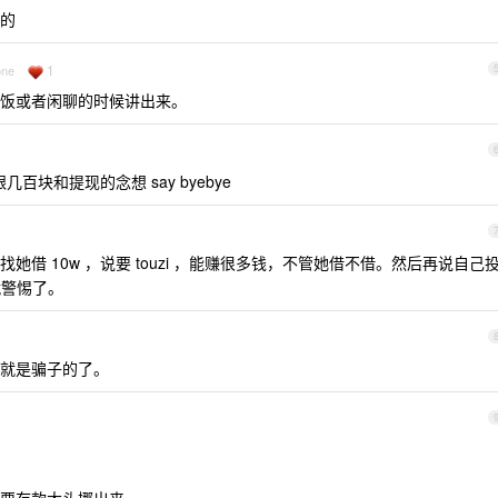
的
1
one
饭或者闲聊的时候讲出来。
几百块和提现的念想 say byebye
借 10w ，说要 touzi ，能赚很多钱，不管她借不借。然后再说自己
就警惕了。
就是骗子的了。