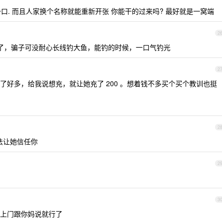
一口. 而且人家换个名称就能重新开张 你能干的过来吗? 最好就是一窝端
2
了，骗子可没耐心长线钓大鱼，能钓的时候，一口气钓光
2
了好多，给我说想充，就让她充了 200 。想着钱不多买个买个教训也挺
2
法让她信任你
2
3
上门跟你妈说就行了