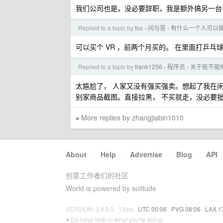
我们公司也是，没必要辞职，我是额外搞另一台
Replied to a topic by
fox
问与答
有什么一个人可以
›
›
可以买个 VR ，前两个月买的。 在里面打乒
Replied to a topic by
frank1256
程序员
关于能不能
›
›
太尴尬了， 人家又没有强买强卖。想起了我在
别家商品截图。直接拉黑， 不买就走，没必要
More replies by zhangjiabin1010
»
About
·
Help
·
Advertise
·
Blog
·
API
创意工作者们的社区
World is powered by solitude
VERSION: 3.9.8.5 · 13ms ·
UTC 00:06
·
PVG 08:06
·
LAX 1
♥ Do have faith in what you're doing.