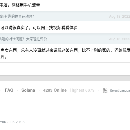
电脑，网络用手机流量
做的有趣的体育运动码？
Aug 18, 202
乓球可以说很真实了。可以网上找视频看看体验
结婚的对错问题！大家理性评价
Aug 16, 202
闲鱼卖东西，总有人没事就过来说我这破东西，比不上别的家的，还给我
批评。
·
FAQ
·
Solana
·
4283 Online
Highest 6679
·
Select Langua
7:06
·
JFK 20:06