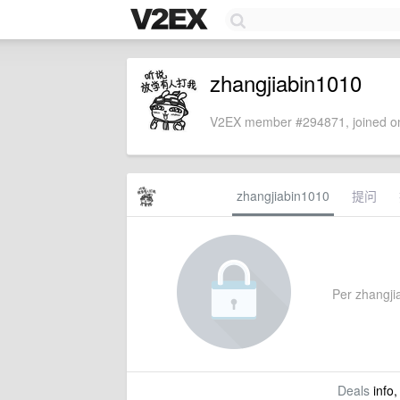
zhangjiabin1010
V2EX member #294871, joined on
zhangjiabin1010
提问
Per zhangjia
Deals
info,