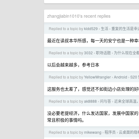
zhangjiabin1010's recent replies
Replied to a topic by
kldd529
生活
重复的生活是幸
›
›
最近在读叔本华所感，每一天的安宁也是一种幸
Replied to a topic by
3032
职场话题
为什么现在全
›
›
以后会越来越多，参考日本
Replied to a topic by
YellowWrangler
Android
S20
›
›
这服务也太差了，感觉还不如街边小店处理的好
Replied to a topic by
ak8888
问与答
近来全球高温
›
›
没必要老提经济，什么发达国家，发展中国家的
常且积极的事情吗。
Replied to a topic by
mikewang
程序员
云桌面的隐
›
›