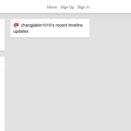
Home
Sign Up
Sign In
zhangjiabin1010's recent timeline
updates