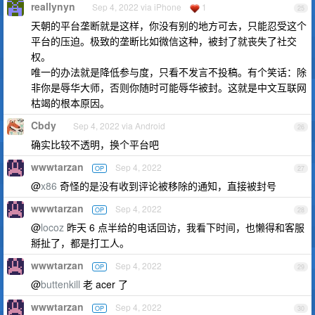
reallynyn
Sep 4, 2022 via iPhone
1
25
天朝的平台垄断就是这样，你没有别的地方可去，只能忍受这个
平台的压迫。极致的垄断比如微信这种，被封了就丧失了社交
权。
唯一的办法就是降低参与度，只看不发言不投稿。有个笑话：除
非你是辱华大师，否则你随时可能辱华被封。这就是中文互联网
枯竭的根本原因。
Cbdy
Sep 4, 2022 via Android
26
确实比较不透明，换个平台吧
wwwtarzan
Sep 4, 2022
OP
27
@
x86
奇怪的是没有收到评论被移除的通知，直接被封号
wwwtarzan
Sep 4, 2022
OP
28
@
locoz
昨天 6 点半给的电话回访，我看下时间，也懒得和客服
掰扯了，都是打工人。
wwwtarzan
Sep 4, 2022
OP
29
@
buttenkill
老 acer 了
wwwtarzan
Sep 4, 2022
OP
30