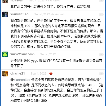
libasten
Sep 4, 2022 via Android
16
我在斗鱼的号也是被永久封了，说我发广告，真是冤啊。
xianrentiao
Sep 4, 2022 via Android
17
观点都是锋利的，但是锋利的度不一样。假设自身真实的观点，
锋利值是 100 ，那么身边的人肯定不容易接受这样的观点，且
发表言论的账号容易被平台封禁，不利于观点的传播。那么，当
我们下调观点的锋利值，使其来到 20-40 ，我想身边绝大多数
人都容易接受这样的观点，平台不仅不会封禁，反而容易推荐此
类的言论。这样，就会有利于观点的传播。
www2144com5
Sep 4, 2022
18
是不是时政区 yygq 嘴臭了哈哈哈我有一个朋友就是刚到央妈官
号下面了
charlie21
Sep 4, 2022
1
19
@
xianrentiao
但这个要明确区分自己的状态，因为 “观点构造”
和 “观点输出” 是不同状态的人。有时候想着观点输出 40 ，（这
种反馈）会直接影响到你的观点构造，会让你的观点构造止步于
50 。如果（某种反馈下）允许你观点输出 200 ，那么你的观点
构造实力可能会到达 300