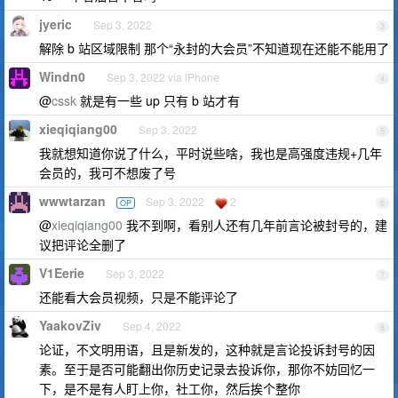
jyeric
Sep 3, 2022
3
解除 b 站区域限制 那个“永封的大会员”不知道现在还能不能用了
Windn0
Sep 3, 2022 via iPhone
4
@
cssk
就是有一些 up 只有 b 站才有
xieqiqiang00
Sep 3, 2022
5
我就想知道你说了什么，平时说些啥，我也是高强度违规+几年
会员的，我可不想废了号
wwwtarzan
Sep 3, 2022
2
OP
6
@
xieqiqiang00
我不到啊，看别人还有几年前言论被封号的，建
议把评论全删了
V1Eerie
Sep 3, 2022
7
还能看大会员视频，只是不能评论了
YaakovZiv
Sep 4, 2022
8
论证，不文明用语，且是新发的，这种就是言论投诉封号的因
素。至于是否可能翻出你历史记录去投诉你，那你不妨回忆一
下，是不是有人盯上你，社工你，然后挨个整你