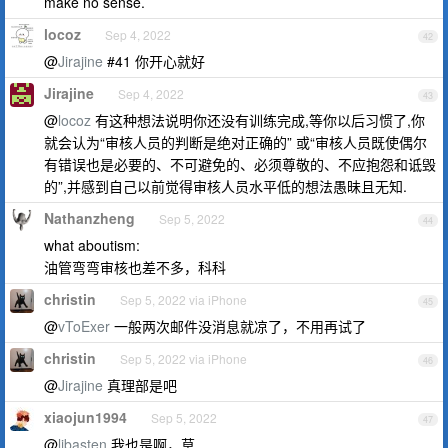
make no sense.
locoz
Sep 4, 2022
42
@
Jirajine
#41 你开心就好
Jirajine
Sep 4, 2022
43
@
locoz
有这种想法说明你还没有训练完成,等你以后习惯了,你
就会认为“审核人员的判断是绝对正确的” 或“审核人员既使偶尔
有错误也是必要的、不可避免的、必须尊敬的、不应抱怨和诋毁
的”,并感到自己以前觉得审核人员水平低的想法愚昧且无知.
Nathanzheng
Sep 5, 2022
44
what aboutism:
油管弯弯审核也差不多，科科
christin
Sep 5, 2022 via iPhone
45
@
vToExer
一般两次邮件没消息就凉了，不用再试了
christin
Sep 5, 2022 via iPhone
46
@
Jirajine
真理部是吧
xiaojun1994
Sep 5, 2022
47
@
libasten
我也是啊，草