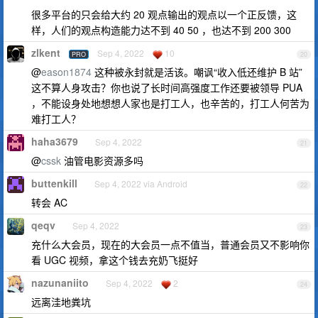
很多平台的只会给大约 20 观点输出的观点以一个正反馈，这
样，人们的观点构造能力达不到 40 50 ，也达不到 200 300
zlkent
Sep 4, 2022
10
PRO
20
@
eason1874
这种被永封就是活该。嘲讽“收入低还维护 B 站”
这不算人身攻击？你也说了长时间高强度工作还要被领导 PUA
，不能设身处地想想人家也是打工人，也辛苦的，打工人何苦为
难打工人？
haha3679
Sep 4, 2022
21
@
cssk
油管电影资源多吗
buttenkill
Sep 4, 2022 via Android
22
转会 AC
qeqv
Sep 4, 2022
23
充什么大会员，现在的大会员一点不值当，普通会员又不影响你
看 UGC 视频，拿这个钱去充奶飞挺好
nazunaniito
Sep 4, 2022
2
24
远离洼地粪坑