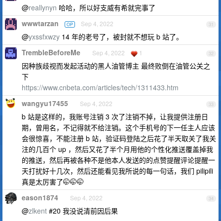
@
reallynyn
哈哈，所以好支威有希就完事了
wwwtarzan
Sep 4, 2022
OP
31
@
yxssfxwzy
14 年的老号了，被封就不想玩 b 站了。
TrembleBeforeMe
Sep 4, 2022
1
32
因种族歧视而发起活动的黑人油管博主 最终败倒在油管公关之
下
https://www.cnbeta.com/articles/tech/1311433.htm
wangyu17455
Sep 4, 2022
33
b 站是这样的，我账号注销 3 次了注销不掉，让我提供注册日
期，曾用名，不记得就不给注销。这个手机号的下一任主人应该
会很惊喜，不能注册 b 站，验证码登陆之后花了半天取关了我关
注的几百个 up ，然后又花了半个月用他的个性化推送覆盖掉我
的推送，然后再被各种不是他本人发送的的点赞提醒评论提醒一
天打扰好十几次，然后还能看见我所说的每一句话，我们 pilipili
真是太厉害了🤭🤭🤭
eason1874
Sep 4, 2022
34
@
zlkent
#20 我没说清前因后果