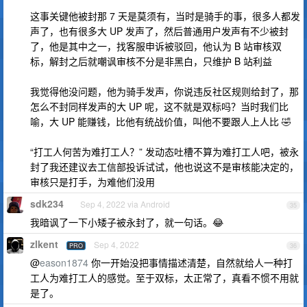
这事关键他被封那 7 天是莫须有，当时是骑手的事，很多人都发
声了，也有很多大 UP 发声了，然后普通用户发声有不少被封
了，他是其中之一，找客服申诉被驳回，他认为 B 站审核双
标，解封之后就嘲讽审核不分是非黑白，只维护 B 站利益
我觉得他没问题，他为骑手发声，你说违反社区规则给封了，那
怎么不封同样发声的大 UP 呢，这不就是双标吗？当时我们比
喻，大 UP 能赚钱，比他有统战价值，叫他不要跟人上人比 🤣
“打工人何苦为难打工人？” 发动态吐槽不算为难打工人吧，被永
封了我还建议去工信部投诉试试，他也说这不是审核能决定的，
审核只是打手，为难他们没用
sdk234
Sep 4, 2022 via Android
35
我暗讽了一下小矮子被永封了，就一句话。😂
zlkent
Sep 4, 2022
PRO
36
@
eason1874
你一开始没把事情描述清楚，自然就给人一种打
工人为难打工人的感觉。至于双标，太正常了，真看不惯不用就
是了。