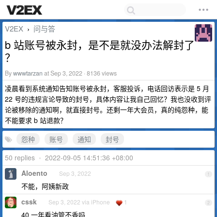
V2EX
问与答
›
b 站账号被永封，是不是就没办法解封了
？
By
wwwtarzan
at Sep 3, 2022 · 8136 views
凌晨看到系统通知告知账号被永封，客服投诉，电话回访表示是 5 月
22 号的违规言论导致的封号，具体内容让我自己回忆？我也没收到评
论被移除的通知啊，就直接封号。还剩一年大会员，真的纯怨种，能
不能要求 b 站退款？
怨种
账号
通知
封号
50 replies
•
2022-09-05 14:51:36 +08:00
Aloento
Sep 3, 2022
1
不能，阿姨新政
cssk
Sep 3, 2022 via iPhone
1
2
40 一年看油管不香吗