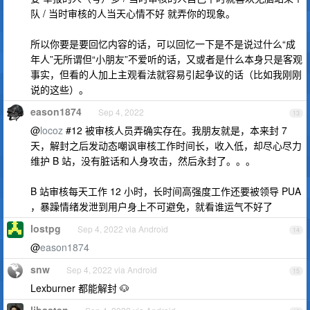
队 / 当时审核的人当天心情不好 就弄你的现象。
所以你要是要回忆内容的话，可以回忆一下是不是说过什么“成
年人”无所谓但“小朋友”不爱听的话，又或者是什么本身只是客观
事实，但看的人加上主观看法就容易引起争议的话（比如我刚刚
说的这些）。
eason1874
Sep 4, 2022
13
@
locoz
#12 被审核人员弄确实存在。我朋友就是，本来封 7
天，解封之后发动态嘲讽审核工作时间长，收入低，却尽心尽力
维护 B 站，没有脏话和人身攻击，然后永封了。。。
B 站审核每天工作 12 小时，长时间高强度工作还要被领导 PUA
，暴躁情绪发泄到用户身上不可避免，就看谁运气不好了
lostpg
Sep 4, 2022 via Android
14
@
eason1874
snw
Sep 4, 2022 via Android
15
Lexburner 都能解封 🐶