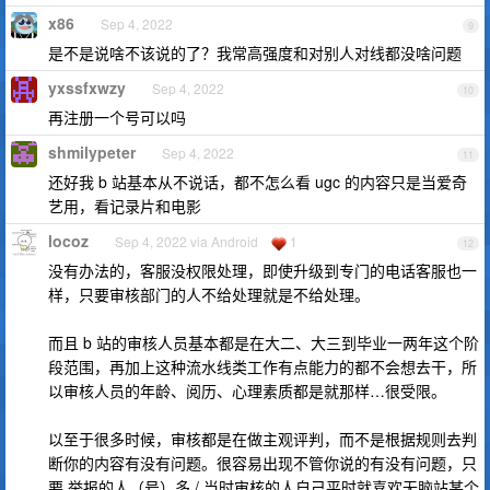
x86
Sep 4, 2022
9
是不是说啥不该说的了？我常高强度和对别人对线都没啥问题
yxssfxwzy
Sep 4, 2022
10
再注册一个号可以吗
shmilypeter
Sep 4, 2022
11
还好我 b 站基本从不说话，都不怎么看 ugc 的内容只是当爱奇
艺用，看记录片和电影
locoz
Sep 4, 2022 via Android
1
12
没有办法的，客服没权限处理，即使升级到专门的电话客服也一
样，只要审核部门的人不给处理就是不给处理。
而且 b 站的审核人员基本都是在大二、大三到毕业一两年这个阶
段范围，再加上这种流水线类工作有点能力的都不会想去干，所
以审核人员的年龄、阅历、心理素质都是就那样…很受限。
以至于很多时候，审核都是在做主观评判，而不是根据规则去判
断你的内容有没有问题。很容易出现不管你说的有没有问题，只
要 举报的人（号）多 / 当时审核的人自己平时就喜欢无脑站某个