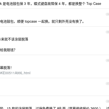
k 是电池鼓包保 3 年，蝶式键盘故障保 4 年，都是换整个 Top Case
1
池鼓包，顺便 topcase 一起换。就只剩外壳没有换了。
1
本来就不该涂层脱落
给我赔钱？
1
幕脱落！
80KE00511A99L.html
1
1
15 款的涂层脱落，过保免费换了 AB 面（屏幕维修报价 3600 ），