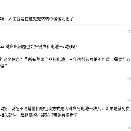
粉，人生就是在这兜兜转转中慢慢消逝了
3
 mba 键盘出问题也会把键盘和电池一起换吗？
到的这个信息？＂所有苹果产品的电池，三年内鼓包哪怕不严重（需要细心
理＂
3
3
一起换，现在不清楚他们的组装方式是否键盘与电池一块儿，如果是就免费
相关部件一起组装的。那就捎带免费换新了
3