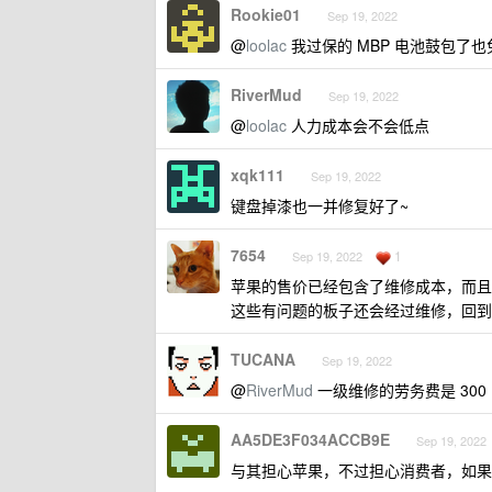
Rookie01
Sep 19, 2022
@
loolac
我过保的 MBP 电池鼓包了也
RiverMud
Sep 19, 2022
@
loolac
人力成本会不会低点
xqk111
Sep 19, 2022
键盘掉漆也一并修复好了~
7654
1
Sep 19, 2022
苹果的售价已经包含了维修成本，而且
这些有问题的板子还会经过维修，回到 
TUCANA
Sep 19, 2022
@
RiverMud
一级维修的劳务费是 300 
AA5DE3F034ACCB9E
Sep 19, 2022
与其担心苹果，不过担心消费者，如果