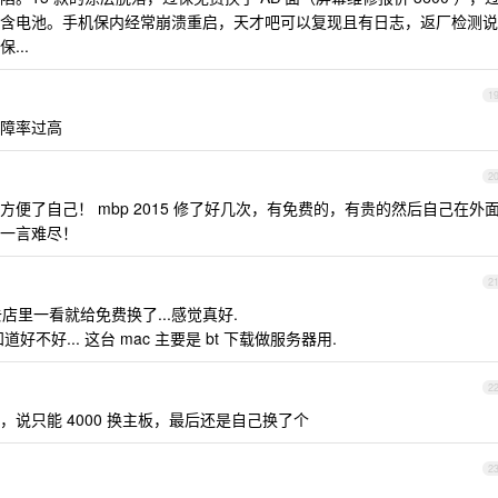
 面包含电池。手机保内经常崩溃重启，天才吧可以复现且有日志，返厂检测说
...
1
障率过高
2
便了自己！ mbp 2015 修了好几次，有免费的，有贵的然后自己在外
一言难尽！
2
去店里一看就给免费换了...感觉真好.
好... 这台 mac 主要是 bt 下载做服务器用.
2
换，说只能 4000 换主板，最后还是自己换了个
2