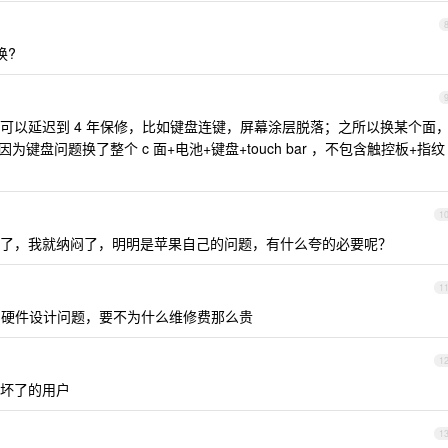
换?
可以延迟到 4 年保修，比如键盘连键，屏幕涂层脱落；之所以换某个面
为键盘问题换了整个 c 面+电池+键盘+touch bar ，不包含触控板+指纹
1
了，我就纳闷了，明明是苹果自己的问题，有什么夸的必要呢？
1
的，硬件设计问题，要不为什么维修费那么贵
1
烧坏了的用户
1