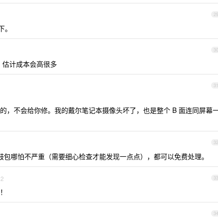
2
一下。
3
，估计成本会高很多
3
的，不会给你修。我的戴尔笔记本摄像头坏了，也是整个 B 面连同屏幕
3
鼓包哪怕不严重（需要细心检查才能发现一点点），都可以免费处理。
2
3
！
3