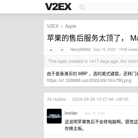
V2EX
Apple
›
苹果的售后服务太顶了， Mac
HarryS5992
·
Sep 19, 2022
· 7058 views
This topic created in 1417 days ago, the inf
由于是香港买的 MBP ，选的美式键盘，还转门
https://s1.328888.xyz/2022/09/18/o7fKj.png
38 replies
•
2024-09-28 10:27:46 +08:00
loolac
Sep 19, 2022
这说明苹果售后不会修电脑啊。感觉这
你换主板。