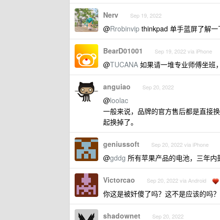
Nerv
Sep 19, 2022
@
Rrobinvip
thinkpad 单手蓝屏了解
BearD01001
Sep 19, 2022 via iPhone
@
TUCANA
如果请一堆专业师傅坐班
anguiao
Sep 20, 2022
@
loolac
一般来说，品牌的官方售后都是直接换
起换掉了。
geniussoft
Sep 20, 2022 via iPhone
@
gddg
所有苹果产品的电池，三年内
Victorcao
Sep 20, 2022 via Android
你这是被奸傻了吗？这不是应该的吗？
shadownet
Sep 20, 2022