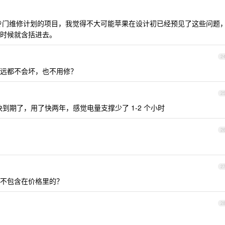
专门维修计划的项目，我觉得不大可能苹果在设计初已经预见了这些问题
时候就含括进去。
2
远都不会坏，也不用修？
2
re 快到期了，用了快两年，感觉电量支撑少了 1-2 个小时
2
2
不包含在价格里的？
2