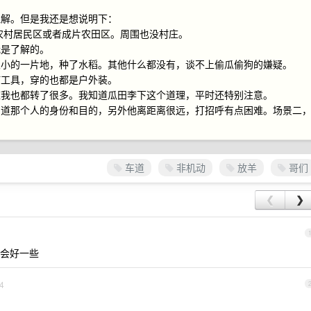
理解。但是我还是想说明下：
是在农村居民区或者成片农田区。周围也没村庄。
我是了解的。
很小的一片地，种了水稻。其他什么都没有，谈不上偷瓜偷狗的嫌疑。
何工具，穿的也都是户外装。
庄我也都转了很多。我知道瓜田李下这个道理，平时还特别注意。
知道那个人的身份和目的，另外他离距离很远，打招呼有点困难。场景二
。
车道
非机动
放羊
哥们
❮
❯
会好一些
4