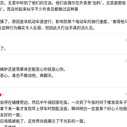
员，无意中听到了他们的交谈。他们会偶尔在外卖里“加料”，尤其是那些
卖”。而且听起来似乎不少外卖员都做过这种事
揍了，原因是非机动车道逆行，影响到某个电动车的骑行速度，“害得他
行这种行为确实令人反感，但因此大打出手真的活久见。
了。
嫉妒还是羡慕肯定能恶心你就恶心你。
恶心，谁也不敢动他，爽翻天。
4
会停在辅楼旁边，然后中午骑回家吃饭。一次到了午饭时间下楼发现车子
拿下来一看才发现早上停车时钥匙没拔，瞬间明白一定是某个好心人怕我
友好的一面；
后电瓶被偷了，这世界向我展示了不光彩的一面；