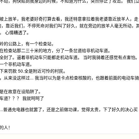
不动，狗快贴到我身边的时候，不知道为什么，突然停止了攻击。 我们
坡上放羊，我老婆好奇打算去看，我还特意拿拉着我老婆靠近放羊人，走
条狗，靠近我们，不停死命对我们叫了好久，就在旁边的放羊人毫无所动，
。 心情糟透了。
岭的公路上，有一个检查站，
在检查站那二三十米的地方，分了一条岔道给非机动车道。
全封了。逼着非机动车只能都走机动车道。 当时我骑着还感觉有点害怕
一个非机动车道。
来罚款 50.全是附近可怜的村民。
从来没这样过... 我当时以为是卡点检查核酸的，也跟着前面的电动车骑
是在故意在设陷阱了。
车道？？？ 我就呵呵了
..普通充电器也就罢了，还是之前做功课，觉得太贵，下了好久的决心买
的人！