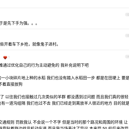
1
。于是先下手为强。。。
1
些开着车下乡抢，就像鬼子进村。
1
1
难通过优化自己的行为主动避免的 我补充说明下吧
的一小块碎片地上种的水稻 我们也没有踏入水稻田一步 都是在田埂上 要
不着直接放狗
了 以往我们也接触过几次类似的羊群 都没遇到过问题 而且我们真的很轻
也有一道沟组隔 我们也过不去 我们已经走到离放羊人很近的地方 目的就
交通规则 罚款我认 不会说一个不字 但是当时的那个路况和周围的环境 让
特意贴着路边找非机动车道 而且我当场表达了异议 本来罚 50 的后来改罚