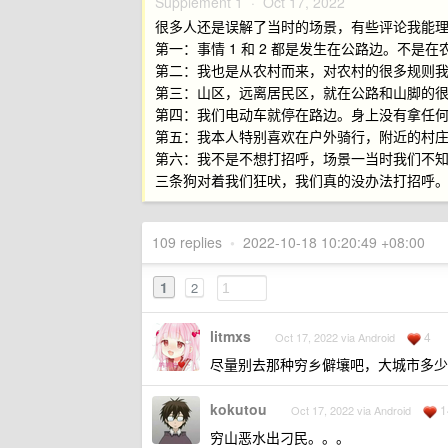
Supplement 1 ·
Oct 17, 2022
很多人还是误解了当时的场景，有些评论我能
第一：事情 1 和 2 都是发生在公路边。不
第二：我也是从农村而来，对农村的很多规则
第三：山区，远离居民区，就在公路和山脚的
第四：我们电动车就停在路边。身上没有拿任
第五：我本人特别喜欢在户外骑行，附近的村
第六：我不是不想打招呼，场景一当时我们不
三条狗对着我们狂吠，我们真的没办法打招呼
109 replies
•
2022-10-18 10:20:49 +08:00
1
2
litmxs
4
Oct 17, 2022 via Android
尽量别去那种穷乡僻壤吧，大城市多少
kokutou
1
Oct 17, 2022 via Android
穷山恶水出刁民。。。