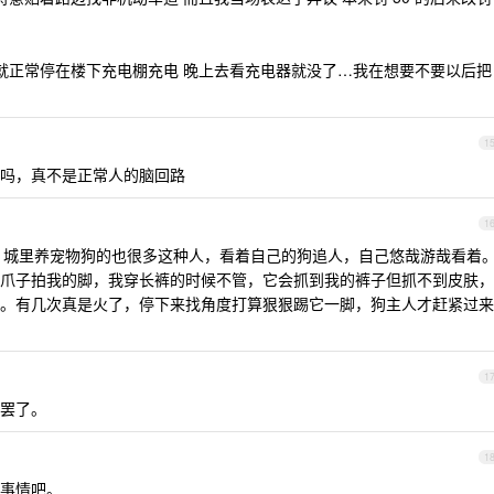
 就正常停在楼下充电棚充电 晚上去看充电器就没了…我在想要不要以后把
1
吗，真不是正常人的脑回路
1
信，城里养宠物狗的也很多这种人，看着自己的狗追人，自己悠哉游哉看着
爪子拍我的脚，我穿长裤的时候不管，它会抓到我的裤子但抓不到皮肤，
。有几次真是火了，停下来找角度打算狠狠踢它一脚，狗主人才赶紧过来
1
罢了。
1
事情吧。