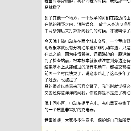
我当时非常镇静，狗扑向我的时候，我站那一动
马就撤了
到了其他一个地方，一个放羊的哥们在路边的山
在他的视野之内，消除误会。 放羊人身边 3 
中两条狗后来打算扑向我们的时候，才被叫停了
今天晚上骑电动车在两个城市交界，一个荒山野
附近根本就没有分机动车道和非机动车道，只是
在此之前，因为疫情管控，还把路边的一股道给
到了检查站前，根本根本就很难注意到旁边还有
结果基本上从那经过的所有电动车，都被交警拦下
前面一个村民快哭了，说这条路走了这么多年了，
了过去，也被拦了...
真的很难以善意来形容交警了，我当时就觉得这
交警还得意洋洋的问我，你说你是不是走了机动
晚上回小区，电动车棚里充电，充电器又被偷了.
的一个质量非常好的充电器。
世事维艰，大家多多注意吧。保护好自己和所爱