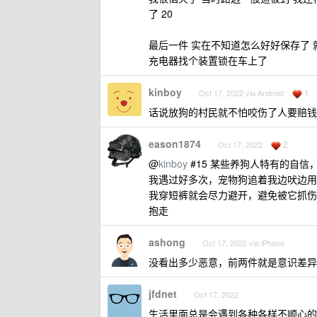
了 20
最后一件 实在不知道怎么好好保存了
充电器找个装置锁在车上了
kinboy
1
Oct 17, 2022 via Android
话说放狗的村民就不怕咬伤了人要赔钱
eason1874
2
Oct 17, 2022
@
kinboy
#15 某些养狗人特有的自
我遇过好多次，宠物狗追着我边吠边用
我穿短裤就会尽力避开，避免被它抓伤
抱走
ashong
Oct 17, 2022 via iPhone
没看出多少恶意，前两件就是意识差异
jfdnet
Oct 17, 2022
生活里面总是会遇到各种各样不顺心的