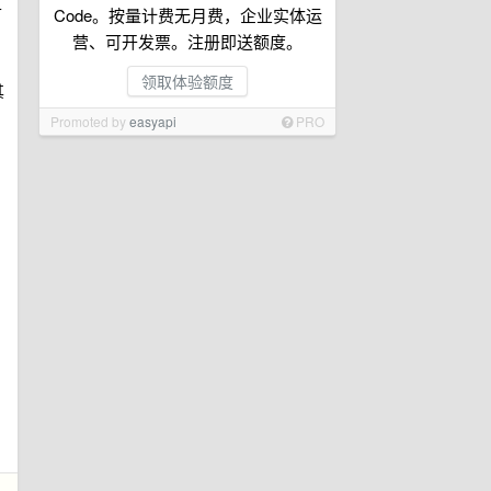
立
Code。按量计费无月费，企业实体运
营、可开发票。注册即送额度。
领取体验额度
其
Promoted by
easyapi
PRO
。