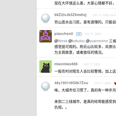
现在大环境这么差，大家心情都不好，
66Zi2nJk5Z6mdtzj
Oct 17, 2022 via 
穷山恶水出刁民，是有道理的。只能自
piaochen0
Oct 17, 2022
OP
@
litmxs
@
kokutou
@
yuanmomo
三省
感觉挺可观的。附近山比较多，风景比
为主观故意，或者放任的情况。
miaomiao888
Oct 17, 2022
一般农村对陌生人会比较警惕，加上这
48y1951r9G8k7Zou
Oct 17, 2022
唉，大城市住习惯了，真的有一种岁月
来到二三线城市，是真的经常能感受到
仇视。。