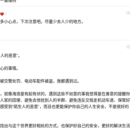
一直维持
2
1
多小心点，下次注意吧。尽量少去人少的地方。
1
生人的恶意”。
心的事情。
被交警处罚、电动车配件被盗，我都遇到过。
，就像海浪是有起有伏的，遇到这些不如意的事我觉得是在善意的提醒你
人家的田埂、避免去惊扰别人的羊群、避免违反交规走机动车道、保管好
感受到“陌生人的恶意”，而且也更能保护你自己的人生安全，不是很好的
题，找出与这个世界更好相处的方式，也保护好自己的安全，更好的解决生活