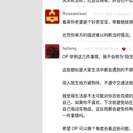
风水轮流转，厄运会结束，好运也不会
Rossweisse
Oct 17, 2022 via Android
看来你老婆是个好奇宝宝，带着她就得
光凭你单方的描述难以判断当时情况。
hefang
16
Oct 17, 2022 via iPhone
OP 举例这几件事情，我不会称为“陌
这些貌似是大家生活中都会遇到的不顺
闯入陌生地方被狗吠、不遵守交通法规
我觉得生活是不太可能对你百依百顺的
自己，如果你不喜欢，下次就避免站在
自己电动车物品，这反而都会避免你再
一件事情吗。
希望 OP 可以换个角度去看这些问