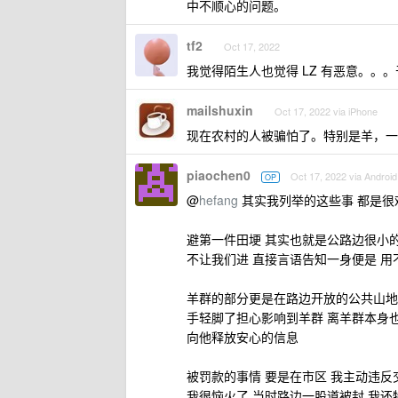
中不顺心的问题。
tf2
Oct 17, 2022
我觉得陌生人也觉得 LZ 有恶意。。
mailshuxin
Oct 17, 2022 via iPhone
现在农村的人被骗怕了。特别是羊，一
piaochen0
Oct 17, 2022 via Android
OP
@
hefang
其实我列举的这些事 都是很
避第一件田埂 其实也就是公路边很小
不让我们进 直接言语告知一身便是 用
羊群的部分更是在路边开放的公共山地
手轻脚了担心影响到羊群 离羊群本身
向他释放安心的信息
被罚款的事情 要是在市区 我主动违反
我很恼火了 当时路边一股道被封 我还