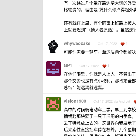
有一次路过几个坐在路边啃大饼的外卖
比较贵的，理由是“凭什么你点得起外
还有就在上周，有个同事上班路上被人
上就要迟到”（揍人者原话）。虽然逆
whywaoxaks
1
Oct 17, 2022
可能你需要一辆车，至少后两个都解决
GP1
1
Oct 17, 2022
在他们眼里，你就是人上人，不管出于
那个交警也是有点小权利，那肯定全部
总结：能远离就远离。
vision1900
Oct 17, 2022 via Android
高中的时候骑电动车上学，早上到学校
插钥匙那块蒙了一只干活用的白手套，
丢车特意放上去的，这世界向我展示了
后来索性直接把车停在校外，几个星期