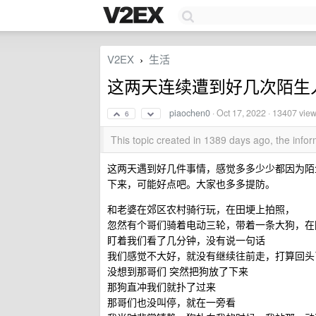
V2EX
生活
›
这两天连续遭到好几次陌生
piaochen0
·
Oct 17, 2022
· 13407 vie
6
This topic created in 1389 days ago, the inf
这两天遇到好几件事情，感觉多多少少都因为陌
下来，可能好点吧。大家也多多提防。
和老婆在郊区农村骑行玩，在田埂上拍照，
忽然有个哥们骑着电动三轮，带着一条大狗，在
盯着我们看了几分钟，没有说一句话
我们感觉不大好，就没有继续往前走，打算回头
没想到那哥们 突然把狗放了下来
那狗直冲我们就扑了过来
那哥们也没叫停，就在一旁看