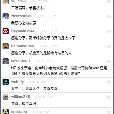
Willem97
Oct 25, 2022
13
干活满满，恭喜楼主。
zhw2590582
Oct 25, 2022
14
我愿称之为最强
Raymain1944
Oct 25, 2022
15
感谢分享，离岸经验分享的真的是太少了
banmuyutian
Oct 25, 2022
16
感谢分享，机会真的是留给有准备的人
larsenlouis
Oct 25, 2022
17
NZ 发来贺电，南半球养老院欢迎您！最后公司协助 482 还是
186 ？有没有长远规划入籍拿 E3 去灯塔国？
wshhfy
Oct 25, 2022
18
看完了，是真大佬。恭喜恭喜
williamZXS
Oct 25, 2022
19
恭喜，楼主真强
codezera
Oct 26, 2022
20