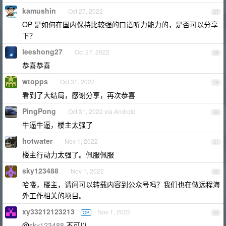
kamushin
Oct 27, 2022
27
OP 是如何在国内保持比较强的口语听力能力的，是否可以分享
下？
leeshong27
Oct 27, 2022
28
恭喜恭喜
wtopps
Oct 31, 2022
29
看到了大结局，感谢分享，再次恭喜
PingPong
Oct 31, 2022 via Android
30
牛逼牛逼，楼主太强了
hotwater
Nov 1, 2022
31
楼主行动力太强了。佩服佩服
sky123488
Nov 1, 2022
32
哈喽，楼主，请问可以转载内容到公众号吗？我们也在做远程海
外工作相关的项目。
xy33212123213
Nov 1, 2022
OP
33
@
sky123488
不可以。