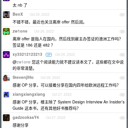
太 nb 了
BenX
Oct 26, 2022
21
不错不错，最近也关注离岸 offer 然后润。
zw1one
Oct 26, 2022
22
离岸 offer 是指人在国内，然后找到雇主办签证的澳洲工作吗？
签证是 186 还是 482 ？
xy33212123213
Oct 26, 2022
OP
23
@
zw1one
您这个阅读能力就不建议读本文了，这些都在文中说
的非常清楚。
StevenjlHo
Oct 26, 2022
24
感谢 OP 分享，可以接着分享在国内四年给欧洲远程工作吗？
xiangxiangxiang
Oct 27, 2022
25
感谢 OP 分享，楼主除了 System Design Interview An Insider’s
Guide 这本书，还有其他好书推荐吗？
gadzookssY4
Oct 27, 2022
26
感谢分享