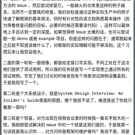
方法的 issue ，然后尝试修复它。一般越火的仓库里这样的例子越
多。当然不一定要真的修复，我的目标是通过这种实际生产中的例子
快速了解框架的基本用法，同时有针对性的读文档熟悉基本操作（因
为带着修复问题的目标，必要的时候还需要读代码），这样可以最快
地上手且达到一定的深度。如果觉得修 issue 太难的话，也可以尝试
跑一些 demo 或者 example 项目，但是这样的问题在于：通常跑起来
之后就不知道该做什么了，对框架的实际理解可能不够深刻。这个习
惯后来让我受益很大。
二面的第一轮和一面很像，都是给定接口写实现。不同之处在于这次
他们提供了测试用例，所以我的任务就是写一个实现使之通过所有的
测试用例。写完了我们讨论的时候发现有个场景测试用例没覆盖到，
于是我现写了一个。
第二轮是个大系统设计，就是
System Design Interview: An 
里面的原题，哪个我就不说了，难道我说了你就只
Insider's Guide
看那一章吗？
第三轮是个惊喜，对方出现在视频会议里的时候我一看名字就大吃一
惊，我刚刚尝试解决的 issue 中的一个就是这哥们提的，于是我第一
句话就是我认识你……对方问你是框架的维护者吗？我说不是，就是