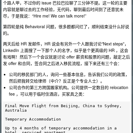
个路人甲，不过你的 issue 巴拉巴拉聊了三分钟不提。这一轮的主要
内容就是聊过去的工作经验，无代码，聊到最后时间到了还意犹未
尽，于是我说：“Hire me! We can talk more!”
第四轮是纯 Behavioral 问题，很多题都问烂了，顺利结束没什么好说
的。
两天后给 HR 发邮件，HR 说会有另外一个人跟我讨论"Next steps"，
LinkedIn 上面搜了一下那个人的名字，似乎是个更高级的 HR ，这会
有戏啊！然后下一个会议就是讨论 offer 薪资和股票的问题，敲定之后
发 offer 和合同，签合同之后进入移民流程，接下来还有三个会：
公司的移民部门的人，询问一些基本信息，告诉我们公司的政策，
然后把我转交给律师（中介？反正是个专业人士）。
公司合作的第三方跨国搬家机构。公司提供一定数目的 relocation
fee ，可以用于临时住酒店，买家具之类：
Final Move Flight from Beijing, China to Sydney, 
Australia   

Temporary Accommodation 

Up to 4 months of temporary accommodation in a 
hotel, serviced apartment. 
