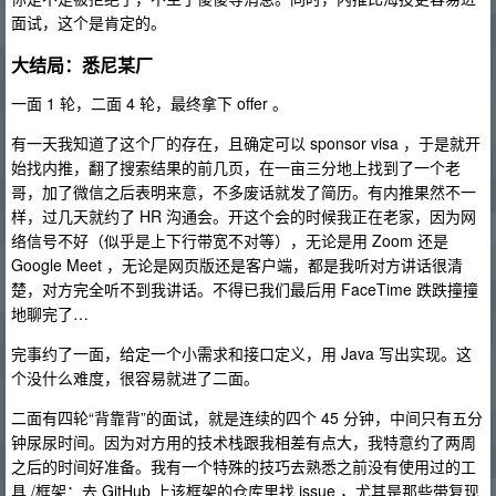
面试，这个是肯定的。
大结局：悉尼某厂
一面 1 轮，二面 4 轮，最终拿下 offer 。
有一天我知道了这个厂的存在，且确定可以 sponsor visa ，于是就开
始找内推，翻了搜索结果的前几页，在一亩三分地上找到了一个老
哥，加了微信之后表明来意，不多废话就发了简历。有内推果然不一
样，过几天就约了 HR 沟通会。开这个会的时候我正在老家，因为网
络信号不好（似乎是上下行带宽不对等），无论是用 Zoom 还是
Google Meet ，无论是网页版还是客户端，都是我听对方讲话很清
楚，对方完全听不到我讲话。不得已我们最后用 FaceTime 跌跌撞撞
地聊完了…
完事约了一面，给定一个小需求和接口定义，用 Java 写出实现。这
个没什么难度，很容易就进了二面。
二面有四轮“背靠背”的面试，就是连续的四个 45 分钟，中间只有五分
钟尿尿时间。因为对方用的技术栈跟我相差有点大，我特意约了两周
之后的时间好准备。我有一个特殊的技巧去熟悉之前没有使用过的工
具 /框架：去 GitHub 上该框架的仓库里找 issue ，尤其是那些带复现