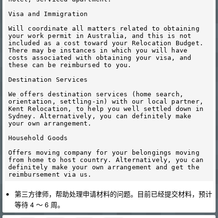
Visa and Immigration

Will coordinate all matters related to obtaining 
your work permit in Australia, and this is not 
included as a cost toward your Relocation Budget. 
There may be instances in which you will have 
costs associated with obtaining your visa, and 
these can be reimbursed to you.

Destination Services 

We offers destination services (home search, 
orientation, settling-in) with our local partner, 
Kent Relocation, to help you well settled down in 
Sydney. Alternatively, you can definitely make 
your own arrangement.

Household Goods 

Offers moving company for your belongings moving 
from home to host country. Alternatively, you can 
definitely make your own arrangement and get the 
第三方律师，帮助处理申请材料的问题。目前已经提交材料，预计
等待 4 ～ 6 周。