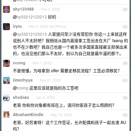
sky123488
Nov 2, 2022
34
@
xy33212123213
好的
irytu
Nov 5, 2022 via iPhone
35
@
xy33212123213
人家提问至少没有冒犯你 你这一上来就这样
说别人不太好吧？我相信从国内直接拿工签出去在大厂 faang 的
也不在少数吧？我自己也是一个被多次多国家直接雇主担保出来
的，也没见他们那么不友好，别以为自己就是最牛逼的那个。
ccong
Nov 7, 2022
36
不是很懂，为啥拿到 offer 需要走移民流程？工签必须移民？
timothyye
Nov 27, 2022
37
@
ccong
这里应该就是指的办工签吧
shubiao
Jan 6, 2023
38
老哥 你和你对象都有班在上，请问你家孩子怎么照顾的？
AbrahamKindle
Sep 19, 2023
39
老哥，好厉害呀！这个工作签证，允许配偶和孩子一起去澳 AU
吗？