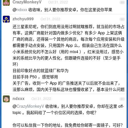
CrazyMonkeyV
Oct 31, 2022
89
@
ndxxx
收收味，别人要你推荐安卓，你在这里说你苹果
zhchyu999
Oct 31, 2022
90
还三星索尼呢，你们到底用没用过啊就瞎推荐，就当前的市场占
有率，这俩厂商能针对国内做多少优化？有多少 App 上架这俩
厂商的商店，还得装一个其他的商店，每次每个应用安装和升级
都需要手动点安装，只用国外 App 么，假装自己生活在国外么
小米系统优化的不怎么好（用的 mix4 ），红米没用过，感觉小
米的系统比华为的更人性化，但跟硬件连接的不好（至少是手
环）
目前印象好点的就蓝绿厂和华为
目前手持 P50 ，感觉够用
关于广告，收到一个 App 的广告推送关了以后就不会出来了，
没那么麻烦，国内关于隐私这块也慢慢收紧了，基本没什么问题
ndxxx
Oct 31, 2022
91
@
CrazyMonkeyV
收收味，别人要你推荐安卓，你却在这里 off-
topic 。我起码给了一个价位区间的选择，你呢？
你可以私信我一下你的地址，我免费给你邮寄一面镜子，可好？