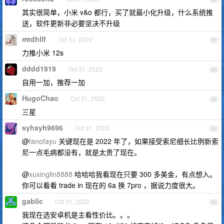
其实很简单，小米 v&o 都行，买了就最小化升级，什么系统推
送，软件更新非必要坚决不升级
mtdhllf
Oct 31, 2022
81
力推小米 12s
dddd1919
Oct 31, 2022
82
自用一加，推荐一加
HugoChao
Oct 31, 2022
83
三星
syhsyh9696
Oct 31, 2022
84
@
fanofayu
关键现在是 2022 年了，如果接受索尼细长比例新索
尼一点毛病都没有，就是太贵了现在。
@
xuxinglin8888
哈哈哈我看现在只要 300 多美金，有点想入。
你可以看看 trade in 现在的 6a 换 7pro ，据说力度很大。
gablic
Oct 31, 2022
85
我现在选安卓机是主看性价比。。。