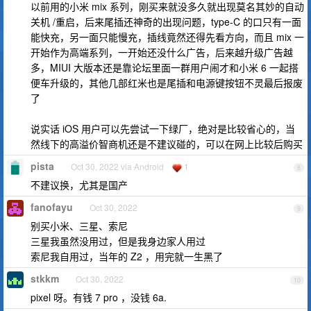
以前用的小米 mix 系列，刚买来就没多久就出现莫名其妙的自动
关机 /重启，后来尾插还神奇的出现问题，type-C 的口只有一面
能快充，另一面只能慢充，插线竟然还得先看方向，而且 mix 一
开始作为高端系列，一开始还没什么广告，后来越升级广告越
多，MIUI 大版本还是靠论坛里面一群用户闹才和小米 6 一起搭
便车升级的，其他几部红米也是尾插和电源键按钮不灵最后报废
了
说实话 iOS 用户可以先尝试一下绿厂，绝对是比较省心的，当
然线下的高溢价智商机还是不建议碰的，可以在网上比较后购买
pista
Oct 30, 2022 via Android
1
8
不建议换，尤其是国产
fanofayu
Oct 30, 2022
9
别买小米、三星、索尼
三星我虽然没用过，但是我身边家人用过
索尼我自用过，当年的 Z2 ，用完就一生黑了
stkkm
Oct 30, 2022
10
pixel 呀。有钱 7 pro ，没钱 6a.