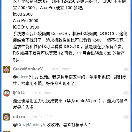
这几个都是骁龙 8+，现在 12+256 的京东好价，IQOO 多多便
宜 200~300 ，Ace Pro 便宜 100 多吧。
k50u 2600
Ace Pro 3000
IQOO10 3500
系统方面我比较倾向 ColorOS ，机器比较倾向 IQOO10 ，这俩
能结合下就好了。追求极致性价比可以看看 k50u ，但不推荐。
追求性能和性价比可以看看 IQOO10 ，就是现在京东有点贵。
P.S 如果不着急可以等双 12 再看，11 月会出骁龙 8g2 的量产
机。
CrazyMonkeyV
Oct 31, 2022
86
@
ndxxx
别 yy 说话。我这种用惯安卓的，苹果那系统，那封闭
性，根本用不惯，好多都实现不了。
lj0014
Oct 31, 2022
87
最近也是把主力机换成安卓（华为 mate30 pro ），最大的槽点
就是广告多
ndxxx
Oct 31, 2022
88
@
CrazyMonkeyV
收收味。喜欢打稻草人？