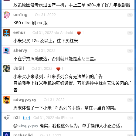
政策原因没考虑过国产手机，手上三星 s20+用了好几年很舒服
um1ng
Oct 31, 2022
74
K50 ultra 刷 eu 版
evhur
Oct 31, 2022 via Android
1
75
小米只买 12s 及以上，往下买红米
shervy
Oct 31, 2022
76
不在乎拍照随便选，否则就只能是索尼三星。
JuSH
Oct 31, 2022
1
77
小米买小米系列，红米系列会有无法关闭的广告
目前我手上红米手机的壁纸设置、万能遥控中就有无法关闭的广
告
sdwgyzyxy
Oct 31, 2022
78
周末体验了一下小米 12 系列的手感，拿在手里真的爽。
n2l
Oct 31, 2022 via iPhone
OP
79
@
sdwgyzyxy
确实，我也这么认为，单手操作大小正合适，
rocksolid
Oct 31, 2022
80