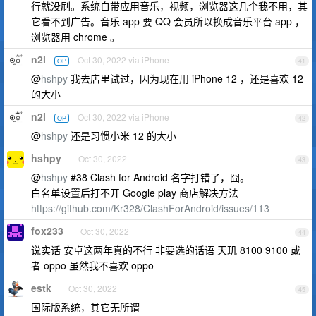
行就没刷。系统自带应用音乐，视频，浏览器这几个我不用，其
它看不到广告。音乐 app 要 QQ 会员所以换成音乐平台 app ，
浏览器用 chrome 。
n2l
Oct 30, 2022 via iPhone
OP
41
@
hshpy
我去店里试过，因为现在用 iPhone 12 ，还是喜欢 12
的大小
n2l
Oct 30, 2022 via iPhone
OP
42
@
hshpy
还是习惯小米 12 的大小
hshpy
Oct 30, 2022
43
@
hshpy
#38 Clash for Android 名字打错了，囧。
白名单设置后打不开 Google play 商店解决方法
https://github.com/Kr328/ClashForAndroid/issues/113
fox233
Oct 30, 2022
44
说实话 安卓这两年真的不行 非要选的话语 天玑 8100 9100 或
者 oppo 虽然我不喜欢 oppo
estk
Oct 30, 2022
45
国际版系统，其它无所谓