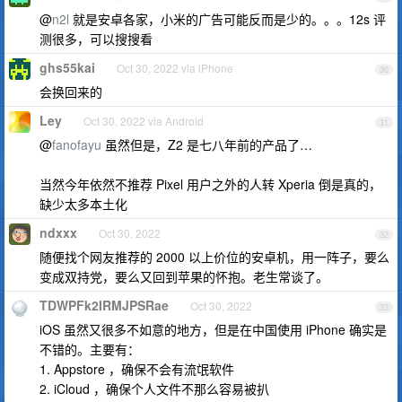
@
n2l
就是安卓各家，小米的广告可能反而是少的。。。12s 评
测很多，可以搜搜看
ghs55kai
Oct 30, 2022 via iPhone
30
会换回来的
Ley
Oct 30, 2022 via Android
31
@
fanofayu
虽然但是，Z2 是七八年前的产品了…
当然今年依然不推荐 Pixel 用户之外的人转 Xperia 倒是真的，
缺少太多本土化
ndxxx
Oct 30, 2022
32
随便找个网友推荐的 2000 以上价位的安卓机，用一阵子，要么
变成双持党，要么又回到苹果的怀抱。老生常谈了。
TDWPFk2IRMJPSRae
Oct 30, 2022
33
iOS 虽然又很多不如意的地方，但是在中国使用 iPhone 确实是
不错的。主要有：
1. Appstore ，确保不会有流氓软件
2. iCloud ，确保个人文件不那么容易被扒