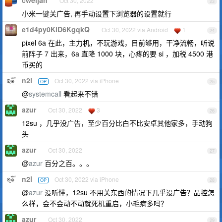
cweijan
Oct 30, 2022
23
小米一键关广告, 再手动设置下浏览器的设置就行
e1d4py0KiD6KgqkQ
Oct 30, 2022 via Android
1
24
pixel 6a 在此，主力机，不玩游戏，目前够用，干净流畅，听说
前阵子 7 出来，6a 直降 1000 块，心疼的要 si ，加税 4500 港
币买的
n2l
Oct 30, 2022 via iPhone
OP
25
@
systemcall
看起来不错
azur
Oct 30, 2022
3
26
12su ，几乎没广告，至少百分比白不比安卓其他家多，手动狗
头
azur
Oct 30, 2022
27
@
azur
百分之百。。。
n2l
Oct 30, 2022 via iPhone
OP
28
@
azur
没听懂，12su 不用关东西的情况下几乎没广告？品控怎
么样，会不会动不动就死机重启，小毛病多吗？
azur
Oct 30, 2022
29