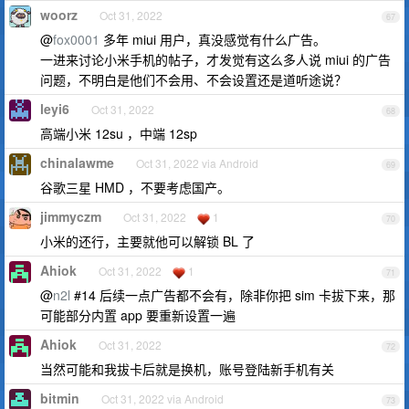
woorz
Oct 31, 2022
67
@
fox0001
多年 miui 用户，真没感觉有什么广告。
一进来讨论小米手机的帖子，才发觉有这么多人说 miui 的广告
问题，不明白是他们不会用、不会设置还是道听途说？
leyi6
Oct 31, 2022
68
高端小米 12su ，中端 12sp
chinalawme
Oct 31, 2022 via Android
69
谷歌三星 HMD ，不要考虑国产。
jimmyczm
Oct 31, 2022
1
70
小米的还行，主要就他可以解锁 BL 了
Ahiok
Oct 31, 2022
1
71
@
n2l
#14 后续一点广告都不会有，除非你把 sim 卡拔下来，那
可能部分内置 app 要重新设置一遍
Ahiok
Oct 31, 2022
72
当然可能和我拔卡后就是换机，账号登陆新手机有关
bitmin
Oct 31, 2022 via Android
73