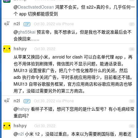
@
DeactivatedOcean
鸿蒙不会买，但 s22+真的卡，几乎任何一
个 app 切换都能感受到
n2l
Oct 30, 2022 via iPhone
OP
37
@
ghs55kai
预言帝，我不想承认，但是我也不敢说准最后会不
会换回来……
hshpy
Oct 30, 2022
38
从苹果又换回小米，anroid for clash 可以白名单代理 app ，再
也不用体验到刷微博，微信图片不显示问题，能通话录音。
MiUI13 设置搜索广告，把几个个性化推荐什么的关闭，然后
adb 执行命令关闭广告，平时系统应用用得少，目前看还不错。
MiUI13 自带谷歌服务框架，官方应用商店和谷歌应用商店也够
用了，没碰过需要另外的第三方商店。
n2l
Oct 30, 2022 via iPhone
OP
39
@
hshpy
看样子不错，想问下您用的是什么型号？有小毛病经常
重启吗？
hshpy
Oct 30, 2022
40
@
n2l
小米 12 ，没碰过重启，本来以为需要刷国际版，用着还