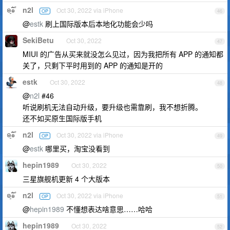
n2l
Oct 30, 2022 via iPhone
OP
46
@
estk
刷上国际版本后本地化功能会少吗
SekiBetu
Oct 30, 2022
47
MIUI 的广告从买来就没怎么见过，因为我把所有 APP 的通知都
关了，只剩下平时用到的 APP 的通知是开的
estk
Oct 30, 2022
48
@
n2l
#46
听说刷机无法自动升级，要升级也需靠刷，我不想折腾。
还不如买原生国际版手机
n2l
Oct 30, 2022 via iPhone
OP
49
@
estk
哪里买，淘宝没看到
hepin1989
Oct 30, 2022
50
三星旗舰机更新 4 个大版本
n2l
Oct 30, 2022 via iPhone
OP
51
@
hepin1989
不懂想表达啥意思……哈哈
hepin1989
Oct 30, 2022
52