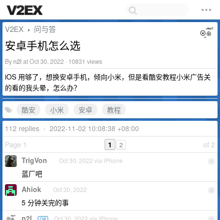
V2EX
问与答
›
安卓手机怎么选
By
n2l
at Oct 30, 2022 · 10831 views
iOS 用够了，想换安卓手机，倾向小米，但是看酷安教程小米广告关
的看的我头晕，怎么办？
酷安
小米
安卓
教程
112 replies
•
2022-11-02 10:08:38 +08:00
Page 1
1
of 2
2
TrigVon
Oct 30, 2022 via iPhone
1
蓝厂吧
Ahiok
Oct 30, 2022
2
5 分钟关完的事
n2l
Oct 30, 2022 via iPhone
OP
3