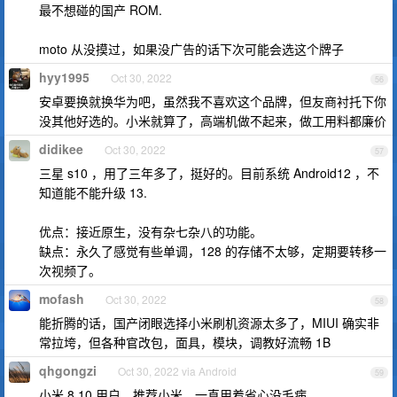
最不想碰的国产 ROM.
moto 从没摸过，如果没广告的话下次可能会选这个牌子
hyy1995
Oct 30, 2022
56
安卓要换就换华为吧，虽然我不喜欢这个品牌，但友商衬托下你
没其他好选的。小米就算了，高端机做不起来，做工用料都廉价
didikee
Oct 30, 2022
57
三星 s10 ，用了三年多了，挺好的。目前系统 Android12 ，不
知道能不能升级 13.
优点：接近原生，没有杂七杂八的功能。
缺点：永久了感觉有些单调，128 的存储不太够，定期要转移一
次视频了。
mofash
Oct 30, 2022
58
能折腾的话，国产闭眼选择小米刷机资源太多了，MIUI 确实非
常拉垮，但各种官改包，面具，模块，调教好流畅 1B
qhgongzi
Oct 30, 2022 via Android
59
小米 8 10 用户，推荐小米，一直用着省心没毛病