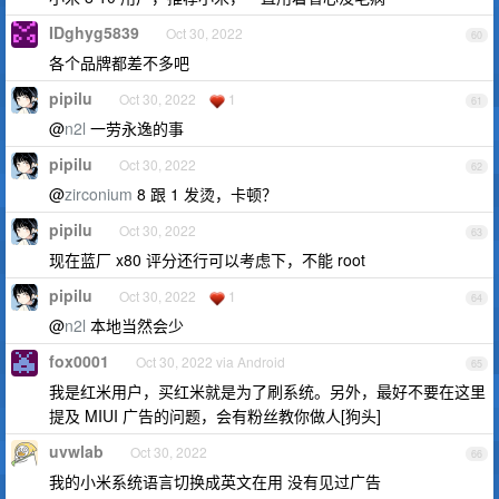
IDghyg5839
Oct 30, 2022
60
各个品牌都差不多吧
pipilu
Oct 30, 2022
1
61
@
n2l
一劳永逸的事
pipilu
Oct 30, 2022
62
@
zirconium
8 跟 1 发烫，卡顿？
pipilu
Oct 30, 2022
63
现在蓝厂 x80 评分还行可以考虑下，不能 root
pipilu
Oct 30, 2022
1
64
@
n2l
本地当然会少
fox0001
Oct 30, 2022 via Android
65
我是红米用户，买红米就是为了刷系统。另外，最好不要在这里
提及 MIUI 广告的问题，会有粉丝教你做人[狗头]
uvwlab
Oct 30, 2022
66
我的小米系统语言切换成英文在用 没有见过广告