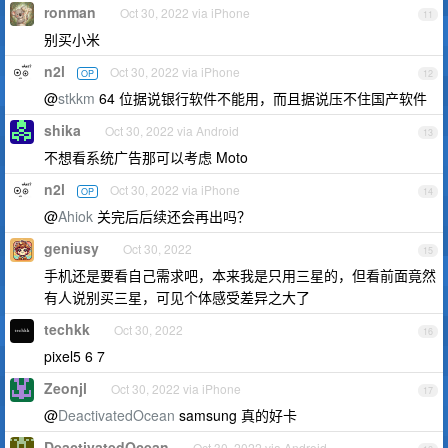
ronman
Oct 30, 2022 via iPhone
11
别买小米
n2l
Oct 30, 2022 via iPhone
OP
12
@
stkkm
64 位据说银行软件不能用，而且据说压不住国产软件
shika
Oct 30, 2022 via Android
13
不想看系统广告那可以考虑 Moto
n2l
Oct 30, 2022 via iPhone
OP
14
@
Ahiok
关完后后续还会再出吗？
geniusy
Oct 30, 2022
15
手机还是要看自己需求吧，本来我是只用三星的，但看前面竟然
有人说别买三星，可见个体感受差异之大了
techkk
Oct 30, 2022
16
pixel5 6 7
Zeonjl
Oct 30, 2022 via iPhone
17
@
DeactivatedOcean
samsung 真的好卡
DeactivatedOcean
Oct 30, 2022 via Android