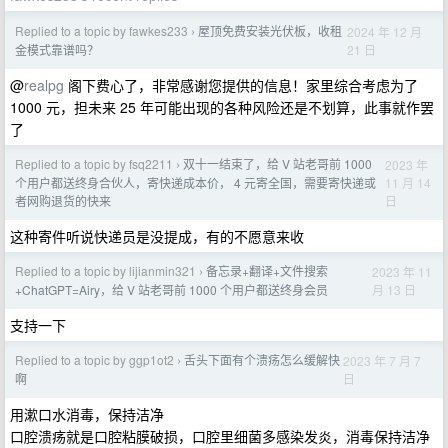
Replied to a topic by fawkes233
屋顶免费安装光伏板，收租
2024 年 12 月
›
21 日
金模式靠谱吗？
@
realpg
阁下费心了，非常感谢您提供的信息！家里综合考虑为了
1000 元，担未来 25 年可能出现的各种风险还是不划算，此事就作罢
了
Replied to a topic by fsq2211
双十一结束了，给 V 站老哥前 1000
2023 年
›
11 月 14
个用户都送终身合伙人，寄快递成本价， 4 元寄全国，需要寄快递或
日
者网购退货的快来
这种寄件听说快递员是没提成，有的不愿意来收
Replied to a topic by lijianmin321
备忘录+翻译+文件搜索
2023 年 11
›
月 13 日
+ChatGPT=Airy，给 V 站老哥前 1000 个用户都送终身会员
支持一下
Replied to a topic by ggp1ot2
舌头下面有个溃疡怎么缓解快
2023 年 7 月 7
›
日
啊
用漱口水消毒，保持洁净
口腔溃疡就是口腔粘膜破损，口腔里细菌多感染发炎，消毒保持洁净