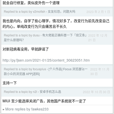
就会自行修复，类似皮外伤一个道理
Replied to a topic by v2mofish
女友社恐，问题大吗
2023 年 2 月 1 日
›
我也是内向，自学了些心理学，情况好多了，改变行为前先改变自己
的内心，单纯改变行为只会痛苦且不长久
Replied to a topic by dusu
有大佬能正确科普一下「烧艾条」
2022 年 12 月
›
21 日
是什么原理吗？
对新冠病毒没用，早就辟谣了
http://py.fjsen.com/2021-01/25/content_30623051.htm
Replied to a topic by focusplus
[个人作品] Focus 浏览器🚀一
2022 年 11 月
›
30 日
款小众的浏览器 APP[送码]
支持一下
Replied to a topic by n2l
安卓手机怎么选
2022 年 10 月 30 日
›
MIUI 至少能选择关闭广告，其他国产系统就不一定了
More replies by fawkes233
»