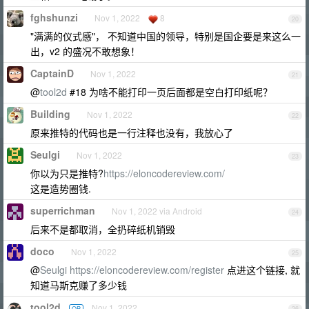
fghshunzi
Nov 1, 2022
8
20
"满满的仪式感"， 不知道中国的领导，特别是国企要是来这么一
出，v2 的盛况不敢想象！
CaptainD
Nov 1, 2022
21
@
tool2d
#18 为啥不能打印一页后面都是空白打印纸呢？
Building
Nov 1, 2022
22
原来推特的代码也是一行注释也没有，我放心了
Seulgi
Nov 1, 2022
23
你以为只是推特?
https://eloncodereview.com/
这是造势圈钱.
superrichman
Nov 1, 2022 via Android
24
后来不是都取消，全扔碎纸机销毁
doco
Nov 1, 2022
25
@
Seulgi
https://eloncodereview.com/register
点进这个链接, 就
知道马斯克赚了多少钱
tool2d
Nov 1, 2022
OP
26