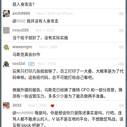
就人身攻击？
arch9999
Nov 1, 2022 via iPhone
15
@
3032
我并没有人身攻击
ccyu220
Nov 1, 2022
16
当个段子就好了，没有实际实施
wweerrgtc
Nov 1, 2022
17
马斯克真会炒作
tool2d
Nov 1, 2022
OP
18
玩笑只打印几张纸就够了，员工打印了一大叠，大概率是为了代
码审核。这些纸代码，总不可能打给自己看吧。
根据外媒的报告，马斯克已经换了推特 CFO 和一部分高管，猜
测有一些运管压力，多多少少是为了裁员做两手准备。
3032
Nov 1, 2022
1
19
@
arch9999
哦是吗，你是想说你只是陈述事实是吗，行吧。连
骂人都不敢承认的人，V 站不是互喷的平台，不想跟您骂战，请
互相 block 吧谢了。