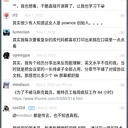
艹，我也想看，干脆直接开源算了，让我也学习下😀
tf2
Nov 1, 2022
43
其实很少有人知道这女人是 pownce 创始人。。。。
lumotian
Nov 1, 2022
44
其实我每次要看复杂的库代码都喜欢打印出来揣在口袋里一点点
看
opengps
Nov 2, 2022
45
其实，我有个经历分享出来反而能理解：英文水平不佳的我，当
时就是把会议室的一长排桌子全部占用，分章节平铺了对接协议
文档，那感觉比多少个 4k 屏幕都舒服
mmdsun
Nov 2, 2022 via iPhone
46
《为了不被马斯克裁员，推特员工每周疯狂工作 84 小时》
https://www.ithome.com/0/650/514.htm
tool2d
Nov 2, 2022
OP
47
@
mmdsun
都是传言，也不知道真假。
我听到的版本是，新老板想做短视频 APP ，通过前一阵的技术