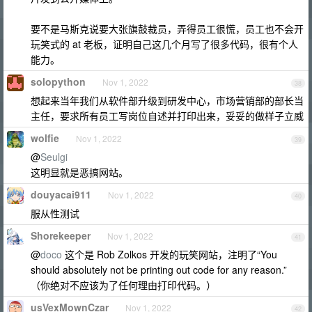
要不是马斯克说要大张旗鼓裁员，弄得员工很慌，员工也不会开
玩笑式的 at 老板，证明自己这几个月写了很多代码，很有个人
能力。
solopython
Nov 1, 2022
38
想起来当年我们从软件部升级到研发中心，市场营销部的部长当
主任，要求所有员工写岗位自述并打印出来，妥妥的做样子立威
wolfie
Nov 1, 2022
39
@
Seulgi
这明显就是恶搞网站。
douyacai911
Nov 1, 2022
40
服从性测试
Shorekeeper
Nov 1, 2022
41
@
doco
这个是 Rob Zolkos 开发的玩笑网站，注明了“You
should absolutely not be printing out code for any reason.”
（你绝对不应该为了任何理由打印代码。）
usVexMownCzar
Nov 1, 2022
42