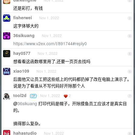
2
还是彩打，有钱
fisherwei
Nov 1, 2022
3
这字体够大的
36sikuang
Nov 1, 2022
4
https://www.v2ex.com/t/891744#reply0
hay0577
Nov 1, 2022
5
想看看这函数哪里用了,还要一页页去找吗
xiao109
Nov 1, 2022
6
后面他又让员工把这些纸上的代码都扔掉了改在电脑上演示了。
说是为了看谁从不写代码好开除那个人
tool2d
Nov 1, 2022
2
OP
7
@
36sikuang
打印代码是幌子，开除摸鱼员工应该才是真实目
的。
搞得那么复杂。
hahastudio
Nov 1, 2022
8