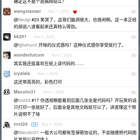
确定这不是个恶搞网站么？
wangxiaoaer
Nov 1, 2022
1
32
@
Seulgi
#23 笑哭了，这哥们脑洞很大，也很闲啊。这一本正经
的胡说八道看起来还真特么得劲。
bk201
Nov 1, 2022
33
@
fghshunzi
开除的仪式感吗？这种仪式感你享受就行了。
wonderfulcxm
Nov 1, 2022
34
其实我还挺喜欢在纸上读代码的……
icyalala
Nov 1, 2022
35
这还带高亮的，彩色打印
Macolor21
Nov 1, 2022
36
@
tool2d
#17 你透视眼能看到后面几张全是代码吗？开玩笑的话
只打印一张就好了，后面全是其他文档就可以了，讲道理这个照
片说明不了啥
tool2d
Nov 1, 2022
OP
37
@
Macolor21
一般大公司都有签保密协议的，不会随便把代码图
片发到公开媒体上。