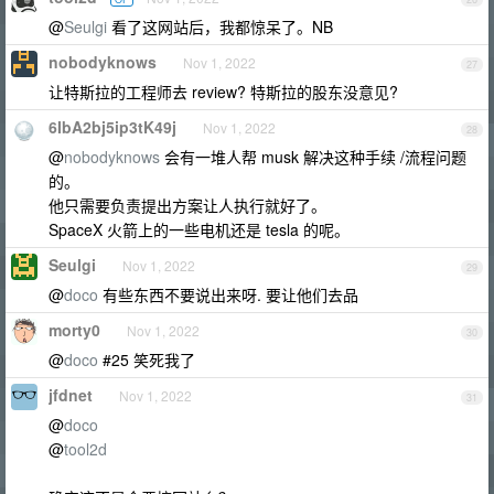
@
Seulgi
看了这网站后，我都惊呆了。NB
nobodyknows
Nov 1, 2022
27
让特斯拉的工程师去 review? 特斯拉的股东没意见?
6IbA2bj5ip3tK49j
Nov 1, 2022
28
@
nobodyknows
会有一堆人帮 musk 解决这种手续 /流程问题
的。
他只需要负责提出方案让人执行就好了。
SpaceX 火箭上的一些电机还是 tesla 的呢。
Seulgi
Nov 1, 2022
29
@
doco
有些东西不要说出来呀. 要让他们去品
morty0
Nov 1, 2022
30
@
doco
#25 笑死我了
jfdnet
Nov 1, 2022
31
@
doco
@
tool2d