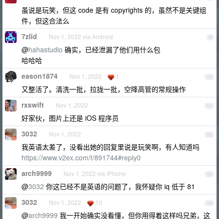
虽说是玩笑，但这 code 是有 copyrights 的，虽然不是关键组
件，但这合法么
7zlid
Nov 1, 2022 via Android
9
@
hahastudio
确实，已经泄漏了他们用什么包
哈哈哈
eason1874
Nov 1, 2022
1
10
又整活了。清洗一批，拉拢一批，空降高管的常规操作
rxswift
Nov 1, 2022
11
好家伙，图片上还是 iOS 程序员
3032
Nov 1, 2022
12
我英语太差了，没看出她的回复里说是玩笑啊，有人知道吗
https://www.v2ex.com/t/891744#reply0
arch9999
Nov 1, 2022 via iPhone
13
@
3032
你这已经不是英语的问题了，我怀疑你 iq 低于 81
3032
Nov 1, 2022
10
14
@
arch9999
我一开始确实没看懂，但你用得着这样吗兄弟，这