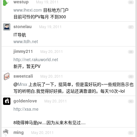
westup
May 19, 2011
86
www.ihexi.com
目标地方门户
目前可怜的PV每月 不到300
stonelau
May 19, 2011
87
IT导航
www.itdh.net
jimmy211
May 20, 2011
88
http://net.rakuworld.net
新开，暂无PV
sweetcali
May 20, 2011
89
@
Mrxx
上去玩了一下，挺简单，但是蛮好玩的~一些规则告示也
写的听明白.我觉得好好搞，这站还满靠谱的。每天10次~lol
goldenlove
May 20, 2011
90
http://xsa.me
8晓得神马是pv....因为从来木有见过....
ming
May 20, 2011
91