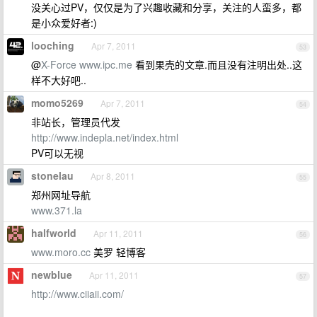
没关心过PV，仅仅是为了兴趣收藏和分享，关注的人蛮多，都
是小众爱好者:)
looching
Apr 7, 2011
53
@
X-Force
www.ipc.me
看到果壳的文章.而且没有注明出处..这
样不大好吧..
momo5269
Apr 7, 2011
54
非站长，管理员代发
http://www.indepla.net/index.html
PV可以无视
stonelau
Apr 8, 2011
55
郑州网址导航
www.371.la
halfworld
Apr 11, 2011
56
www.moro.cc
美罗 轻博客
newblue
Apr 11, 2011
57
http://www.ciiaii.com/