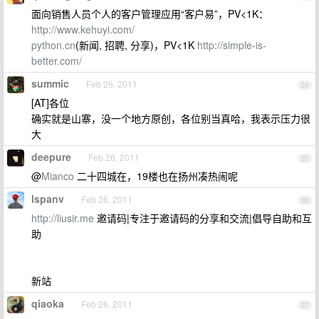
面向销售人员个人的客户管理应用“客户易”，PV<1K：
http://www.kehuyi.com/
python.cn
(新闻, 招聘, 分享)，PV<1K
http://simple-is-
better.com/
summic
Feb 26, 2011
24
[AT]各位
确实就是山寨，没一个地方原创，各位别当真哈，我表示压力很
大
deepure
Feb 26, 2011
25
@
Mianco
二十四城在，19楼也在扬州凑热闹呢
lspanv
Feb 26, 2011
26
http://liusir.me
邀请码|专注于邀请码的分享和交流|倡导自助和互
助
新站
qiaoka
Feb 26, 2011
27