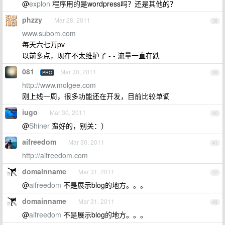
@
explon
程序用的是wordpress吗？还是其他的？
phzzy
Mar 28, 2011
38
www.subom.com
每天六七万pv
以前多点，现在不太维护了 - - 流量一直在跌
081
Mar 30, 2011
PRO
39
http://www.molgee.com
刚上线一周，很多功能还在开发，目前比较单调
iugo
Mar 30, 2011
40
@
Shiner
蛮好的，别关：）
aifreedom
Mar 30, 2011
41
http://aifreedom.com
domainname
Mar 31, 2011
42
@
aifreedom
不是展示blog的地方。。。
domainname
Mar 31, 2011
43
@
aifreedom
不是展示blog的地方。。。