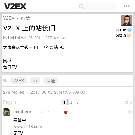
V2EX
站长
›
V2EX 上的站长们
383.89
532.8
By
Livid
at Feb 25, 2011 · 37716 views
大家来这里秀一下自己的网站吧。
网址
每日PV
V2EX
pv
网址
278 replies
•
2017-08-02 23:41:55 +08:00
Page 1
1
of 3
2
3
manhere
Feb 25, 2011
1
1
筹备中
www.u148.com
无PV