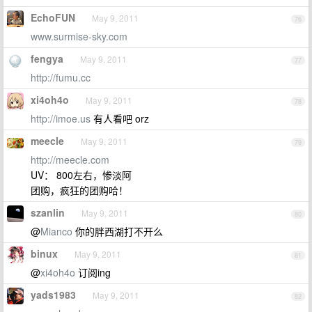
EchoFUN
May 9, 2011
76
www.surmise-sky.com
fengya
May 9, 2011
77
http://fumu.cc
xi4oh4o
May 9, 2011
78
http://imoe.us
有人看吧 orz
meecle
May 9, 2011
79
http://meecle.com
UV： 800左右，惨淡阿
团购，疯狂的团购哈！
szanlin
May 9, 2011
80
@
Mianco
你的胖西湖打不开么
binux
May 9, 2011
81
@
xi4oh4o
订阅ing
yads1983
May 9, 2011
82