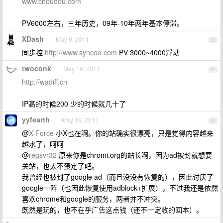
www.choudou.com
PV6000左右，三年历史，09年-10年两年基本停滞。
XDash
May 9, 2011
83
同步控
http://www.syncoo.com
PV 3000~4000浮动
twoconk
May 19, 2011
84
http://wadiff.cn
IP高的时候200 少的时候就几十了
yyfearth
May 19, 2011
85
@
X-Force
小X也在啊。你的站确实很漂亮，只是觉得内容越来
越水了，呵呵
@
regsvr32
原来你是chromi.org的站长啊，因为ad被封就想要
关站，也太不蛋定了吧。
我曾经也被封了google ad（而且没没有恢复的），因此讨厌了
google一阵（也因此恢复使用adblock+扩展），不过我还是依然
喜欢chrome和google的服务，两者并不冲突。
既然是玩的，也不在乎广告这点钱（还不一定收的回本）。