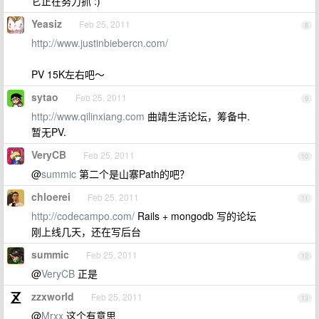
它正在努力抓 :)
Yeasiz
Feb 25, 2011
8
http://www.justinbiebercn.com/
PV 15K左右吧～
sytao
Feb 25, 2011
9
http://www.qilinxiang.com
曲靖生活论坛，筹备中.
暂无PV.
VeryCB
Feb 25, 2011
10
@
summic
第二个是山寨Path的吧？
chloerei
Feb 25, 2011
11
http://codecampo.com/
Rails + mongodb 写的论坛
刚上线几天，还在写后台
summic
Feb 25, 2011
12
@
VeryCB
正是
zzxworld
Feb 25, 2011
13
@
Mrxx
这个有意思