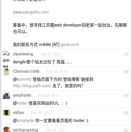
www.pangxihu.com
筹备中，想寻找江苏籍web developer回老家一起创业，先聊聊
也可以。
我的联系方式 nnklife [AT]
gmai.com
zipaiwang
Feb 25, 2011
19
denglin那个站太过份了 简直......
Chentao1006
Feb 25, 2011
20
@
summic
登临页面下方的“登临博客”链接到
http://blog.path.com/
去了，故意的吗？
amyhyde
Feb 25, 2011
21
@
mifan
很喜欢网站的UI。：）
mifan
Feb 25, 2011
22
@
amyhyde
你一定要看看页面的 footer :)
qichangxing
Feb 25, 2011
23