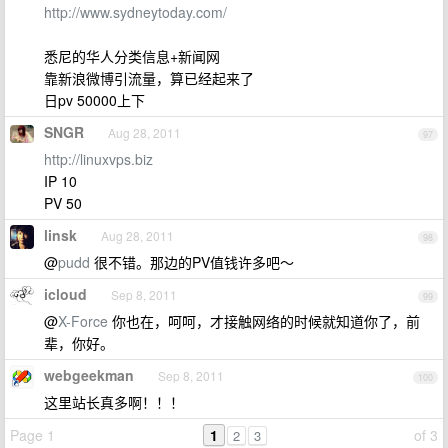
http://www.sydneytoday.com/
悉尼的华人分类信息+新闻网
靠新浪微博引流量，算已经起来了
日pv 50000上下
SNGR
Aug 28, 2011
97
http://linuxvps.biz
IP 10
PV 50
linsk
Aug 28, 2011
98
@
pudd
很不错。那边的PV值钱许多吧～
icloud
Sep 8, 2011
99
@
X-Force
你也在，呵呵，才接触网络的时候就知道你了，前
辈，你好。
webgeekman
Sep 8, 2011
100
这里站长真多啊！！！
Page 1
1
of 3
2
3