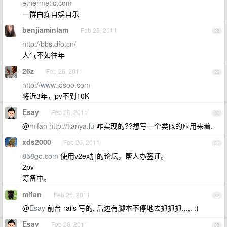
ethermetic.com
一群白痴自娱自乐
benjiaminlam
Feb 26, 2011
28
http://bbs.dfo.cn/
人气不如往年
26z
Feb 26, 2011
29
http://www.idsoo.com
将近3年，pv不到10K
Esay
Feb 26, 2011
30
@
mifan
http://tianya.lu
咋实现的??想写一个类似的应用来着.
xds2000
Feb 26, 2011
31
858go.com
使用v2ex加的论坛，帮人办签证。
2pv
筹备中。
mifan
Feb 26, 2011
32
@
Esay
前台 rails 写的, 后边有脚本不停地去抓抓抓.,.,. :)
Esay
Feb 26, 2011
33