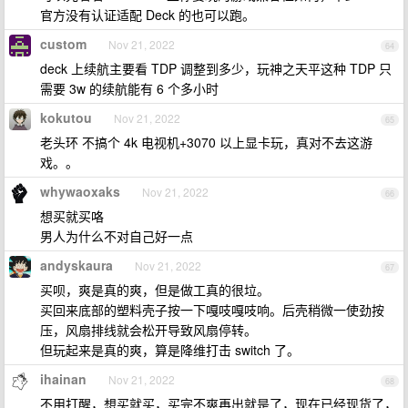
官方没有认证适配 Deck 的也可以跑。
custom
Nov 21, 2022
64
deck 上续航主要看 TDP 调整到多少，玩神之天平这种 TDP 只
需要 3w 的续航能有 6 个多小时
kokutou
Nov 21, 2022
65
老头环 不搞个 4k 电视机+3070 以上显卡玩，真对不去这游
戏。。
whywaoxaks
Nov 21, 2022
66
想买就买咯
男人为什么不对自己好一点
andyskaura
Nov 21, 2022
67
买呗，爽是真的爽，但是做工真的很垃。
买回来底部的塑料壳子按一下嘎吱嘎吱响。后壳稍微一使劲按
压，风扇排线就会松开导致风扇停转。
但玩起来是真的爽，算是降维打击 switch 了。
ihainan
Nov 21, 2022
68
不用打醒，想买就买，买完不爽再出就是了，现在已经现货了，