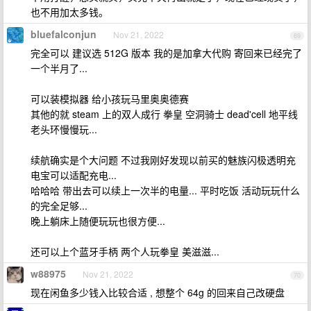
也不用加太多钱。
bluefalconjun
Nov 21, 2022
69
完全可以 建议选 512G 版本 我的是加拿大代购 寄回来已经完了
一个半月了...
可以装模拟器 给小孩玩马里奥奥德赛
其他的就 steam 上的双人成行 拳皇 空洞骑士 dead'cell 地平线
老头环慢慢玩...
续航确实是个大问题 不过我刚好发现以前买的魅族闪极透明充
电宝可以适配充电...
哈哈哈 带出去可以续上一次半的电量... 平时吃饭 活动玩玩什么
的完全足够...
晚上躺床上随便玩玩也很方便...
还可以上个蓝牙手柄 两个人玩拳皇 美滋滋...
w88975
Nov 21, 2022
70
现在闲鱼多少钱入比较合适 , 想整个 64g 的回来自己改硬盘