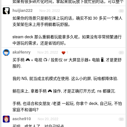
如果有很多碎片化时间，拿起来就玩放下就忙别的话，可以整个
huijian222
Nov 20, 2022
30
如果你的场景只是躺在床上玩的话，确实不如 30 多买一个懒人
支架架在床上用手柄躺着玩舒服。
steam deck 那么重躺着玩能拿多久呢，如果没有非常频繁通行
中游玩的需求，还是省钱的好。
akaHenry
Nov 20, 2022
1
31
买手柄 🎮 + 电视 📺 / 投影仪 or 大屏显示器+ 电脑 🖥, 才是更舒
服的.
我的 NS, 就当成主机模式在使用. 这么小的屏, 玩啥都降体验.
躺在床上, 拿着手柄 🎮 操作, 才是正确打开方式. ns 都嫌沉.
手柄, 也适合和女朋友 /老婆 一起玩, 你拿个 deck, 自己玩, 不怕
家庭不和谐吗?
asche910
Nov 20, 2022
32
买呗，成年人了，对自己好点