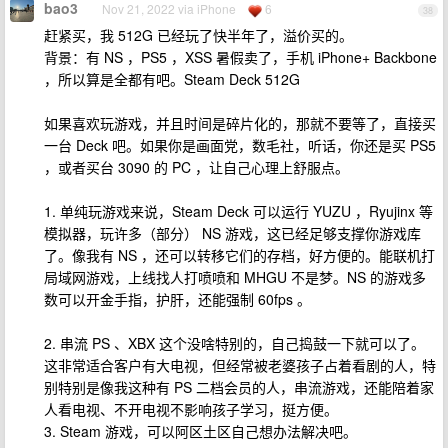
bao3
Nov 21, 2022 via iPhone
6
38
赶紧买，我 512G 已经玩了快半年了，溢价买的。
背景：有 NS ，PS5 ，XSS 暑假卖了，手机 iPhone+ Backbone
，所以算是全都有吧。Steam Deck 512G
如果喜欢玩游戏，并且时间是碎片化的，那就不要等了，直接买
一台 Deck 吧。如果你是画面党，数毛社，听话，你还是买 PS5
，或者买台 3090 的 PC ，让自己心理上舒服点。
1. 单纯玩游戏来说，Steam Deck 可以运行 YUZU ，Ryujinx 等
模拟器，玩许多（部分） NS 游戏，这已经足够支撑你游戏库
了。像我有 NS ，还可以转移它们的存档，好方便的。能联机打
局域网游戏，上线找人打喷喷和 MHGU 不是梦。NS 的游戏多
数可以开金手指，护肝，还能强制 60fps 。
2. 串流 PS 、XBX 这个没啥特别的，自己捣鼓一下就可以了。
这非常适合客户有大电视，但经常被老婆孩子占着看剧的人，特
别特别是像我这种有 PS 二档会员的人，串流游戏，还能陪着家
人看电视、不开电视不影响孩子学习，挺方便。
3. Steam 游戏，可以阿区土区自己想办法解决吧。