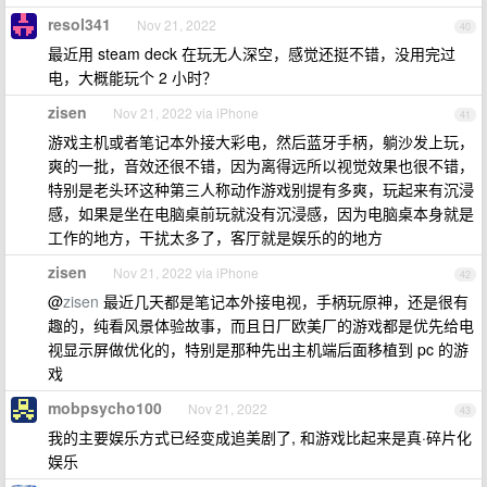
resol341
Nov 21, 2022
40
最近用 steam deck 在玩无人深空，感觉还挺不错，没用完过
电，大概能玩个 2 小时？
zisen
Nov 21, 2022 via iPhone
41
游戏主机或者笔记本外接大彩电，然后蓝牙手柄，躺沙发上玩，
爽的一批，音效还很不错，因为离得远所以视觉效果也很不错，
特别是老头环这种第三人称动作游戏别提有多爽，玩起来有沉浸
感，如果是坐在电脑桌前玩就没有沉浸感，因为电脑桌本身就是
工作的地方，干扰太多了，客厅就是娱乐的的地方
zisen
Nov 21, 2022 via iPhone
42
@
zisen
最近几天都是笔记本外接电视，手柄玩原神，还是很有
趣的，纯看风景体验故事，而且日厂欧美厂的游戏都是优先给电
视显示屏做优化的，特别是那种先出主机端后面移植到 pc 的游
戏
mobpsycho100
Nov 21, 2022
43
我的主要娱乐方式已经变成追美剧了, 和游戏比起来是真·碎片化
娱乐