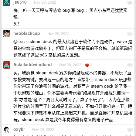
js8510
Nov 20, 2022
26
嗨。 咱一天天哼哧哼哧修 bug 写 bug ，买点小东西还犹犹豫
豫。
买！
neoblackcap
Nov 20, 2022
27
@
leavic
steam deck 的最大优势在于软件而不是硬件，valve 是
真的会给游戏做补丁，但国内的厂子是真的不会搞。单单驱动问
题就成了这些 x86 掌机的最大区别。
Askeladdwindland
Nov 20, 2022
3
28
买，我感觉 steam deck 减少你的游玩成本的神器，不想玩了直
接按关机键，要出远一点的地方？直接带上 steam deck 玩那些
你觉得玩了会浪费时间的游戏，对我而言 steam deck 给了我一
个玩游戏的理由，你不需要再考虑要”如果现在开始玩只能玩一
半“亦或是“这个二周目太耗时间了，算了不玩了”， 因为在那些
碎片化的时间里干什么都是无意义的，不如打开掌机爽一下，睡
前想要玩下游戏不用从床上爬起来开机，而是直接打开掌机直接
玩，steam deck 算是我今年觉得最有意义的电子产品
oxykr
Nov 20, 2022
29