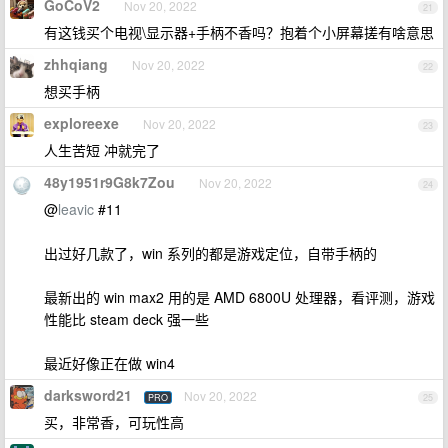
GoCoV2
Nov 20, 2022
21
有这钱买个电视\显示器+手柄不香吗？抱着个小屏幕搓有啥意思
zhhqiang
Nov 20, 2022
22
想买手柄
exploreexe
Nov 20, 2022
23
人生苦短 冲就完了
48y1951r9G8k7Zou
Nov 20, 2022
24
@
leavic
#11
出过好几款了，win 系列的都是游戏定位，自带手柄的
最新出的 win max2 用的是 AMD 6800U 处理器，看评测，游戏
性能比 steam deck 强一些
最近好像正在做 win4
darksword21
Nov 20, 2022
PRO
25
买，非常香，可玩性高