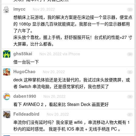
imycc
Nov 20, 2022
33
想躺床上玩游戏，我的解决方案是在床边接一个显示器，便宜点
的 1080p 显示器几百块就能搞定。我那台一千一的显示器都用
了六年了。
床头放个靠枕，握上手柄，舒舒服服开玩！台式机的性能+27 寸
大屏幕，比什么都香。
ghs55kai
Nov 20, 2022 via iPhone
34
借一台玩一下
HugoChao
Nov 20, 2022
35
deck 这种掌机体验还是无法替代的，我试过床头放便携屏，或
者 Switch 串流电脑，还是感觉掌机好，我也想买了
daben1990
Nov 20, 2022
36
看下 AYANEO 2 ，看起来比 Steam Deck 画面更好
Felldeadbird
Nov 20, 2022
37
串流你们没有延时吗？我全家是 wifi6 ，串流移动人物大概有 1
秒内的延时感觉。 我是手机 IOS 串流 + 无线手柄连 PC 。