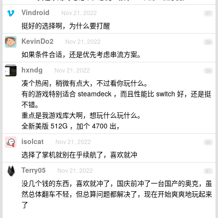
Vindroid
Nov 21, 2022
57
挺好的选择啊，为什么要打醒
KevinDo2
Nov 21, 2022
58
如果条件合适，还是优先考虑串流方案。
hxndg
Nov 21, 2022
59
凑个热闹，稍微有点大，不过看你玩什么。
有的游戏特别适合 steamdeck ，而且性能比 switch 好，还是挺
不错。
重点是我游戏库大啊，想玩什么玩什么。
全新美版 512G ，加个 4700 出，
isolcat
Nov 21, 2022
60
选择了掌机就别在乎续航了，喜欢就冲
Terry05
Nov 21, 2022
61
没几个钱的东西，喜欢就冲了，国庆前冲了一台国产的奥克，虽
然总体翻车不轻，但总算问题都解决了，现在开始爽爽地玩起来
了