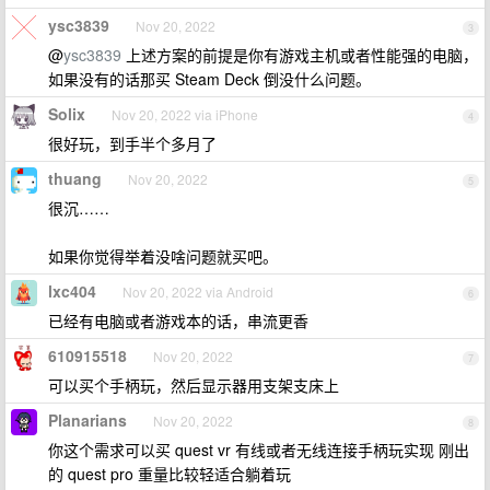
ysc3839
Nov 20, 2022
3
@
ysc3839
上述方案的前提是你有游戏主机或者性能强的电脑，
如果没有的话那买 Steam Deck 倒没什么问题。
Solix
Nov 20, 2022 via iPhone
4
很好玩，到手半个多月了
thuang
Nov 20, 2022
5
很沉……
如果你觉得举着没啥问题就买吧。
lxc404
Nov 20, 2022 via Android
6
已经有电脑或者游戏本的话，串流更香
610915518
Nov 20, 2022
7
可以买个手柄玩，然后显示器用支架支床上
Planarians
Nov 20, 2022
8
你这个需求可以买 quest vr 有线或者无线连接手柄玩实现 刚出
的 quest pro 重量比较轻适合躺着玩