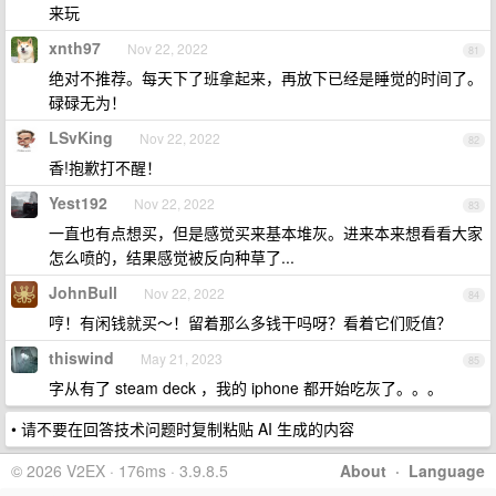
来玩
xnth97
Nov 22, 2022
81
绝对不推荐。每天下了班拿起来，再放下已经是睡觉的时间了。
碌碌无为！
LSvKing
Nov 22, 2022
82
香!抱歉打不醒！
Yest192
Nov 22, 2022
83
一直也有点想买，但是感觉买来基本堆灰。进来本来想看看大家
怎么喷的，结果感觉被反向种草了...
JohnBull
Nov 22, 2022
84
哼！有闲钱就买～！留着那么多钱干吗呀？看着它们贬值？
thiswind
May 21, 2023
85
字从有了 steam deck ，我的 iphone 都开始吃灰了。。。
• 请不要在回答技术问题时复制粘贴 AI 生成的内容
© 2026 V2EX · 176ms · 3.9.8.5
About
·
Language