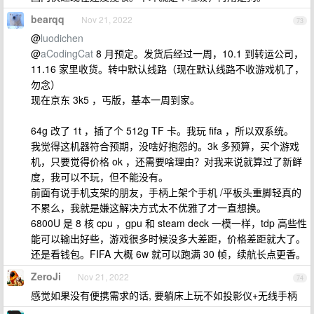
bearqq
Nov 21, 2022
73
@
luodichen
@
aCodingCat
8 月预定。发货后经过一周，10.1 到转运公司，
11.16 家里收货。转中默认线路（现在默认线路不收游戏机了，
勿念）
现在京东 3k5 ，丐版，基本一周到家。
64g 改了 1t ，插了个 512g TF 卡。我玩 fifa ，所以双系统。
我觉得这机器符合预期，没啥好抱怨的。3k 多预算，买个游戏
机，只要觉得价格 ok ，还需要啥理由？对我来说就算过了新鲜
度，我可以不玩，但不能没有。
前面有说手机支架的朋友，手柄上架个手机 /平板头重脚轻真的
不累么，我就是嫌这解决方式太不优雅了才一直想换。
6800U 是 8 核 cpu ，gpu 和 steam deck 一模一样，tdp 高些性
能可以输出好些，游戏很多时候没多大差距，价格差距就大了。
还是看钱包。FIFA 大概 6w 就可以跑满 30 帧，续航长点更香。
ZeroJi
Nov 21, 2022
74
感觉如果没有便携需求的话, 要躺床上玩不如投影仪+无线手柄