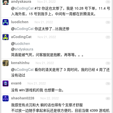
andyskaura
Nov 21, 2022
75
@
aCodingCat
#72 你这也太惨了，我是 10.28 号下单，11.4 号
入海外库，15 号到我手上，中间有一周都在折腾清关。
luodichen
Nov 21, 2022
76
@
aCodingCat
你这太惨了...比我还惨
aCodingCat
Nov 21, 2022
77
@
luodichen
@
andyskaura
简直能被气死，问客服就是抱歉，再等等。。。
kenshinhu
Nov 21, 2022
78
@
aCodingCat
看你的清关是用了 3 周时间，我的已经 4 周了还
没有动过
evan6
Nov 21, 2022
79
没有 win/游戏机的我 也想要一台。
shaohan0228
Nov 22, 2022
80
我感觉有点沉和大 躺的话也得有个支撑才舒服
不过放一边随手拿起来玩还是很方便的，目前当做 4399 游戏机