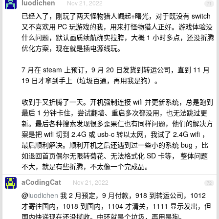
luodichen
Nov 21, 2022
71
已经入了，刚玩了两天怪物猎人崛起+曙光，对于既没有 switch
又不喜欢用 PC 玩游戏的我，用来打怪物猎人正好。游戏体验没
什么问题，默认画质续航确实拉胯，大概 1 小时多点，还没折腾
优化方案，现在就是插电源线玩。
7 月在 steam 上预订，9 月 20 日发货到转运公司，直到 11 月
19 日才拿到手上（垃圾百通，再用我是狗）。
收到手又折腾了一天。开机强制连接 wifi 并更新系统，总是跑到
最后 1 分钟卡住，尝试翻墙、重启多次都没用，也无法跳过更
新。最后各种搜索发现很多歪果仁也有同样问题，他们的解决方
案是把 wifi 切到 2.4G 或 usb-c 转以太网，我试了 2.4G wifi ，
最后顺利解决。顺利开机之后还遇到过一些小的系统 bug ，比
如退回首页偶尔无限转菊花、无法格式化 SD 卡等， 整体问题
不大，就是有些折腾，不太像一个完成品。
aCodingCat
Nov 21, 2022
72
@
luodichen
我 2 月预定，9 月付款，918 到转运公司，1012
才寄往国内，1018 到国内，1104 才清关，1111 显示发出，但
国内快递现在还没揽收。中环就是个垃圾，再用是狗。