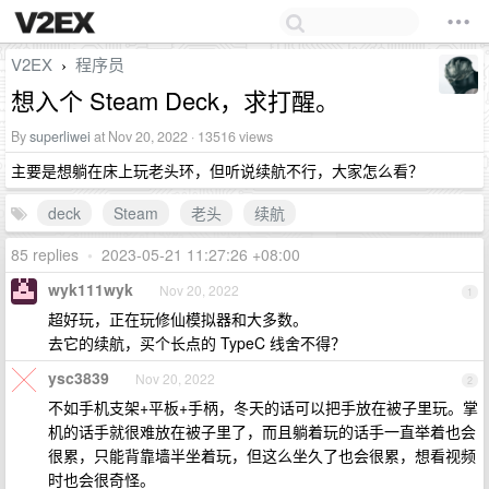
V2EX
程序员
›
想入个 Steam Deck，求打醒。
By
superliwei
at Nov 20, 2022 · 13516 views
主要是想躺在床上玩老头环，但听说续航不行，大家怎么看？
deck
Steam
老头
续航
85 replies
•
2023-05-21 11:27:26 +08:00
wyk111wyk
Nov 20, 2022
1
超好玩，正在玩修仙模拟器和大多数。
去它的续航，买个长点的 TypeC 线舍不得？
ysc3839
Nov 20, 2022
2
不如手机支架+平板+手柄，冬天的话可以把手放在被子里玩。掌
机的话手就很难放在被子里了，而且躺着玩的话手一直举着也会
很累，只能背靠墙半坐着玩，但这么坐久了也会很累，想看视频
时也会很奇怪。