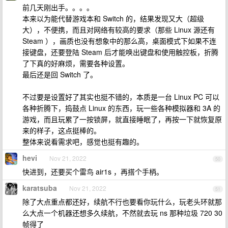
前几天刚出手。。。。
本来以为能代替游戏本和 Switch 的，结果发现又大（超级
大），不便携，而且对网络有较高的要求（那些 Linux 源还有
Steam ），画质也没有想象中的那么高，桌面模式下如果不连
接键盘，还要登陆 Steam 后才能唤出键盘和使用触控板，折腾
了下真的好麻烦，需要各种设置。
最后还是回 Switch 了。
不过要是设置好了其实也挺不错的，本质是一台 Linux PC 可以
各种折腾下，捣鼓点 Linux 的东西，玩一些各种模拟器和 3A 的
游戏，而且玩累了一按锁屏，就直接睡眠了，再按一下就恢复原
来的样子，这点挺棒的。
整体来说看需求吧，感觉也挺有趣的。
hevi
Nov 21, 2022
50
快进到，还要买个雷鸟 air1s ，再搭个手柄。
karatsuba
Nov 21, 2022
51
除了大点重点都还好，续航不行也要看你玩什么，玩老头环就那
么大点一个机器还想多久续航，不然就去玩 ns 那种垃圾 720 30
帧得了