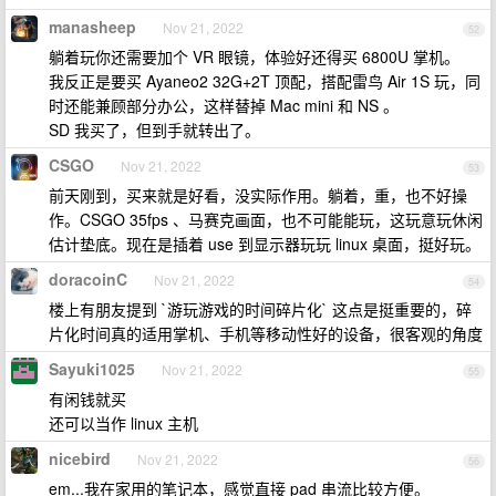
manasheep
Nov 21, 2022
52
躺着玩你还需要加个 VR 眼镜，体验好还得买 6800U 掌机。
我反正是要买 Ayaneo2 32G+2T 顶配，搭配雷鸟 Air 1S 玩，同
时还能兼顾部分办公，这样替掉 Mac mini 和 NS 。
SD 我买了，但到手就转出了。
CSGO
Nov 21, 2022
53
前天刚到，买来就是好看，没实际作用。躺着，重，也不好操
作。CSGO 35fps 、马赛克画面，也不可能能玩，这玩意玩休闲
估计垫底。现在是插着 use 到显示器玩玩 linux 桌面，挺好玩。
doracoinC
Nov 21, 2022
54
楼上有朋友提到 `游玩游戏的时间碎片化` 这点是挺重要的，碎
片化时间真的适用掌机、手机等移动性好的设备，很客观的角度
Sayuki1025
Nov 21, 2022
55
有闲钱就买
还可以当作 linux 主机
nicebird
Nov 21, 2022
56
em...我在家用的笔记本，感觉直接 pad 串流比较方便。