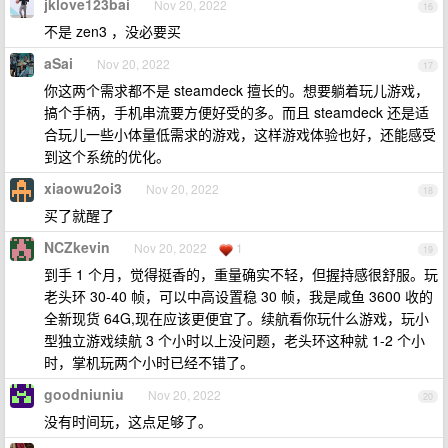
jklove123bai
Nov 20, 2022
16
不是 zen3 ，没必要买
aSai
Nov 20, 2022
17
你这两个需求都不是 steamdeck 擅长的。想要躺着玩儿游戏，
搞个手柄，手机串流要方便好受的多。而且 steamdeck 还是适
合玩儿一些小体量低需求的游戏，这样游戏体验也好，还能感受
到这个系统的优化。
xiaowu2oi3
Nov 20, 2022
18
买了就醒了
NCZkevin
Nov 20, 2022
1
19
到手 1 个月，觉得挺香的，重量确实不轻，但握持感很舒服。玩
老头环 30-40 帧，可以中高设置稳 30 帧，我是咸鱼 3600 收的
全新现货 64G,现在应该更便宜了。续航看你玩什么游戏，玩小
型独立游戏续航 3 个小时以上没问题，老头环这种就 1-2 个小
时，掌机玩两个小时已经不错了。
goodniuniu
Nov 20, 2022
20
没有时间玩，这点足够了。