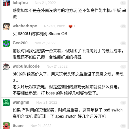
lchqfnu
Nov 21, 2022
44
感觉如果不是在外面没信号的地方玩 还不如高性能主机+平板 串
流
witcherhope
Nov 21, 2022
1
45
买 6800U 的掌机刷 Steam OS
Geo200
Nov 21, 2022
46
前段时间我也想搞一台来着，但对比了下海淘到手的最后成本，
发现还不如自己攒一台性能好点的机器...
wobuhuicode
Nov 21, 2022
47
8K 的时候高价入了，用来玩老头环之后重温了恶魔之魂，黑魂
3 。
老头环玩起来费电，但是这些旧的游戏玩起来就没那么费电。
不要相信串流，打 boss 的时候掉几帧够你受了。
wangmn
Nov 21, 2022
48
如果 有时间的玩话就买，时间最重要，这两年整了 ps5 switch
高配台式机 最近迷上了 apex switch 好几个月没开机
Scare
Nov 21, 2022
49