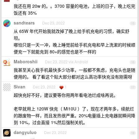
我还在用 20w 的。。3700 容量的电池，上班的日子，晚上吃完
饭还有 35%
sandtears
Dec 23, 2022
15
从 65W 年代开始我就改掉了晚上给手机充电的习惯，确实舒
坦。
哪怕只是一天一冲，晚上睡觉前给手机充电和早上洗漱的时候顺
便充一下就能充到 80+的感觉也是不一样的
Maboroshii
Dec 23, 2022 via Android
16
我甚至关心我手机最快多少功率，一般都不焦虑，充电头也是随
便用的。 看了看这个贴大部分都对这么高功率快充没有刚需呀
Sivan
Dec 23, 2022
1
17
超快充好不好，建议要等你用两年看电池烂成啥再说。
老早就用上 120W 快充（ Mi10U ）了，现在才两年多，续航烂
的跟废物一样，而且发热很严重。20%电量插上充电器就瞬间降
到 10%，过会直接 1%然后强制关机。
dangyuluo
Dec 23, 2022
18