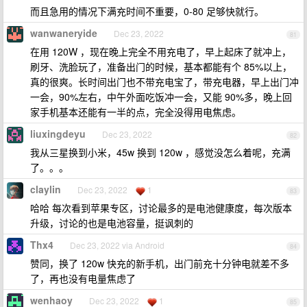
而且急用的情况下满充时间不重要，0-80 足够快就行。
wanwaneryide
Dec 23, 2022
81
在用 120W ，现在晚上完全不用充电了，早上起床了就冲上，
刷牙、洗脸玩了，准备出门的时候，基本都能有个 85%以上，
真的很爽。长时间出门也不带充电宝了，带充电器，早上出门冲
一会，90%左右，中午外面吃饭冲一会，又能 90%多，晚上回
家手机基本还能有一半的点，完全没得用电焦虑。
liuxingdeyu
Dec 23, 2022
82
我从三星换到小米，45w 换到 120w ，感觉没怎么着呢，充满
了。。。
claylin
Dec 23, 2022
1
83
哈哈 每次看到苹果专区，讨论最多的是电池健康度，每次版本
升级，讨论的也是电池容量，挺讽刺的
Thx4
Dec 23, 2022 via Android
84
赞同，换了 120w 快充的新手机，出门前充十分钟电就差不多
了，再也没有电量焦虑了
wenhaoy
Dec 23, 2022
1
85