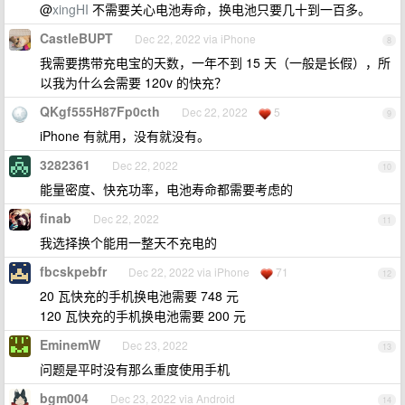
@
xingHI
不需要关心电池寿命，换电池只要几十到一百多。
CastleBUPT
Dec 22, 2022 via iPhone
8
我需要携带充电宝的天数，一年不到 15 天（一般是长假），所
以我为什么会需要 120v 的快充？
QKgf555H87Fp0cth
Dec 22, 2022
5
9
iPhone 有就用，没有就没有。
3282361
Dec 22, 2022
10
能量密度、快充功率，电池寿命都需要考虑的
finab
Dec 22, 2022
11
我选择换个能用一整天不充电的
fbcskpebfr
Dec 22, 2022 via iPhone
71
12
20 瓦快充的手机换电池需要 748 元
120 瓦快充的手机换电池需要 200 元
EminemW
Dec 23, 2022
13
问题是平时没有那么重度使用手机
bgm004
Dec 23, 2022 via Android
14