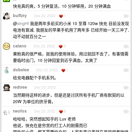
快充真的爽，5 分钟复活，10 分钟够用，20 分钟满血
buffzty
Dec 23, 2022
1
63
@
xingHI
我是两年多前买的小米 10 至尊 120w 快充 目前没发现
电池有衰减. 我朋友的苹果手机用了两年多 已经开始一天三冲了,
动不动就百分之一
calano
Dec 23, 2022
3
64
果粉真的很严格，就我的使用体验，用过就回不去了，有事情需
要临时出门，10 分钟回复到近乎满血，太爽了
dobelee
Dec 23, 2022
1
65
给充电器配个手机系列。
redtree
Dec 23, 2022
66
当然期待这样的进步，但是还是讨厌所有手机厂商有默契的以
20W 为单位的挤牙膏。
twofox
Dec 23, 2022
8
67
哈哈哈，突然想起知乎的 Luv 老师
他说，快充在是穷苦的打工人的刚需而已
国外的小资，都不需要快充的。人家有事没事就在星巴喝着咖啡