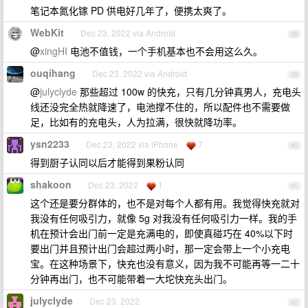
笔记本氮化镓 PD 供电好几年了，便携太爽了。
WebKit
Dec 23, 2022 via Android
38
@
xingHI
电池不值钱，一个手机基本也不会用这么久。
ouqihang
Dec 23, 2022 via Android
39
@
julyclyde
那些超过 100w 的快充，只有几分钟真男人，充电头
线还没完全热就降速了，电池撑不住的，所以配件也不需要做
足，比如有的充电头，人为拉满，很快就降功率。
ysn2233
Dec 23, 2022 via iPhone
7
40
得到厨子认同以后才能得到果粉认同
shakoon
Dec 23, 2022
1
41
这个还是要分群体的，也不是对每个人都有用。我觉得快充就对
我没有任何吸引力，就像 5g 对我没有任何吸引力一样。我的手
机在预计会出门前一定是充满电的，即使真碰巧在 40%以下时
要出门并且预计出门会超过两小时，那一定会带上一个小充电
宝。在这种场景下，快充也没有意义，因为我不可能再等一二十
分钟再出门，也不可能带着一大坨快充头出门。
julyclyde
Dec 23, 2022
42