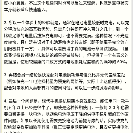
度小心翼翼。不过这个规律同时也可以反过来理解，也就是空电状态
本身就较适应快速塞入。
2. 所以一个体验上的经验就是，通常在电池电量较低时充电，可以充
分释放快充的高瓦数优势，只需几分钟即可冲入百分之几十，到一个
比较足够的电量后拔掉充电即可，也不需要充满。这种情况下不光速
度较快，且广泛共识对于电池寿命也比较友好（即不使离子完全偏向
阴阳极其中一方），具体可以看赛博丁真的电池寿命测试视频。（虽
然我觉得该视频方法和结论都只是做噱头），但提供了一个有意义的
数据是，使用较健康的冲放方式的电池损耗程度和约为满冲的 60%。
3. 再结合另一结论是快充配对电池损耗量与慢充比并无代差级差距
（例如快充一年电池损耗量为慢充的两倍等，实际上比这低得多），
配合对电池和人类都有好的使用习惯，可以进一步缩减寿命影响。
4. 最后一个问题是，现代手机换机周期本身就很短，能使用同一款手
机五年以上已经是很牛了，即使是这种长期使用，一般每 2-3 年也需
要自费更换一块电池，以避免电池电压下降的供电不稳引起的其他硬
件问题。如果以长期使用需要更换电池为前提考虑的话，实际快充的
影响就变得更加微乎其微（反正需要定期更换电池，且安卓更换电池