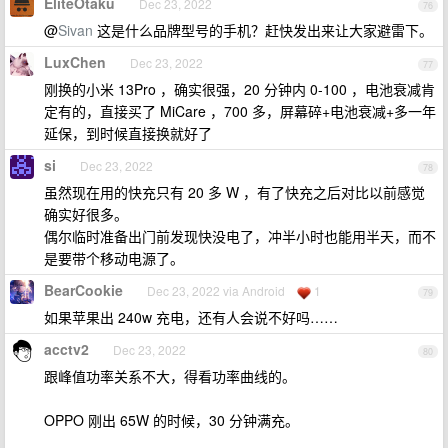
EliteOtaku
Dec 23, 2022
76
@
Sivan
这是什么品牌型号的手机？赶快发出来让大家避雷下。
LuxChen
Dec 23, 2022
77
刚换的小米 13Pro ，确实很强，20 分钟内 0-100 ，电池衰减肯
定有的，直接买了 MiCare ，700 多，屏幕碎+电池衰减+多一年
延保，到时候直接换就好了
si
Dec 23, 2022
78
虽然现在用的快充只有 20 多 W ，有了快充之后对比以前感觉
确实好很多。
偶尔临时准备出门前发现快没电了，冲半小时也能用半天，而不
是要带个移动电源了。
BearCookie
Dec 23, 2022 via Android
1
79
如果苹果出 240w 充电，还有人会说不好吗……
acctv2
Dec 23, 2022
80
跟峰值功率关系不大，得看功率曲线的。
OPPO 刚出 65W 的时候，30 分钟满充。