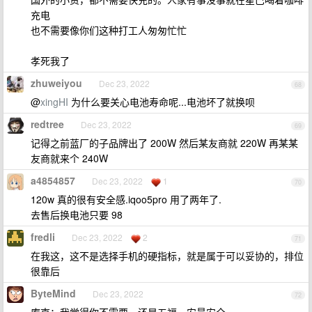
充电
也不需要像你们这种打工人匆匆忙忙
孝死我了
zhuweiyou
Dec 23, 2022
68
@
xingHI
为什么要关心电池寿命呢...电池坏了就换呗
redtree
Dec 23, 2022
69
记得之前蓝厂的子品牌出了 200W 然后某友商就 220W 再某某
友商就来个 240W
a4854857
Dec 23, 2022
1
70
120w 真的很有安全感.iqoo5pro 用了两年了.
去售后换电池只要 98
fredli
Dec 23, 2022
2
71
在我这，这不是选择手机的硬指标，就是属于可以妥协的，排位
很靠后
ByteMind
Dec 23, 2022
72