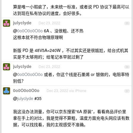
算是唯一小瑕疵了，未来统一标准，或者说 PD 协议下最高可以
达到现在私有协议的速度，会好很多。
julyclyde
Dec 23, 2022
35
@
0o0O0o0O0o
6A 、没很粗、还不热
这根本就不符合物理原理啊
新版 PD 是 48V5A=240W ，不过其实还是很尴尬，给台式机其
实是不太够用的；给笔记本早就过剩了
julyclyde
Dec 23, 2022
36
@
0o0O0o0O0o
或者，你这个线是石墨烯 or 银做的，电阻率特
别低？
0o0O0o0O0o
Dec 23, 2022 via iPhone
37
@
julyclyde
#35
我这没办法测量，你可以京东搜索“6A 原装”，看看商品评价里
拿在手上的对比，我是觉得不算粗，温度方面充电头网应该有数
据，可以找找看，我的主观感受不准确。