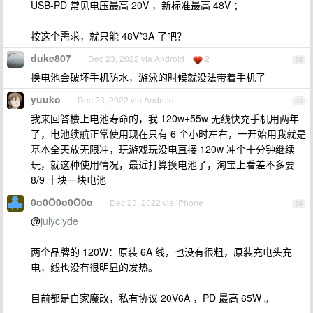
USB-PD 常见电压最高 20V ，新标准最高 48V ；
按这个需求，就只能 48V*3A 了吧？
duke807
Dec 23, 2022 via Android
2
32
换电池会破坏手机防水，游泳的时候就没法带着手机了
yuuko
Dec 23, 2022 via Android
33
我来回答楼上电池寿命的，我 120w+55w 无线快充手机用两年
了，电池续航正常使用现在只有 6 个小时左右，一开始用我就是
基本全天放无限冲，玩游戏玩没电直接 120w 冲个十分钟继续
玩，就这种使用情况，最近打算换电池了，淘宝上看差不多要
8/9 十块一块电池
0o0O0o0O0o
Dec 23, 2022 via iPhone
34
@
julyclyde
两个品牌的 120W：原装 6A 线，也没有很粗，原装充电头充
电，线也没有很明显的发热。
目前都是自家魔改，私有协议 20V6A ，PD 最高 65W 。