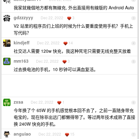
我家就幾個地方都有無線充, 外出直接用有線版的 Android Auto
gdzzzyyy
Dec 22, 2022
3
3
V2 站里的程序员们上班的时候为什么要重度使用手机？手机上
写代码？
kindjeff
Dec 22, 2022
14
4
社交达人需要 120w 快充，我这种死宅只需要无线充整天放着
mm163
Dec 22, 2022
3
5
过去换电池的手机，10 秒钟可以满血复活。
zxsa
Dec 22, 2022
1
6
今年换了个 65W 的手机感觉根本回不去了，之前一直随身带充
电宝的，现在除非出远门都懒得带了。等过两年技术成熟了直接
换 240W 快充的手机。
anguiao
Dec 22, 2022
15
7