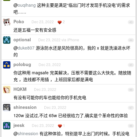
@
ouqihang
这种主要是满足“临出门时才发现手机没电”的需求
吧……
Poko
Dec 23, 2022
2
43
还是五福一安有安全感
optional
Dec 23, 2022 via iPhone
44
@
duke807
游泳防水还是风险很高的，我的 x 就是洗澡进水坏
的
polobug
Dec 23, 2022
45
你这种用 magsafe 完美解决，压根不需要这么大快充。随放随
充 ，连线都不用插 ，上班回家后都是满电
HQKM
Dec 23, 2022
46
有没有可能你的车也能给你的手机充电
shinession
Dec 23, 2022
47
120w 没试过,不过 65w 已经很给力了,确实是个革命性的体验
jeesk
Dec 23, 2022
1
48
@
shinession
有这种体验，特别是早上出门的时候。手机没电