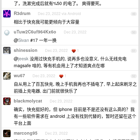
了，洗漱完成后就有%50 的电了。 爽得要死。
R3drum
Dec 23, 2022 via Android
49
相比于快充我可能更倾向于大容量
uTuw2C6uf964Kx6o
Dec 23, 2022
50
@
Sivan
#17 一年一换
shinession
Dec 23, 2022
1
51
@
jeesk
没用过快充手机的, 说再多也没意义, 什么无线充电
magsafe 啥的, 等有机会用上了才知道爽点在哪
wu67
Dec 23, 2022
1
52
自从用上了百瓦快充, 晚上手机我再也不插电了, 早上起床刷牙之
前插上充电器, 出门前就很快乐了
blackmolycat
Dec 23, 2022
53
确实，快充挺好的，但 iphone 目前是不是还没有这么高的？我
有一些软件需求在 android 上没有找到代替的，暂时还留在这个
平台上面
marcong95
Dec 23, 2022
54