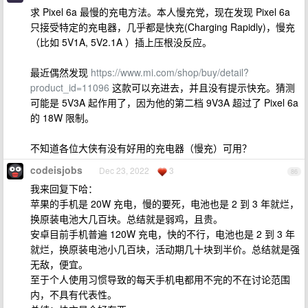
求 Pixel 6a 最慢的充电方法。本人慢充党，现在发现 Pixel 6a
只接受特定的充电器，几乎都是快充(Charging Rapidly)，慢充
（比如 5V1A, 5V2.1A ）插上压根没反应。
最近偶然发现
https://www.mi.com/shop/buy/detail?
product_id=11096
这款可以充进去，并且没有提示快充。猜测
可能是 5V3A 起作用了，因为他的第二档 9V3A 超过了 Pixel 6a
的 18W 限制。
不知道各位大侠有没有好用的充电器（慢充）可用？
codeisjobs
Dec 23, 2022
3
86
我来回复下哈：
苹果的手机是 20W 充电，慢的要死，电池也是 2 到 3 年就烂，
换原装电池大几百块。总结就是弱鸡，且贵。
安卓目前手机普遍 120W 充电，快的不行，电池也是 2 到 3 年
就烂，换原装电池小几百块，活动期几十块到半价。总结就是强
无敌，便宜。
至于个人使用习惯导致的每天手机电都用不完的不在讨论范围
内，不具有代表性。