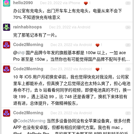
hello2090
Dec 23, 2022 via iPhone
1
23
办公室有充电头，出门开车车上有充电头，电量从来不会下
70% 不知道快充有啥意义
rainhabitoops
Dec 23, 2022 via Android
24
完了那笔记本有了一片。
Code2Morning
Dec 23, 2022 via Android
1
25
@
shiji
国产品牌今年发的旗舰基本都是 100w 以上，一加 ace
Pro 甚至是 150w ，当然你也有可能觉得国产品牌不配叫手机…
Code2Morning
Dec 23, 2022 via Android
1
26
10 年 iOS 用户月初换安卓前，我也觉得快充对我没用，公司家
里车上都能补点，但真换了之后觉得这也太特么爽了，担心电池
寿命不行，去 b 站看看何同学的视频，即便电池真的不行，换一
块 199 ，遇上活动 99 ，比 748 还是香爆了，换机下来体验有
退有进，总体提升，不做精神股东，
Code2Morning
Dec 23, 2022 via Android
27
@
Code2Morning
当然多设备协同没有全苹果设备爽，很多付费
APP 也没有安卓版，但都有相应的替代方案。我也有 mac ，
iPad ，AirPods Pro ，真的用不下去那不同 APP 时有时无的返