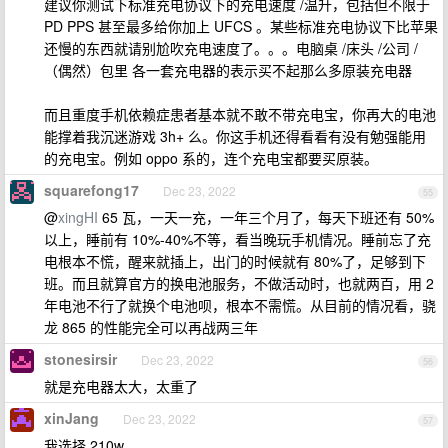
建议你测试下标准充电协议下的充电速度 /温升，包括但不限于
PD PPS 甚至最多给你加上 UFCS 。某些标准充电协议下比苹果
还慢的东西就请别尬吹充电速度了。。。电脑桌 /床头 /公司 /
（偶然）包里 各一套充电器的表示买不起那么多原装充电器
而且重度手机依赖症患者基本就不敢不带充电宝，你再大的电池
能撑着我沉迷游戏 3h+ 么。你这手机还得看看有没有勉强能用
的充电宝。例如 oppo 系的，连个充电宝都要买原装。
squarefong17
Dec 23, 2022
55
@
xingHI
65 瓦，一天一充，一年三个月了，每天下班还有 50%
以上，睡前有 10%-40%不等，看当晚玩手机情况。睡前忘了充
电根本不慌，醒来就插上，出门的时候就有 80%了，足够到下
班。而且就算官方的换电池服务，不做活动时，也就两百，用 2
年电池不行了就换个电池呗，根本不需慌。从目前的情况看，骁
龙 865 的性能完全可以再战两三年
stonesirsir
Dec 23, 2022
56
就是充电器太大，太重了
xinJang
Dec 23, 2022
57
我选择 210w