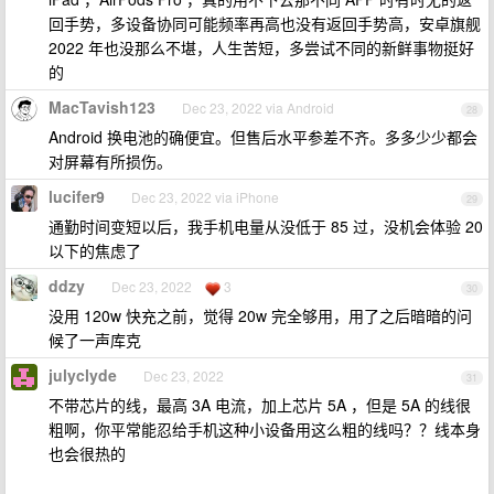
回手势，多设备协同可能频率再高也没有返回手势高，安卓旗舰
2022 年也没那么不堪，人生苦短，多尝试不同的新鲜事物挺好
的
MacTavish123
Dec 23, 2022 via Android
28
Android 换电池的确便宜。但售后水平参差不齐。多多少少都会
对屏幕有所损伤。
lucifer9
Dec 23, 2022 via iPhone
29
通勤时间变短以后，我手机电量从没低于 85 过，没机会体验 20
以下的焦虑了
ddzy
Dec 23, 2022
3
30
没用 120w 快充之前，觉得 20w 完全够用，用了之后暗暗的问
候了一声库克
julyclyde
Dec 23, 2022
31
不带芯片的线，最高 3A 电流，加上芯片 5A ，但是 5A 的线很
粗啊，你平常能忍给手机这种小设备用这么粗的线吗？？线本身
也会很热的