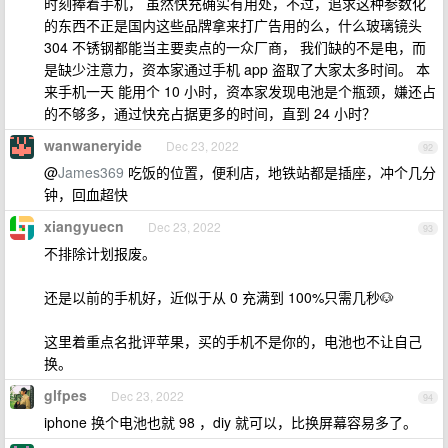
时刻捧着手机， 虽然快充确实有用处，不过，追求这种参数化
的东西不正是国内这些品牌拿来打广告用的么，什么玻璃镜头
304 不锈钢都能当主要卖点的一众厂商， 我们缺的不是电，而
是缺少注意力，资本家通过手机 app 盗取了大家太多时间。 本
来手机一天 能用个 10 小时，资本家发现电池是个瓶颈，嫌还占
的不够多，通过快充占据更多的时间，直到 24 小时？
wanwaneryide
Dec 23, 2022
92
@
James369
吃饭的位置，便利店，地铁站都是插座，冲个几分
钟，回血超快
xiangyuecn
Dec 23, 2022
93
不排除计划报废。
还是以前的手机好，近似于从 0 充满到 100%只需几秒🐶
这里着重点名批评苹果，买的手机不是你的，电池也不让自己
换。
glfpes
Dec 23, 2022
94
iphone 换个电池也就 98 ，diy 就可以，比换屏幕容易多了。