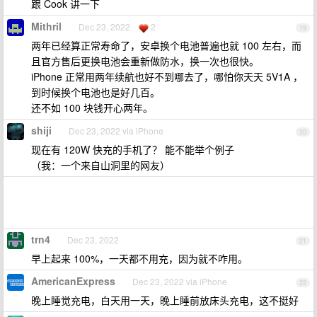
跟 Cook 讲一下
Mithril
Dec 23, 2022
2
19
两年已经算正常寿命了，安卓换个电池普遍也就 100 左右，而
且官方售后更换电池会重新做防水，换一次也很快。
iPhone 正常用两年续航也好不到哪去了，哪怕你天天 5V1A ，
到时候换个电池也是好几百。
还不如 100 块钱开心两年。
shiji
Dec 23, 2022 via iPhone
20
现在有 120W 快充的手机了？ 能不能举个例子
（我：一个来自山洞里的网友）
trn4
Dec 23, 2022
21
早上起来 100%，一天都不用充，因为就不咋用。
AmericanExpress
Dec 23, 2022 via iPhone
22
晚上睡觉充电，白天用一天，晚上睡前放床头充电，这不挺好