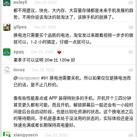
aulayli
Dec 23, 2022
95
都不用建议，快充、大内存、大容量存储都是未来手机发展的趋
势，不用你说该淘汰的就淘汰了，该换手机的就换了。
glfpes
Dec 23, 2022
96
换电池只需要买个品胜的电池，淘宝发过来跟着视频一步步的做
就可以，1-2 小时搞定，仔细一点就可以。
zgqq
Dec 23, 2022
4
97
果孝子可以证明 20w 比 120w 好
locoz
Dec 23, 2022
98
@
xiangyuecn
#91 换电池需要关机，所以如果仅仅是换电池而
已的话，是不止几秒的。
像有些性能差点或 APP 装得特别多的手机，开机开个三四分钟
甚至更久都有可能，而且开机、解锁屏幕后一般还会有一小段时
间是后台自启动阶段，也是比较吃资源的状态。这个换电池之后
的等待期间，手机是基本处于没法用的状态的，实际体验还是没
快速充满或者长期保持高电量好。
xiangyuecn
Dec 23, 2022
99