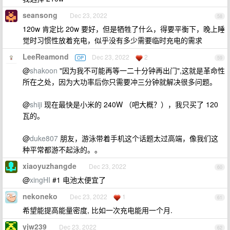
seansong
Dec 23, 2022
58
120w 肯定比 20w 要好，但是牺牲了什么，得要平衡下，晚上睡
觉时习惯性放着充电，似乎没有多少需要临时充电的需求
LeeReamond
Dec 23, 2022
2
OP
59
@
shakoon
"因为我不可能再等一二十分钟再出门",这就是革命性
所在之处，因为大功率后你只需要冲三分钟就解决很多问题。
@
shiji
现在最快是小米的 240W （吧大概？），我只买了 120
瓦的。
@
duke807
朋友，游泳带着手机这个话题太过高端，像我们这
种平常都游不起泳的。。
xiaoyuzhangde
Dec 23, 2022
60
@
xingHI
#1 电池太便宜了
nekoneko
Dec 23, 2022
1
61
希望能提高能量密度, 比如一次充电能用一个月.
yjw239
Dec 23, 2022
62