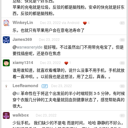
总结：快充是个好东西。
苹果的充电就是垃圾，反驳的都是脑残粉。安卓的快充就是好东
西，反驳的都是脑残粉。
WinkeyLin
Dec 23, 2022 via Android
4
87
乐，也就只有苹果用户会在意电池寿命了
James369
Dec 23, 2022
88
@
wanwaneryide
挺好哦，不过虽然出门不用带充电宝了，但是
要找插座呢，还是存在焦虑
xiamy1314
Dec 23, 2022
1
89
谁用谁知道，就喜欢看嘴犟的，说什么没事不用手机，手机就放
着一直冲呗。。以前我也是这想法，用了之后，真香。。
LeeReamond
Dec 23, 2022
OP
90
@
si
革命性在于将这个出发前的半小时缩短到 3-5 分钟，有时候
穿个衣服几分钟的工夫电量就回血到健康状态了，感觉帮助真的
很大。
walkbox
Dec 23, 2022
91
少玩手机， 我们缺少的不是电 而是时间， 哈哈 静静的不好么，