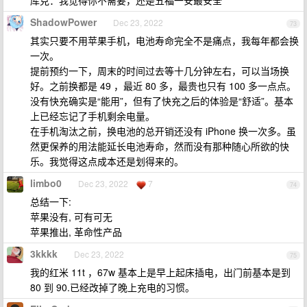
库克：我觉得你不需要，还是五福一安最安全
ShadowPower
Dec 23, 2022
73
其实只要不用苹果手机，电池寿命完全不是痛点，我每年都会换
一次。
提前预约一下，周末的时间过去等十几分钟左右，可以当场换
好。之前换都是 49 ，最近 80 多，最贵也只有 100 多一点点。
没有快充确实是“能用”，但有了快充之后的体验是“舒适”。基本
上已经忘记了手机剩余电量。
在手机淘汰之前，换电池的总开销还没有 iPhone 换一次多。虽
然更保养的用法能延长电池寿命，然而没有那种随心所欲的快
乐。我觉得这点成本还是划得来的。
limbo0
Dec 23, 2022
7
74
总结一下:
苹果没有, 可有可无
苹果推出, 革命性产品
3kkkk
Dec 23, 2022
75
我的红米 11t ，67w 基本上是早上起床插电，出门前基本是到
80 到 90.已经改掉了晚上充电的习惯。