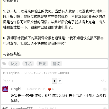
价格便宜）
5. 这一切可以带来体验上的优势。当然有人就是可以说我睡觉时充一
晚上很习惯，我感觉这就是非常完美的体验。不过本帖想要表达的点
即是也许你可以适应新的习惯。从此以后没电了就从插上充电，出去
抽颗烟放松一下。回来时已经回到健康电量了。
6. 赛博顶针视频下的高赞评论很有道理是：“我不知道快充损不损害
电池寿命，但我知道不快充损害我的寿命”
与各位共勉。
快充
手机
质变
建议
191 replies
•
2022-12-26 17:39:32 +08:00
Page 1
1
of 2
2
xingHI
Dec 22, 2022
6
1
确实是一种好的体验，期待你告诉我们关于电池（手机）寿命的
体验。
kennylam777
Dec 22, 2022
2