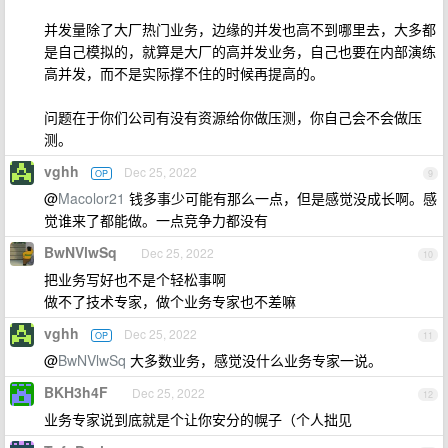
并发量除了大厂热门业务，边缘的并发也高不到哪里去，大多都
是自己模拟的，就算是大厂的高并发业务，自己也要在内部演练
高并发，而不是实际撑不住的时候再提高的。
问题在于你们公司有没有资源给你做压测，你自己会不会做压
测。
vghh
Dec 25, 2022
OP
9
@
Macolor21
钱多事少可能有那么一点，但是感觉没成长啊。感
觉谁来了都能做。一点竞争力都没有
BwNVlwSq
Dec 25, 2022
10
把业务写好也不是个轻松事啊
做不了技术专家，做个业务专家也不差嘛
vghh
Dec 25, 2022
OP
11
@
BwNVlwSq
大多数业务，感觉没什么业务专家一说。
BKH3h4F
Dec 25, 2022
12
业务专家说到底就是个让你安分的幌子（个人拙见