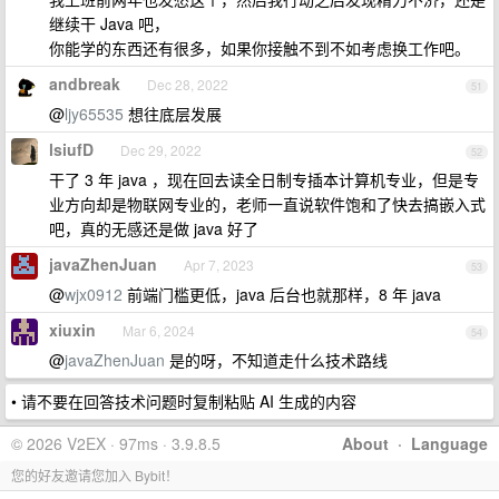
继续干 Java 吧，
你能学的东西还有很多，如果你接触不到不如考虑换工作吧。
andbreak
Dec 28, 2022
51
@
ljy65535
想往底层发展
lsiufD
Dec 29, 2022
52
干了 3 年 java ，现在回去读全日制专插本计算机专业，但是专
业方向却是物联网专业的，老师一直说软件饱和了快去搞嵌入式
吧，真的无感还是做 java 好了
javaZhenJuan
Apr 7, 2023
53
@
wjx0912
前端门槛更低，java 后台也就那样，8 年 java
xiuxin
Mar 6, 2024
54
@
javaZhenJuan
是的呀，不知道走什么技术路线
• 请不要在回答技术问题时复制粘贴 AI 生成的内容
© 2026 V2EX · 97ms · 3.9.8.5
About
·
Language
您的好友邀请您加入 Bybit！