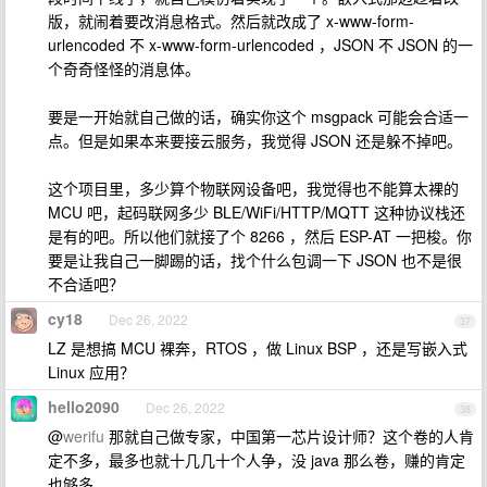
版，就闹着要改消息格式。然后就改成了 x-www-form-
urlencoded 不 x-www-form-urlencoded ，JSON 不 JSON 的一
个奇奇怪怪的消息体。
要是一开始就自己做的话，确实你这个 msgpack 可能会合适一
点。但是如果本来要接云服务，我觉得 JSON 还是躲不掉吧。
这个项目里，多少算个物联网设备吧，我觉得也不能算太裸的
MCU 吧，起码联网多少 BLE/WiFi/HTTP/MQTT 这种协议栈还
是有的吧。所以他们就接了个 8266 ，然后 ESP-AT 一把梭。你
要是让我自己一脚踢的话，找个什么包调一下 JSON 也不是很
不合适吧？
cy18
Dec 26, 2022
37
LZ 是想搞 MCU 裸奔，RTOS ，做 Linux BSP ，还是写嵌入式
Linux 应用？
hello2090
Dec 26, 2022
38
@
werifu
那就自己做专家，中国第一芯片设计师？这个卷的人肯
定不多，最多也就十几几十个人争，没 java 那么卷，赚的肯定
也够多。