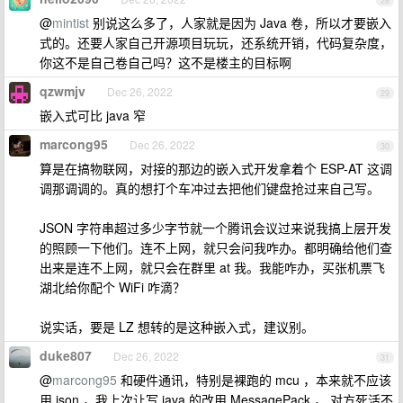
28
@
mintist
别说这么多了，人家就是因为 Java 卷，所以才要嵌入
式的。还要人家自己开源项目玩玩，还系统开销，代码复杂度，
你这不是自己卷自己吗？这不是楼主的目标啊
qzwmjv
Dec 26, 2022
29
嵌入式可比 java 窄
marcong95
Dec 26, 2022
30
算是在搞物联网，对接的那边的嵌入式开发拿着个 ESP-AT 这调
调那调调的。真的想打个车冲过去把他们键盘抢过来自己写。
JSON 字符串超过多少字节就一个腾讯会议过来说我搞上层开发
的照顾一下他们。连不上网，就只会问我咋办。都明确给他们查
出来是连不上网，就只会在群里 at 我。我能咋办，买张机票飞
湖北给你配个 WiFi 咋滴？
说实话，要是 LZ 想转的是这种嵌入式，建议别。
duke807
Dec 26, 2022
31
@
marcong95
和硬件通讯，特别是裸跑的 mcu ，本来就不应该
用 json ，我上次让写 java 的改用 MessagePack ， 对方死活不