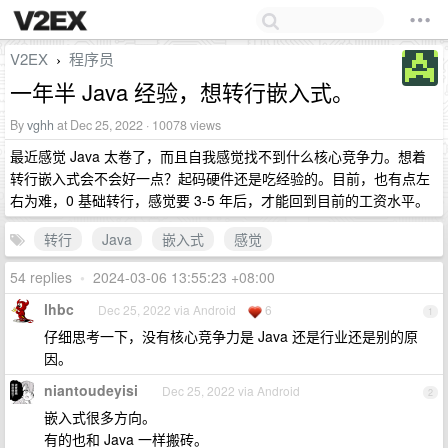
V2EX
程序员
›
一年半 Java 经验，想转行嵌入式。
By
vghh
at Dec 25, 2022 · 10078 views
最近感觉 Java 太卷了，而且自我感觉找不到什么核心竞争力。想着
转行嵌入式会不会好一点？起码硬件还是吃经验的。目前，也有点左
右为难，0 基础转行，感觉要 3-5 年后，才能回到目前的工资水平。
转行
Java
嵌入式
感觉
54 replies
•
2024-03-06 13:55:23 +08:00
lhbc
Dec 25, 2022 via Android
6
1
仔细思考一下，没有核心竞争力是 Java 还是行业还是别的原
因。
niantoudeyisi
Dec 25, 2022 via Android
2
嵌入式很多方向。
有的也和 Java 一样搬砖。