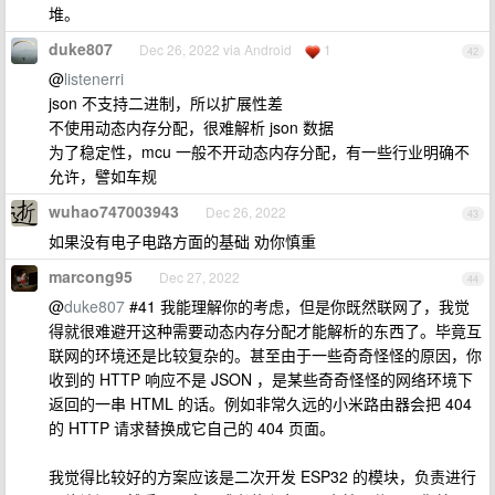
堆。
duke807
Dec 26, 2022 via Android
1
42
@
listenerri
json 不支持二进制，所以扩展性差
不使用动态内存分配，很难解析 json 数据
为了稳定性，mcu 一般不开动态内存分配，有一些行业明确不
允许，譬如车规
wuhao747003943
Dec 26, 2022
43
如果没有电子电路方面的基础 劝你慎重
marcong95
Dec 27, 2022
44
@
duke807
#41 我能理解你的考虑，但是你既然联网了，我觉
得就很难避开这种需要动态内存分配才能解析的东西了。毕竟互
联网的环境还是比较复杂的。甚至由于一些奇奇怪怪的原因，你
收到的 HTTP 响应不是 JSON ，是某些奇奇怪怪的网络环境下
返回的一串 HTML 的话。例如非常久远的小米路由器会把 404
的 HTTP 请求替换成它自己的 404 页面。
我觉得比较好的方案应该是二次开发 ESP32 的模块，负责进行