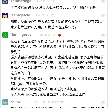
TofuBazinga
Dec 25, 2022
13
今年校招面的 java 进去大概率转嵌入式，我正愁的不行呢
teenagerold
Dec 25, 2022
14
啊这，反向操作？嵌入式就有所谓的核心竞争力了? 现在芯片厂
家买芯片送解决方案，开发基本也是堆业务。
Nothing9527
Dec 26, 2022
1
15
我看到的主流趋势是搞嵌入式的想转 Java, 少有搞 Java 的想转
嵌入式的, 但是咱也不能随大流, 两个行业都呆过, 就说说我目前
看到的.
嵌入式目前随着很多芯片原厂方案越来越完善, 很多工程师目前
只能干些移植类的活, 熟能生巧, 和你的"业务熟练"没啥区别. 如
果有机会去芯片原厂的话, 可以试试,, 你说的吃硬件经验, 主要是
这方面的工作.
其他搞应用方案的公司, 不建议, 同等工资下, 大部分嵌入式的事
都比 java 的事要多要杂.
当然如果真的热爱嵌入式, 可以无视上述问题.
个人观点: 嵌入式比较适合当爱好, 不太适合当工作.
hello2090
Dec 26, 2022 via iPhone
16