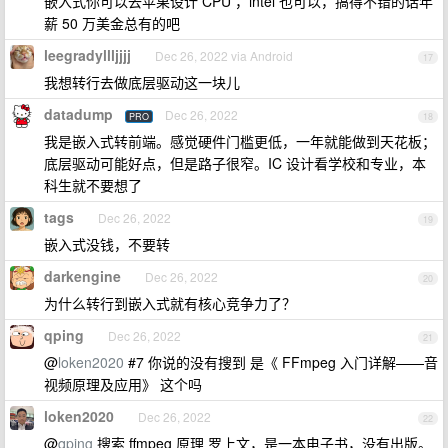
嵌入式你可以去苹果设计 CPU ，intel 也可以，搞得不错的话年
薪 50 万美金总有的吧
leegradyllljjjj
Dec 26, 2022 via Android
17
我想转行去做底层驱动这一块儿
datadump
Dec 26, 2022
PRO
18
我是嵌入式转前端。感觉硬件门槛更低，一年就能做到天花板；
底层驱动可能好点，但是路子很窄。IC 设计看学校和专业，本
科生就不要想了
tags
Dec 26, 2022
19
嵌入式没钱，不要转
darkengine
Dec 26, 2022
20
为什么转行到嵌入式就有核心竞争力了？
qping
Dec 26, 2022
21
@
loken2020
#7 你说的没有搜到 是《 FFmpeg 入门详解——音
视频原理及应用》 这个吗
loken2020
Dec 26, 2022
22
@
qping
搜索 ffmpeg 原理 罗上文，是一本电子书，没有出版。