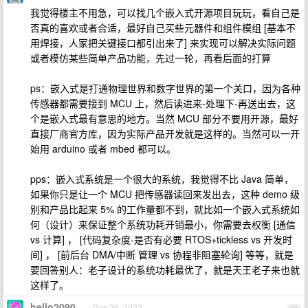
我觉得楼主不用急，可以找几个嵌入式开源项目玩玩，看自己是
否真的喜欢或者合适，最好自己买些元器件和组件模组 [基本不
用焊接，人家把关键接口都引出来了] 来实现可以解决实际问题
或者模仿某些简单产品功能，先过一轮，再看后面的打算
ps：嵌入式是打通物理世界和数字世界的第一个关口，因为各种
传感器都需要接到 MCU 上，然后读进来-处理下-再送出去，这
个是嵌入式最有意思的地方。当然 MCU 部分不要用开源，最好
直接厂商官方库，因为实际产品开发就是这样的。当然可以一开
始用 arduino 或者 mbed 都可以。
pps：嵌入式系统是一个很大的系统，我觉得不比 Java 简单，
如果你只是让一个 MCU 把传感器读回来发出去，这种 demo 级
别和产品比起来 5% 的工作量都不到，就比如一个嵌入式系统如
何（设计）来保证整个系统功耗开销最小，你需要去权衡 [通信
vs 计算] ， [代码复杂度-是否有必要 RTOS+tickless vs 开发时
间] ， [前后台 DMA/中断 管理 vs 协程非阻塞轮询] 等等，就是
要回答别人：老子设计的系统功耗最优了，就是天王老子来也就
这样了。
hello2090
Dec 26, 2022