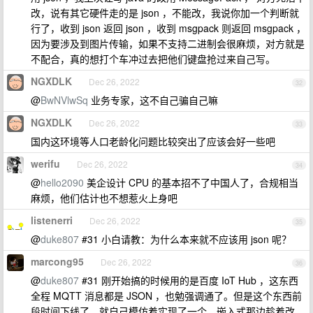
改，说有其它硬件走的是 json ，不能改，我说你加一个判断就
行了，收到 json 返回 json ，收到 msgpack 则返回 msgpack ，
因为要涉及到图片传输，如果不支持二进制会很麻烦，对方就是
不配合，真的想打个车冲过去把他们键盘抢过来自己写。
NGXDLK
Dec 26, 2022
32
@
BwNVlwSq
业务专家，这不自己骗自己嘛
NGXDLK
Dec 26, 2022
33
国内这环境等人口老龄化问题比较突出了应该会好一些吧
werifu
Dec 26, 2022
34
@
hello2090
美企设计 CPU 的基本招不了中国人了，合规相当
麻烦，他们估计也不想惹火上身吧
listenerri
Dec 26, 2022
35
@
duke807
#31 小白请教：为什么本来就不应该用 json 呢？
marcong95
Dec 26, 2022
36
@
duke807
#31 刚开始搞的时候用的是百度 IoT Hub ，这东西
全程 MQTT 消息都是 JSON ，也勉强调通了。但是这个东西前
段时间下线了，就自己模仿着实现了一个。嵌入式那边趁着改