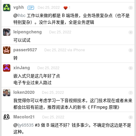
vghh
Dec 25, 2022
1
OP
3
@
lhbc
工作以来做的都是 B 端场景，业务场景复杂点（也不是
特别复杂）。没什么并发量，全是业务逻辑
leipengcheng
Dec 25, 2022
4
可以试试
passer9527
Dec 25, 2022 via iPhone
5
转
xinJang
Dec 25, 2022
6
嵌入式只是这几年好了点
电子专业过来人路过
loken2020
Dec 25, 2022
7
我觉得你可以考虑学习一下音视频技术，这门技术现在或者未来
都会比较有前途，推荐阅读本人的新书《 FFmpeg 原理》
Macolor21
Dec 25, 2022
8
@
ljy65535
#3 做 B 端还不好？钱多事少。不确定你这边是不是
这种。