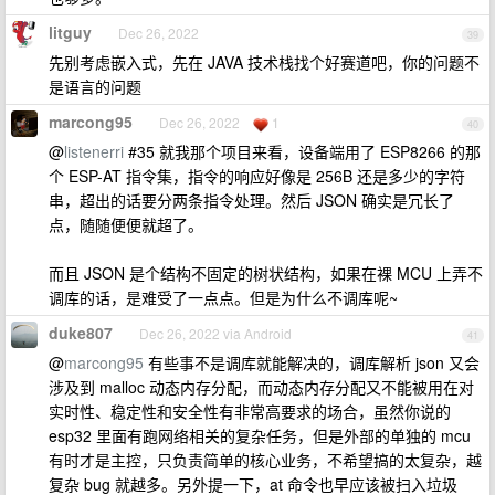
litguy
Dec 26, 2022
39
先别考虑嵌入式，先在 JAVA 技术栈找个好赛道吧，你的问题不
是语言的问题
marcong95
Dec 26, 2022
1
40
@
listenerri
#35 就我那个项目来看，设备端用了 ESP8266 的那
个 ESP-AT 指令集，指令的响应好像是 256B 还是多少的字符
串，超出的话要分两条指令处理。然后 JSON 确实是冗长了
点，随随便便就超了。
而且 JSON 是个结构不固定的树状结构，如果在裸 MCU 上弄不
调库的话，是难受了一点点。但是为什么不调库呢~
duke807
Dec 26, 2022 via Android
41
@
marcong95
有些事不是调库就能解决的，调库解析 json 又会
涉及到 malloc 动态内存分配，而动态内存分配又不能被用在对
实时性、稳定性和安全性有非常高要求的场合，虽然你说的
esp32 里面有跑网络相关的复杂任务，但是外部的单独的 mcu
有时才是主控，只负责简单的核心业务，不希望搞的太复杂，越
复杂 bug 就越多。另外提一下，at 命令也早应该被扫入垃圾