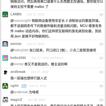
网络访问，然后再用串口或者什么东西跟主控通信。那你就可以
保持主控不需要 malloc 了
LANB0
Dec 27, 2022
45
@
marcong95
物联网设备使用非定长 2 进制协议的都是异端，
都不说弱网条件下的数据传输和流量消耗问题，MCU 哪里有条
件 malloc 动态内存。你们这样把互联网的臭毛病到处搬，到处
用 json 是做不好物联网的。
mintist
Dec 27, 2022
46
@
hello2090
张口就来，开口闭口 [卷] ，少点二极管思维吧
hello2090
Dec 27, 2022 via iPhone
47
@
mintist
卷又不是我说的，楼主说的啊
andbreak
Dec 27, 2022
48
我一前端也想转行嵌入式
vghh
Dec 27, 2022
OP
49
@
andbreak
为啥呢
magicZ
Dec 28, 2022
50
我上班前两年也发愁这个，然后我行动之后发现精力不济，还是