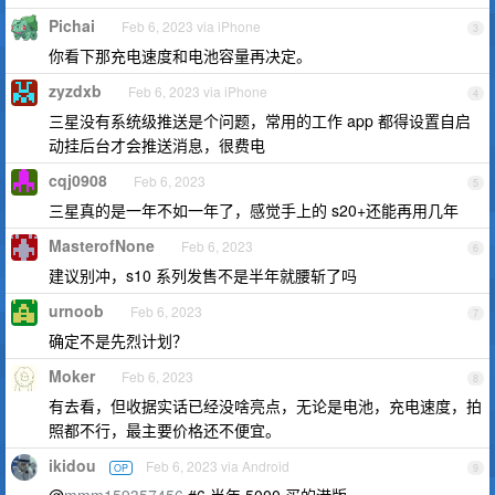
Pichai
Feb 6, 2023 via iPhone
3
你看下那充电速度和电池容量再决定。
zyzdxb
Feb 6, 2023 via iPhone
4
三星没有系统级推送是个问题，常用的工作 app 都得设置自启
动挂后台才会推送消息，很费电
cqj0908
Feb 6, 2023
5
三星真的是一年不如一年了，感觉手上的 s20+还能再用几年
MasterofNone
Feb 6, 2023
6
建议别冲，s10 系列发售不是半年就腰斩了吗
urnoob
Feb 6, 2023
7
确定不是先烈计划？
Moker
Feb 6, 2023
8
有去看，但收据实话已经没啥亮点，无论是电池，充电速度，拍
照都不行，最主要价格还不便宜。
ikidou
Feb 6, 2023 via Android
OP
9