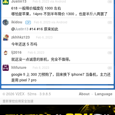
Justin13
Feb 6, 2023 via Android
16
618 一般降价幅度在 1000 左右
哪怕是苹果，14pro 不到半年降价 1300 ，也是半斤八两罢了
ikidou
Feb 6, 2023 via Android
OP
17
@
Justin13
#14 #16 原来如此
zkhhkz123
Feb 6, 2023
18
今年还送 S 币吗
lj2016
Feb 6, 2023
19
就这没一点诚意的新机，完全不值得。
ltltfuture
Feb 8, 2023
20
google fi 上 300 刀预购了，回来换下 iphone7 当备机，主力还
是用 pixel 7 pro
© 2026 V2EX · 52ms · 3.9.8.5
About
·
Language
重新掌控应用安全加速