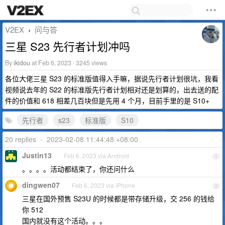
V2EX
问与答
›
三星 S23 先行者计划冲吗
By
ikidou
at Feb 6, 2023 · 3245 views
各位大佬三星 S23 的标准版值得入手嘛，据说先行者计划很坑，我看
视频说去年的 S22 的标准版先行者计划相对还是划算的，出去送的配
件的价值和 618 相差几百块但是先用 4 个月，目前手里的是 S10+
先行者
s23
标准版
S10
20 replies
•
2023-02-08 11:44:48 +08:00
Justin13
Feb 6, 2023 via Android
1
。。。。活动都结束了，你还问什么
dingwen07
Feb 6, 2023 via iPhone
2
三星在国外预售 S23U 的时候都是带存储升级，交 256 的钱给
你 512
国内就没有这个活动。。。