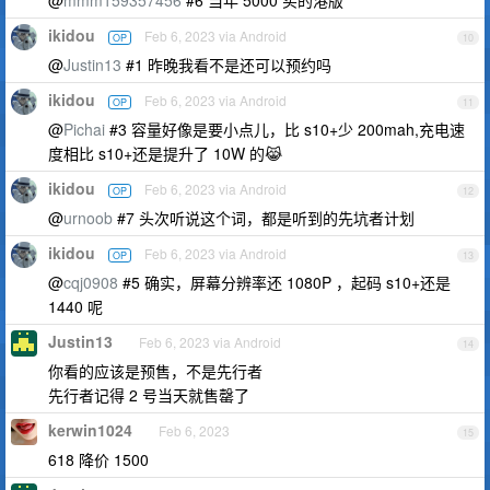
@
mmm159357456
#6 当年 5000 买的港版
ikidou
Feb 6, 2023 via Android
OP
10
@
Justin13
#1 昨晚我看不是还可以预约吗
ikidou
Feb 6, 2023 via Android
OP
11
@
Pichai
#3 容量好像是要小点儿，比 s10+少 200mah,充电速
度相比 s10+还是提升了 10W 的😹
ikidou
Feb 6, 2023 via Android
OP
12
@
urnoob
#7 头次听说这个词，都是听到的先坑者计划
ikidou
Feb 6, 2023 via Android
OP
13
@
cqj0908
#5 确实，屏幕分辨率还 1080P ，起码 s10+还是
1440 呢
Justin13
Feb 6, 2023 via Android
14
你看的应该是预售，不是先行者
先行者记得 2 号当天就售罄了
kerwin1024
Feb 6, 2023
15
618 降价 1500