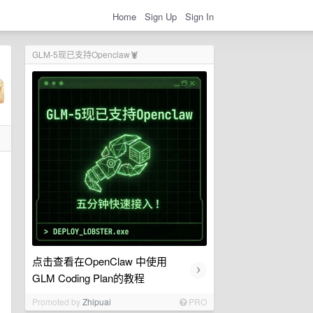
Home
Sign Up
Sign In
GLM-5现已支持Openclaw🦞
点击查看在OpenClaw 中使用
›
GLM Coding Plan的教程
Promoted by
Zhipuai
PRO