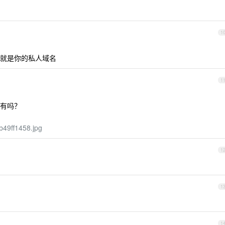
1
就是你的私人域名
1
有吗？
b49ff1458.jpg
1
1
1