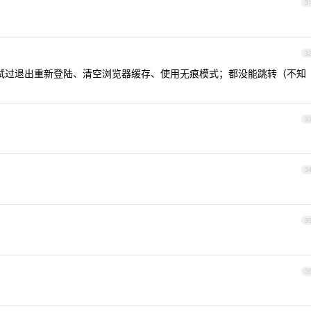
3
3
试过退出重新登陆、清空浏览器缓存、使用无痕模式；都没能跳转（不知
3
3
3
3