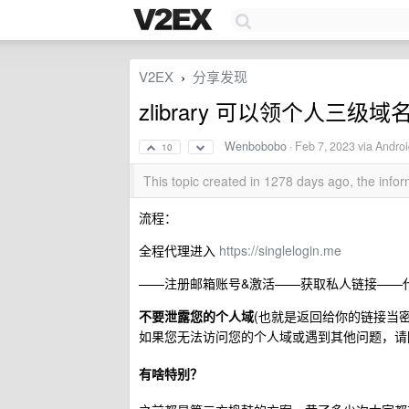
V2EX
分享发现
›
zlibrary 可以领个人三级域
Wenbobobo
·
Feb 7, 2023
via Androi
10
This topic created in 1278 days ago, the inf
流程：
全程代理进入
https://singlelogin.me
——注册邮箱账号&激活——获取私人链接——代
不要泄露您的个人域
(也就是返回给你的链接当
如果您无法访问您的个人域或遇到其他问题，
有啥特别？