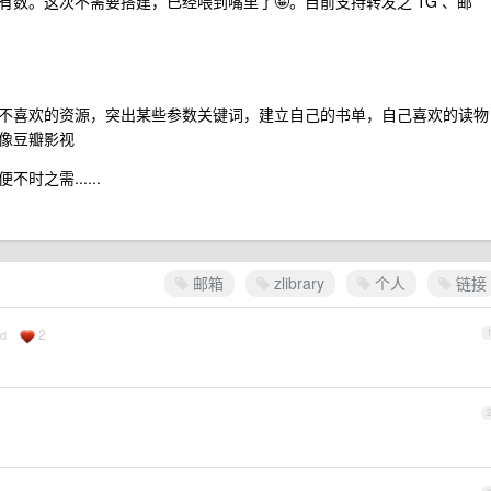
数。这次不需要搭建，已经喂到嘴里了🤪。目前支持转发之 TG 、邮
不喜欢的资源，突出某些参数关键词，建立自己的书单，自己喜欢的读物
像豆瓣影视
之需......
邮箱
zlibrary
个人
链接
2
id