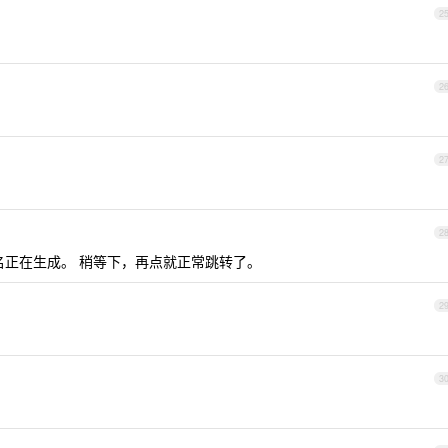
2
2
2
2
域名正在生成。 稍等下，再点就正常跳转了。
2
3