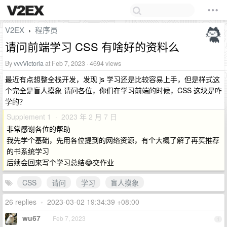
V2EX
程序员
›
请问前端学习 CSS 有啥好的资料么
By
vvvVictoria
at Feb 7, 2023 · 4694 views
最近有点想整全栈开发，发现 js 学习还是比较容易上手，但是样式这
个完全是盲人摸象 请问各位，你们在学习前端的时候，CSS 这块是咋
学的？
Supplement 1 · 2023 年 2 月 7 日
非常感谢各位的帮助
我先学个基础，先用各位提到的网络资源，有个大概了解了再买推荐
的书系统学习
后续会回来写个学习总结😂交作业
CSS
请问
学习
盲人摸象
26 replies
•
2023-03-02 19:34:39 +08:00
wu67
Feb 7, 2023
1