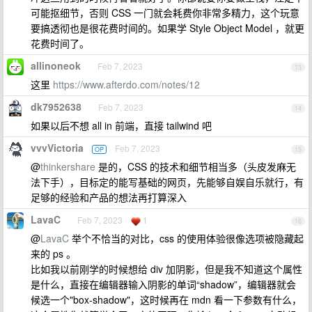
可能抠细节，否则 CSS 一门就会耗费你非常多精力，这个玩意
要搞透彻也是很花费时间的。如果学 Style Object Model ，就更
花费时间了。
allinoneok
Feb 7, 2023
13
这里
https://www.afterdo.com/notes/12
dk7952638
Feb 7, 2023
14
如果以后不想 all in 前端，直接 tailwind 吧
vvvVictoria
Feb 7, 2023
OP
15
@
thinkershare
是的，CSS 的技术和细节相当多（头皮发麻无
法下手），目标定的能写基础的网页，先能够自娱自乐就行，有
足够的经验和产品的想法再打算深入
LavaC
Feb 7, 2023
1
16
@
LavaC
举个不恰当的对比，css 的使用体验很像选项被隐藏起
来的 ps 。
比如我以前刚学的时候想给 div 加阴影，但是我不知道这个属性
是什么，直接在编辑器输入阴影的单词“shadow”，编辑器就会
候选一个"box-shadow"，这时候再在 mdn 看一下参数有什么，