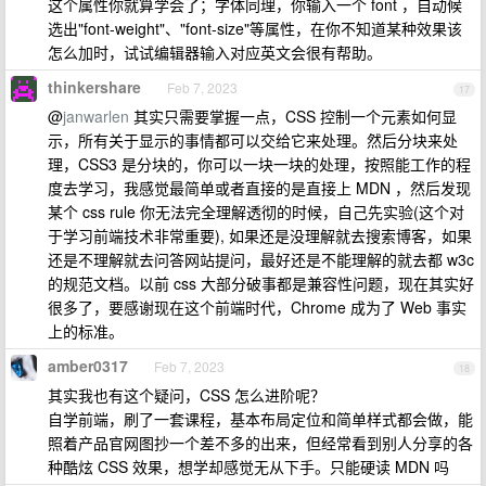
这个属性你就算学会了；字体同理，你输入一个 font ，自动候
选出"font-weight"、"font-size"等属性，在你不知道某种效果该
怎么加时，试试编辑器输入对应英文会很有帮助。
thinkershare
Feb 7, 2023
17
@
janwarlen
其实只需要掌握一点，CSS 控制一个元素如何显
示，所有关于显示的事情都可以交给它来处理。然后分块来处
理，CSS3 是分块的，你可以一块一块的处理，按照能工作的程
度去学习，我感觉最简单或者直接的是直接上 MDN ，然后发现
某个 css rule 你无法完全理解透彻的时候，自己先实验(这个对
于学习前端技术非常重要), 如果还是没理解就去搜索博客，如果
还是不理解就去问答网站提问，最好还是不能理解的就去都 w3c
的规范文档。以前 css 大部分破事都是兼容性问题，现在其实好
很多了，要感谢现在这个前端时代，Chrome 成为了 Web 事实
上的标准。
amber0317
Feb 7, 2023
18
其实我也有这个疑问，CSS 怎么进阶呢？
自学前端，刷了一套课程，基本布局定位和简单样式都会做，能
照着产品官网图抄一个差不多的出来，但经常看到别人分享的各
种酷炫 CSS 效果，想学却感觉无从下手。只能硬读 MDN 吗