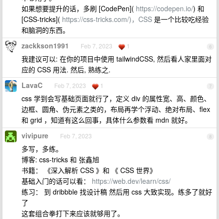
如果想要提升的话，多刷 [CodePen](
https://codepen.io/
) 和
[CSS-tricks](
https://css-tricks.com/)，CSS
是一个比较吃经验
和脑洞的东西。
zackkson1991
Feb 7, 2023
1
6
我建议可以: 在你的项目中使用 tailwindCSS, 然后看人家里面对
应的 CSS 用法. 然后, 熟练之.
LavaC
Feb 7, 2023
1
7
css 学到会写基础页面就行了，定义 div 的属性宽、高、颜色、
边框、圆角、伪元素之类的，布局再学个浮动、绝对布局、flex
和 grid ，知道有这么回事，具体什么参数看 mdn 就好。
vivipure
Feb 7, 2023
8
多写，多练。
博客: css-tricks 和 张鑫旭
书籍： 《深入解析 CSS 》和 《 CSS 世界》
基础入门的话可以看：
https://web.dev/learn/css/
练习： 到 dribbble 找设计稿 然后用 css 大致实现。练多了就好
了
这套组合拳打下来应该就够用了。