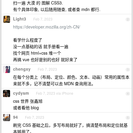
扫一遍 大漠 的 图解 CSS3.
有个具体印象, 以后随用随查, 或者查 mdn 都行.
Light3
Feb 7, 2023
2
https://developer.mozilla.org/zh-CN/
看学什么程度了
没一点基础的话 就手册看一遍
找个网页 html+css 堆一个
再搞 vue 也好是别的也好 就好来了
chengxy
Feb 7, 2023
3
在每个分类上（布局、定位、颜色、文本、动画）常用的属性本
来就不多，记不清楚可以去 MDN 查询用法。
cydysm
Feb 7, 2023 via iPhone
4
css 世界 张鑫旭
或者看他 blog
94
Feb 7, 2023
5
刷完 CSS 基础之后，多写布局就好了，搞清楚布局和定位就基
本够用了。