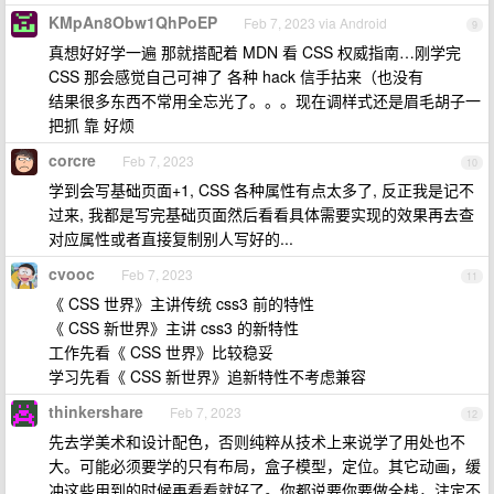
KMpAn8Obw1QhPoEP
Feb 7, 2023 via Android
9
真想好好学一遍 那就搭配着 MDN 看 CSS 权威指南…刚学完
CSS 那会感觉自己可神了 各种 hack 信手拈来（也没有
结果很多东西不常用全忘光了。。。现在调样式还是眉毛胡子一
把抓 靠 好烦
corcre
Feb 7, 2023
10
学到会写基础页面+1, CSS 各种属性有点太多了, 反正我是记不
过来, 我都是写完基础页面然后看看具体需要实现的效果再去查
对应属性或者直接复制别人写好的...
cvooc
Feb 7, 2023
11
《 CSS 世界》主讲传统 css3 前的特性
《 CSS 新世界》主讲 css3 的新特性
工作先看《 CSS 世界》比较稳妥
学习先看《 CSS 新世界》追新特性不考虑兼容
thinkershare
Feb 7, 2023
12
先去学美术和设计配色，否则纯粹从技术上来说学了用处也不
大。可能必须要学的只有布局，盒子模型，定位。其它动画，缓
冲这些用到的时候再看看就好了。你都说要你要做全栈，注定不