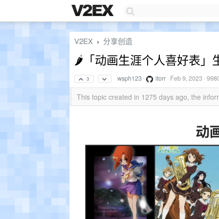
V2EX
分享创造
›
🌶「动画生涯个人喜好表」
wsph123
·
itorr
·
Feb 9, 2023
· 998
3
This topic created in 1275 days ago, the inf