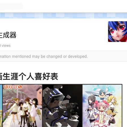
生成器
0 views
ormation mentioned may be changed or developed.