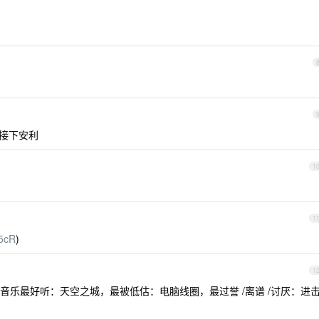
，接下安利
1
1
Z5cR
)
1
音乐最好听：天空之城，最被低估：电脑线圈，最过誉 /离谱 /讨厌：进