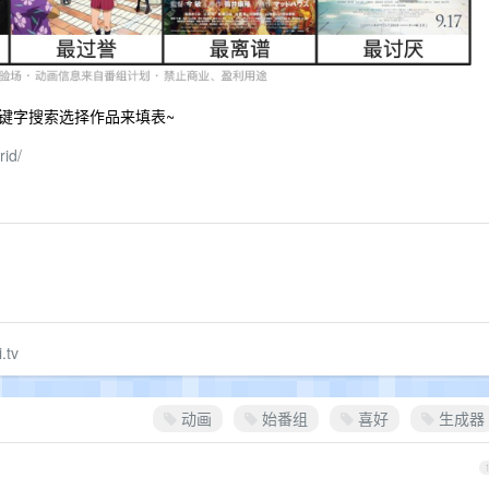
键字搜索选择作品来填表~
rid/
.tv
动画
始番组
喜好
生成器