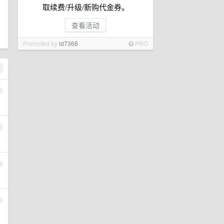
取续费/升级/新购代金券。
查看活动
Promoted by
id7368
PRO
1
2
3
4