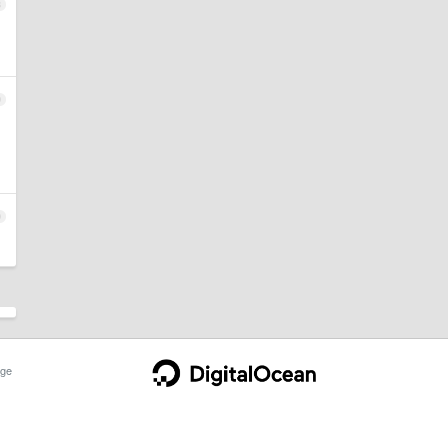
8
9
0
ge