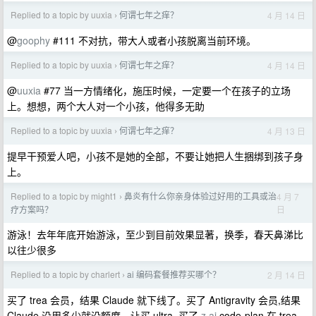
Replied to a topic by uuxia
何谓七年之痒？
4 月 14 日
›
@
goophy
#111 不对抗，带大人或者小孩脱离当前环境。
Replied to a topic by uuxia
何谓七年之痒？
4 月 14 日
›
@
uuxia
#77 当一方情绪化，施压时候，一定要一个在孩子的立场
上。想想，两个大人对一个小孩，他得多无助
Replied to a topic by uuxia
何谓七年之痒？
4 月 13 日
›
提早干预爱人吧，小孩不是她的全部，不要让她把人生捆绑到孩子身
上。
Replied to a topic by might1
鼻炎有什么你亲身体验过好用的工具或治
4 月 7
›
日
疗方案吗？
游泳！去年年底开始游泳，至少到目前效果显著，换季，春天鼻涕比
以往少很多
Replied to a topic by charlert
ai 编码套餐推荐买哪个？
2 月 14 日
›
买了 trea 会员，结果 Claude 就下线了。买了 Antigravity 会员,结果
Claude 没用多少就没额度，让买 ultra. 买了
z.ai
code-plan,在 trea