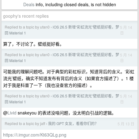
Deals
info, including closed deals, is not hidden
goophy's recent replies
Replied to a topic by ufan0
iOS 26.5 新增“彩虹流光”壁纸挺好看，梦
5 月 14
›
日
回 Material 1
算了，不讨论了。壁纸挺好看。
Replied to a topic by ufan0
iOS 26.5 新增“彩虹流光”壁纸挺好看，梦
5 月 14
›
日
回 Material 1
可能我的理解问题吧。对于典型的彩虹标识，知道背后的含义。‘彩虹
流光’壁纸，确实不知道发布有背后的含义（如果官方描述了）。1 楼
对于我是科普了一下（我也没查官方的描述）。
Replied to a topic by ufan0
iOS 26.5 新增“彩虹流光”壁纸挺好看，梦
5 月 14
›
日
回 Material 1
@
Livid
snakeyou 的表述没啥问题，没太明白引战的逻辑。
Replied to a topic by jaff
我的 GPT 女友，看看你们的？
5 月 13 日
›
https://i.imgur.com/Kt63QLg.png