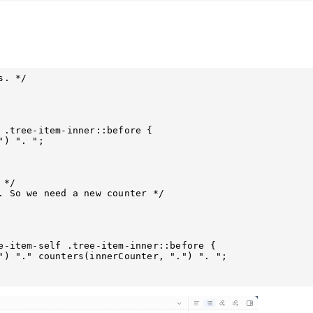
. */

 .tree-item-inner::before {

*/

. So we need a new counter */

e-item-self .tree-item-inner::before {
