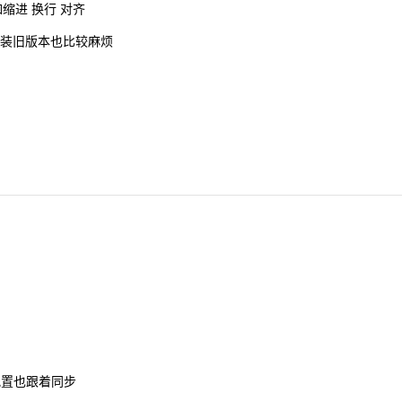
如缩进 换行 对齐
 上安装旧版本也比较麻烦
, 配置也跟着同步