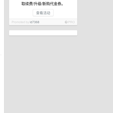
取续费/升级/新购代金券。
查看活动
Promoted by
id7368
PRO