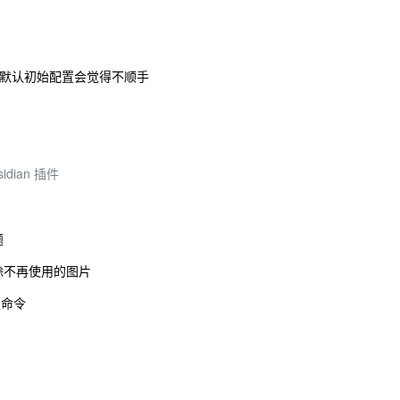
移过来, 默认初始配置会觉得不顺手
dian 插件
题
: 自动清除不再使用的图片
定命令