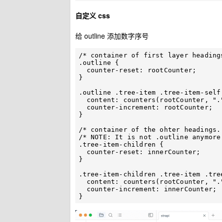
自定义 css
给 outline 添加数字序号
/* container of first layer headings
.outline {

  counter-reset: rootCounter;

}

.outline .tree-item .tree-item-self
  content: counters(rootCounter, ".") ". ";

  counter-increment: rootCounter;

}

/* container of the ohter headings. 
/* NOTE: It is not .outline anymore
.tree-item-children {

  counter-reset: innerCounter;

}

.tree-item-children .tree-item .tre
  content: counters(rootCounter, ".") "." counters(innerCounter, ".") ". ";

  counter-increment: innerCounter;
