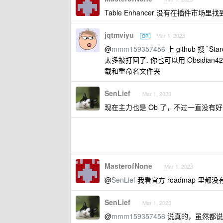
Table Enhancer 没有在插件市场里找
jqtmviyu
Mar 1, 2023
OP
@
mmm159357456
上 github 搜 `S
太多被打回了. 你也可以用 Obsidian42 - 
载和重命名文件夹
SenLief
Mar 1, 2023
现在主力也是 Ob 了，不过一直没有
MasterofNone
Mar 1, 2023
@
SenLief
我看官方 roadmap 里
SenLief
Mar 1, 2023
@
mmm159357456
说真的，虽然都说