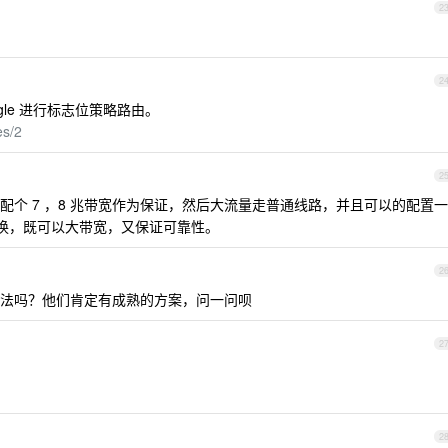
2
2
mangle 进行标志位策略路由。
es/2
2
个 7 ，8 兆带宽作为保证，然后大流量走普通线路，并且可以的配置一
无缝切换，既可以大带宽，又保证可靠性。
2
法吗？他们肯定有成熟的方案，问一问呗
2
2