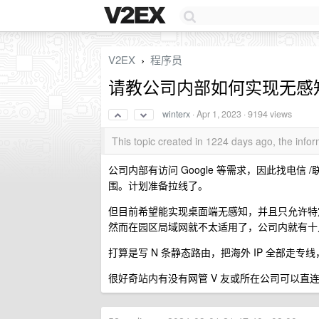
V2EX
程序员
›
请教公司内部如何实现无感
winterx
·
Apr 1, 2023
· 9194 views
This topic created in 1224 days ago, the inf
公司内部有访问 Google 等需求，因此找电信 /
围。计划准备拉线了。
但目前希望能实现桌面端无感知，并且只允许特定 
然而在园区局域网就不太适用了，公司内就有十
打算是写 N 条静态路由，把海外 IP 全部走专
很好奇站内有没有网管 V 友或所在公司可以直