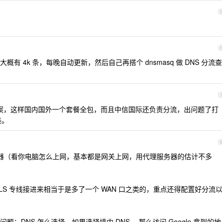
 4k 条，每晚自动更新，然后自己再搭个 dnsmasq 做 DNS 分流查
决方案，这样国内国外一个套餐全包，而且中信国际还负责分流，出问题了打
美。
务器（看你电脑怎么上网，基本都是网关上网，用代理服务器的估计不多
LS 专线接进来相当于是多了一个 WAN 口之类的，重点还得配置好分流
：DNS 怎么选择。如果选择境内 DNS ，那么访问 Google 拿到的地