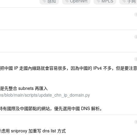
感知
OpenWrt
MPLS
子网
國 IP 走國內線路就會容易很多，因為中國的 IPv4 不多，但是要注
路是先整合 subnets 再匯入
dns/blob/main/scripts/update_chn_ip_domain.py
同時有國際及中國節點的網站，優先選用中國 DNS 解析。
iproxy 加重写 dns list 方式