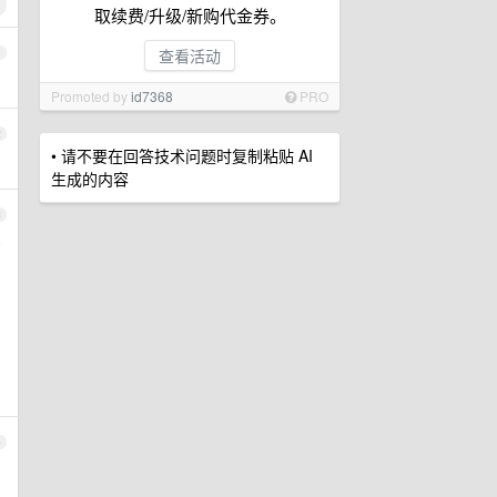
取续费/升级/新购代金券。
查看活动
1
Promoted by
id7368
PRO
2
• 请不要在回答技术问题时复制粘贴 AI
生成的内容
3
意
4