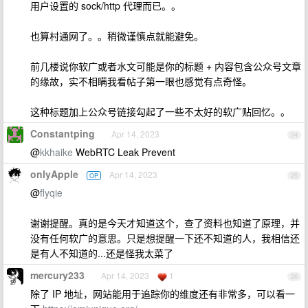
用户设置的 sock/http 代理而已。。
也算村通网了。。稍微谨慎点就能避免。
前几楼说你软广或者水文可能是你的标题 + 内容包含公众号文章
的缘故，实不相瞒我看帖子第一眼也感觉有点奇怪。
这种标题加上公众号链接勾起了一些不太好的软广贴回忆。。
Constantping
Apr 14, 2023
24
@
kkhaike
WebRTC Leak Prevent
onlyApple
Apr 14, 2023
OP
25
@
flyqie
谢谢提醒。真的是今天才知道这个，查了资料也知道了原理，并
没有任何软广的意思。只是想提醒一下还不知道的人，我相信还
是有人不知道的...还是怪我太菜了
mercury233
Apr 14, 2023
1
26
除了 IP 地址，网站能用于追踪你的维度还有非常多，可以看一