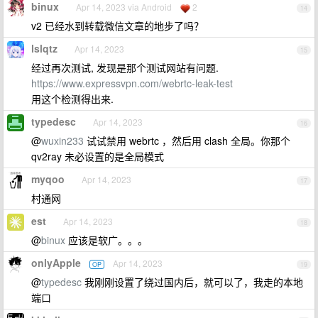
binux
Apr 14, 2023 via Android
2
14
v2 已经水到转载微信文章的地步了吗？
lslqtz
Apr 14, 2023
15
经过再次测试, 发现是那个测试网站有问题.
https://www.expressvpn.com/webrtc-leak-test
用这个检测得出来.
typedesc
Apr 14, 2023
16
@
wuxin233
试试禁用 webrtc ，然后用 clash 全局。你那个
qv2ray 未必设置的是全局模式
myqoo
Apr 14, 2023
17
村通网
est
Apr 14, 2023
18
@
binux
应该是软广。。。
onlyApple
Apr 14, 2023
OP
19
@
typedesc
我刚刚设置了绕过国内后，就可以了，我走的本地
端口