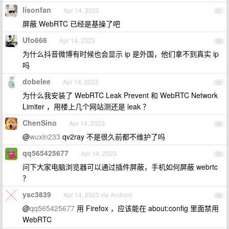
lisonfan
Apr 14, 2023
31
屏蔽 WebRTC 已经是基操了吧
Ufo666
Apr 14, 2023
32
为什么抖音微博有时候也会显示 ip 是外国，他们拿不到真实 ip
吗
dobelee
Apr 14, 2023
33
为什么我安装了 WebRTC Leak Prevent 和 WebRTC Network
Limiter ，用楼上几个网站测还是 leak ？
ChenSino
Apr 14, 2023
34
@
wuxin233
qv2ray 不是很久前都不维护了吗
qq565425677
Apr 14, 2023
35
问下大家电脑浏览器可以通过插件屏蔽，手机如何屏蔽 webrtc
？
ysc3839
Apr 14, 2023 via Android
36
@
qq565425677
用 Firefox ，应该能在 about:config 里面禁用
WebRTC