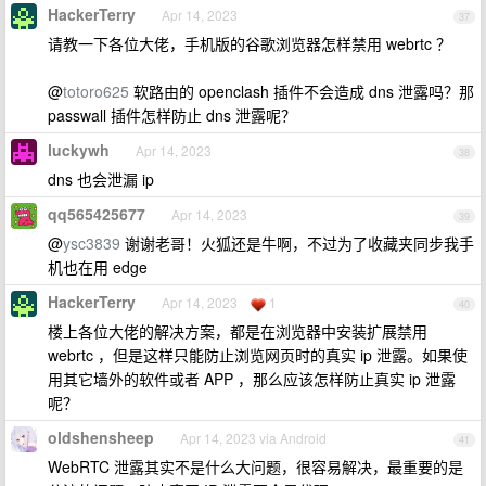
HackerTerry
Apr 14, 2023
37
请教一下各位大佬，手机版的谷歌浏览器怎样禁用 webrtc ？
@
totoro625
软路由的 openclash 插件不会造成 dns 泄露吗？那
passwall 插件怎样防止 dns 泄露呢？
luckywh
Apr 14, 2023
38
dns 也会泄漏 ip
qq565425677
Apr 14, 2023
39
@
ysc3839
谢谢老哥！火狐还是牛啊，不过为了收藏夹同步我手
机也在用 edge
HackerTerry
Apr 14, 2023
1
40
楼上各位大佬的解决方案，都是在浏览器中安装扩展禁用
webrtc ，但是这样只能防止浏览网页时的真实 ip 泄露。如果使
用其它墙外的软件或者 APP ，那么应该怎样防止真实 ip 泄露
呢？
oldshensheep
Apr 14, 2023 via Android
41
WebRTC 泄露其实不是什么大问题，很容易解决，最重要的是