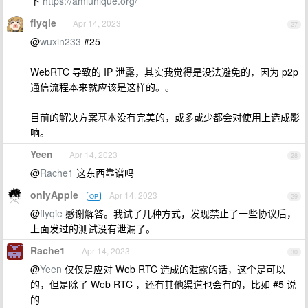
下
https://amiunique.org/
flyqie
Apr 14, 2023
27
@
wuxin233
#25
WebRTC 导致的 IP 泄露，其实我觉得是没法避免的，因为 p2p
通信流程本来就应该是这样的。。
目前的解决方案基本没有完美的，或多或少都会对使用上造成影
响。
Yeen
Apr 14, 2023
28
@
Rache1
这东西靠谱吗
onlyApple
Apr 14, 2023
OP
29
@
flyqie
感谢解答。我试了几种方式，发现禁止了一些协议后，
上面发过的测试没有泄漏了。
Rache1
Apr 14, 2023
30
@
Yeen
仅仅是应对 Web RTC 造成的泄露的话，这个是可以
的，但是除了 Web RTC ，还有其他渠道也会有的，比如 #5 说
的