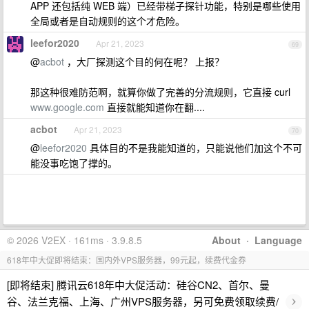
APP 还包括纯 WEB 端）已经带梯子探针功能，特别是哪些使用
全局或者是自动规则的这个才危险。
leefor2020
Apr 21, 2023
69
@
acbot
，大厂探测这个目的何在呢？ 上报？
那这种很难防范啊，就算你做了完善的分流规则，它直接 curl
www.google.com
直接就能知道你在翻....
acbot
Apr 21, 2023
70
@
leefor2020
具体目的不是我能知道的，只能说他们加这个不可
能没事吃饱了撑的。
© 2026 V2EX · 161ms · 3.9.8.5
About
·
Language
618年中大促即将结束：国内外VPS服务器，99元起，续费代金券
[即将结束] 腾讯云618年中大促活动：硅谷CN2、首尔、曼
›
谷、法兰克福、上海、广州VPS服务器，另可免费领取续费/