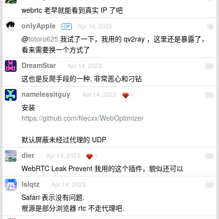
webrtc 老早就能看到真实 IP 了吧
onlyApple
Apr 14, 2023
OP
9
@
totoro625
我试了一下，我用的 qv2ray ，这里还是暴露了，
看来需要换一个方式了
DreamStar
Apr 14, 2023
10
这也是反爬手段的一种, 非常恶心和刁钻
namelessitguy
Apr 14, 2023
1
11
安装
https://github.com/filecxx/WebOptimizer
默认屏蔽未经过代理的 UDP
dier
Apr 14, 2023
1
12
WebRTC Leak Prevent 我用的这个插件，貌似还可以
lslqtz
Apr 14, 2023
13
Safari 表示没有问题.
根源是部分浏览器 rtc 不走代理吧.