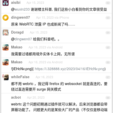
aisibi
Apr 15, 2023
62
@
wuxin233
谢谢楼主科普, 我们这些小白看到你的文章很受益
dingwen07
Apr 15, 2023 via iPhone
63
原来 WebRTC 泄露 IP 也成新闻了吗……
Doragd
Apr 15, 2023
64
@
dingwen07
给我们科普吧。。
Makao
Apr 16, 2023 via Android
65
我需要过墙都用境外实体卡上网，无所谓
Makao
Apr 16, 2023 via Android
66
![iEHcNv.png](
https://i.328888.xyz/2023/04/16/iEHcNv.png
)
whileFalse
Apr 16, 2023
67
都不用 webrtc ，我记得 firefox 的 websocket 就是直连的，要
绕过直连需要开 surge 网关模式
acbot
Apr 20, 2023
68
webrtc 这个问题初期通过插件就可以解决，后来浏览器都自带
屏蔽功能了。 问题更大的是某些大厂的产品（不仅仅是移动端