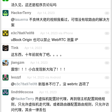
活久见，这还是程序员论坛吗
HackerTerry
Apr 14, 2023
49
@
Issuema
不良林大佬的视频我看过，可惜没有软路由的解决方
案
e3c78a97e0f8
Apr 14, 2023 via iPhone
50
uBlock Origin 也可以禁止 WebRTC 泄露 IP
Tink
Apr 14, 2023
51
这东西，十年前就有了吧。。。。
jiangzm
Apr 14, 2023
52
震惊！！！小白发现新大陆了！！！
leozzf
Apr 14, 2023 via Android
53
@
e3c78a97e0f8
新版本不行了，没 webrtc 选项了
lindt99cocoa
Apr 15, 2023
54
@
HackerTerry
开虚拟机配置好代理，再到宿主机配置网络规
则，只允许虚拟机走代理。或者路由器配置路由规则，只允许访
问代理，其余一律丢包