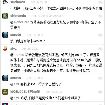
xuelu520
Apr 26, 2023
13
不划算，现在汇率不好，你过去来回算下来，不如拼多多的价格
chinemds
Apr 26, 2023 via Android
14
@
AloneHero
保修主要看港澳通行证记录和小票 /邮件。盒子不
需要啊
aero99
Apr 26, 2023
15
澳门版是否单卡+esim ？
ajyz
Apr 26, 2023
16
@
aero99
最新款港澳版同大陆版，都不支持 esim 了，都是双
实体卡槽（刚发布时看到这个消息让我对国内 esim 的推进感到
很悲观）。另外三地的网络支持也是一样的，想要不一样或者说
更完整，那得选日版（美版也不一样，但那是两种概念）
aero99
Apr 26, 2023
17
@
ajyz
那将来 ip15 得弄个日版的了
i0QSJ901LBPIncf5
Apr 26, 2023
18
@
ajyz
呜呼, 日版不是更难购入? 门槛越来越高了