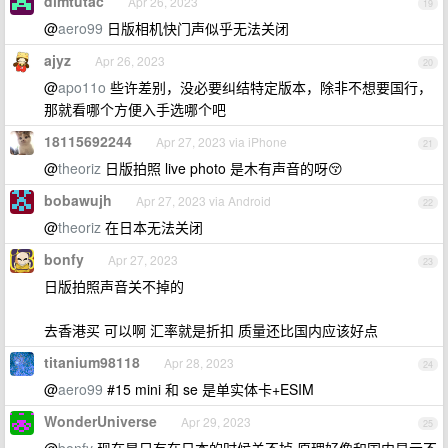
dimtutac
Apr 26, 2023
19
@
aero99
日版相机快门声似乎无法关闭
ajyz
Apr 26, 2023
20
@
apo11o
些许差别，没必要纠结特定版本，除非不想要国行，
那就看哪个方便入手选哪个吧
18115692244
Apr 27, 2023 via iPhone
21
@
theoriz
日版拍照 live photo 是木有声音的呀😚
bobawujh
Apr 27, 2023 via Android
22
@
theoriz
在日本无法关闭
bonfy
Apr 27, 2023
23
日版拍照声音关不掉的
去香港买 可以啊 汇率就是折扣 质量还比国内应该好点
titanium98118
Apr 28, 2023
24
@
aero99
#15 mini 和 se 是单实体卡+ESIM
WonderUniverse
Apr 29, 2023
25