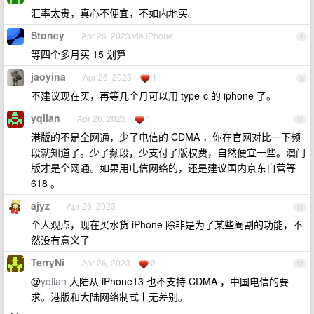
汇率太贵，真心不便宜，不如内地买。
Stoney
Apr 26, 2023 via iPhone
8
等四个多月买 15 划算
jaoyina
Apr 26, 2023
1
9
不建议现在买，再等几个月可以用 type-c 的 iphone 了。
yqlian
Apr 26, 2023
1
10
港版的不是全网通，少了电信的 CDMA ，你在官网对比一下频
段就知道了。少了频段，少支付了版权费，自然便宜一些。澳门
版才是全网通。如果用电信网络的，还是建议国内京东自营等
618 。
ajyz
Apr 26, 2023
11
个人观点，现在买水货 iPhone 除非是为了某些阉割的功能，不
然没有意义了
TerryNi
Apr 26, 2023
2
12
@
yqlian
大陆从 iPhone13 也不支持 CDMA ，中国电信的要
求。港版和大陆网络制式上无差别。