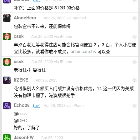
补充：上面的价格是 512G 的价格
AloneHero
Apr 26, 2023 via Android
2
包装盒带不过来，还能保修吗
cssk
Apr 26, 2023 via iPhone
3
丰泽百老汇等老得住店可能会比官网便宜 2 ，3 百，个人小店便
宜比较多，就看你敢不敢买，
price.com.hk
可以查
cssk
Apr 26, 2023 via iPhone
4
老得住-》靠得住
ifZEKE
Apr 26, 2023
5
花钱借别人名额买入门版并没有价格优势，14 这一代因为美版
没有物理卡槽了，港澳版很抢手
Echo28
Apr 26, 2023 via iPhone
OP
6
@
cssk
@
DFC
好的，了解了
JasonFW
Apr 26, 2023
7