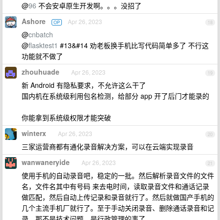
@
96
不会安卓原生开发啊。。。没招了
Ashore
Apr 26, 2023
OP
18
@
cnbatch
@
flasktest1
#13&#14 劝老板换手机比写代码简单多了 不行这
功能就不做了
zhouhuade
Apr 26, 2023
19
新 Android 有隐私要求，不允许这么干了
国内机在系统级利用包名检测，给部分 app 开了后门才能录的
你能拿到系统级权限才能突破
winterx
Apr 26, 2023
20
三家运营商都有通化录音解决方案，可以在云端实现录音
wanwaneryide
Apr 26, 2023
21
使用手机的自动录音吧，稳定的一批。然后解析录音文件的文件
名，文件名其中有号码 来去电时间，读取录音文件和通话记录
做匹配，然后自动上传记录和录音就行了。然后就做国产手机的
几个主流手机厂就行了。至于手动关闭录音、删除通话录音和记
录，那不是技术问题，是行政管理的事了