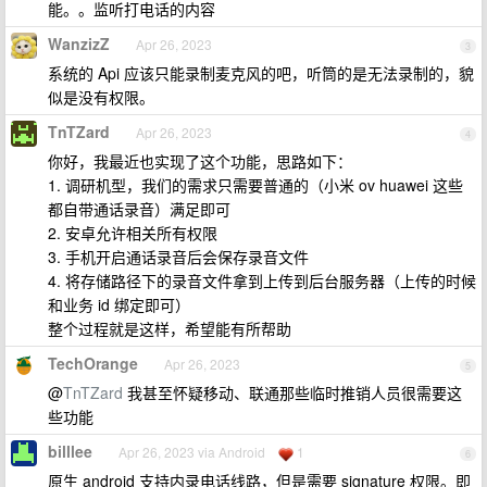
能。。监听打电话的内容
WanzizZ
Apr 26, 2023
3
系统的 Api 应该只能录制麦克风的吧，听筒的是无法录制的，貌
似是没有权限。
TnTZard
Apr 26, 2023
4
你好，我最近也实现了这个功能，思路如下：
1. 调研机型，我们的需求只需要普通的（小米 ov huawei 这些
都自带通话录音）满足即可
2. 安卓允许相关所有权限
3. 手机开启通话录音后会保存录音文件
4. 将存储路径下的录音文件拿到上传到后台服务器（上传的时候
和业务 id 绑定即可）
整个过程就是这样，希望能有所帮助
TechOrange
Apr 26, 2023
5
@
TnTZard
我甚至怀疑移动、联通那些临时推销人员很需要这
些功能
billlee
Apr 26, 2023 via Android
1
6
原生 android 支持内录电话线路，但是需要 signature 权限。即