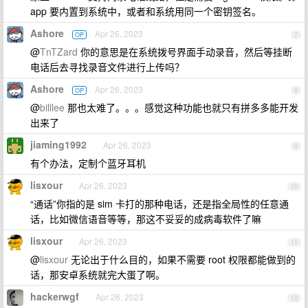
app 要内置到系统中，或者和系统用同一个密钥签名。
Ashore
Apr 26, 2023
OP
7
@
TnTZard
你的意思是在系统拨号界面手动录音，然后等挂断
电话后去寻找录音文件进行上传吗？
Ashore
Apr 26, 2023
OP
8
@
billlee
那也太难了。。。感觉这种功能也就只有拼多多能开发
出来了
jiaming1992
Apr 26, 2023
9
有个办法，定制个蓝牙耳机
lisxour
Apr 26, 2023
10
“通话”你指的是 sim 卡打的那种电话，还是指全局性的任意通
话，比如微信语音等等，那这不妥妥的成病毒软件了嘛
lisxour
Apr 26, 2023
11
@
lisxour
无论出于什么目的，如果不需要 root 权限都能做到的
话，那安卓系统就完大蛋了啊。
hackerwgf
Apr 26, 2023
12