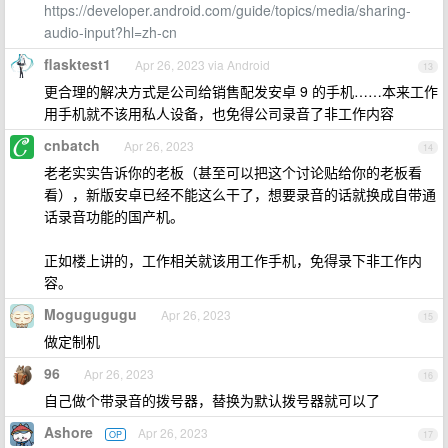
https://developer.android.com/guide/topics/media/sharing-
audio-input?hl=zh-cn
flasktest1
Apr 26, 2023 via Android
13
更合理的解决方式是公司给销售配发安卓 9 的手机……本来工作
用手机就不该用私人设备，也免得公司录音了非工作内容
cnbatch
Apr 26, 2023
14
老老实实告诉你的老板（甚至可以把这个讨论贴给你的老板看
看），新版安卓已经不能这么干了，想要录音的话就换成自带通
话录音功能的国产机。
正如楼上讲的，工作相关就该用工作手机，免得录下非工作内
容。
Mogugugugu
Apr 26, 2023
15
做定制机
96
Apr 26, 2023
16
自己做个带录音的拨号器，替换为默认拨号器就可以了
Ashore
Apr 26, 2023
OP
17