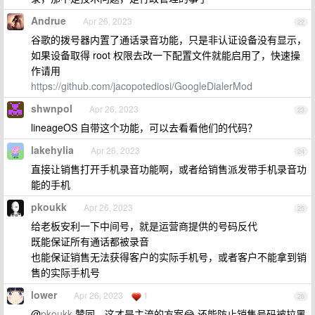
Andrue
Apr 26, 2023
22
谷歌的拨号器内置了通话录音功能，只是非认证设备没有显示，
如果设备取得 root 权限去改一下配置文件就能启用了，快速操
作请用
https://github.com/jacopotediosi/GoogleDialerMod
shwnpol
Apr 26, 2023
23
lineageOS 自带这个功能，可以去看看他们的代码？
lakehylia
Apr 26, 2023
24
直接让销售打开手机录音功能啊，或者给销售派发带手机录音功
能的手机
pkoukk
Apr 26, 2023
25
给老板安利一下中间号，就是运营商提供的号码反代
既能保证所有通话都被录音
也能保证销售无法获得客户的实际手机号，或者客户不能拿到销
售的实际手机号
lower
Apr 26, 2023
1
26
@
pkoukk
赞同，这才是主流的方案😂 还能防止销售号码被拉黑