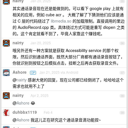
nairty
Jan 20, 2025
35
其实通话录音现在还是能做到的。可以看下 google play 上就有
相关的应用，例如 cube acr 。 大概了解了下猜测他们应该是通
过 C 层的代码绕过了
libmedia.so
的加载限制。直接调用的里边
的 AudioRecord.cpp 类。具体绕过方式可能是重写 dlopen 之类
的。这个肯定就看不到了，毕竟人家靠这个赚钱呢。
nairty
Jan 20, 2025
36
哦另外还有一种方案就是获取 Accessiblilty service 的那个权
限，然后识别通话界面，既然大部分厂商都有通话录音按钮了，
你就识别到按钮之后模拟点击，挂断之后再去获取录音文件。
Ashore
Jan 21, 2025 via Android
OP
37
@
nairty
感谢大佬的回复，现在公司都已经倒闭了，哈哈哈这个
需求也就用不上了
nairty
Apr 2, 2025
38
@
Ashore
😂
duhbbx1119
Feb 4
39
@
Ashore
我这儿正在研究这个通话录音滴功能捏~