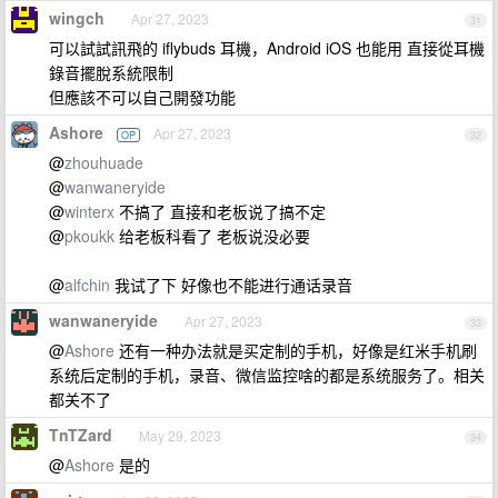
wingch
Apr 27, 2023
31
可以試試訊飛的 iflybuds 耳機，Android iOS 也能用 直接從耳機
錄音擺脫系統限制
但應該不可以自己開發功能
Ashore
Apr 27, 2023
OP
32
@
zhouhuade
@
wanwaneryide
@
winterx
不搞了 直接和老板说了搞不定
@
pkoukk
给老板科看了 老板说没必要
@
alfchin
我试了下 好像也不能进行通话录音
wanwaneryide
Apr 27, 2023
33
@
Ashore
还有一种办法就是买定制的手机，好像是红米手机刷
系统后定制的手机，录音、微信监控啥的都是系统服务了。相关
都关不了
TnTZard
May 29, 2023
34
@
Ashore
是的