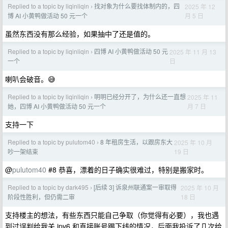
Replied to a topic by liqinliqin
找对象为什么要找体制内的，四
2025 年 12
›
月 5 日
博 AI 小黄鸭做活动 50 元一个
虽然东西没有那么经验，如果抽中了还是值的。
Replied to a topic by liqinliqin
四博 AI 小黄鸭做活动 50 元
2025 年 11 月 13
›
日
一个
喇叭会破音。😅
Replied to a topic by liqinliqin
明明已经分开了，为什么还一直想
2025 年 11
›
月 7 日
她，四博 AI 小黄鸭做活动 50 元一个
支持一下
Replied to a topic by pulutom40
8 年租房生活，以跟房东大
2025 年 10 月
›
19 日
吵一架结束
@
pulutom40
#8 恭喜，漂着的日子确实很难过，特别是搬家时。
Replied to a topic by dark495
[后续 3] 诉泉州联通案一审取得
2025 年 10 月
›
18 日
阶段性胜利，但仍需二审
支持楼主的想法，有些东西只能自己争取（你觉得有必要），我也遇
到过误判给我关 ipv6 和直接账号踢下线的情况，后面我投诉了几次给