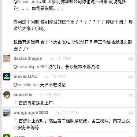
@
SinceJune
#30 人家问你哪些公司你也说不出来 就说挺多
的。。。 你倒是说啊。。。
你问这个问题 说明你没到这个圈子 ？？？？？？你哪个圈子 哪
讲给大家听听啊。
说话有逻辑嘛 看了下历史发帖 所以现在 5 年工作经验混进头部
圈子了？
declandragon
Apr 28, 2023
32
@
lastwhisper999
说的好，长沙根本不够资格
StevenQAQ
Apr 28, 2023
33
@
buchikoma
天津不敢说话
sumarker
Apr 28, 2023
34
IT 首选肯定是北上广...
wangpugod2003
Apr 28, 2023
35
IT 首选北上深吧，然后第二梯队是杭成，第三梯队：南京武汉
西安苏州等等