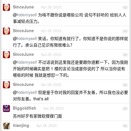
SinceJune
Apr 28, 2023
43
@
hidemyself
为啥不跟你说是哪些公司 说句不好听的 给别人人
事减轻点压力。
SinceJune
Apr 28, 2023
44
@
hidemyself
笑话，你知道有就行了，你知道不是你说的那样就
行了。承认自己见识有限很难么？
SinceJune
Apr 28, 2023
45
@
hidemyself
不过话说到这里我还是要跟你道歉一下，因为我刚
开始的时候确实是把 1 楼的言论当成是你说的了 所以当你说有
哪些的时候 我就是想怼一下的。
SinceJune
Apr 28, 2023
46
@
hidemyself
但是鉴于你对我的回复并不友善，所以我也没必要
对你友善。that's all
Biggoldfish
Apr 28, 2023
47
苏州好歹有家微软撑撑门面
itianjing
Apr 28, 2023
48