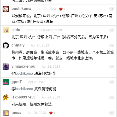
可上海，现在通勤很方便
buchikoma
Apr 27, 2023
1
14
以规模来说，北京>深圳>杭州>成都>广州>武汉>西安>苏州>南
京>重庆>厦门=天津>珠海
leido
Apr 27, 2023 via Android
15
北京 深圳 杭州 成都 上海 广州 (排名不分先后，因为差不多)
chinaiy
Apr 27, 2023
16
杭州卷，房价高，生活成本高，既不是一线城市，也不像二线城
市，如果想趁年轻卷一卷，就去一线城市北京上海。
yimiaoxiehou
Apr 28, 2023
17
@
buchikoma
珠海何德何能
gpreT
Apr 28, 2023
18
@
buchikoma
武汉何德何能
lsk569937453
Apr 28, 2023
19
别来杭州，杭州双休犯法。
tnesa
Apr 28, 2023
1
20