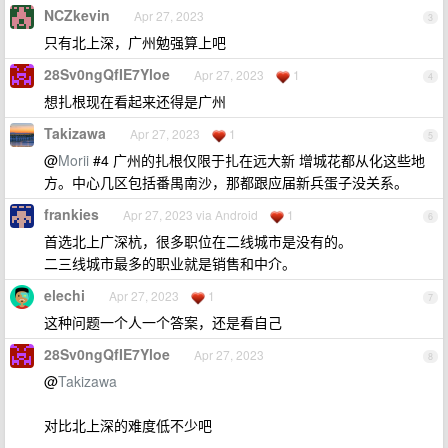
NCZkevin
Apr 27, 2023
3
只有北上深，广州勉强算上吧
28Sv0ngQfIE7Yloe
Apr 27, 2023
1
4
想扎根现在看起来还得是广州
Takizawa
Apr 27, 2023
1
5
@
Morii
#4 广州的扎根仅限于扎在远大新 增城花都从化这些地
方。中心几区包括番禺南沙，那都跟应届新兵蛋子没关系。
frankies
Apr 27, 2023 via Android
1
6
首选北上广深杭，很多职位在二线城市是没有的。
二三线城市最多的职业就是销售和中介。
elechi
Apr 27, 2023
1
7
这种问题一个人一个答案，还是看自己
28Sv0ngQfIE7Yloe
Apr 27, 2023
8
@
Takizawa
对比北上深的难度低不少吧