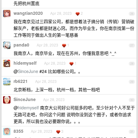
先把杭州置底
wangtian2020
Apr 28, 2023
2
26
我在南京见过三四家公司，都是想着法子搞分销（传销）营销破
解灰产，老板都是财迷心窍。而作为毕业生，你在南京找第一份
工作等同于做出人生的第一笔慈善
panda0
Apr 28, 2023
1
27
我南京人，南京毕业，现在在苏州，你懂我意思吧 ^_^
hidemyself
Apr 28, 2023
1
28
@
SinceJune
#24 比如哪些公司。。
rb6221
Apr 28, 2023
29
北京断档，上深一档，杭州一档，其他一档吧
SinceJune
Apr 28, 2023
30
@
hidemyself
南京大公司好公司挺多的吧，至少针对个人不至于
无路可走吧，你问这个问题 说明你没到这个圈子，或者你追求
更高，所以我也没必要跟你说。。。
8355
Apr 28, 2023
3
31