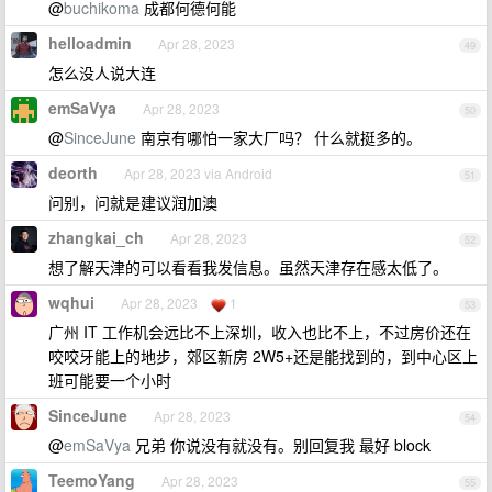
@
buchikoma
成都何德何能
helloadmin
Apr 28, 2023
49
怎么没人说大连
emSaVya
Apr 28, 2023
50
@
SinceJune
南京有哪怕一家大厂吗？ 什么就挺多的。
deorth
Apr 28, 2023 via Android
51
问别，问就是建议润加澳
zhangkai_ch
Apr 28, 2023
52
想了解天津的可以看看我发信息。虽然天津存在感太低了。
wqhui
Apr 28, 2023
1
53
广州 IT 工作机会远比不上深圳，收入也比不上，不过房价还在
咬咬牙能上的地步，郊区新房 2W5+还是能找到的，到中心区上
班可能要一个小时
SinceJune
Apr 28, 2023
54
@
emSaVya
兄弟 你说没有就没有。别回复我 最好 block
TeemoYang
Apr 28, 2023
55