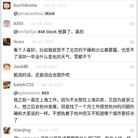
buchikoma
Apr 28, 2023
80
@
yimiaoxiehou
tiktok
8355
Apr 28, 2023
81
@
emSaVya
#48 block 他算了，真的
liuxu
Apr 28, 2023
82
看个人喜好，比如我就受不了北京的干燥和沙尘暴雾霾，也受不
了深圳一年没什么变化的天气，雪都不下
JackMi
Apr 28, 2023
83
能润的话，还是润出去国外吧
baishi732
Apr 29, 2023
84
@
ephemeron
#69
我之前一直在上海工作，因为不太想在上海买房，又因为是浙江
人，想之后去杭州发展，但是找了一个月工作感觉杭州的问题的
确和大家说的一样。不想执着于杭州但又不知道哪个城市更好点
了
itianjing
May 4, 2023
85