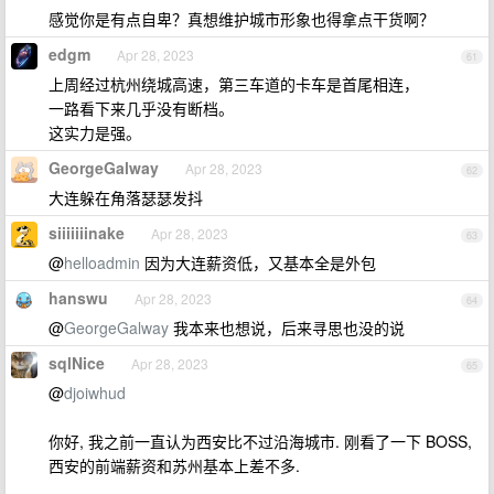
感觉你是有点自卑？真想维护城市形象也得拿点干货啊？
edgm
Apr 28, 2023
61
上周经过杭州绕城高速，第三车道的卡车是首尾相连，
一路看下来几乎没有断档。
这实力是强。
GeorgeGalway
Apr 28, 2023
62
大连躲在角落瑟瑟发抖
siiiiiiinake
Apr 28, 2023
63
@
helloadmin
因为大连薪资低，又基本全是外包
hanswu
Apr 28, 2023
64
@
GeorgeGalway
我本来也想说，后来寻思也没的说
sqlNice
Apr 28, 2023
65
@
djoiwhud
你好, 我之前一直认为西安比不过沿海城市. 刚看了一下 BOSS,
西安的前端薪资和苏州基本上差不多.