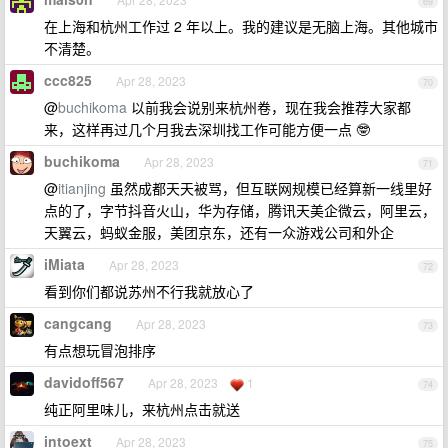
69
在上海和杭州工作过 2 年以上。我的建议是无脑上海。其他城市
不清楚。
ccc825
Apr 28, 2023
70
@
buchikoma
以前我会说别来杭州卷，现在我会推荐大家都
来，这样再过几个月我去深圳找工作可能方便一点 🤓
buchikoma
Apr 28, 2023
71
@
itianjing
虽然成都天天被骂，但互联网规模已经算新一线里好
点的了，字节抖音火山，华为存储，腾讯天美企微云，阿里云，
天翼云，蚂蚁金服，美团京东，还有一众游戏公司和外企
iMiata
Apr 28, 2023
72
看到你们都说苏州不行我就放心了
cangcang
Apr 28, 2023
73
有点想玩冒泡排序
davidoff567
Apr 28, 2023
1
74
纯正阿里味儿，来杭州点击就送
intoext
Apr 28, 2023
75