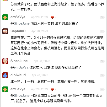
苏州就算了吧，面试强度和上海比起来，差了很多。然后也不养
老，一样的卷。
emSaVya
Apr 28, 2023
2
56
@
SinceJune
南京人有一套的 滚刀肉滚起来了
CaptainD
Apr 28, 2023
57
我现在在北京，3-4 月份的时候看过杭州，给我的感觉是杭州非
互联网行业的小公司很少，传统行业极少极少，比如法律行业，
这种在北京上海会有，但杭州没有，而且互联网行业杭州也是阿
里等几个头部
SinceJune
Apr 28, 2023
58
@
emSaVya
你这类人 回复你 我现在就已经输了
djoiwhud
Apr 28, 2023
59
北一档，上一档，深杭广一档，苏州西安一档，其他随意。
emSaVya
Apr 28, 2023
2
60
@
SinceJune
回复说南京大公司多, 然后问你一个南京有什么大
厂, 就急了。 这是个啥心态确实没看出来。