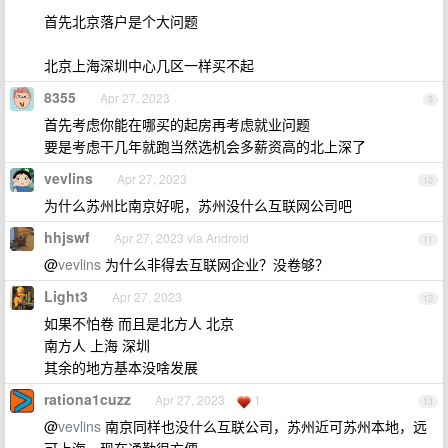
首先北京落户是个大问题
北京上海深圳中心几区一样买不起
8355
Apr 27, 2023
9
首先考虑你能在哪买的起房再考虑就业问题
要是考虑干几年就跑当然选机会多薪资高的北上深了
vevlins
Apr 27, 2023
10
为什么苏州比南京好呢，苏州没什么互联网公司吧
hhjswf
Apr 27, 2023 via Android
11
@
vevlins
为什么非得去互联网企业？没卷够？
Light3
Apr 27, 2023
12
如果不怕卷 而且是北方人 北京
南方人 上海 深圳
其余的地方基本没啥发展
rationa1cuzz
Apr 27, 2023
1
13
@
vevlins
南京同样也没什么互联公司，苏州近可苏州本地，远