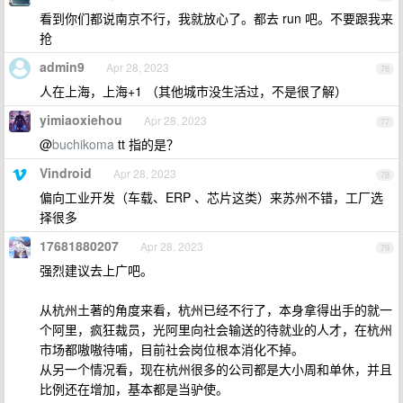
看到你们都说南京不行，我就放心了。都去 run 吧。不要跟我来
抢
admin9
Apr 28, 2023
76
人在上海，上海+1 （其他城市没生活过，不是很了解）
yimiaoxiehou
Apr 28, 2023
77
@
buchikoma
tt 指的是？
Vindroid
Apr 28, 2023
78
偏向工业开发（车载、ERP 、芯片这类）来苏州不错，工厂选
择很多
17681880207
Apr 28, 2023
79
强烈建议去上广吧。
从杭州土著的角度来看，杭州已经不行了，本身拿得出手的就一
个阿里，疯狂裁员，光阿里向社会输送的待就业的人才，在杭州
市场都嗷嗷待哺，目前社会岗位根本消化不掉。
从另一个情况看，现在杭州很多的公司都是大小周和单休，并且
比例还在增加，基本都是当驴使。