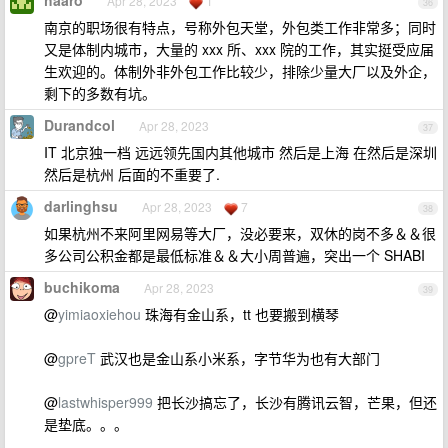
haaro
Apr 28, 2023
1
36
南京的职场很有特点，号称外包天堂，外包类工作非常多；同时
又是体制内城市，大量的 xxx 所、xxx 院的工作，其实挺受应届
生欢迎的。体制外非外包工作比较少，排除少量大厂以及外企，
剩下的多数有坑。
Durandcol
Apr 28, 2023
37
IT 北京独一档 远远领先国内其他城市 然后是上海 在然后是深圳
然后是杭州 后面的不重要了.
darlinghsu
Apr 28, 2023
7
38
如果杭州不来阿里网易等大厂，没必要来，双休的岗不多＆＆很
多公司公积金都是最低标准＆＆大小周普遍，突出一个 SHABI
buchikoma
Apr 28, 2023
39
@
yimiaoxiehou
珠海有金山系，tt 也要搬到横琴
@
gpreT
武汉也是金山系小米系，字节华为也有大部门
@
lastwhisper999
把长沙搞忘了，长沙有腾讯云智，芒果，但还
是垫底。。。