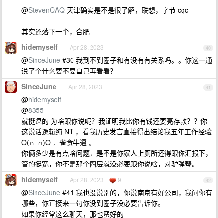
@
StevenQAQ
天津确实是不是很了解，联想，字节 cqc
其实还落下一个，合肥
hidemyself
Apr 28, 2023
40
@
SinceJune
#30 我到不到圈子和有没有有关系吗。。你这一通
说了个什么要不要自己再看看？
SinceJune
Apr 28, 2023
41
@
hidemyself
@
8355
就挺逗的 为啥跟你说呢？我证明我比你有钱还要亮存款？？你
这说话逻辑纯 NT ，看我历史发言直接得出结论我五年工作经验
O(∩_∩)O ，雀食牛逼 。
你俩多少是有点啥问题，是不是你家人上厕所还得跟你汇报下，
管的挺宽，你不是那个圈层就没必要跟你说啥，对驴弹琴。
hidemyself
Apr 28, 2023
9
42
@
SinceJune
#41 我也没说别的，你说南京有好公司，我问你有
哪些，你直接来一句你没到圈子没必要告诉你。
如果你经常这么聊天，那也蛮好的