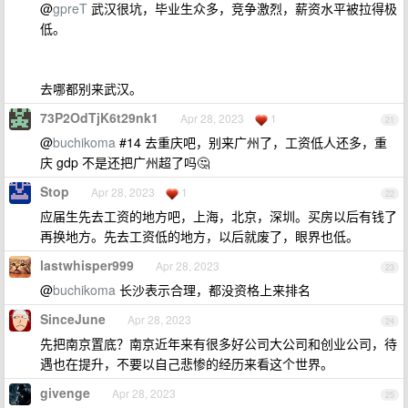
@
gpreT
武汉很坑，毕业生众多，竞争激烈，薪资水平被拉得极
低。
去哪都别来武汉。
73P2OdTjK6t29nk1
Apr 28, 2023
1
21
@
buchikoma
#14 去重庆吧，别来广州了，工资低人还多，重
庆 gdp 不是还把广州超了吗🤔
Stop
Apr 28, 2023
1
22
应届生先去工资的地方吧，上海，北京，深圳。买房以后有钱了
再换地方。先去工资低的地方，以后就废了，眼界也低。
lastwhisper999
Apr 28, 2023
23
@
buchikoma
长沙表示合理，都没资格上来排名
SinceJune
Apr 28, 2023
24
先把南京置底？南京近年来有很多好公司大公司和创业公司，待
遇也在提升，不要以自己悲惨的经历来看这个世界。
givenge
Apr 28, 2023
25