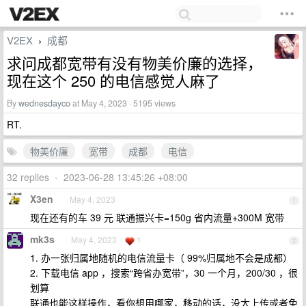
V2EX
成都
›
求问成都宽带有没有物美价廉的选择，
现在这个 250 的电信感觉人麻了
By
wednesdayco
at May 4, 2023 · 5195 views
RT.
物美价廉
宽带
成都
电信
32 replies
•
2023-06-28 13:45:26 +08:00
X3en
May 4, 2023
1
现在还有的车 39 元 联通振兴卡=150g 省内流量+300M 宽带
mk3s
May 4, 2023
1
2
1. 办一张归属地随机的电信流量卡（ 99%归属地不会是成都）
2. 下载电信 app ，搜索“跨省办宽带”，30 一个月，200/30 ，很
划算
联通也能这样操作，看你想用哪家，移动的话，没大上传或者免