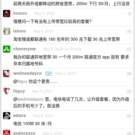
前两天刚开成都移动的跨省宽带，200m 下行 30/月，上行没测
hronro
May 4, 2023
9
借楼问一下有没有上传带宽比较高的套餐?
lshero
May 4, 2023
10
淘宝搜成都联通有 180 包年的 300 兆下载 30 兆上传宽带
cheneryme
May 5, 2023 via iPhone
11
我办的联通异地宽带 30 一个月 200m 联通官方 app 就有 要求
非本归属地号码
wednesdayco
May 5, 2023
OP
12
@
litguy
你这个更贵……
litguy
May 5, 2023
13
@
wednesdayco
恩，电信电话了几次，让升级套餐，因为升级
后的手机号少了，就没换
adans
May 6, 2023
14
电信 100M 30 块 /月
zealotxxxx
May 6, 2023
15