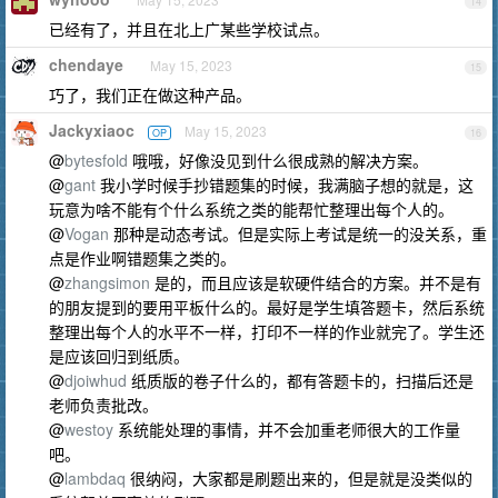
14
已经有了，并且在北上广某些学校试点。
chendaye
May 15, 2023
15
巧了，我们正在做这种产品。
Jackyxiaoc
May 15, 2023
OP
16
@
bytesfold
哦哦，好像没见到什么很成熟的解决方案。
@
gant
我小学时候手抄错题集的时候，我满脑子想的就是，这
玩意为啥不能有个什么系统之类的能帮忙整理出每个人的。
@
Vogan
那种是动态考试。但是实际上考试是统一的没关系，重
点是作业啊错题集之类的。
@
zhangsimon
是的，而且应该是软硬件结合的方案。并不是有
的朋友提到的要用平板什么的。最好是学生填答题卡，然后系统
整理出每个人的水平不一样，打印不一样的作业就完了。学生还
是应该回归到纸质。
@
djoiwhud
纸质版的卷子什么的，都有答题卡的，扫描后还是
老师负责批改。
@
westoy
系统能处理的事情，并不会加重老师很大的工作量
吧。
@
lambdaq
很纳闷，大家都是刷题出来的，但是就是没类似的