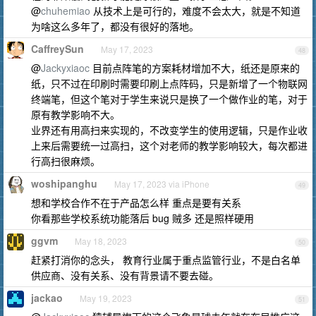
@
chuhemiao
从技术上是可行的，难度不会太大，就是不知道
为啥这么多年了，都没有很好的落地。
CaffreySun
May 17, 2023
48
@
Jackyxiaoc
目前点阵笔的方案耗材增加不大，纸还是原来的
纸，只不过在印刷时需要印刷上点阵码，只是新增了一个物联网
终端笔，但这个笔对于学生来说只是换了一个做作业的笔，对于
原有教学影响不大。
业界还有用高扫来实现的，不改变学生的使用逻辑，只是作业收
上来后需要统一过高扫，这个对老师的教学影响较大，每次都进
行高扫很麻烦。
woshipanghu
May 17, 2023 via iPhone
49
想和学校合作不在于产品怎么样 重点是要有关系
你看那些学校系统功能落后 bug 贼多 还是照样硬用
ggvm
May 18, 2023
50
赶紧打消你的念头， 教育行业属于重点监管行业，不是白名单
供应商、没有关系、没有背景请不要去碰。
jackao
May 19, 2023
51