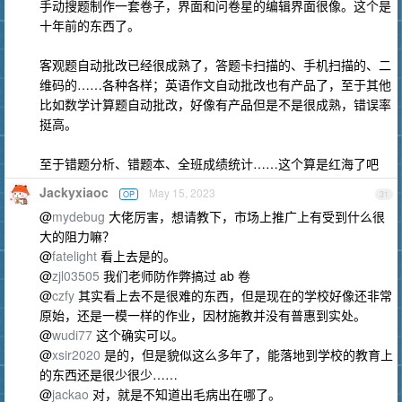
手动搜题制作一套卷子，界面和问卷星的编辑界面很像。这个是
十年前的东西了。
客观题自动批改已经很成熟了，答题卡扫描的、手机扫描的、二
维码的……各种各样；英语作文自动批改也有产品了，至于其他
比如数学计算题自动批改，好像有产品但是不是很成熟，错误率
挺高。
至于错题分析、错题本、全班成绩统计……这个算是红海了吧
Jackyxiaoc
May 15, 2023
OP
31
@
mydebug
大佬厉害，想请教下，市场上推广上有受到什么很
大的阻力嘛？
@
fatelight
看上去是的。
@
zjl03505
我们老师防作弊搞过 ab 卷
@
czfy
其实看上去不是很难的东西，但是现在的学校好像还非常
原始，还是一模一样的作业，因材施教并没有普惠到实处。
@
wudi77
这个确实可以。
@
xsir2020
是的，但是貌似这么多年了，能落地到学校的教育上
的东西还是很少很少……
@
jackao
对，就是不知道出毛病出在哪了。