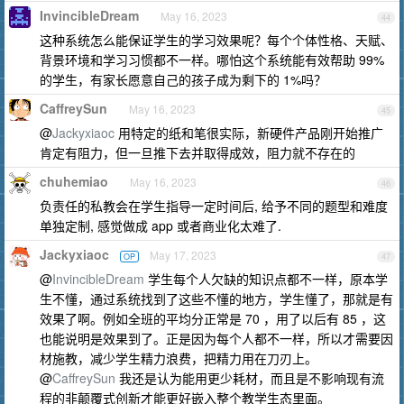
InvincibleDream
May 16, 2023
44
这种系统怎么能保证学生的学习效果呢？每个个体性格、天赋、
背景环境和学习习惯都不一样。哪怕这个系统能有效帮助 99%
的学生，有家长愿意自己的孩子成为剩下的 1%吗？
CaffreySun
May 16, 2023
45
@
Jackyxiaoc
用特定的纸和笔很实际，新硬件产品刚开始推广
肯定有阻力，但一旦推下去并取得成效，阻力就不存在的
chuhemiao
May 16, 2023
46
负责任的私教会在学生指导一定时间后, 给予不同的题型和难度
单独定制, 感觉做成 app 或者商业化太难了.
Jackyxiaoc
May 17, 2023
OP
47
@
InvincibleDream
学生每个人欠缺的知识点都不一样，原本学
生不懂，通过系统找到了这些不懂的地方，学生懂了，那就是有
效果了啊。例如全班的平均分正常是 70 ，用了以后有 85 ，这
也能说明是效果到了。正是因为每个人都不一样，所以才需要因
材施教，减少学生精力浪费，把精力用在刀刃上。
@
CaffreySun
我还是认为能用更少耗材，而且是不影响现有流
程的非颠覆式创新才能更好嵌入整个教学生态里面。