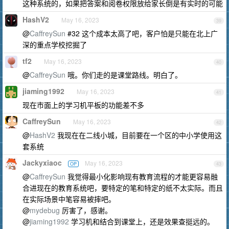
这种系统的，如果把答案和阅卷权限放给家长倒是有实时的可能
HashV2
May 16, 2023
39
@
CaffreySun
#32 这个成本太高了吧，客户怕是只能在北上广
深的重点学校挖掘了
tf2
May 16, 2023
40
@
CaffreySun
哦。你们走的是课堂路线。明白了。
jiaming1992
May 16, 2023
41
现在市面上的学习机平板的功能差不多
CaffreySun
May 16, 2023
42
@
HashV2
我现在在二线小城，目前要在一个区的中小学使用这
套系统
Jackyxiaoc
May 16, 2023
OP
43
@
CaffreySun
我觉得最小化影响现有教育流程的才能更容易融
合进现在的教育系统吧，要特定的笔和特定的纸不太实际。而且
在实际场景中笔容易被摔吧。
@
mydebug
厉害了，感谢。
@
jiaming1992
学习机和结合到课堂上，还是效果查挺远的。