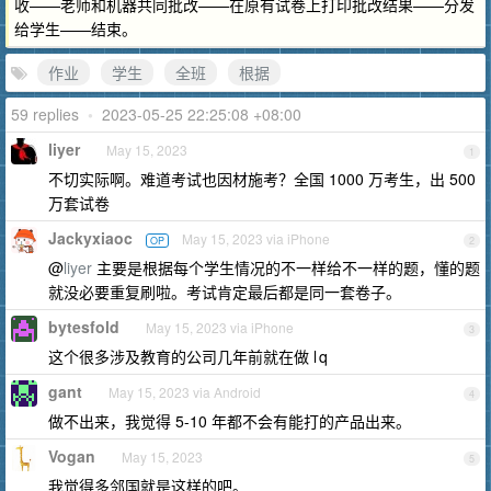
收——老师和机器共同批改——在原有试卷上打印批改结果——分发
给学生——结束。
作业
学生
全班
根据
59 replies
•
2023-05-25 22:25:08 +08:00
liyer
May 15, 2023
1
不切实际啊。难道考试也因材施考？全国 1000 万考生，出 500
万套试卷
Jackyxiaoc
May 15, 2023 via iPhone
OP
2
@
liyer
主要是根据每个学生情况的不一样给不一样的题，懂的题
就没必要重复刷啦。考试肯定最后都是同一套卷子。
bytesfold
May 15, 2023 via iPhone
3
这个很多涉及教育的公司几年前就在做 l q
gant
May 15, 2023 via Android
4
做不出来，我觉得 5-10 年都不会有能打的产品出来。
Vogan
May 15, 2023
5
我觉得多邻国就是这样的吧。