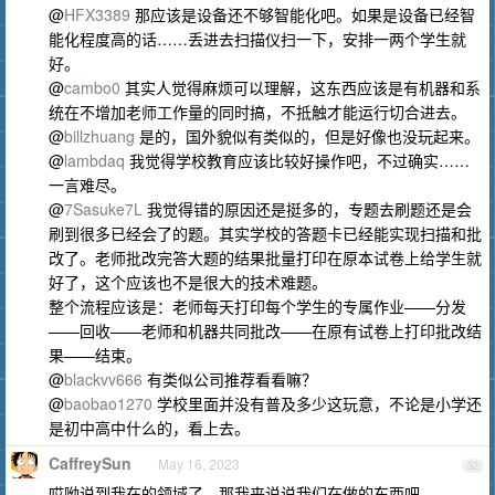
@
HFX3389
那应该是设备还不够智能化吧。如果是设备已经智
能化程度高的话……丢进去扫描仪扫一下，安排一两个学生就
好。
@
cambo0
其实人觉得麻烦可以理解，这东西应该是有机器和系
统在不增加老师工作量的同时搞，不抵触才能运行切合进去。
@
billzhuang
是的，国外貌似有类似的，但是好像也没玩起来。
@
lambdaq
我觉得学校教育应该比较好操作吧，不过确实……
一言难尽。
@
7Sasuke7L
我觉得错的原因还是挺多的，专题去刷题还是会
刷到很多已经会了的题。其实学校的答题卡已经能实现扫描和批
改了。老师批改完答大题的结果批量打印在原本试卷上给学生就
好了，这个应该也不是很大的技术难题。
整个流程应该是：老师每天打印每个学生的专属作业——分发
——回收——老师和机器共同批改——在原有试卷上打印批改结
果——结束。
@
blackvv666
有类似公司推荐看看嘛？
@
baobao1270
学校里面并没有普及多少这玩意，不论是小学还
是初中高中什么的，看上去。
CaffreySun
May 16, 2023
32
哎呦说到我在的领域了，那我来说说我们在做的东西吧。