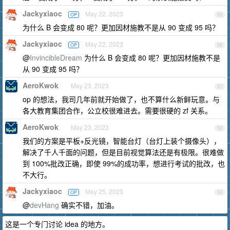
Jackyxiaoc
May 22, 2023
OP
55
为什么 B 会变成 80 呢？更加因材施教不是从 90 变成 95 吗？
Jackyxiaoc
May 22, 2023
OP
56
@
InvincibleDream
为什么 B 会变成 80 呢？更加因材施教不是
从 90 变成 95 吗？
AeroKwok
May 23, 2023
57
op 的想法，我司几年前就开始做了，也不算什么新鲜玩意。与
各大教育集团合作，公立校很难进去。需要很硬的 zf 关系。
AeroKwok
May 23, 2023
58
我们的方案是平板+反光镜，智能台灯（台灯上装个摄像头），
解决了千人千面的问题，但是目前视觉算法还是有极限。很难做
到 100%批改正确，即使 99%的成功率，想进行考试的批改，也
不大行。
Jackyxiaoc
May 25, 2023
OP
59
@
devHang
确实不错，加油。
这是一个专门讨论 idea 的地方。