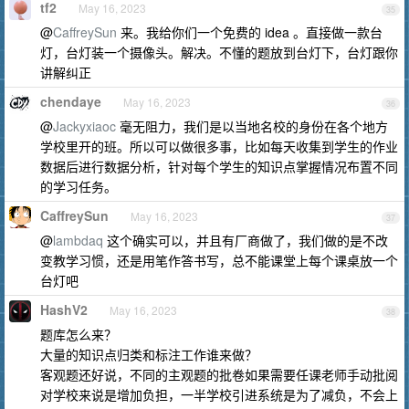
tf2
May 16, 2023
35
@
CaffreySun
来。我给你们一个免费的 idea 。直接做一款台
灯，台灯装一个摄像头。解决。不懂的题放到台灯下，台灯跟你
讲解纠正
chendaye
May 16, 2023
36
@
Jackyxiaoc
毫无阻力，我们是以当地名校的身份在各个地方
学校里开的班。所以可以做很多事，比如每天收集到学生的作业
数据后进行数据分析，针对每个学生的知识点掌握情况布置不同
的学习任务。
CaffreySun
May 16, 2023
37
@
lambdaq
这个确实可以，并且有厂商做了，我们做的是不改
变教学习惯，还是用笔作答书写，总不能课堂上每个课桌放一个
台灯吧
HashV2
May 16, 2023
38
题库怎么来？
大量的知识点归类和标注工作谁来做？
客观题还好说，不同的主观题的批卷如果需要任课老师手动批阅
对学校来说是增加负担，一半学校引进系统是为了减负，不会上