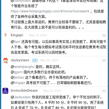
@
Jackyxiaoc
猿辅导旗下的这个飞象星球去年就在布局推广这
个智能作业系统了
https://www.feixiangxingqiu.com/#/home/homework
，包括提
供了各种作业采集方案。
不过就像上面大哥说的，教育行业轻易不要碰了，尤其是基础教
育行业，总大政策上就不是可以轻易盈利的。。。
kingapi
May 19, 2023
52
@
liyer
还真有可能，以后如果高考实现上机答题了，真有可能千
人千卷，每个考生每次模拟考试情况和平时信息都在教育考试院
信息库里面，考试系统可以因材施考。
Jackyxiaoc
May 20, 2023
OP
53
@
woshipanghu
是的，确实这样。
@
ggvm
国内大多数行业亦是如此吧。
@
jackao
这个看着还行。终于有落地的产品看到了。
@
kingapi
高考就不可能了……日常辅助刷题看着还行。
InvincibleDream
May 22, 2023
54
@
Jackyxiaoc
你说的就是工程师思维了。举个不恰当的例子，
如果班里只有两个人，A 平时 50 分，B 平时 90 分。用了系统
后 A 变成了 70 分，B 变成了 80 分。B 的家长能接受吗？