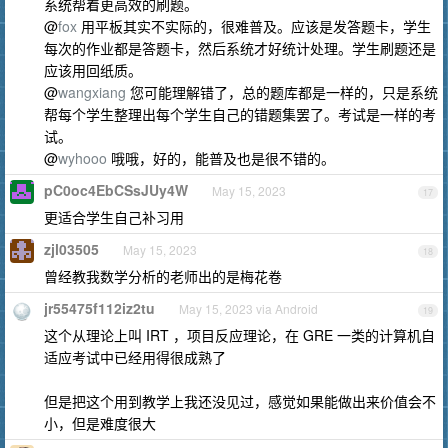
系统帮着更高效的刷题。
@
fox
用平板其实不实际的，很难普及。应该是发答题卡，学生
每次的作业都是答题卡，然后系统才好统计处理。学生刷题还是
应该用回纸质。
@
wangxiang
您可能理解错了，总的题库都是一样的，只是系统
帮每个学生整理出每个学生自己的错题集罢了。考试是一样的考
试。
@
wyhooo
哦哦，好的，能普及也是很不错的。
pC0oc4EbCSsJUy4W
May 15, 2023
17
更适合学生自己补习用
zjl03505
May 15, 2023
18
曾经教我数学分析的老师出的是梅花卷
jr55475f112iz2tu
May 15, 2023 via Android
19
这个从理论上叫 IRT ，项目反应理论，在 GRE 一类的计算机自
适应考试中已经用得很成熟了
但是把这个用到教学上我还没见过，感觉如果能做出来价值会不
小，但是难度很大