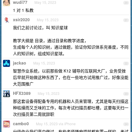
wudi77
May 15, 2023
20
1 对 1 私教
xsir2020
May 15, 2023
21
我们之前讨论过，叫 知识星球
教学大纲是 目录，通过目录和教学进度，
生成每个人的知识树，通过做题，验证你知识体系完善度，不同
人的知识树，组成知识星球。
jackao
May 15, 2023
22
智慧作业系统，以前那些做 K12 辅导的互联网大厂，业务受挫
后早就开始做这种东西了，也在一些地方试用推广过，好像没能
大范围推广
HFX3389
May 15, 2023
23
那这套设备得配备专用的机器和人员来管理，尤其是每天扫描这
种枯燥而又乏味的工作，每次考试扫描员都吐槽，这要每天扫一
次扫描员第二周就辞职
cambo0
May 15, 2023 via iPhone
24
分级作业我们高中做过，有些老师嫌麻烦就都布置一样的，考试