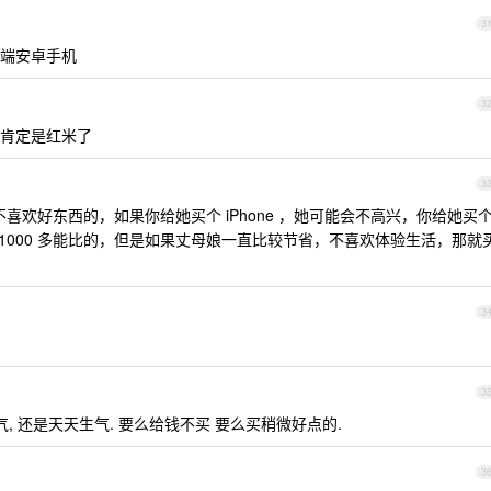
3
端安卓手机
3
，肯定是红米了
3
喜欢好东西的，如果你给她买个 iPhone ，她可能会不高兴，你给她买
是 1000 多能比的，但是如果丈母娘一直比较节省，不喜欢体验生活，那就
3
3
, 还是天天生气. 要么给钱不买 要么买稍微好点的.
3