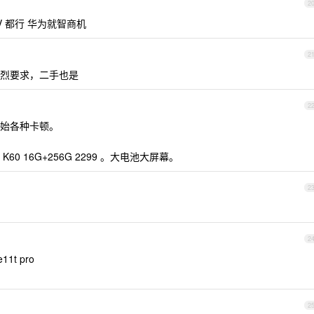
2
V 都行 华为就智商机
2
烈要求，二手也是
2
始各种卡顿。
 16G+256G 2299 。大电池大屏幕。
2
2
1t pro
2