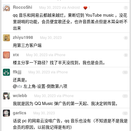
RoccoShi
May 30, 2023 via Android
1
7
qq 音乐和网易云都越来越烂，果断切到 YouTube music ，没花
里胡哨的功能，会员便宜歌还全，也许音质差点但是木耳朵听不
出来
zhiyu1998
May 30, 2023
8
用第三方客户端
xtx
May 30, 2023 via iPhone
9
楼主分享一下路径？找了半天没找到，我也是会员。
ffkjjj
May 30, 2023 via iPhone
10
还真是。
@
xtx
左上角-设置-倒数第八项
wclebb
May 30, 2023 via iPhone
11
我就是因为 QQ Music 弹广告的第一天起、我决定转阵营。
garlics
May 30, 2023
12
话说 pc 的网易云没啥广告，qq 音乐也没有（不知道是不是我是
会员的原因，以前我记得是有的）