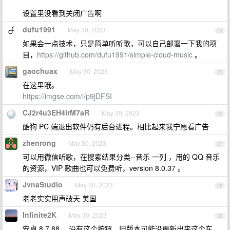
设置里没看到关闭广告啊
dufu1991
May 30, 2023
24
如果会一点技术，只是简单听听歌，可以自己部署一下我的项
目，
https://github.com/dufu1991/simple-cloud-music
。
gaochuax
May 30, 2023
25
在这里哦。
https://imgse.com/i/p9jDFSI
CJ2r4u3EH4lrM7aR
May 30, 2023
26
酷狗 PC 端退出软件仍有后台进程。相比起来我宁愿看广告
zhenrong
May 30, 2023
27
可以用微信听歌，在搜索结果分类--音乐 一列 ，用的 QQ 音乐
的资源，VIP 歌曲也可以免费听，version 8.0.37 。
JvnaStudio
May 30, 2023
28
老老实实用声破天 美国
Infinite2K
May 30, 2023
29
安卓 8.7.88 ，没有这个按钮，旧版本可能没更新出来这个东