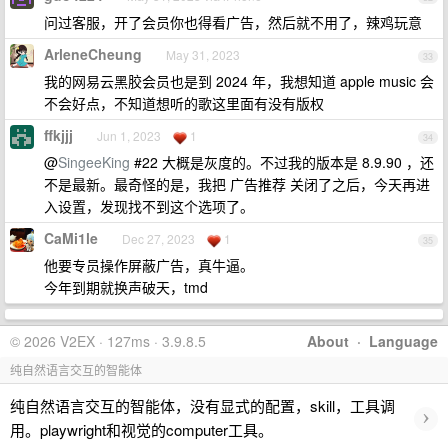
问过客服，开了会员你也得看广告，然后就不用了，辣鸡玩意
ArleneCheung
May 31, 2023
33
我的网易云黑胶会员也是到 2024 年，我想知道 apple music 会
不会好点，不知道想听的歌这里面有没有版权
ffkjjj
Jun 1, 2023
1
34
@
SingeeKing
#22 大概是灰度的。不过我的版本是 8.9.90 ，还
不是最新。最奇怪的是，我把 广告推荐 关闭了之后，今天再进
入设置，发现找不到这个选项了。
CaMi1le
Dec 27, 2023
1
35
他要专员操作屏蔽广告，真牛逼。
今年到期就换声破天，tmd
© 2026 V2EX · 127ms · 3.9.8.5
About
·
Language
纯自然语言交互的智能体
纯自然语言交互的智能体，没有显式的配置，skill，工具调
›
用。playwright和视觉的computer工具。