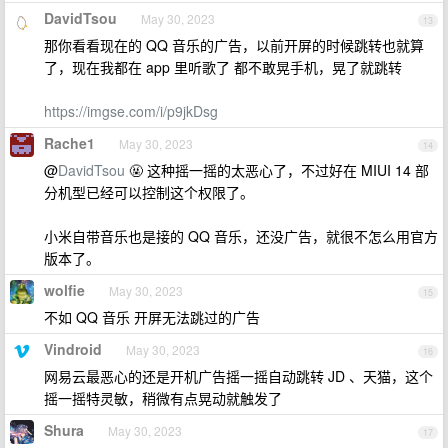
DavidTsou
May 30, 2023
13
那你看看现在的 QQ 音乐的广告，以前开屏的时候跳转也就算
了，现在我都在 app 里听歌了 都不敢晃手机，晃了就跳转
https://imgse.com/i/p9jkDsg
Rache1
May 30, 2023
14
@
DavidTsou
🤬 这种摇一摇的太恶心了，不过好在 MIUI 14 部
分机型已经可以控制这个权限了。
小米自带音乐也是接的 QQ 音乐，还没广告，就很不怎么用官方
版本了。
wolfie
May 30, 2023
15
不如 QQ 音乐 开屏无法跳过的广告
Vindroid
May 30, 2023
16
网易云最恶心的还是开机广告摇一摇自动跳转 JD 、天猫，这个
摇一摇特灵敏，稍微有点晃动就触发了
Shura
May 30, 2023
17