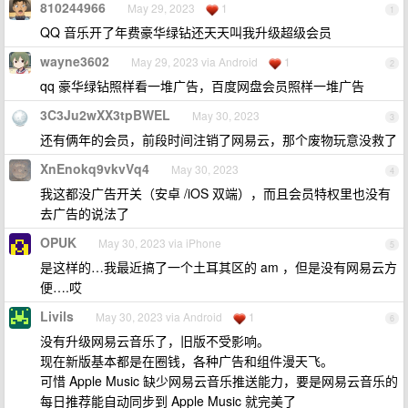
810244966
May 29, 2023
1
1
QQ 音乐开了年费豪华绿钻还天天叫我升级超级会员
wayne3602
May 29, 2023 via Android
1
2
qq 豪华绿钻照样看一堆广告，百度网盘会员照样一堆广告
3C3Ju2wXX3tpBWEL
May 30, 2023
3
还有俩年的会员，前段时间注销了网易云，那个废物玩意没救了
XnEnokq9vkvVq4
May 30, 2023
4
我这都没广告开关（安卓 /iOS 双端），而且会员特权里也没有
去广告的说法了
OPUK
May 30, 2023 via iPhone
5
是这样的…我最近搞了一个土耳其区的 am ，但是没有网易云方
便….哎
Livils
May 30, 2023 via Android
1
6
没有升级网易云音乐了，旧版不受影响。
现在新版基本都是在圈钱，各种广告和组件漫天飞。
可惜 Apple Music 缺少网易云音乐推送能力，要是网易云音乐的
每日推荐能自动同步到 Apple Music 就完美了