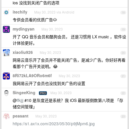
ios 没找到关闭广告的选项
itechify
May 30, 2023 via Android
18
专供会员看的优质广告🐶
mydingyan
May 30, 2023
19
开了 QQ 音乐会员和酷狗会员， 还是习惯用 LX music ，软件设
计体验更好。
xiaoliu926
May 30, 2023
20
网易云音乐开了会员并不能关闭广告，是减少广告。你好好再看
看那个广告开关说明。😂
8Ri72kLA9ORo6m6f
May 30, 2023
21
我网易云开了会员也没找到关广告的设置
SingeeKing
May 30, 2023
PRO
22
@
ffkjjj
#10 是灰度还是系统？我 iOS 最新版倒数第八项是 「存
储空间管理」
peasant
May 30, 2023
23
https://s1.ax1x.com/2023/05/30/p9jMpm6.jpg