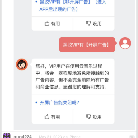
guo4224
May 31, 2023 via iPhone
32