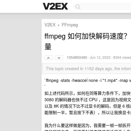
V2EX
FFmpeg
›
ffmpeg 如何加快解码速
量
1054850490
·
Jun 12, 2023
· 8394 view
This topic created in 1152 days ago, the inf
`ffmpeg -stats -hwaccel none -i "1.mp4" -map v 
`
如上述代码所示，如何在同等算力条件下，加快“
3080 的解码器也快不过 CPU ，这是因为视
以及 8K 的情况下比不过显卡的解码，但是 6 核的
能限制一半，暂且按下不表），所以让我换显卡解码
我为什么要这样做是因为，我需要一帧一帧拆开