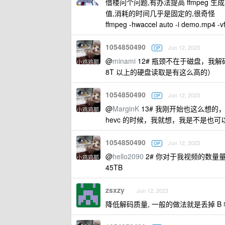
借楼问个问题,有办法提高 ffmpeg 生成 
值,消耗的时间几乎是固定的,很奇怪
ffmpeg -hwaccel auto -i demo.mp4 -v
1054850490
Jun 12, 2023
OP
@
minami
12# 瓶颈不在于磁盘，我解
8T 以上的硬盘读取是有这么高的）
1054850490
Jun 12, 2023
OP
@
MarginK
13# 我刚开始也这么想
hevc 的时候，我就想，我是不是也
1054850490
Jun 12, 2023
OP
@
hello2090
2# 你对于我视频的数量
45TB
zsxzy
Jun 12, 2023
降低解码质量, 一般的做法就是丢掉 B 帧,