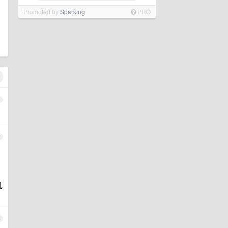
Promoted by
Sparking
PRO
，
1
2
几
3