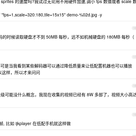
sprites 的速度吗?我试过无论用不用硬件加速,调小 fps 数值或者 scale 
f "fps=1,scale=320:180,tile=15x15" demo-%02d.jpg -y
1
码的时候读取硬盘才不到 50MB 每秒，远不如机械硬盘的 180MB 每秒（
1
的，可是当我看到某些解码器可以通过降低质量来让低配置机器也可以播放
可以这样，所以才来问问
1
量级可能没什么概念，我现在收集的视频已经有 8W 多部了，视频大小高
1
 比如 ijkplayer 在低配手机就这样做