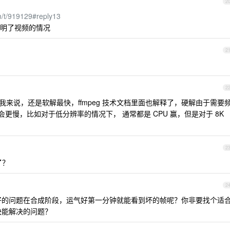
2
m/t/919129#reply13
明了视频的情况
2
2
我来说，还是软解最快，ffmpeg 技术文档里面也解释了，硬解由于需要
会更慢，比如对于低分辨率的情况下， 通常都是 CPU 赢，但是对于 8K
2
了？
2
好的问题在合成阶段，运气好第一分钟就能看到坏的帧呢？你非要找个适
快能解决的问题？