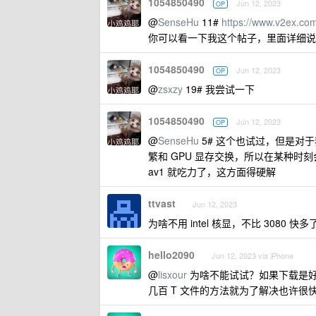
1054850490
Jun 12, 2023
OP
@
SenseHu
11#
https://www.v2ex.co
你可以看一下我这个帖子，里面详细说
1054850490
Jun 12, 2023
OP
@
zsxzy
19# 我尝试一下
1054850490
Jun 12, 2023
OP
@
SenseHu
5# 这个也试过，但是对于
繁和 GPU 显存交换，所以在某种时刻
av1 就吃力了，这方面得硬解
ttvast
Jun 12, 2023
为啥不用 intel 核显，不比 3080 快多
hello2090
Jun 12, 2023 via iPhone
@
lisxour
为啥不能试试？如果下载是
几百 T 文件的方法就为了解决也许很