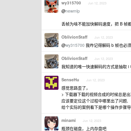
wy315700
Jun 12, 2023
@
newmlp
丢帧为啥不能加快解码速度，把 B 帧
OblivionStaff
Jun 12, 2023
@
wy315700
我咋记得解码 b 帧也必
OblivionStaff
Jun 12, 2023
我知道的唯一快速解码的方式是抽取 i 
SenseHu
Jun 12, 2023
感觉思路歪了，
> 下载器下载的视频合成的时候总是
应该要定位这个过程中哪里出了问题,
给个实际的案例看下是哪个操作步骤导
minami
Jun 12, 2023
瓶颈在磁盘，上内存盘吧