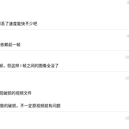
都丢了速度能快不少吧
须依赖前一帧
1
帧，但这样 i 帧之间的图像全没了
1
出现破损的视频文件
致的破损，不一定原视频就有问题
1