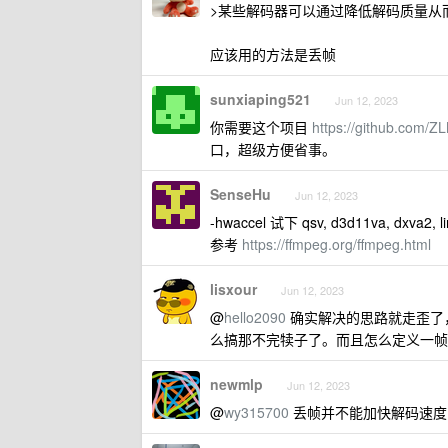
>某些解码器可以通过降低解码质量从
应该用的方法是丢帧
sunxiaping521
Jun 12, 2023
你需要这个项目
https://github.com/Z
口，超级方便省事。
SenseHu
Jun 12, 2023
-hwaccel 试下 qsv, d3d11va, dxva2,
参考
https://ffmpeg.org/ffmpeg.html
lisxour
Jun 12, 2023
@
hello2090
确实解决的思路就走歪了，
么搞那不完犊子了。而且怎么定义一帧
newmlp
Jun 12, 2023
@
wy315700
丢帧并不能加快解码速度