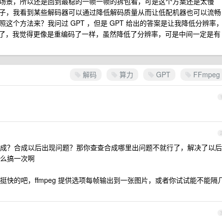
场景，所以还是回到最稳的一帧一帧的拆包看，可是这个方案还是太慢
子，我看到某些解码器可以通过降低解码质量从而让低配机器也可以流畅
个方法来？我问过 GPT ，但是 GPT 给出的答案是让我降低分辨率
样其实更慢了，我觉得更像是重编码了一样，虽然降低了分辨率，可是中间一定是有
解码
算力
GPT
FFmpeg
成？合成以后出现问题？那你查查合成哪里出问题不就行了，解决了以后
么搞一次啊
快的吧，ffmpeg 提供选项每帧输出到一张图片，或者你试试能不能隔