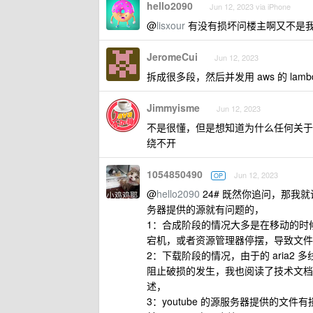
hello2090
Jun 12, 2023 via iPhone
@
lisxour
有没有损坏问楼主啊又不是
JeromeCui
Jun 12, 2023
拆成很多段，然后并发用 aws 的 lam
Jimmyisme
Jun 12, 2023
不是很懂，但是想知道为什么任何关于视
绕不开
1054850490
Jun 12, 2023
OP
@
hello2090
24# 既然你追问，那我
务器提供的源就有问题的，
1：合成阶段的情况大多是在移动的时
宕机，或者资源管理器停摆，导致文件
2：下载阶段的情况，由于的 aria2
阻止破损的发生，我也阅读了技术文档
述，
3：youtube 的源服务器提供的