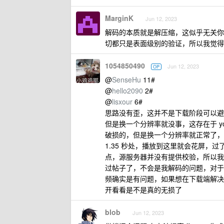
MarginK
Jun 12, 2023
解码的本质就是解压缩，这似乎无关你
切都只是表面级别的验证，所以我觉得
1054850490
Jun 12, 2023
OP
@
SenseHu
11#
@
hello2090
2#
@
lisxour
6#
思路没有歪，这并不是下载阶段可以避
但是换一个分辨率就没事，这存在于 y
破损的，但是换一个分辨率就正常了，其
1.35 秒处，播放到这里就会花屏
点，源服务器并没有提供校验，所以我
过帖子了，不会是我解码的问题，对于
频确实是有问题，如果想在下载端解决
开看看是不是真的无损了
blob
Jun 12, 2023