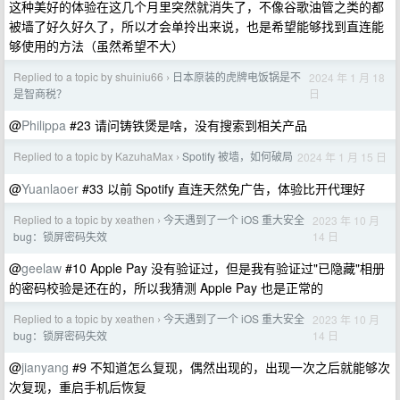
这种美好的体验在这几个月里突然就消失了，不像谷歌油管之类的都
被墙了好久好久了，所以才会单拎出来说，也是希望能够找到直连能
够使用的方法（虽然希望不大）
Replied to a topic by shuiniu66
日本原装的虎牌电饭锅是不
2024 年 1 月 18
›
日
是智商税？
@
Philippa
#23 请问铸铁煲是啥，没有搜索到相关产品
Replied to a topic by KazuhaMax
Spotify 被墙，如何破局
2024 年 1 月 15 日
›
@
Yuanlaoer
#33 以前 Spotify 直连天然免广告，体验比开代理好
Replied to a topic by xeathen
今天遇到了一个 iOS 重大安全
2023 年 10 月
›
14 日
bug：锁屏密码失效
@
geelaw
#10 Apple Pay 没有验证过，但是我有验证过"已隐藏"相册
的密码校验是还在的，所以我猜测 Apple Pay 也是正常的
Replied to a topic by xeathen
今天遇到了一个 iOS 重大安全
2023 年 10 月
›
14 日
bug：锁屏密码失效
@
jianyang
#9 不知道怎么复现，偶然出现的，出现一次之后就能够次
次复现，重启手机后恢复