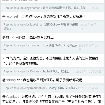
Replied to a topic by xeathen
双屏显示器刷新率问题，真心求教
5 月 26 日
›
@
jasonselin
当时 Windows 系统更新几个版本后就解决了
Replied to a topic by jacketma
我这 Outlook 邮箱是不是被
2025 年 9 月 14
›
日
爆破了？
是的，不用怀疑，改密+2FA 安排上
Replied to a topic by xeathen
公网映射 NAS，如何保证安
2025 年 5 月 31
›
日
全
VPN 的方案，我知道很安全，不过如果能让家人无感的访问就更好
了，这也是我发帖的原因
Replied to a topic by Doiiars
chiphell 今天开放注册
2024 年 12 月 25 日
›
@
cnrting
#57 我也是收不到验证码，绑了手机哈都没用
Replied to a topic by KazuhaMax
Spotify 被墙，如何破局
2024 年 1 月 20 日
›
@
Yuanlaoer
是这样的，几个月前，Spotify 除了登陆外的所有服务都
可以使用，并且直连的情况下没有任何广告（无需手动去广告）。而