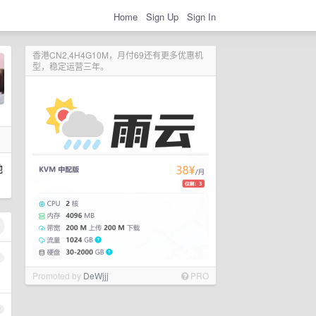
Home
Sign Up
Sign In
香港CN2,4H4G10M，月付69还有更多优惠机
型，稳定运营三年。
她
1
Promoted by
DeWjjj
PRO
2