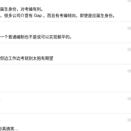
2
届生身份，对考编有利。
，很多公司介意有 Gap ，而且有考编倾向，即使是应届生身份。
2
一个普通编制也不是说可以实现躺平的。
2
但边工作边考就别太抱有期望
2
e
2
e
3
你真搞笑…