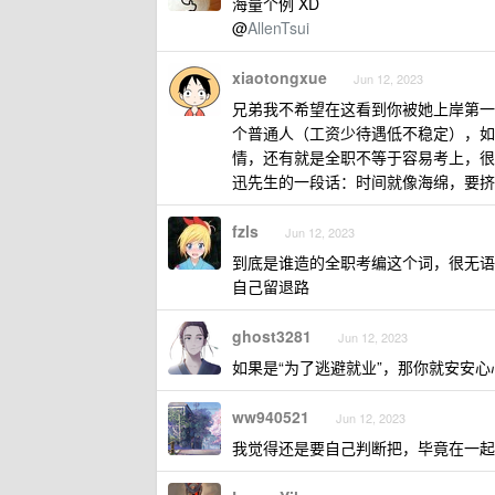
海量个例 XD
@
AllenTsui
xiaotongxue
Jun 12, 2023
兄弟我不希望在这看到你被她上岸第一
个普通人（工资少待遇低不稳定），如
情，还有就是全职不等于容易考上，很
迅先生的一段话：时间就像海绵，要挤
fzls
Jun 12, 2023
到底是谁造的全职考编这个词，很无语
自己留退路
ghost3281
Jun 12, 2023
如果是“为了逃避就业”，那你就安安
ww940521
Jun 12, 2023
我觉得还是要自己判断把，毕竟在一起