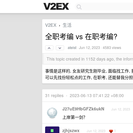
V2EX
生活
›
全职考编 vs 在职考编?
ateist
·
Jun 12, 2023
· 4583 views
This topic created in 1152 days ago, the inf
事情是这样的, 女友研究生刚毕业, 面临找工作,
可以先找份轻松点的工作, 在职考, 还能替我分担
31 replies
•
2023-06-13 07:41:22 +08:00
J27uE9HbGFZk6ukN
Jun 12, 2023
上岸第一剑？
zjhjszwx
1
Jun 12, 2023