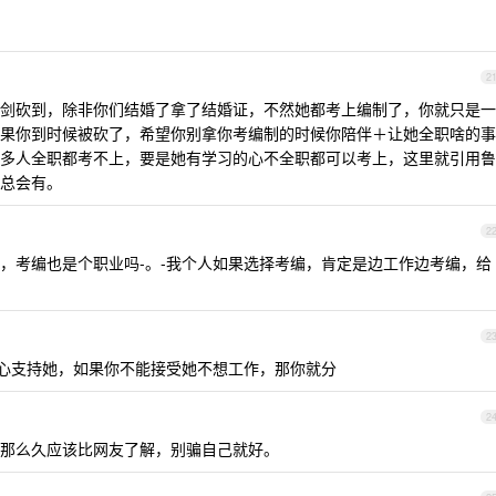
2
剑砍到，除非你们结婚了拿了结婚证，不然她都考上编制了，你就只是一
果你到时候被砍了，希望你别拿你考编制的时候你陪伴＋让她全职啥的事
多人全职都考不上，要是她有学习的心不全职都可以考上，这里就引用鲁
总会有。
2
，考编也是个职业吗-。-我个人如果选择考编，肯定是边工作边考编，给
2
心心支持她，如果你不能接受她不想工作，那你就分
2
那么久应该比网友了解，别骗自己就好。