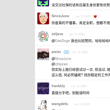
没交过社保的话有应届生身份更有优势
SinceJune
1
Jun 12, 2023
你是真的不懂事，肯定全职，想都不用
zsljava
Jun 12, 2023
@
DissDoge
我也比较赞同，哈哈哈哈
ateist
Jun 12, 2023
OP
@
SinceJune
@
zjhjszwx
但实际上她已经尝试过一次, 但没过, 
这么低, 何必死磕呢? 找份稳定的工作
frankkly
Jun 12, 2023
直接分手吧，别耽误时间
wangdefu
Jun 12, 2023