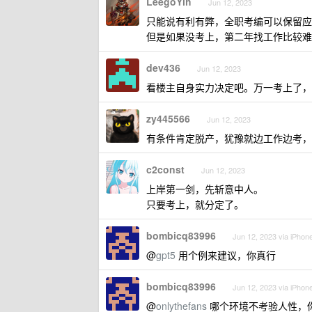
LeegoYih
Jun 12, 2023
只能说有利有弊，全职考编可以保留应
但是如果没考上，第二年找工作比较难
dev436
Jun 12, 2023
看楼主自身实力决定吧。万一考上了，
zy445566
Jun 12, 2023
有条件肯定脱产，犹豫就边工作边考，
c2const
Jun 12, 2023
上岸第一剑，先斩意中人。
只要考上，就分定了。
bombicq83996
Jun 12, 2023 via iPhon
@
gpt5
用个例来建议，你真行
bombicq83996
Jun 12, 2023 via iPhon
@
onlythefans
哪个环境不考验人性，