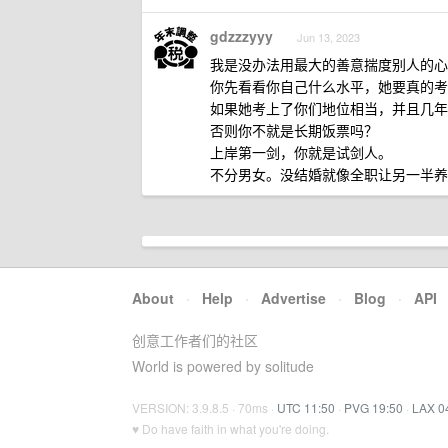
gdzzzyyy
Jun 13, 2023
我是没办法用最大的善意揣度别人的心
你先看看你自己什么水平，她要真的考
如果她考上了你们地位相当，并且几年
否则你不就是长期饭票吗？
上岸第一剑，你就是试剑人。
不分男女。没结婚就像全职让另一半养
About
·
Help
·
Advertise
·
Blog
·
API
创意工作者们的社区
World is powered by solitude
VERSION: 3.9.8.5 · 70ms ·
UTC 11:50
·
PVG 19:50
·
LAX 0
♥ Do have faith in what you're doing.