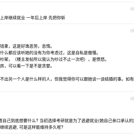
1
后没上岸继续就业 一年后上岸 先把你斩
1
钱拿，这是好逸恶劳，怠惰。
什么都应该听她的没有为你考虑过，这是自私是傲慢。
吵架，（楼主发帖所以我认为吵过不止一次吧），是愤怒。
房，可以看一下是不是贪婪。
不出另一个人是什么样的人，但我觉得你可以跟她谈一谈结婚的事。如有
1
道自己到底想要什么? 当初选择考研就是为了逃避就业(她自己亲口承认的
继续逃避, 可是这样能维持多久呢?