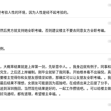
1
要考验人性的环境，因为人性是经不起考验的。
1
然后男方就支持她全职考编，否则建议楼主不要去同意女方全职考编。
1
例。
1
，大概率结果就是上岸第一剑，先斩意中人。。我身边就有例子，同事和
究生，之后还上岸编制。刚毕业就斩了我同事。开始根本看不出端倪，真
要楼主觉得你和女朋友感情坚如铁，那确实可以让女朋友全职考编。。我
最后结果不理想，女朋友可能是因为孤独吧，在成绩出来之后提了分手，
追到深圳挽回，当然现在结果是好的，一起工作攒钱吧。。可以给楼主做
好沟通呗，都有道理，希望楼主幸福。。
2