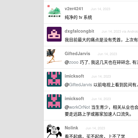
v2er4241
Jun 14, 2023
纯净的 tv 系统
dxgfalcongbit
Jun 14, 2023 via Androi
我目前最大的痛点是没有秃酋，上次有
GiftedJarvis
Jun 14, 2023
@
zooo
巧了, 我这几天也在碎碎念, 
imicksoft
Jun 14, 2023
@
GiftedJarvis
以前电视上看到民间有
imicksoft
Jun 14, 2023
@
workOrNot
当生育少，相关从业也会
要走远路上学或搬家加速人口流失。
Nolink
Jun 14, 2023
看不起病，买不起房，上不了学