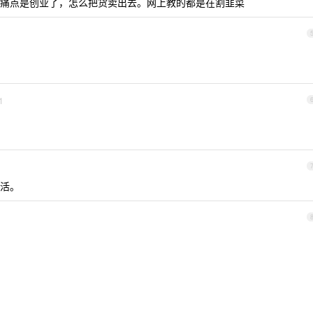
痛点是创业了，怎么把货卖出去。网上教的都是在割韭菜
1
活。