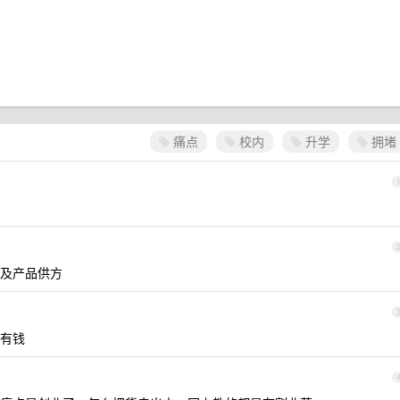
痛点
校内
升学
拥堵
及产品供方
有钱