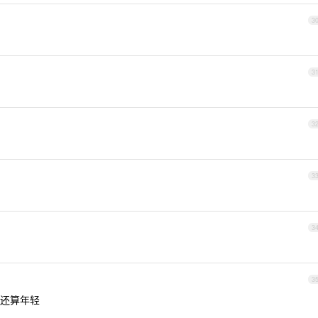
3
3
3
3
3
3
还算年轻