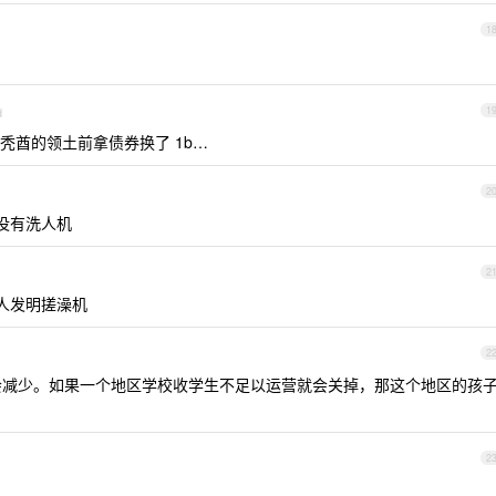
1
d
1
秃酋的领土前拿债券换了 1b…
2
有没有洗人机
2
人发明搓澡机
2
减少。如果一个地区学校收学生不足以运营就会关掉，那这个地区的孩
2