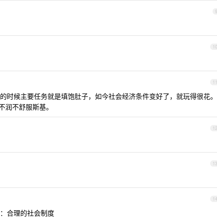
1
1
的时候主要任务就是填饱肚子，如今社会经济条件变好了，就玩得很花。
，不润不舒服斯基。
1
1
1
：合理的社会制度