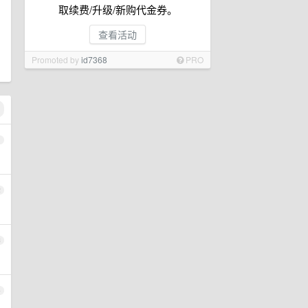
取续费/升级/新购代金券。
查看活动
Promoted by
id7368
PRO
1
2
3
4