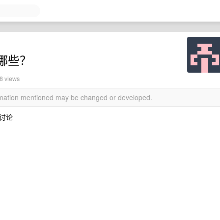
哪些？
08 views
ormation mentioned may be changed or developed.
讨论