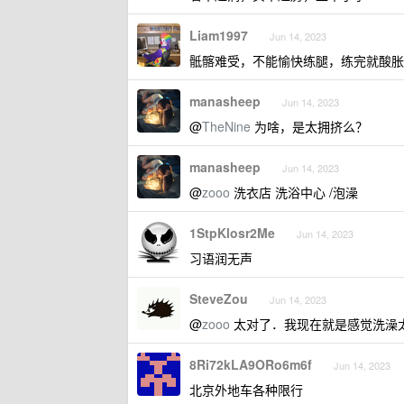
Liam1997
Jun 14, 2023
骶髂难受，不能愉快练腿，练完就酸胀
manasheep
Jun 14, 2023
@
TheNine
为啥，是太拥挤么？
manasheep
Jun 14, 2023
@
zooo
洗衣店 洗浴中心 /泡澡
1StpKlosr2Me
Jun 14, 2023
习语润无声
SteveZou
Jun 14, 2023
@
zooo
太对了．我现在就是感觉洗澡
8Ri72kLA9ORo6m6f
Jun 14, 2023
北京外地车各种限行