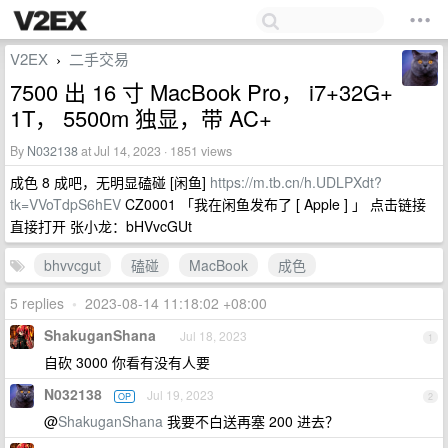
V2EX
二手交易
›
7500 出 16 寸 MacBook Pro， i7+32G+
1T， 5500m 独显，带 AC+
By
N032138
at Jul 14, 2023 · 1851 views
成色 8 成吧，无明显磕碰 [闲鱼]
https://m.tb.cn/h.UDLPXdt?
tk=VVoTdpS6hEV
CZ0001 「我在闲鱼发布了 [ Apple ] 」 点击链接
直接打开 张小龙：bHVvcGUt
bhvvcgut
磕碰
MacBook
成色
5 replies
•
2023-08-14 11:18:02 +08:00
ShakuganShana
Jul 18, 2023
1
自砍 3000 你看有没有人要
N032138
Jul 19, 2023
OP
2
@
ShakuganShana
我要不白送再塞 200 进去？