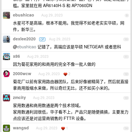
槛。家里就在用 AR6140H-S 和 AP7060DN
ebushicao
Aug 29, 2023
9
水星可不是高端，根本不能用。我觉得不如老老实实华硕，网
件，新华三。
dexlee2020
Aug 29, 2023
OP
10
@
ebushicao
记错了，高端应该是华硕 NETGEAR 或者思科
x86
Aug 29, 2023
11
因为菊花家用的和商用的完全不像一批人做的
2000wcw
Aug 29, 2023
2
12
菊花厂以前有家用路由器团队，后来好像被精简了，然后就直接
拿商用版缩水来做，所以奇烂无比，还不如买小米的。
zmcity
Aug 29, 2023
13
家用数通和商用数通是两个技术领域。
家用数通利润很低，华子看不上，产品只是随便搞搞，主要发力
点应该还是对运营商销售的 FTTR 设备。
wangsd
Aug 29, 2023
1
14