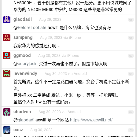
NE5000E ，省干倒是都有其他厂家一起分。更不用说城域网了
华为的 NE40E ME60 中兴的 M6000 这些都是非常常见的
giaodadi
Aug 29, 2023
65
@
BeforeTooLate
acwifi 是什么品牌，淘宝也没有呀
sampeng
Aug 29, 2023 via iPhone
66
我家华为的感觉还行啊…
ggmood
Aug 30, 2023 via iPhone
67
@
bobryjosin
买过一次再也不碰了。但是市场大啊
levenwindy
Aug 30, 2023 via Android
68
首先断流，这个不一定是路由器问题，换台手机说不定就不断
流。
另外把 xx 二字换成 腾达，小米，tp ，等等一样能搜到。
虽然个人对 hw 没有一点好感。
charlwin
Aug 30, 2023 via Android
69
@
giaodadi
acwifi 是一个网站
https://www.acwifi.net/
cxsz
Aug 30, 2023
70