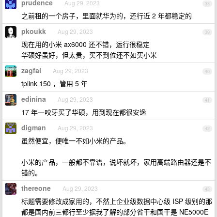
prudence
Aug 29, 2023
38
之前租的一个房子，里面就华为的，还行近 2 年都稳定的
pkoukk
Aug 29, 2023
39
现在用的小米 ax6000 还不错，运行很稳定
华硕好虽好，但太贵，买不到位还不如买小米
zagfai
Aug 29, 2023
40
tplink 150 ，管用 5 年
edinina
Aug 29, 2023
41
17 年一咬牙买了华硕，用到现在都很安逸
digman
Aug 29, 2023
42
虽然便宜，便唯一不如小米的产品。
小米的产品，一般都不靠谱，说坏就坏，家用高端路由器还是不
错的。
thereone
Aug 29, 2023
43
标题需要修改成家用的，不然上企业级数据中心级 ISP 级别的那
都是国内前三都行至少据我了解的部分省干和国干是 NE5000E