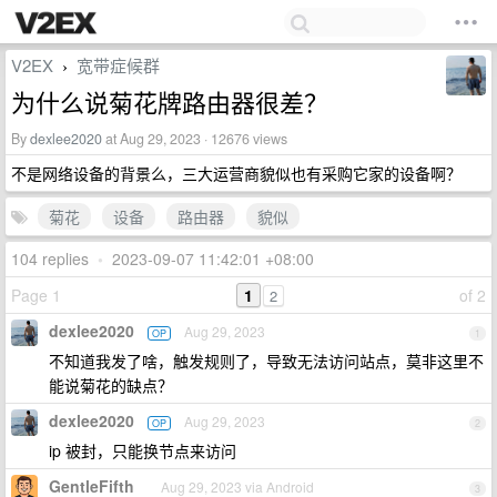
V2EX
宽带症候群
›
为什么说菊花牌路由器很差？
By
dexlee2020
at Aug 29, 2023 · 12676 views
不是网络设备的背景么，三大运营商貌似也有采购它家的设备啊？
菊花
设备
路由器
貌似
104 replies
•
2023-09-07 11:42:01 +08:00
Page 1
1
of 2
2
dexlee2020
Aug 29, 2023
OP
1
不知道我发了啥，触发规则了，导致无法访问站点，莫非这里不
能说菊花的缺点？
dexlee2020
Aug 29, 2023
OP
2
ip 被封，只能换节点来访问
GentleFifth
Aug 29, 2023 via Android
3