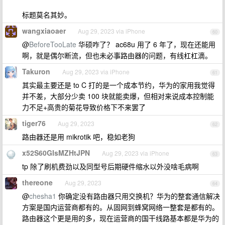
标题莫名其妙。
wangxiaoaer
Aug 29, 2023 via iPhone
60
@
BeforeTooLate
华硕咋了？ ac68u 用了 6 年了，现在还能用
啊，就是偶尔断流，但也未必事路由器的问题，有线杠杠滴。
Takuron
Aug 29, 2023 via iPhone
61
其实最主要还是 to C 打的是一个成本节约，华为的家用我觉得
并不差，大部分少卖 100 块就能卖爆，但相对来说成本控制能
力不足+高贵的菊花导致价格下不来罢了
tiger76
Aug 29, 2023
62
路由器还是用 mikrotik 吧，稳如老狗
x52S60GIsMZHtJPN
Aug 29, 2023 via iPhone
63
tp 除了刷机费劲以及同型号后期硬件缩水以外没啥毛病啊
thereone
Aug 29, 2023
64
@
chesha1
你确定没有路由器只用交换机？华为的整套通信解决
方案是国内运营商都有的。从固网到蜂窝网络一整套是都有的。
路由器这个更是用的多，现在运营商的国干线路基本都是华为的