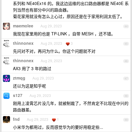
系列和 NE40Ex16 的。我这边运维的出口路由器都是 NE40E 系
列当然也有部分中兴的路由器。
菊花家用就没有怎么上心过，原因还是在于家用利润太低了。
maemolee
Aug 29, 2023
44
我现在家里用的也是 TP-LINK ，自带 MESH ，还不错。
thinnonex
Aug 29, 2023
3
45
先问对不对，再问为什么。你这个问题就不对
thinnonex
Aug 29, 2023
46
AX3 用了 3 年的路过
ztmqg
Aug 29, 2023
47
还以为这是知乎呢
s127
Aug 29, 2023
48
刚用上凌霄芯片没几年，就被制裁了，不然肯定不比现在中兴的
路由器差。
fnd
Aug 29, 2023
1
49
小米华为都用过，反而感觉华为的要好用稳定些...