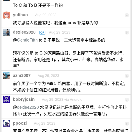
To C 和 To B 还是不一样的
yulihao
Aug 29, 2023
4
我寻思没人说他差吧，我这里 bras 都是华为的
dexlee2020
Aug 29, 2023
OP
5
@
GentleFifth
to B 不用说，三大运营商中标最多的
现在说的是 to C 的家用路由器，网上搜了下普遍反馈不太行，
还有断流。家用还是 Tp ，其次小米，红米。高端选华硕，水
星？
azhi2007
Aug 29, 2023
6
前年买了一个华为 wifi 5 路由器，用了一段时间断流，不稳定，
不如买个便宜的红米用着，还能刷机。
bobryjosin
Aug 29, 2023 via Android
7
@
dexlee2020
水星没记错也是普联的子品牌，主打性价比用料
比 tp 还次一点，买过水星的路由器只能说一言难尽。
ppoozl
Aug 29, 2023
8
家用产品不行，不过你可以买企业产品，也不贵，就是有配置门