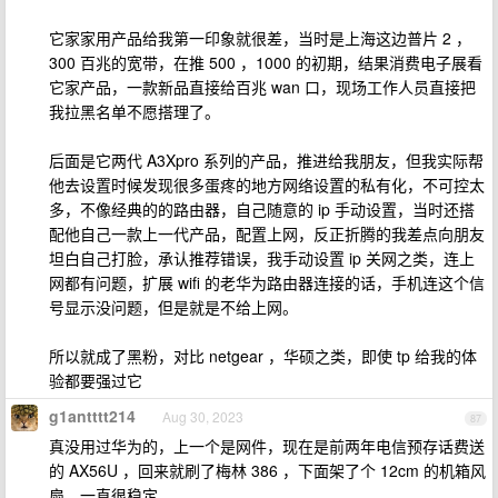
它家家用产品给我第一印象就很差，当时是上海这边普片 2 ，
300 百兆的宽带，在推 500 ，1000 的初期，结果消费电子展看
它家产品，一款新品直接给百兆 wan 口，现场工作人员直接把
我拉黑名单不愿搭理了。
后面是它两代 A3Xpro 系列的产品，推进给我朋友，但我实际帮
他去设置时候发现很多蛋疼的地方网络设置的私有化，不可控太
多，不像经典的的路由器，自己随意的 ip 手动设置，当时还搭
配他自己一款上一代产品，配置上网，反正折腾的我差点向朋友
坦白自己打脸，承认推荐错误，我手动设置 ip 关网之类，连上
网都有问题，扩展 wifi 的老华为路由器连接的话，手机连这个信
号显示没问题，但是就是不给上网。
所以就成了黑粉，对比 netgear ，华硕之类，即使 tp 给我的体
验都要强过它
g1antttt214
Aug 30, 2023
87
真没用过华为的，上一个是网件，现在是前两年电信预存话费送
的 AX56U ，回来就刷了梅林 386 ，下面架了个 12cm 的机箱风
扇，一直很稳定。