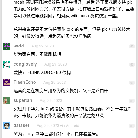
mesh 感觉隔几道墙效果也不会很好，最后 选了菊花牌支持 plc
电力线的组网方案，确实很方便，插在墙上自动就搞好了，主要
是可以通过电线组网，相对纯 wifi mesh 感觉稳定一些。
总得来说还是不太信任菊花 to c 的东西，但是 plc 电力线技术
的，好像没得选，用起来确实也没啥毛病
wtdd
Aug 29, 2023
55
华为家东西，不能刷机吧
conglovely
Aug 29, 2023
56
爱快+TPLINK XDR 5480 很稳
FlashEcho
Aug 29, 2023
57
运营商是在机房里用华为的交换机，又不是路由器
supertan
Aug 29, 2023
58
买过几个华为 to C 的设备，其中就包括路由器，不到一年就断
流、卡顿，只能说华为消费级的产品就是割韭菜
dataset
Aug 29, 2023 via Android
59
🌸为，tp ，新华三都有好有坏，具体看型号。