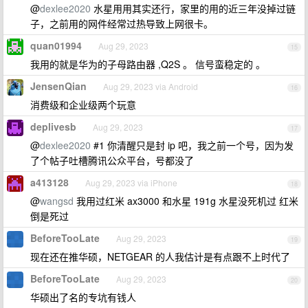
@
dexlee2020
水星用用其实还行，家里的用的近三年没掉过链
子，之前用的网件经常过热导致上网很卡。
quan01994
Aug 29, 2023
15
我用的就是华为的子母路由器 ,Q2S 。 信号蛮稳定的 。
JensenQian
Aug 29, 2023 via Android
16
消费级和企业级两个玩意
deplivesb
Aug 29, 2023
17
@
dexlee2020
#1 你清醒只是封 ip 吧，我之前一个号，因为发
了个帖子吐槽腾讯公众平台，号都没了
a413128
Aug 29, 2023 via iPhone
18
@
wangsd
我用过红米 ax3000 和水星 191g 水星没死机过 红米
倒是死过
BeforeTooLate
Aug 29, 2023
19
现在还在推华硕，NETGEAR 的人我估计是有点跟不上时代了
BeforeTooLate
Aug 29, 2023
20
华硕出了名的专坑有钱人