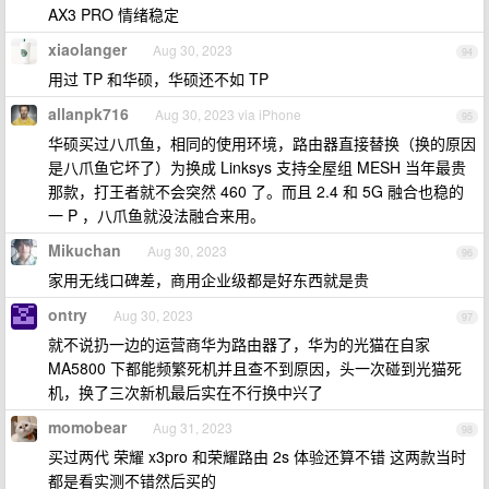
AX3 PRO 情绪稳定
xiaolanger
Aug 30, 2023
94
用过 TP 和华硕，华硕还不如 TP
allanpk716
Aug 30, 2023 via iPhone
95
华硕买过八爪鱼，相同的使用环境，路由器直接替换（换的原因
是八爪鱼它坏了）为换成 Linksys 支持全屋组 MESH 当年最贵
那款，打王者就不会突然 460 了。而且 2.4 和 5G 融合也稳的
一 P ，八爪鱼就没法融合来用。
Mikuchan
Aug 30, 2023
96
家用无线口碑差，商用企业级都是好东西就是贵
ontry
Aug 30, 2023
97
就不说扔一边的运营商华为路由器了，华为的光猫在自家
MA5800 下都能频繁死机并且查不到原因，头一次碰到光猫死
机，换了三次新机最后实在不行换中兴了
momobear
Aug 31, 2023
98
买过两代 荣耀 x3pro 和荣耀路由 2s 体验还算不错 这两款当时
都是看实测不错然后买的