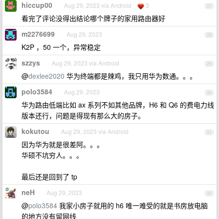
hiccup00
Aug 29, 2023 via Android
3
27
看完了评论没得出结论哪个牌子的家用路由器好
m2276699
Aug 29, 2023
28
K2P ，50 一个，异常稳定
szzys
Aug 29, 2023 via Android
29
@
dexlee2020
华为终端都是辣鸡，我只用华为数通。。。
polo3584
Aug 29, 2023
30
华为路由低端比如 ax 系列不如其他品牌，H6 和 Q6 的费电力线
版本还行，问题是得现有那么大的房子。
kokutou
Aug 29, 2023 via Android
31
因为华为就是很差阿。。。
华硕不坑穷人。。。
最后还是回到了 tp
neH
Aug 29, 2023
32
@
polo3584
我家小房子就用的 h6 唯一难受的就是书房放电脑
的地方没有留网线