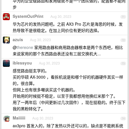
华为的企业级路由和家用级就不是一个团队做的，配置都不能同
步
SystemOutPrint
Aug 30, 2023
71
华为芯片的发热问题吧。之前 AX3 Pro 芯片是海思的时候，发
热导致不是很稳定。在加上同价位有更好的选择。
azuis
Aug 30, 2023
72
@
thereone
家用路由器和商用路由器根本是两个东西吧，相比
来说家用的那个东西路由表还没有三层交换机大...
iblessyou
Aug 30, 2023
73
感觉路由挺玄学的。
买的华硕 AX-3000 ，看拆机说是和哪个好的机器硬件其实一样
的，很合算。
但网上也有很多嘲讽买这个机器的。
开始用的时候挺不稳定，以至于我都想用他换红米那个了。
用了一两年后（中间更新过几次固件），现在挺稳的。终于压下
我的黑粉转化了。
Maiiiiii
Aug 30, 2023
74
ax3pro 首发入的，除了发热以外还可以的，缺点是不能刷系统