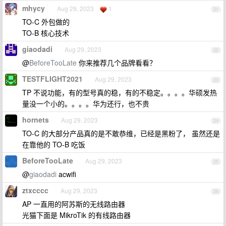
mhycy
Aug 29, 2023
1
21
TO-C 外包做的
TO-B 核心技术
giaodadi
Aug 29, 2023
22
@
BeforeTooLate
你来推荐几个品牌看看？
TESTFLIGHT2021
Aug 29, 2023
23
TP 不说功能，有的型号真的稳，有的不稳定。。。。华硕发热
量没一个小的。。。。华为还行，也不贵
hornets
Aug 29, 2023
24
TO-C 的大部分产品真的是不敢恭维，已经是黑粉了， 虽然还是
在靠他的 TO-B 吃饭
BeforeTooLate
Aug 29, 2023
25
@
giaodadi
acwifi
ztxcccc
Aug 29, 2023
26
AP 一直用的阿苏斯的无线路由器
光猫下面是 MikroTik 的有线路由器