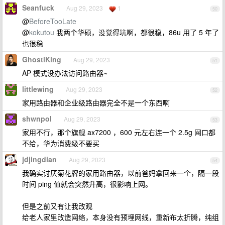
Seanfuck
Aug 29, 2023
1
50
@
BeforeTooLate
@
kokutou
我两个华硕，没觉得坑啊，都很稳，86u 用了 5 年了
也很稳
GhostiKing
Aug 29, 2023
51
AP 模式没办法访问路由器~
littlewing
Aug 29, 2023
52
家用路由器和企业级路由器完全不是一个东西啊
shwnpol
Aug 29, 2023
53
家用不行，那个旗舰 ax7200 ，600 元左右连一个 2.5g 网口都
不给，华为消费级不要买
jdjingdian
Aug 29, 2023
54
我确实讨厌菊花牌的家用路由器，以前爸妈拿回来一个，隔一段
时间 ping 值就会突然升高，很影响上网。
但是之前又有让我改观
给老人家里改造网络，本身没有预埋网线，重新布太折腾，纯组