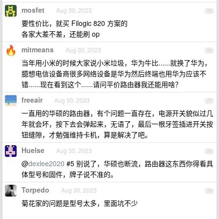
mosfet
Aug 30, 2023
75
要性价比，就买 Filogic 820 方案的
各家大差不差，还能刷 op
mitmeans
Aug 30, 2023
76
当年用小米的时候大家说小米垃圾，华为牛比......就换了华为，
臆想电信设备商很多网络设备是华为然后终端也用华为应该不
错......现在看到这个......请问平价路由器我还能用啥？
freeair
Aug 30, 2023
77
一直用的华硕的路由器，有个问题一直存在，电源开关貌似过几
年就会坏，按下去会弹起来，无语了，最后一根牙签插进开关按
钮缝隙，才勉强维持卡机，算是解决了吧。
Huelse
Aug 30, 2023
78
@
dexlee2020
#5 别说了，华硕也断流，路由器这东西你得看具
体型号和固件，牌子说不准的。
Torpedo
Aug 30, 2023
79
菊花家的问题是型号太多，里面坑不少