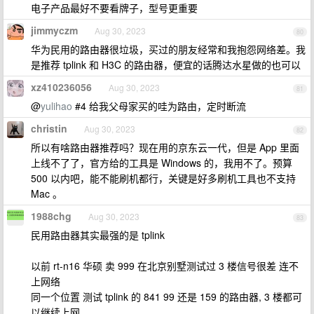
电子产品最好不要看牌子，型号更重要
jimmyczm
Aug 30, 2023
80
华为民用的路由器很垃圾，买过的朋友经常和我抱怨网络差。我
是推荐 tplink 和 H3C 的路由器，便宜的话腾达水星做的也可以
xz410236056
Aug 30, 2023
81
@
yulihao
#4 给我父母家买的哇为路由，定时断流
christin
Aug 30, 2023
82
所以有啥路由器推荐吗？现在用的京东云一代，但是 App 里面
上线不了了，官方给的工具是 Windows 的，我用不了。预算
500 以内吧，能不能刷机都行，关键是好多刷机工具也不支持
Mac 。
1988chg
Aug 30, 2023
83
民用路由器其实最强的是 tplink
以前 rt-n16 华硕 卖 999 在北京别墅测试过 3 楼信号很差 连不
上网络
同一个位置 测试 tplink 的 841 99 还是 159 的路由器, 3 楼都可
以继续上网.