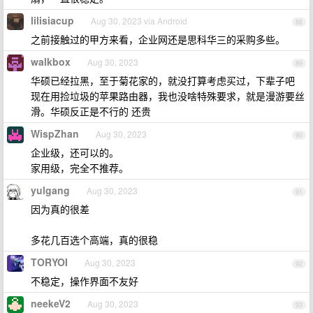
lilisiacup
Aug 30, 2023 via Android
88
之前接触过的甲方来看，企业网还是思科华三的采购多些。
walkbox
Aug 30, 2023
89
华硕已经拉黑，至于菊花家的，就没打算考虑买过，下辈子吧
现在用捡垃圾的苹果路由器，我也没啥特殊要求，就是漫游要丝
滑。华硕反正是不行的 还贵
WispZhan
Aug 30, 2023
90
企业级，还可以的。
家用级，完全不推荐。
yulgang
Aug 30, 2023
91
因为真的很差
多花几百选个高端，真的很稳
TORYOI
Aug 30, 2023
92
不稳定，操作界面不友好
neekeV2
Aug 30, 2023
93