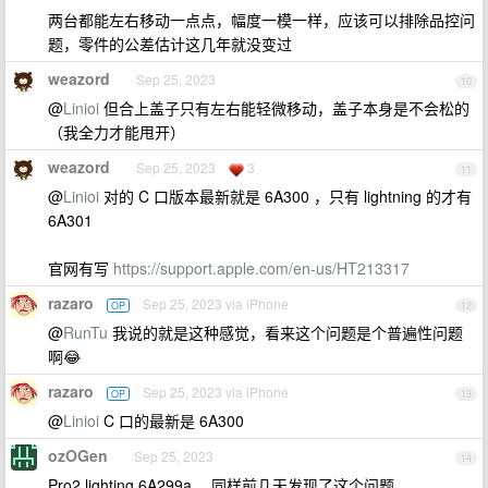
两台都能左右移动一点点，幅度一模一样，应该可以排除品控问
题，零件的公差估计这几年就没变过
weazord
Sep 25, 2023
10
@
Linioi
但合上盖子只有左右能轻微移动，盖子本身是不会松的
（我全力才能甩开）
weazord
Sep 25, 2023
3
11
@
Linioi
对的 C 口版本最新就是 6A300 ，只有 lightning 的才有
6A301
官网有写
https://support.apple.com/en-us/HT213317
razaro
Sep 25, 2023 via iPhone
OP
12
@
RunTu
我说的就是这种感觉，看来这个问题是个普遍性问题
啊😂
razaro
Sep 25, 2023 via iPhone
OP
13
@
Linioi
C 口的最新是 6A300
ozOGen
Sep 25, 2023
14
Pro2 lighting 6A299a ，同样前几天发现了这个问题