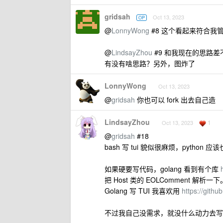
gridsah
Oct 13, 2023
OP
@
LonnyWong
#8 这个看起来符合我
@
LindsayZhou
#9 和我现在的思路差
有没有啥思路？另外，图炸了
LonnyWong
Oct 13, 2023
@
gridsah
你也可以 fork 出去自己造
LindsayZhou
1
Oct 13, 2023
@
gridsah
#18
bash 写 tui 貌似很麻烦，python
如果硬要写代码，golang 看到有个库
把 Host 类的 EOLComment 解析一下
Golang 写 TUI 我喜欢用
https://gith
不过我自己没需求，就没什么动力去写