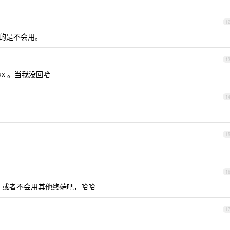
1
驳的是不会用。
1
inux 。当我没回哈
1
1
1
端，或者不会用其他终端吧，哈哈
1