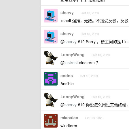
shervy
Oct 13, 2023
xshell 强推，无敌。不接受反驳，反
shervy
Oct 13, 2023
@
shervy
#12 Sorry ，楼主问的是 L
LonnyWong
Oct 13, 2023
@
justrest
electerm ？
cndns
Oct 13, 2023
Ansible
LonnyWong
Oct 13, 2023
@
shervy
#12 你没怎么用过其他终
miaoxiao
Oct 13, 2023
windterm