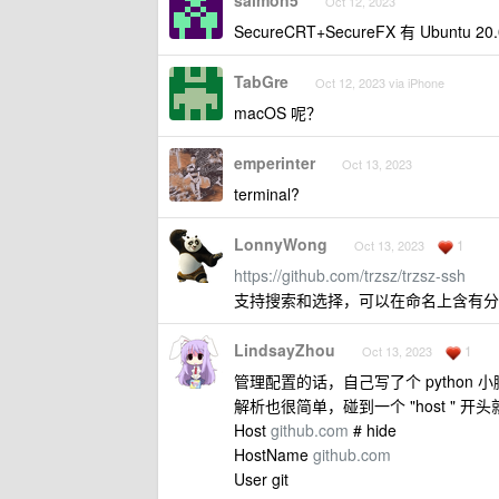
salmon5
Oct 12, 2023
SecureCRT+SecureFX 有 Ubuntu 20.
TabGre
Oct 12, 2023 via iPhone
macOS 呢？
emperinter
Oct 13, 2023
terminal?
LonnyWong
1
Oct 13, 2023
https://github.com/trzsz/trzsz-ssh
支持搜索和选择，可以在命名上含有分
LindsayZhou
1
Oct 13, 2023
管理配置的话，自己写了个 python 
解析也很简单，碰到一个 "host " 开
Host
github.com
# hide
HostName
github.com
User git