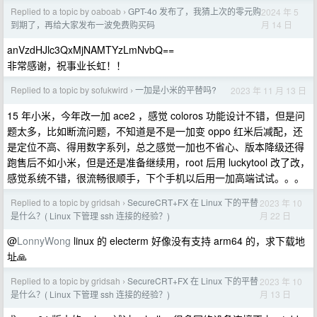
Replied to a topic by oaboab
GPT-4o 发布了，我猜上次的零元购
2024 年 5
›
月 14 日
到期了，再给大家发布一波免费购买码
anVzdHJlc3QxMjNAMTYzLmNvbQ==
非常感谢，祝事业长虹！！
Replied to a topic by sofukwird
一加是小米的平替吗?
2023 年 11 月 13 日
›
15 年小米，今年改一加 ace2 ，感觉 coloros 功能设计不错，但是问
题太多，比如断流问题，不知道是不是一加变 oppo 红米后减配，还
是定位不高、得用数字系列，总之感觉一加也不省心、版本降级还得
跑售后不如小米，但是还是准备继续用，root 后用 luckytool 改了改，
感觉系统不错，很流畅很顺手，下个手机以后用一加高端试试。。。
Replied to a topic by gridsah
SecureCRT+FX 在 Linux 下的平替
2023 年 10
›
月 22 日
是什么？( Linux 下管理 ssh 连接的经验？)
@
LonnyWong
linux 的 electerm 好像没有支持 arm64 的，求下载地
址🙏
Replied to a topic by gridsah
SecureCRT+FX 在 Linux 下的平替
2023 年 10
›
月 13 日
是什么？( Linux 下管理 ssh 连接的经验？)