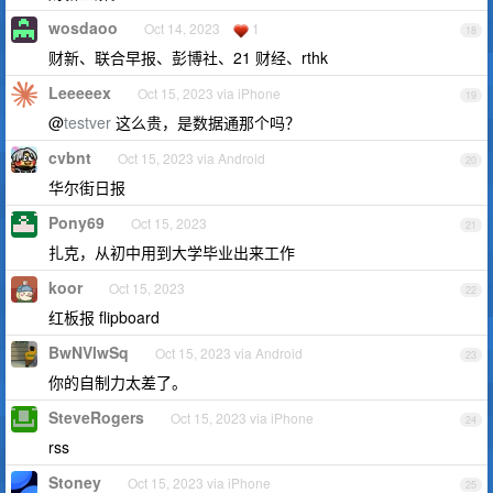
wosdaoo
Oct 14, 2023
1
18
财新、联合早报、彭博社、21 财经、rthk
Leeeeex
Oct 15, 2023 via iPhone
19
@
testver
这么贵，是数据通那个吗？
cvbnt
Oct 15, 2023 via Android
20
华尔街日报
Pony69
Oct 15, 2023
21
扎克，从初中用到大学毕业出来工作
koor
Oct 15, 2023
22
红板报 flipboard
BwNVlwSq
Oct 15, 2023 via Android
23
你的自制力太差了。
SteveRogers
Oct 15, 2023 via iPhone
24
rss
Stoney
Oct 15, 2023 via iPhone
25