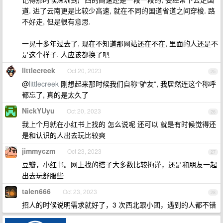
道. 进了云南更是比较少高速, 就在不同的国道省道之间穿梭. 路
不好走, 但是很有意思.
一晃十多年过去了, 现在不知道那网站还在不在, 里面的人还是不
是这个样子. 人应该都换了吧
littlecreek
Oct 20, 2023
25
@
littlecreek
刚想起来那时候我们自称“驴友”, 我居然连这个称呼
都忘了, 真的是太久了
NickYUyu
Oct 20, 2023
26
我上个月就在小红书上找的 怎么说呢 还可以 就是有时候觉得还
是和认识的人出去玩比较爽
jimmyczm
Oct 23, 2023
27
豆瓣，小红书。网上找的搭子大多数比较拘谨，还是和朋友一起
出去玩舒服些
talen666
Oct 23, 2023
28
招人的时候说明需求就好了，3 次西北跟小团，遇到的人都不错