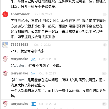
车，平台自己的导游跟团组织。这种我认为更可靠一些。新疆去
自驾，只开一辆车不是很稳妥。
showonder
Oct 19, 2023
7
先到目的地，再在旅行过程中找小伙伴行不行？我之前在不同地
方旅游认识很多小伙伴一起玩，而且如果目标不同不会全程在一
起互相影响，如果能全程一起玩下来那意味着互相会非常合得
来，如果提前找会有很多妥协
736531683
Oct 19, 2023
8
xhs ，就是肯定事情多
terrysnake
Oct 19, 2023
OP
9
@
zjuster
小红书不考虑了，不敢。
terrysnake
Oct 19, 2023
OP
10
@
lifekevin
是可能存在这些问题，所以找的时候要说清楚，通过
沟通大概也能感觉出来
一个人新疆自驾太累了，而且万一有什么问题，没有伴的话更危
险。
terrysnake
Oct 19, 2023
OP
11