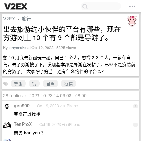
V2EX
旅行
›
出去旅游约小伙伴的平台有哪些，现在
穷游网上 10 个有 9 个都是导游了。
By
terrysnake
at Oct 19, 2023 · 5825 views
想 10 月底去新疆玩一趟，自己 1 个人，想找 2-3 个人，一辆车自
驾，去了穷游搜了下，发现基本都是导游在发帖了，已经不是疫情前
的穷游了。 大家除了穷游，还有什么约伴的平台么？
导游
穷
自驾
疫情
28 replies
•
2023-10-23 14:09:08 +08:00
gen900
Oct 19, 2023 via iPhone
1
豆瓣可以找找
TenProX
Oct 19, 2023 via iPhone
2
商务 ban you ？