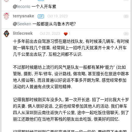
@
leconio
一个人开车累
terrysnake
Oct 19, 2023
OP
23
@
Seeken
一般都是从乌鲁木齐吧？
littlecreek
Oct 20, 2023
1
24
十多年前出去自驾游习惯在磨坊找队友, 有时候凑几辆车, 有时候
就一辆车找几个搭乘. 经常网上一招呼几天就凑齐十来个人开车
几千公里出去玩了. 互相之间都不认识.
不过那时候磨坊上流行的风气是队友一般都有某种“能力” (比如
管账, 摄影, 开车/修车, 设计路线, 做攻略, 甚至擅长在旅途中跟本
地人搭讪等), 而且普遍以好说话不事多开朗为荣, 感觉经常参加
活动的人普遍有点侠义冒险精神.
记得我那时候刚买车没多久, 第一次开长途. 招了一对比我大十岁
的夫妻. 俩人很好说话, 之前也经常参加其他人的活动. 我们单车
四人从深圳到云南往返快六千公里, 途中一起吃饭住宿聊天, 到了
丽江还跟他们在当地开客栈的朋友出去吃饭, 很美好的回忆.
记得那时候深圳到广西的高速还是一段一段的, 要经常下去走国