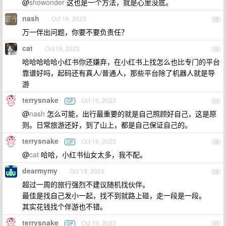
@
showonder
这也是一个方法，就是心里没底。
nash
Oct 19, 2023
12
万一伴出问题，你要不要负责任？
cat
Oct 19, 2023
13
哈哈哈哈哈小红书你还嫌弃，在小红书上找怎么也比专门的平台
靠谱好吗，起码还有真人/普通人，那些平台除了机器人就是导
游
terrysnake
Oct 19, 2023
OP
14
@
nash
怎么可能，出行最重要的就是自己照顾好自己，这是原
则。日常旅游还好，到了山上，都是自己保证自己的。
terrysnake
Oct 19, 2023
OP
15
@
cat
哈哈，小红书仙女太多，我不配。
dearmymy
Oct 19, 2023
16
超过一周的旅行强烈不建议随机找伙伴。
最佳是找自己发小一起，找不到就路上碰，走一段是一段。
其实花钱找个伴游也不错。
terrysnake
Oct 19, 2023
OP
17