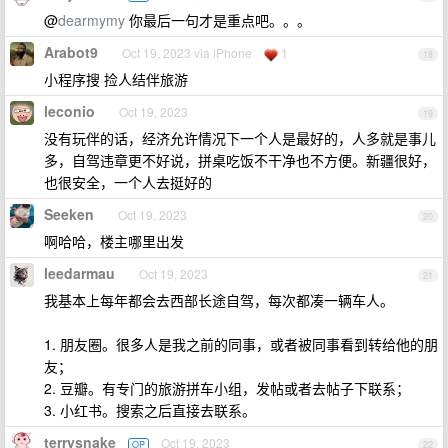
@
dearmymy
你最后一句才是重点吧。。。
Arabot9
Oct 19, 2023 via iPhone
1
18
小程序搜 捡人结伴旅游
leconio
Oct 19, 2023
19
没有玩伴的话，经济允许情况下一个人是最好的，人多就是事儿
多，自驾违章更不好说，拼桌吃饭不干净也不方便。新疆很好，
也很安全，一个人去挺好的
Seeken
Oct 19, 2023
20
啊哈哈，楼主哪里出发
leedarmau
Oct 19, 2023
21
我基本上每年都会去西部长途自驾，每次都凑一辆车人。
1. 朋友圈。很多人是我之前的同事，或者被同事看到转给他的朋
友；
2. 豆瓣。有专门的旅游拼车小组，发帖或者去帖子下联系；
3. 小红书。搜索之后直接去联系。
terrysnake
Oct 19, 2023
OP
22