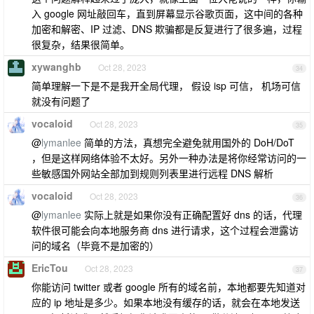
入 google 网址敲回车，直到屏幕显示谷歌页面，这中间的各种
加密和解密、IP 过滤、DNS 欺骗都是反复进行了很多遍，过程
很复杂，结果很简单。
xywanghb
Oct 28, 2023
34
简单理解一下是不是我开全局代理， 假设 isp 可信， 机场可信
就没有问题了
vocaloid
Oct 28, 2023
35
@
lymanlee
简单的方法，真想完全避免就用国外的 DoH/DoT
，但是这样网络体验不太好。另外一种办法是将你经常访问的一
些敏感国外网站全部加到规则列表里进行远程 DNS 解析
vocaloid
Oct 28, 2023
36
@
lymanlee
实际上就是如果你没有正确配置好 dns 的话，代理
软件很可能会向本地服务商 dns 进行请求，这个过程会泄露访
问的域名（毕竟不是加密的）
EricTou
Oct 28, 2023
37
你能访问 twitter 或者 google 所有的域名前，本地都要先知道对
应的 ip 地址是多少。如果本地没有缓存的话，就会在本地发送