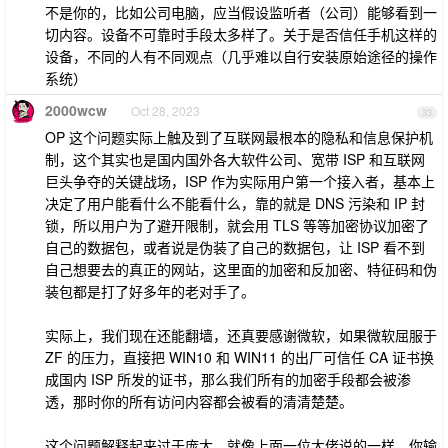
不是你的，比如公司电脑，应当假设监听者（公司）能够看到一
切内容。设备不可靠时手段太多样了。关于是否信任手机这样的
设备，不同的人有不同观点（几乎难以自行安装原始途径的操作
系统）
2000wcw
Oct 28, 2023
33
OP 这个问题实际上触及到了互联网最根本的隐私和信息保护机
制，这个其实也是国内国外各大软件公司、宽带 ISP 和互联网
巨头争夺的关键战场，ISP 作为实际用户第一个接入者，基本上
决定了用户能看什么不能看什么，靠的就是 DNS 污染和 IP 封
锁，所以用户为了避开限制，就会用 TLS 等等加密协议加密了
自己的数据包，或者说是伪装了自己的数据包，让 ISP 看不到
自己想要去的真正的网站，这里面的加密和反加密、特征码和伪
装包都是打了好多年的老对手了。
实际上，我们现在还能翻墙，还真要感谢微软，如果微软屈服于
ZF 的压力，直接把 WIN10 和 WIN11 的出厂可信任 CA 证书换
成国内 ISP 所发的证书，那么我们所有的加密手段都会被渗
透，那时你的所有访问内容都会被看的清清楚楚。
这个问题解释起来过于庞大，就像上面一位大佬说的一样，你输