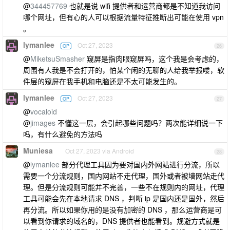
@
344457769
也就是说 wifi 提供者和运营商都是不知道我访问
哪个网址，但有心的人可以根据流量特征推断出可能在使用 vpn
。
lymanlee
Oct 27, 2023
OP
26
@
MiketsuSmasher
窥屏是指肉眼窥屏吗，这个我是会考虑的，
周围有人我是不会打开的，怕某个闲的无聊的人给我举报喽，软
件层的窥屏在我手机和电脑还是不太可能发生的。
lymanlee
Oct 27, 2023
OP
27
@
vocaloid
@
jimages
不懂这一层，会引起哪些问题吗？两次能详细说一下
吗，有什么避免的方法吗
Muniesa
Oct 27, 2023 via Android
28
@
lymanlee
部分代理工具因为要对国内外网站进行分流，所以
需要一个分流规则，国内网站不走代理，国外或者被墙网站走代
理。但是分流规则可能并不完善，一些不在规则内的网址，代理
工具可能会先在本地请求 DNS ，判断 ip 是国内还是国外，然后
再分流。所以如果你用的是没有加密的 DNS ，那么运营商是可
以看到你请求的域名的，DNS 提供者也能看到。规避方式就是