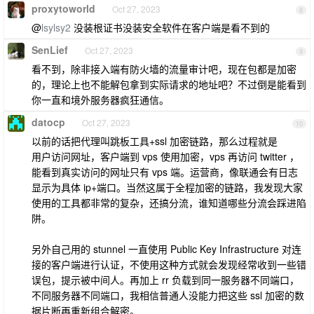
proxytoworld
Oct 27, 2023
8
@
lsylsy2
没装根证书没装安全软件在客户端是看不到的
SenLief
Oct 27, 2023
9
看不到，除非接入端有防火墙的流量审计吧，现在包都是加密
的，理论上也不能解包拿到实际请求的地址吧？不过倒是能看到
你一直和境外服务器疯狂通信。
datocp
Oct 27, 2023
10
以前的话把代理叫跳板工具+ssl 加密链路，那么过程就是
用户访问网址，客户端到 vps 使用加密，vps 再访问 twitter ，
能看到真实访问的网址只有 vps 端。运营商，像联通会有日志
显示为具体 ip+端口。当然这属于全程加密的链路，我发现大家
使用的工具都非常的复杂，还搞分流，谁知道哪些分流会踩进陷
阱。
另外自己用的 stunnel 一直使用 Public Key Infrastructure 对连
接的客户端进行认证，不使用这种方式就会发现经常收到一些错
误包，提示被中间人。再加上 rr 负载到同一服务器不同端口，
不同服务器不同端口，我相信普通人没能力把这些 ssl 加密的数
据片断再重新组合解密。