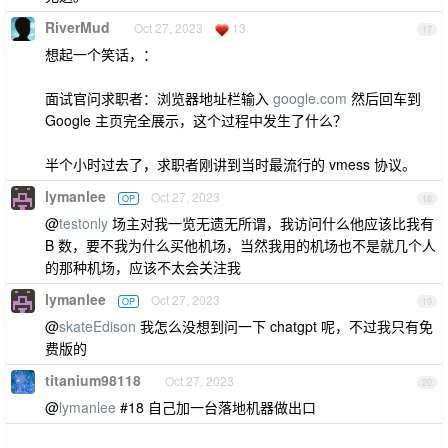
RiverMud
Oct 27, 2023
13
17
想起一个笑话，：
面试官问求职者：浏览器地址栏输入
google.com
然后回车到
Google 主页完全展示，这个过程中发生了什么？
半个小时过去了，求职者刚讲到当时最流行的 vmess 协议。
lymanlee
Oct 27, 2023
OP
18
@
testonly
场主对我一览无遗无所谓，我访问什么他应该比我有
B 数，要不我为什么买他机场，当然我用的机场也不是就几个人
的那种机场，应该不太会关注我
lymanlee
Oct 27, 2023
OP
19
@
skateEdison
我怎么没想到问一下 chatgpt 呢，不过我只有免
费版的
titanium98118
Oct 27, 2023
20
@
lymanlee
#18 自己加一台落地机器做出口