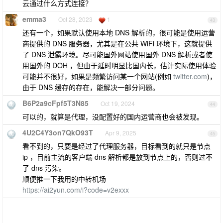
云通过什么方式连接？
emma3
Oct 28, 2023
1
43
还有一个，如果默认使用本地 DNS 解析的，很可能是使用运营
商提供的 DNS 服务器，尤其是在公共 WiFi 环境下，这就提供
了 DNS 泄露环境。尽可能国外网站使用国外 DNS 解析或者使
用国外的 DOH ，但由于延时明显比国内长，估计实际使用体验
可能并不很好，如果是频繁访问某一个网站(例如
twitter.com
)，
由于 DNS 缓存的存在，能解决一部分问题。
B6P2a9cFpf5T3N85
Oct 19, 2024
44
可以的，就算是代理，没配置好的国内运营商也会被发现。
4U2C4Y3on7QkO93T
Apr 9, 2025
45
看不到的，只要是经过了代理服务器，目标看到的就只是节点
ip ，目前主流的客户端 dns 解析都是放到节点上的，否则过不
了 dns 污染。
顺便推一下我用的中转机场
https://ai2yun.com/i?code=v2exxx