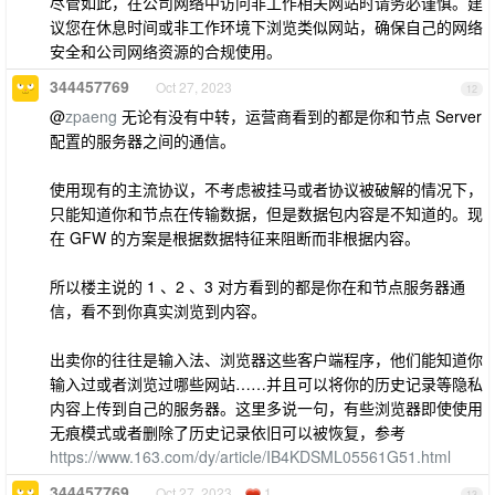
尽管如此，在公司网络中访问非工作相关网站时请务必谨慎。建
议您在休息时间或非工作环境下浏览类似网站，确保自己的网络
安全和公司网络资源的合规使用。
344457769
Oct 27, 2023
12
@
zpaeng
无论有没有中转，运营商看到的都是你和节点 Server
配置的服务器之间的通信。
使用现有的主流协议，不考虑被挂马或者协议被破解的情况下，
只能知道你和节点在传输数据，但是数据包内容是不知道的。现
在 GFW 的方案是根据数据特征来阻断而非根据内容。
所以楼主说的 1 、2 、3 对方看到的都是你在和节点服务器通
信，看不到你真实浏览到内容。
出卖你的往往是输入法、浏览器这些客户端程序，他们能知道你
输入过或者浏览过哪些网站……并且可以将你的历史记录等隐私
内容上传到自己的服务器。这里多说一句，有些浏览器即使使用
无痕模式或者删除了历史记录依旧可以被恢复，参考
https://www.163.com/dy/article/IB4KDSML05561G51.html
344457769
Oct 27, 2023
1
13