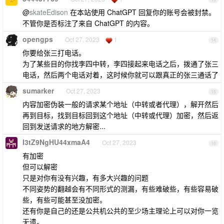
@
skateEdison
在本站使用 ChatGPT 回复你的账号会被封禁。
不管你是否标注了来自 ChatGPT 的内容。
opengps
Oct 27, 2023
1
14
你要给张三打电话。
为了某些目的你找李四中转，李四接起来电话之后，拨通了张三
电话，然后两个电话对着，这时候你就可以跟真正的张三通话了
sumarker
Oct 27, 2023
15
内容加密伪装一般的请求某个地址（中转或者代理），解开然后
再到目标，找到目标回到这个地址（中转或代理）加密，然后返
回到发送请求的地方解密...
I3tZ9NgHU44xmaA4
Oct 27, 2023
16
有加密
但可以解密
只是对你有没有兴趣，有多大兴趣的问题
不同姿势的翻越会有不同形式的测漏，有些难破些，有些容易破
些，有些可能甚至没加密。
还有你是自己的还是公共机公共的至少场主理论上可以对你一览
无遗。