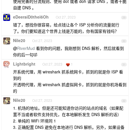
使用完善的分流规则、使用 dot 或者 doh 请求 DNS ，或者干脆
自建 DNS 。
eDeeraiD0thei6Oh
Oct 27, 2023
29
错了，想找你很容易，给点钱让各个 ISP 分析你的流量就行
了。你们要知道这个世界上钱是万能的，你有国家有钱吗？
Nile20
Oct 27, 2023
30
@
RiverMud
看到你的问题，我刚想到 DNS 解析，然后就看到
你的后一句🤣
Lightbright
Oct 27, 2023
1
31
开系统代理，用 wireshark 抓系统网卡，抓到的就是你 ISP 看
到的
开透明代理，用 wireshark 抓虚拟网卡，抓到的就是你机场看到
的
Nile20
Oct 27, 2023
32
1. 机场的地址。但是还可能知道你访问的站点的域名（如果配
置不当或者软件支持优先，在本地解析发生 DNS 解析的话）
2. 单纯的 WiFi 环境同 1
3. 正确配置 DNS 避免在本地进行 DNS 解析。另外，如果设备