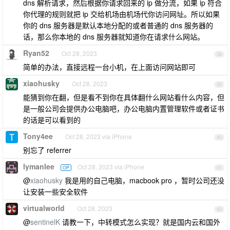
dns 解析请求，然后根据你请求回来的 ip 做分流，如果 ip 符合
你代理的规则就把 ip 交给机场由机场代你访问网址。所以如果
你的 dns 服务器是默认本地分配的或者普通的 dns 服务器的
话，那么你本地的 dns 服务器就知道你在请求什么网站。
Ryan52
Oct 28, 2023
38
简单的办法，直接远程一台小机，在上面访问网站即可
xiaohusky
Oct 28, 2023
39
能猜到你在翻，但是看不到你在具体翻什么网站看什么内容，但
是一般公司会提供办公电脑吧，办公电脑内置管理软件或者证书
的话是可以看到的
Tony4ee
Oct 28, 2023 via iPhone
40
别忘了 referrer
lymanlee
Oct 28, 2023 via iPhone
OP
41
@
xiaohusky
我是用的自己电脑，macbook pro ，暂时公司还没
让安装一些安全软件
virtualworld
Oct 28, 2023
42
@
sentinelK
请教一下，中转模式怎么实现？就是国内云和国外