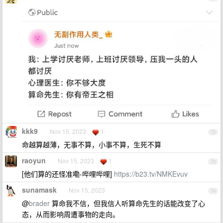
kkk9
Nov 15, 2023
1
72
命越算越薄，无事不算，小事不算，生死不算
raoyun
Nov 15, 2023
1
73
[他们算的还怪准嘞-哔哩哔哩]
https://b23.tv/NMKEvuv
sunamask
Nov 15, 2023
74
@
brader
算命我不信，但我信人听算命先生的话能改变了心
态，从而影响周遭事物的走向。