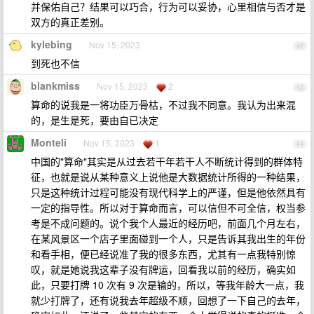
并保佑自己？结果可以巧合，行为可以妥协，心里相信与否才是
双方的真正差别。
kylebing
Nov 15, 2023
42
到死也不信
blankmiss
Nov 15, 2023
2
43
算命的说我是一将功臣万骨枯，不过我不同意。我认为出来混
的，是生是死，要由自已决定
Monteli
Nov 15, 2023
1
44
中国的"算命"其实是从过去若干年若干人不断统计得到的群体特
征，也就是说从某种意义上说他是大数据统计所得的一种结果，
只是这种统计过程可能没有现代科学上的严谨，但是他依然具有
一定的指导性。所以对于算命而言，可以信但不可全信，权当参
考是不成问题的。说个我个人最近的经历吧，前面几个月左右，
在某风景区一个店子里面碰到一个人，只是告诉其我出生的年份
和看手相，便已经说准了我的很多东西，尤其有一点我特别惊
叹，就是她说我这辈子没有牌运，回看我以前的经历，确实如
此，只要打牌 10 次有 9 次是输的，所以，等我年龄大一点，我
就少打牌了，还有说我去年超级不顺，回想了一下自己的去年，