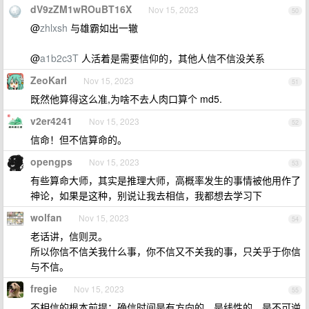
dV9zZM1wROuBT16X
Nov 15, 2023
50
@
zhlxsh
与雄霸如出一辙
@
a1b2c3T
人活着是需要信仰的，其他人信不信没关系
ZeoKarl
Nov 15, 2023
51
既然他算得这么准,为啥不去人肉口算个 md5.
v2er4241
Nov 15, 2023
52
信命！但不信算命的。
opengps
Nov 15, 2023
53
有些算命大师，其实是推理大师，高概率发生的事情被他用作了
神论，如果是这种，别说让我去相信，我都想去学习下
wolfan
Nov 15, 2023
54
老话讲，信则灵。
所以你信不信关我什么事，你不信又不关我的事，只关乎于你信
与不信。
fregie
Nov 15, 2023
55
不相信的根本前提：确信时间是有方向的，是线性的，是不可逆