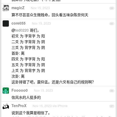
magicZ
Nov 15, 2023
84
算不尽芸芸众生微贱命，回头看五味杂陈奈何天
core055
Nov 15, 2023
85
@
ted0220
哥们，
初爻 为 字背字 为 阳
二爻 为 字背背 为 阴
三爻 为 背字背 为 阴
首卦: 离
四爻 为 字字背 为 阳
五爻 为 字背背 为 阴
上爻 为 背背字 为 阴
次卦: 离
这卦排错了吧，震仰盂。还是六爻有自己的规则啊？
Fooooo0
Nov 15, 2023
86
信风水的人挺多的
TenProX
Nov 15, 2023 via iPhone
87
说到这个我算是相信了。