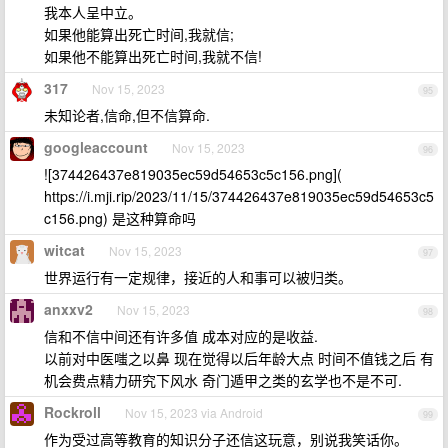
我本人呈中立。
如果他能算出死亡时间,我就信;
如果他不能算出死亡时间,我就不信!
317
Nov 15, 2023
95
未知论者,信命,但不信算命.
googleaccount
Nov 15, 2023
96
![374426437e819035ec59d54653c5c156.png](
https://i.mji.rip/2023/11/15/374426437e819035ec59d54653c5
c156.png) 是这种算命吗
witcat
Nov 15, 2023
97
世界运行有一定规律，接近的人和事可以被归类。
anxxv2
Nov 15, 2023
98
信和不信中间还有许多值 成本对应的是收益.
以前对中医嗤之以鼻 现在觉得以后年龄大点 时间不值钱之后 有
机会费点精力研究下风水 奇门遁甲之类的玄学也不是不可.
Rockroll
Nov 15, 2023 via Android
99
作为受过高等教育的知识分子还信这玩意，别说我笑话你。