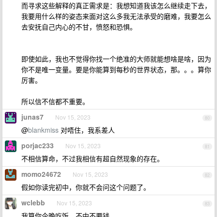
而寻求这些解释的真正需求是：我想知道我该怎么继续走下去，
我要用什么样的姿态来面对这么多我无法承受的磨难，我要怎么
去安抚自己内心的不甘，愤怒和恐惧。
即使如此，我也不觉得你找一个绝准的大师就能想啥是啥，因为
你不是唯一变量。要是你能算到每秒的世界状态，那。。。算你
厉害。
所以信不信都不重要。
junas7
Nov 15, 2023
80
@
blankmiss
对唔住，我系差人
porjac233
Nov 15, 2023
81
不相信算命，不过我相信有超自然现象的存在。
momo24672
Nov 15, 2023
82
假如你读完初中，你就不会问这个问题了。
wclebb
Nov 15, 2023
83
我算你今晚吃饭，不中不要钱。