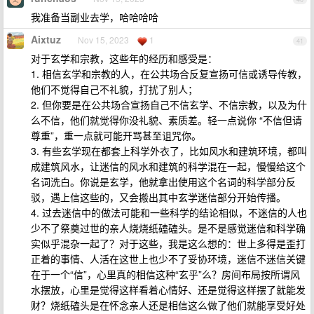
我准备当副业去学，哈哈哈哈
Aixtuz
Nov 15, 2023
1
41
对于玄学和宗教，这些年的经历和感受是：
1. 相信玄学和宗教的人，在公共场合反复宣扬可信或诱导传教，
他们不觉得自己不礼貌，打扰了别人；
2. 但你要是在公共场合宣扬自己不信玄学、不信宗教，以及为什
么不信，他们就觉得你没礼貌、素质差。轻一点说你 “不信但请
尊重”，重一点就可能开骂甚至诅咒你。
3. 有些玄学现在都套上科学外衣了，比如风水和建筑环境，都叫
成建筑风水，让迷信的风水和建筑的科学混在一起，慢慢给这个
名词洗白。你说是玄学，他就拿出使用这个名词的科学部分反
驳，遇上信这些的，又会搬出其中玄学迷信部分开始传播。
4. 过去迷信中的做法可能和一些科学的结论相似，不迷信的人也
少不了祭奠过世的亲人烧烧纸磕磕头。是不是感觉迷信和科学确
实似乎混杂一起了？对于这些，我是这么想的：世上多得是歪打
正着的事情、人活在这世上也少不了妥协环境，迷信不迷信关键
在于一个“信”，心里真的相信这种“玄乎”么？房间布局按所谓风
水摆放，心里是觉得这样看着心情好、还是觉得这样摆了就能发
财？烧纸磕头是在怀念亲人还是相信这么做了他们就能享受好处