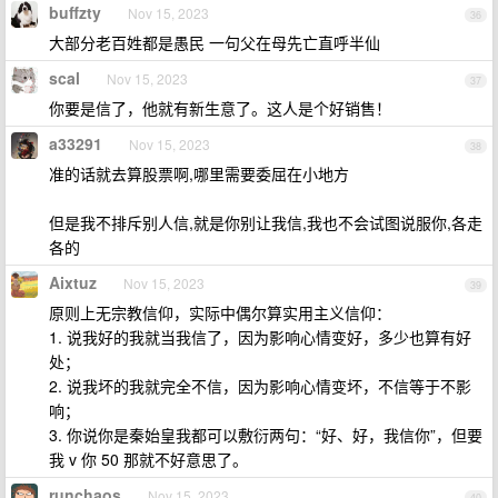
buffzty
Nov 15, 2023
36
大部分老百姓都是愚民 一句父在母先亡直呼半仙
scal
Nov 15, 2023
37
你要是信了，他就有新生意了。这人是个好销售！
a33291
Nov 15, 2023
38
准的话就去算股票啊,哪里需要委屈在小地方
但是我不排斥别人信,就是你别让我信,我也不会试图说服你,各走
各的
Aixtuz
Nov 15, 2023
39
原则上无宗教信仰，实际中偶尔算实用主义信仰：
1. 说我好的我就当我信了，因为影响心情变好，多少也算有好
处；
2. 说我坏的我就完全不信，因为影响心情变坏，不信等于不影
响；
3. 你说你是秦始皇我都可以敷衍两句：“好、好，我信你”，但要
我 v 你 50 那就不好意思了。
runchaos
Nov 15, 2023
40