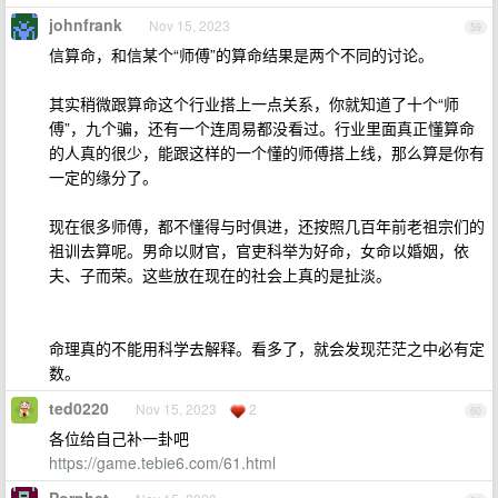
johnfrank
Nov 15, 2023
59
信算命，和信某个“师傅”的算命结果是两个不同的讨论。
其实稍微跟算命这个行业搭上一点关系，你就知道了十个“师
傅”，九个骗，还有一个连周易都没看过。行业里面真正懂算命
的人真的很少，能跟这样的一个懂的师傅搭上线，那么算是你有
一定的缘分了。
现在很多师傅，都不懂得与时俱进，还按照几百年前老祖宗们的
祖训去算呢。男命以财官，官吏科举为好命，女命以婚姻，依
夫、子而荣。这些放在现在的社会上真的是扯淡。
命理真的不能用科学去解释。看多了，就会发现茫茫之中必有定
数。
ted0220
Nov 15, 2023
2
60
各位给自己补一卦吧
https://game.tebie6.com/61.html