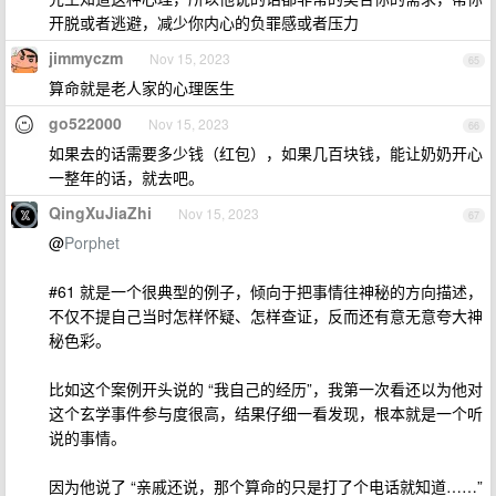
开脱或者逃避，减少你内心的负罪感或者压力
jimmyczm
Nov 15, 2023
65
算命就是老人家的心理医生
go522000
Nov 15, 2023
66
如果去的话需要多少钱（红包），如果几百块钱，能让奶奶开心
一整年的话，就去吧。
QingXuJiaZhi
Nov 15, 2023
67
@
Porphet
#61 就是一个很典型的例子，倾向于把事情往神秘的方向描述，
不仅不提自己当时怎样怀疑、怎样查证，反而还有意无意夸大神
秘色彩。
比如这个案例开头说的 “我自己的经历”，我第一次看还以为他对
这个玄学事件参与度很高，结果仔细一看发现，根本就是一个听
说的事情。
因为他说了 “亲戚还说，那个算命的只是打了个电话就知道……”