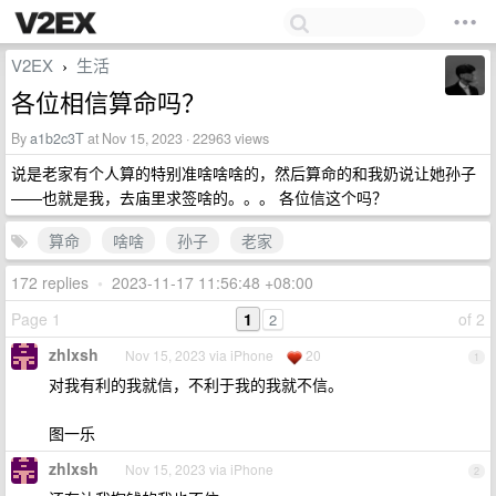
V2EX
生活
›
各位相信算命吗？
By
a1b2c3T
at Nov 15, 2023 · 22963 views
说是老家有个人算的特别准啥啥啥的，然后算命的和我奶说让她孙子
——也就是我，去庙里求签啥的。。。 各位信这个吗？
算命
啥啥
孙子
老家
172 replies
•
2023-11-17 11:56:48 +08:00
Page 1
1
of 2
2
zhlxsh
Nov 15, 2023 via iPhone
20
1
对我有利的我就信，不利于我的我就不信。
图一乐
zhlxsh
Nov 15, 2023 via iPhone
2