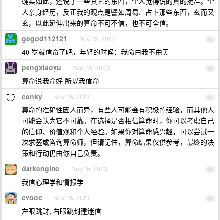
确实如此，还说了一些其它的东西，个人觉得说的真的挺准。个
人亲身经历，反正我的观点是譬如周易、占卜那些东西，玄而又
玄，以此延伸出来的算命不可不信，也不可全信。
gogod112121
Nov 15, 2023
45
40 岁就信命了吧，年轻的时候：我命由我不由天
pengxiaoyu
Nov 15, 2023
46
算命说我命好 所以我信命
conky
Nov 15, 2023
47
算命的准确性因人而异，有些人可能会有积极的经验，而其他人
可能会认为它不可靠。在选择是否相信算命时，你可以考虑自己
的信仰、价值观和个人经验。如果你对算命感兴趣，可以尝试一
次求签或咨询算命师，但请记住，算命结果仅供参考，最终的决
策和行动仍由你自己负责。
darkengine
Nov 15, 2023
48
我信心理学和情报学
cvooc
Nov 15, 2023
49
左眼跳财, 右眼跳封建迷信