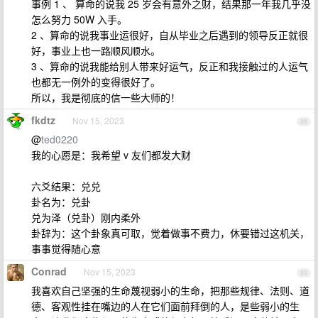
事例 1 、 算命的说我 25 岁会有意外之财，结果那一年我几乎没
怎么努力 50W 入手。
2 、算命的说我事业运很好，自从毕业之后遇到的领导反正就很
好，事业上也一路顺风顺水。
3 、算命的说我能给别人带来好运气，反正和我接触过的人运气
也都无一例外的变得很好了。
所以，我是彻底的信一些大师的！
fkdtz
Nov 15, 2023
88
@
ted0220
我的心愿是：我希望 v 友们都发大财
六爻结果：兑兑
卦名为：兑卦
兑为泽（兑卦）刚内柔外
卦辞为：这个卦象真可取，觉着做事不费力，休要错过这机关，
事事觉得随心意
Conrad
Nov 15, 2023
89
我喜欢自己坚强的生命蔑视弱小的生命，把那些规律、法则、道
德、客观性挂在嘴边的人在它们面前拜倒的人，是些弱小的生