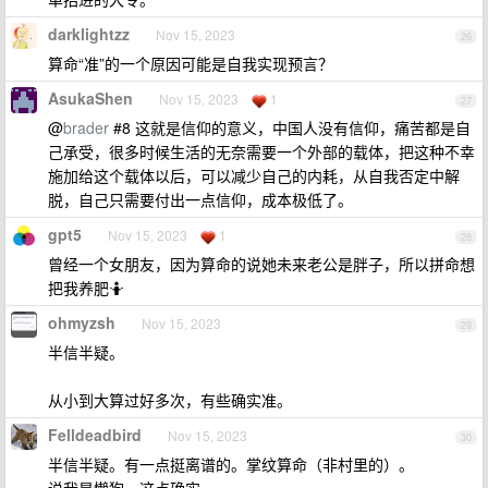
darklightzz
Nov 15, 2023
26
算命“准”的一个原因可能是自我实现预言？
AsukaShen
Nov 15, 2023
1
27
@
brader
#8 这就是信仰的意义，中国人没有信仰，痛苦都是自
己承受，很多时候生活的无奈需要一个外部的载体，把这种不幸
施加给这个载体以后，可以减少自己的内耗，从自我否定中解
脱，自己只需要付出一点信仰，成本极低了。
gpt5
Nov 15, 2023
1
28
曾经一个女朋友，因为算命的说她未来老公是胖子，所以拼命想
把我养肥🤷
ohmyzsh
Nov 15, 2023
29
半信半疑。
从小到大算过好多次，有些确实准。
Felldeadbird
Nov 15, 2023
30
半信半疑。有一点挺离谱的。掌纹算命（非村里的）。