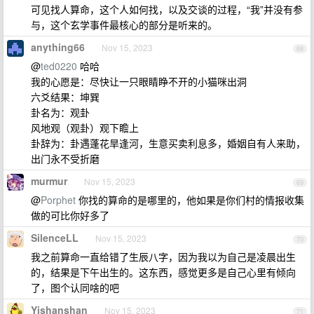
可见找人算命，这个人如何找，以及交谈的过程，“我”并没有参
与，这个玄学事件最核心的部分是听来的。
anything66
Nov 15, 2023
68
@
ted0220
哈哈
我的心愿是：尽快让一只眼睛睁不开的小猫咪出洞
六爻结果：坤巽
卦名为：观卦
风地观（观卦）观下瞻上
卦辞为：卦遇蓬花旱逢河，生意买卖利息多，婚姻自有人来助，
出门永不受折磨
murmur
Nov 15, 2023
69
@
Porphet
你找的算命的是哪里的，他如果是你们村的情报收集
做的可比你好多了
SilenceLL
Nov 15, 2023
70
我之前算命一直给错了生辰八字，因为我以为自己是凌晨出生
的，结果是下午出生的。这东西，感觉更多是自己心里有倾向
了，图个认同啥的吧
Yishanshan
Nov 15, 2023
71