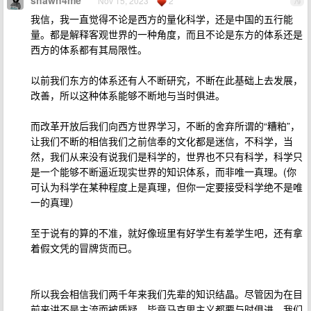
shawn4me
Nov 15, 2023
2
79
我信，我一直觉得不论是西方的量化科学，还是中国的五行能
量。都是解释客观世界的一种角度，而且不论是东方的体系还是
西方的体系都有其局限性。
以前我们东方的体系还有人不断研究，不断在此基础上去发展，
改善，所以这种体系能够不断地与当时俱进。
而改革开放后我们向西方世界学习，不断的舍弃所谓的“糟粕”，
让我们不断的相信我们之前信奉的文化都是迷信，不科学，当
然，我们从来没有说我们是科学的，世界也不只有科学，科学只
是一个能够不断逼近现实世界的知识体系，而非唯一真理。(你
可认为科学在某种程度上是真理，但你一定要接受科学绝不是唯
一的真理）
至于说有的算的不准，就好像班里有好学生有差学生吧，还有拿
着假文凭的冒牌货而已。
所以我会相信我们两千年来我们先辈的知识结晶。尽管因为在目
前来讲不是主流而被质疑，毕竟马克思主义都要与时俱进，我们