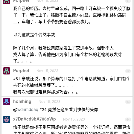
Porphet
Nov 15, 2023
61
我自己的经历。去村里串亲戚，回来路上开车被一个瓢虫咬了脖
子一下，我怕虫子，胳膊不自主拽方向盘，直接撞到路边路牌
上，车翻了，车上爷爷奶奶爸爸都没事儿。
以为这就是个偶然事故
隔了几个月，我听说亲戚家发生了交通事故，但都不大
找人算了算，告诉他是因为家门口有个枯死的老榆树段发芽
了。。。。
Porphet
Nov 15, 2023
62
#61 亲戚还说，那个算命的只是打了个电话就知道，家门口有个
枯死的老榆树段发芽了。。。。。
我每次想都很难觉得那是巧合。。。
homhing
Nov 15, 2023
63
@
wdnmdqaq
#24 竟然在这里看到快快的头像
x7DnVcd9bA706oWp
Nov 15, 2023
64
命不就是你找不到原因或者逃避责任等的一个托词吗，然而算命
先生知道这种心理，所以他说的话都非常的契合你的需求，帮你