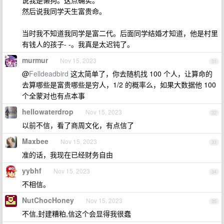
说我是懒狗。这点确实。
然后说我同学天生富贵命。
当时我不知道我同学是富二代。后面同学结婚才知道，他是村里
有钱人的孩子- -。我真是太迟钝了。
murmur
Nov 15, 2023
31
@
Felldeadbird
这太简单了，你去随机找 100 个人，让算命的
去算哪些是富贵哪些是穷人，1/2 的概率么，如果大数据他 100
个全蒙对也有点本事
hellowaterdrop
Nov 15, 2023
32
以前不信，看了商周文化，有点信了
Maxbee
Nov 15, 2023
33
准的话，我现在已经财务自由
yybhf
Nov 15, 2023
34
不相信。
NutChocHoney
Nov 15, 2023
35
不信,封建糟粕,信这个会显得我很蠢