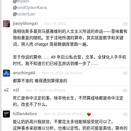
@
thinkm
@
cmdOptionKana
@
coderluan
jiaoyidongxi
Nov 15, 2023
10
我相信斯多葛到马基雅维利的人文主义所说的命运——意味着有
限和重复的随机。至于洼地所谓的算命，其实就是数字和关键
词，用人肉 chatgpt 周易数据库里跑一遍。
至于你说的算命…… 49 年后公私合营，文革，全球化人手手机
时代，我不知道它们已经瓦房店到哪一步了……
anything66
Nov 15, 2023 via Android
11
都算不准的 难得遇到算得准的
n2l
Nov 15, 2023 via iPhone
12
死亡是命中注定的事，除非他长生，不然算成啥都是命中注定
的，改变不了什么。
hiDandelion
Nov 15, 2023 via iPhone
1
13
能让奶奶高兴我就信，不要花太多钱能够接受就可以了。
这种事本来就难以分析，也难以定性。奶奶可能是真信，算命的