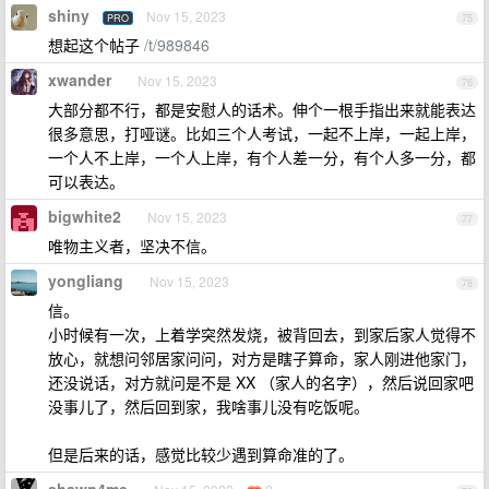
shiny
Nov 15, 2023
PRO
75
想起这个帖子
/t/989846
xwander
Nov 15, 2023
76
大部分都不行，都是安慰人的话术。伸个一根手指出来就能表达
很多意思，打哑谜。比如三个人考试，一起不上岸，一起上岸，
一个人不上岸，一个人上岸，有个人差一分，有个人多一分，都
可以表达。
bigwhite2
Nov 15, 2023
77
唯物主义者，坚决不信。
yongliang
Nov 15, 2023
78
信。
小时候有一次，上着学突然发烧，被背回去，到家后家人觉得不
放心，就想问邻居家问问，对方是瞎子算命，家人刚进他家门，
还没说话，对方就问是不是 XX （家人的名字），然后说回家吧
没事儿了，然后回到家，我啥事儿没有吃饭呢。
但是后来的话，感觉比较少遇到算命准的了。