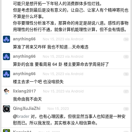
可能只是想开拓一下年轻人的消费群体多恰烂钱。
但是考虑到最后是没有意义的，让自己、让家人有个精神寄托也
不算是什么坏事。
你非要理性分析准不准，那算命的肯定是胡说八道。感性的事物
用理性的分析行不通，就像计算机能理性计算，但不会有情感。
anything66
Nov 15, 2023 via Android
14
算准了将来又咋样 我也不知道…天命难违
anything66
Nov 15, 2023 via Android
15
算卦的会准 要看周易 64 卦 楼主要算命去学周易好了
anything66
Nov 15, 2023 via Android
16
楼主去求一个吧 也没啥损失
lixiang2017
Nov 15, 2023 via Android
17
我命由我不由天
QingXuJiaZhi
Nov 15, 2023
18
@
brader
对，也有心理因素，但很显然当事人也知道是一种安
慰而已。所以我发现，其实根本没人相信算命。