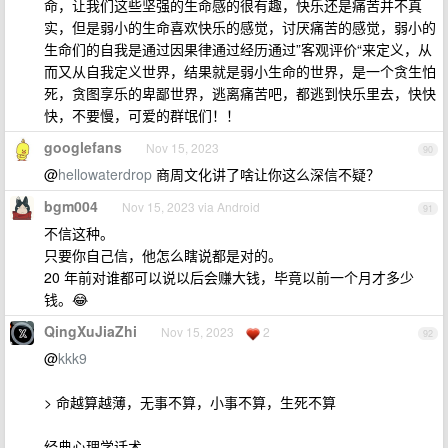
命，让我们这些坚强的生命感的很有趣，快乐还是痛苦并不真
实，但是弱小的生命喜欢快乐的感觉，讨厌痛苦的感觉，弱小的
生命们的自我是通过因果律通过经历通过”客观评价“来定义，从
而又从自我定义世界，结果就是弱小生命的世界，是一个贪生怕
死，贪图享乐的卑鄙世界，逃离痛苦吧，都逃到快乐里去，快快
快，不要慢，可爱的群氓们！！
googlefans
Nov 15, 2023
90
@
hellowaterdrop
商周文化讲了啥让你这么深信不疑？
bgm004
Nov 15, 2023 via Android
91
不信这种。
只要你自己信，他怎么瞎说都是对的。
20 年前对谁都可以说以后会赚大钱，毕竟以前一个月才多少
钱。😂
QingXuJiaZhi
Nov 15, 2023
2
92
@
kkk9
> 命越算越薄，无事不算，小事不算，生死不算
经典心理学话术。