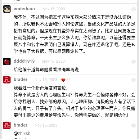
coderluan
Nov 15, 2023
6
我不信，不过因为把玄学这种东西大部分情况下是没办法证伪
的，所以我也不太会和别人辩论这些，当成文化产品啥的大多是
挺有意思的。但是现在有些算命实在太弱智了，比如让网友发生
日就能算命，一天出生那么多人呢，你给谁算呢，以前还得要生
辰八字和名字来表明自己没算错人，现在咋还退化了呢，还是玄
学也有了大数据，可以靠网民定位了。
dddd1919
Nov 15, 2023
7
给他编十道算命题看看准确率再说
brader
Nov 15, 2023
33
8
我看过一个新奇角度的言论：
算命不就是穷人的心理医生吗？算命先生不会怪你各种不好，会
给你找别人、找外部的原因，让心理压抑、消极的穷人有了活下
去的勇气，日子有了奔头。相对于专业的心理医生而言，你只需
要付出很少的费用给算命先生，你所需要做的，就是相信他！
brader
Nov 15, 2023
9
@
zhlxsh