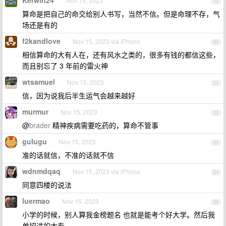
Kerwin24
Nov 15, 2023
19
算命是把自己的命交给别人书写，当然不信。但是命理不存，气
场还是有的
f2kandlove
Nov 15, 2023 via iPhone
20
相信算命的大有人在，还有风水之类的，很多有钱的都信这些，
而且别忘了 3 年前的雷火神
wtsamuel
Nov 15, 2023
21
信，因为说我后半生运气会越来越好
murmur
Nov 15, 2023
22
@
brader
精神疾病需要吃药的，算命不管事
gulugu
Nov 15, 2023
23
准的话就信，不准的话就不信
wdnmdqaq
Nov 15, 2023 via iPhone
24
同意四楼的说法
luermao
Nov 15, 2023
25
小学的时候，别人算我金榜题名 也就是能考个好大学。然后我
单招进的大专。