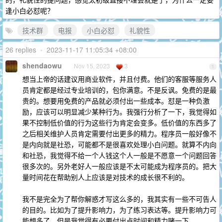
逢小白必怼呢？
技术群
电报
小白必怼
礼貌性
26 replies
•
2023-11-17 11:05:34 +08:00
shendaowu
Nov 15, 2023
3
1
想当上帝的话建议用商业软件，并且付费。他们的客服等服务人
员肯定都是经过专业培训的，包你满意。不是反讽。免费的是最
贵的。想要用免费的产品就必须付出一些成本。怼是一种负激
励，应该可以明显减少某种行为。我强行分析了一下，我觉得如
果不控制低价值的行为这些行为肯定会变多。低价值的东西多了
之后相关维护人员肯定需要付出更多的精力。程序员一般好像不
是内向就是社恐，可能都不是很喜欢处理小白问题。就算不内向
和社恐，我觉得不给一个人钱这个人一般是不愿意一个问题回答
很多次的。另外老好人一般应该是不太可能成为程序员的。把大
量时间花在帮助别人上应该是对技术的成长很不利的。
我不是完全为了帮你解惑才写这么多的，我其实有一些不可告人
的目的。比如为了提升影响力，为了练习表达等。提升影响力可
能想多了，但是我觉得有必要付出点时间和精力赌一下。