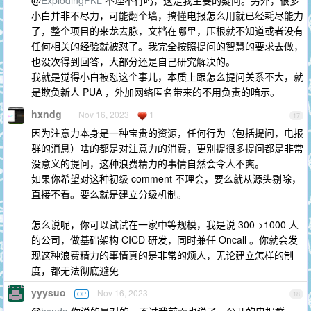
@
ExplodingFKL
不理不行吗，这是我主要的疑问。另外，很多
小白并非不尽力，可能翻个墙，搞懂电报怎么用就已经耗尽能力
了，整个项目的来龙去脉，文档在哪里，压根就不知道或者没有
任何相关的经验就被怼了。我完全按照提问的智慧的要求去做，
也没次得到回答，大部分还是自己研究解决的。
我就是觉得小白被怼这个事儿，本质上跟怎么提问关系不大，就
是欺负新人 PUA ，外加网络匿名带来的不用负责的暗示。
hxndg
Nov 16, 2023
1
17
因为注意力本身是一种宝贵的资源，任何行为（包括提问，电报
群的消息）啥的都是对注意力的消费，更别提很多提问都是非常
没意义的提问，这种浪费精力的事情自然会令人不爽。
如果你希望对这种初级 comment 不理会，要么就从源头剔除，
直接不看。要么就是建立分级机制。
怎么说呢，你可以试试在一家中等规模，我是说 300->1000 人
的公司，做基础架构 CICD 研发，同时兼任 Oncall 。你就会发
现这种浪费精力的事情真的是非常的烦人，无论建立怎样的制
度，都无法彻底避免
yyysuo
Nov 16, 2023
OP
18