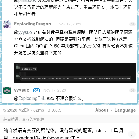
@
pinkbook
远离和怼是矛盾的吧，小白只是在某些领域白，要
说不具备正常的理解能力有点过了，重点还是 3 ，本质上还是
排斥初学者。
ExplodingDragon
Nov 17, 2023
25
@
yyysuo
#16 有时候是真的看着烦躁 , 明明日志都说明了问题,
查查文档就能解决的 ,但硬是要到群里问 , 类似于这种 (这是
Gitea 国内 QQ 群 问题) 每天都有很多类似的, 有时候真不知道
开发者是怎么坚持下来的
yyysuo
Nov 17, 2023
OP
26
@
ExplodingFKL
#25 不理会很难么。
© 2026 V2EX · 62ms · 3.9.8.5
About
·
Language
纯自然语言交互的智能体
纯自然语言交互的智能体，没有显式的配置，skill，工具调
›
用。playwright和视觉的computer工具。