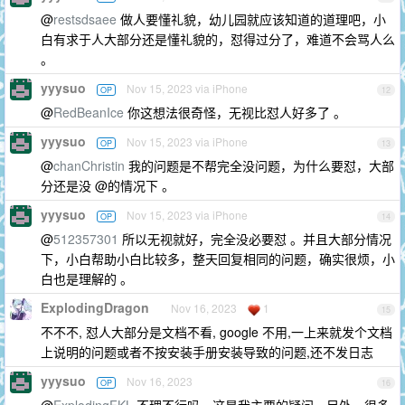
@
restsdsaee
做人要懂礼貌，幼儿园就应该知道的道理吧，小
白有求于人大部分还是懂礼貌的，怼得过分了，难道不会骂人么
。
yyysuo
Nov 15, 2023 via iPhone
OP
12
@
RedBeanIce
你这想法很奇怪，无视比怼人好多了 。
yyysuo
Nov 15, 2023 via iPhone
OP
13
@
chanChristin
我的问题是不帮完全没问题，为什么要怼，大部
分还是没 @的情况下 。
yyysuo
Nov 15, 2023 via iPhone
OP
14
@
512357301
所以无视就好，完全没必要怼 。并且大部分情况
下，小白帮助小白比较多，整天回复相同的问题，确实很烦，小
白也是理解的 。
ExplodingDragon
Nov 16, 2023
1
15
不不不, 怼人大部分是文档不看, google 不用,一上来就发个文档
上说明的问题或者不按安装手册安装导致的问题,还不发日志
yyysuo
Nov 16, 2023
OP
16