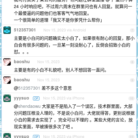
24 小时响应吧，不过周六周末在群里问也有人回复。就算问一
个最傻逼的问题他们也客客气气地回复。
一个很简单的道理「我又不是你爹凭什么帮你」
512357301
Nov 15, 2023 via Android
7
主要是小白问的问题确实太小白了，如果很有耐心的回复，那小
白会有很多问题的，一旦某一刻没耐心了，反倒会招致小白的
怼。。。
baoshu
Nov 15, 2023
8
主要是有的小白不礼貌吧，别人不想回答一直问。
baoshu
Nov 15, 2023
9
@
512357301
差不多这个意思
yyysuo
Nov 15, 2023 via iPhone
OP
10
@
shendaowu
大家是不是陷入了一个误区，技术群里面，大部
分问题压根没人理的，不是说小白问，大佬就得答，更别说根据
小白的需求去实现了 ，完全可以不理的 。某些大佬的言论，放
现实里面，早被揍很多次了吧 。
yyysuo
Nov 15, 2023 via iPhone
OP
11