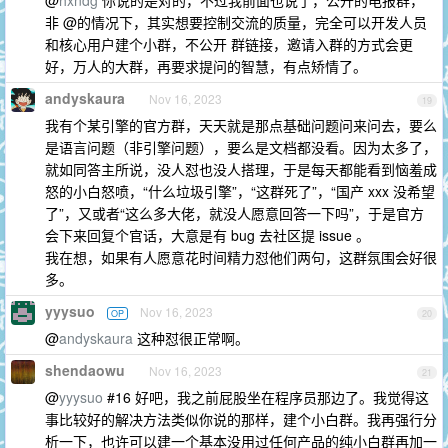
@
hxndg
你说的是对的，不过我前面也说了，公开的电报群，
非 @的情况下，其实想要控制交流的质量，完全可以开发人员
和核心用户建个小群，不公开 群链接，邀请入群的方式会更
好，万人的大群，再要求提问的智慧，有点矫情了。
andyskaura
Nov 16, 2023
19
我有个某引擎的官方群，天天就是那点基础问题问来问去，要么
是语言问题（非引擎问题），要么是文档都没看。因为太多了，
就如同答主所说，没人怼也没人搭理，于是每天都能看到恼羞成
怒的小白怒喷，“什么垃圾引擎”，“这群死了”，“国产 xxx 没希望
了”，又或者“这么多大佬，就没人愿意回答一下吗”，于是官方
会下来回复个官话，大意是有 bug 去社区提 issue 。
我在想，如果有人愿意花时间精力怼他们两句，这群氛围会好很
多。
yyysuo
Nov 16, 2023
OP
20
@
andyskaura
这种怼很正常啊。
shendaowu
Nov 16, 2023
21
@
yyysuo
#16 好吧，我之前屁股坐在程序员那边了。我觉得这
事比较好的解决方法类似你说的那样，建个小白群。我再强行分
析一下，也许可以建一个基本没用过任何产品的纯小白群再加一