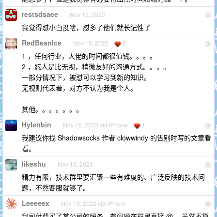
restsdsaee
Nov 15, 2023
2
我觉得怼小白没啥，怼多了他们就长记性了
RedBeanIce
Nov 15, 2023
3
3
1 ，任何行业，大佬的时间都很值钱。。。。
2 ，怼人是比无视，稍微友好的沟通方式。。。。
一部分情况下，被怼可以学习到新的知识。
无视则代表着，对方不认为我是个人。
其他。。。。。。。
Hylenbin
Nov 15, 2023 via iPhone
1
4
我建议你找 Shadowsocks 作者 clowwindy 的告别时写的文章看
看。
likeshu
Nov 15, 2023
5
精力有限，技术群里要汇聚一些有难度的、广泛反映的技术问
题，不然客服就够了。
Leeeeex
Nov 15, 2023 via iPhone
6
我司付费买了某公司的服务，有问题在群里直接 @ ，虽然不算