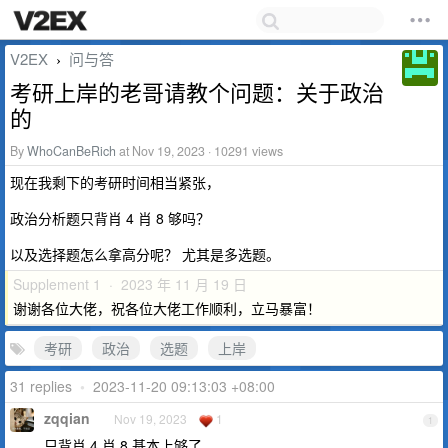
V2EX
问与答
›
考研上岸的老哥请教个问题：关于政治
的
By
WhoCanBeRich
at Nov 19, 2023 · 10291 views
现在我剩下的考研时间相当紧张，
政治分析题只背肖 4 肖 8 够吗？
以及选择题怎么拿高分呢？ 尤其是多选题。
Supplement 1 · 2023 年 11 月 19 日
谢谢各位大佬，祝各位大佬工作顺利，立马暴富！
考研
政治
选题
上岸
31 replies
•
2023-11-20 09:13:03 +08:00
zqqian
Nov 19, 2023
1
1
只背肖 4 肖 8 基本上够了