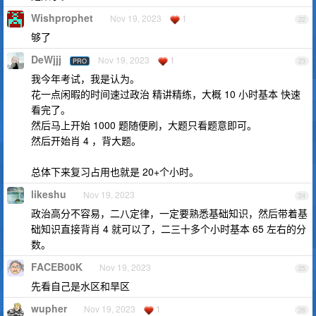
Wishprophet
Nov 19, 2023
1
22
够了
DeWjjj
Nov 19, 2023
1
PRO
23
我今年考试，我是认为。
花一点闲暇的时间速过政治 精讲精练，大概 10 小时基本 快速
看完了。
然后马上开始 1000 题随便刷，大题只看题意即可。
然后开始肖 4 ，背大题。
总体下来复习占用也就是 20+个小时。
likeshu
Nov 19, 2023
24
政治高分不容易，二八定律，一定要熟悉基础知识，然后带着基
础知识直接背肖 4 就可以了，二三十多个小时基本 65 左右的分
数。
FACEB00K
Nov 19, 2023
25
先看自己是水区和旱区
wupher
Nov 19, 2023
1
26