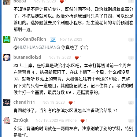
bo233
Nov 19, 2023
1
17
不知道是不是计算机专业，既然时间不够，政治就别想着拿高分
了，不拖后腿就可以。政治分析题我当时只背了肖四，可以说是
够用的。选择题就去买个刷题小程序，把主流老师的考前预测卷
都刷一遍。
WhoCanBeRich
Nov 19, 2023
OP
18
@
HUZHUANGZHUANG
你真绝了 哈哈
butanediol2d
Nov 19, 2023
1
19
23 年上岸，座标算是政治小水区吧，本来打算初试前一个周左
右背背肖 4 ，结果新冠阳了，在床上躺了一个周，什么都没复
习，就听听 B 站上的带背，大概讲过啥有个粗浅的印象，完整
背下来的只有一道题目，其他能记就记，记不住算了。考试的时
候主打一个塞满，最后分数 69 ，还挺满意的。
chendl111
Nov 19, 2023
1
20
肖四就够了，当年考哈尔滨水区没怎么准备政治结果 71
ZztGqk
Nov 19, 2023 via iPhone
1
21
实际上背诵的时间就在一两周左右，注意别放了别的学科，特别
是数学。