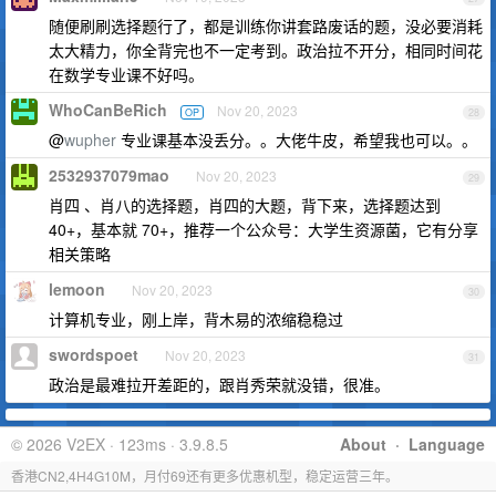
随便刷刷选择题行了，都是训练你讲套路废话的题，没必要消耗
太大精力，你全背完也不一定考到。政治拉不开分，相同时间花
在数学专业课不好吗。
WhoCanBeRich
Nov 20, 2023
OP
28
@
wupher
专业课基本没丢分。。大佬牛皮，希望我也可以。。
2532937079mao
Nov 20, 2023
29
肖四 、肖八的选择题，肖四的大题，背下来，选择题达到
40+，基本就 70+，推荐一个公众号：大学生资源菌，它有分享
相关策略
lemoon
Nov 20, 2023
30
计算机专业，刚上岸，背木易的浓缩稳稳过
swordspoet
Nov 20, 2023
31
政治是最难拉开差距的，跟肖秀荣就没错，很准。
© 2026 V2EX · 123ms · 3.9.8.5
About
·
Language
香港CN2,4H4G10M，月付69还有更多优惠机型，稳定运营三年。