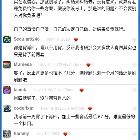
实在没信心，那就别考了。纠结来纠结去，没有意义。就算有老
哥免费给你一些方案，假设你没考上，那是谁的问题？不会要别
人对你负责吧？
自己的事情自己做，自己的决定自己做，对结果负责就行。
Secular0246
Nov 19, 2023
1
3
都是背肖四，肖八不用背，反正我考研那会大多数人肖四其实也
只是背了前两套
Muniesa
Nov 19, 2023 via Android
1
4
够了，反正背更多也拉不了几分，选择题只剩一个月的话还是刷
刷题吧
kisick
Nov 19, 2023 via iPhone
1
5
肖四就够了，没时间背肖八的
coderlxm
Nov 19, 2023 via Android
1
6
我考前一周背了下肖四，加上一些套话最后 67 分，难度最低的
一个科目。
hammy
Nov 19, 2023
1
7