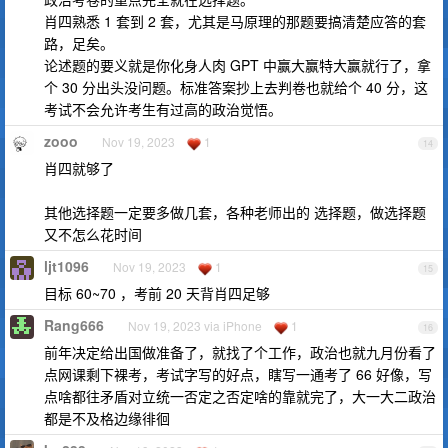
肖四熟悉 1 套到 2 套，尤其是马原理的那题要搞清楚应答的套
路，足矣。
论述题的要义就是你化身人肉 GPT 中赢大赢特大赢就行了，拿
个 30 分出头没问题。标准答案抄上去判卷也就给个 40 分，这
考试不会允许考生有过高的政治觉悟。
zooo
Nov 19, 2023
1
14
肖四就够了
其他选择题一定要多做几套，各种老师出的 选择题，做选择题
又不怎么花时间
ljt1096
Nov 19, 2023
1
15
目标 60~70 ，考前 20 天背肖四足够
Rang666
Nov 19, 2023 via iPhone
1
16
前年决定给出国做准备了，就找了个工作，政治也就九月份看了
点网课剩下裸考，考试字写的好点，瞎写一通考了 66 好像，写
点啥都往矛盾对立统一否定之否定啥的靠就完了，大一大二政治
都是不及格边缘徘徊