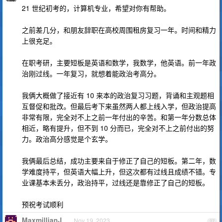
21 世纪初考的，计算机专业，希望对你有帮助。
之前差几分，和朋友辞职在高校周围租房复习一年。时间和精力
上很充足。
在职考研，主要短板是英语和数学，我数学，他英语。前一年政
治刚过线。一年复习，就想着能政治考高分。
我俩大概做了接近有 10 来本的政治复习习题，背诵和主观题相
互督促和批改。但最后考下来虽然两人都上线入学，但政治提高
非常有限，完全对不上之前一年付出的辛苦。和第一年分数总体
相近，略有提升，但不到 10 分而已，完全对不上之前付出的努
力。政治高分感觉是个玄学。
我俩最后总结，成功主要来自于修正了自己的短板。第二年，数
学难度持平，但英语大幅上升，但这次都有过线且成绩不错。专
业课基本未丢分，政治持平，过线还是靠修正了自己的短板。
预祝考试顺利
MaxmillianJ
Nov 19, 2023
27