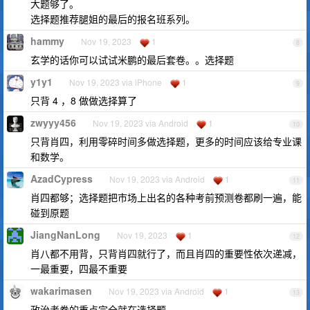
大题够了。
选择题推荐腿姐的最后的报名班系列。
hammy
Nov 19, 2023
1
8
玄学的话你可以试试米鹏的最后套卷。。选择题
y1y1
Nov 19, 2023 via iPhone
1
9
只背 4 ，8 做做选择算了
zwyyy456
Nov 19, 2023 via Android
1
10
只背肖四，利用零碎时间多做选择题，更多的时间应该给专业课
和数学。
AzadCypress
Nov 19, 2023 via Android
1
11
肖四都够；选择题把市场上出名的各种考前预测卷都刷一遍，能
碰到原题
JiangNanLong
Nov 19, 2023
1
12
肖八都不用背，只背肖四就行了，而且肖四的重要性依次递减，
一最重要，四最不重要
wakarimasen
Nov 19, 2023 via Android
1
13
政治考卷的重点完全就在选择题。