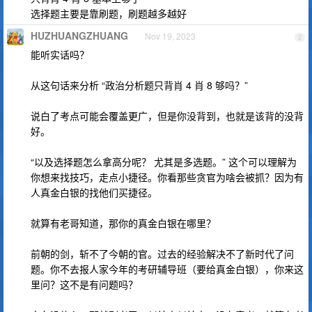
选择题主要是靠刷题，刷题越多越好
HUZHUANGZHUANG
Nov 19, 2023
2
能听实话吗？
从这句话来分析 “政治分析题只背肖 4 肖 8 够吗？”
说白了考点可能会覆盖更广，但是你没背到，也就是该背的没背
好。
“以及选择题怎么拿高分呢？ 尤其是多选题。” 这个可以理解为
你想来找技巧，走点小捷径。你看那些贪官为啥会被抓？因为有
人真金白银的找他们买捷径。
就算有老哥知道，那你的真金白银在哪里？
前朝的剑，斩不了今朝的官。过去的经验解决不了新时代了问
题。你不去报人家今年的考研辅导班（要给真金白银），你来这
里问？这不是有问题吗？