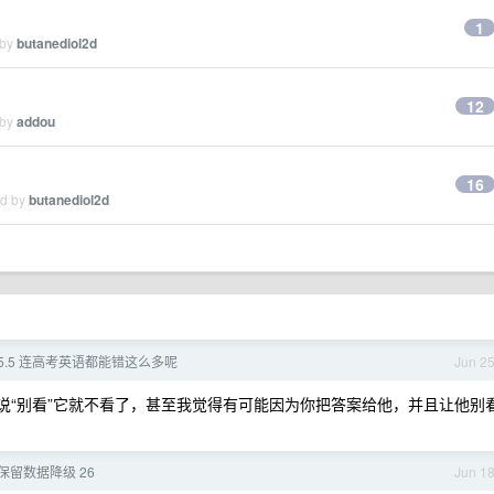
1
 by
butanediol2d
12
 by
addou
16
ed by
butanediol2d
t5.5 连高考英语都能错这么多呢
Jun 2
是你说“别看”它就不看了，甚至我觉得有可能因为你把答案给他，并且让他别
如何保留数据降级 26
Jun 1