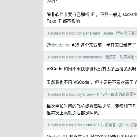
的吧？
除非软件非要自己解析 IP ，不然一般走 soc
Fake IP 都不影响。
Replied to a topic by
Bananana
Apple
所以今天凌晨的
›
›
@
cloudzhou
#35 这个东西前一半其实已经有了，叫 A
Replied to a topic by
paivansade
程序员
别再神化 V
›
›
VSCode 和用不用快捷键也没有太多直接关系呀，
虽然我也不用 VSCode ，但主要是不喜欢基于
Replied to a topic by
Croow
问与答
回家的高铁要坐
›
›
每次坐长时间的飞机或者高铁之前，我都想下几
但每次上高铁之后都是睡觉。
Replied to a topic by
xuduo1013
问与答
按 Ctrl
›
›
@
a1b2c3T
我感觉大写锁定这个功能几乎用不到呀