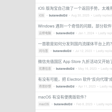
iOS 版淘宝自己做了一个返回手势，太难
iOS
•
butanediol2d
•
Aug 30, 2025
• Lastly replie
Windows 遇到一个奇怪的问题，部分软
云修电脑
•
butanediol2d
•
Jan 1, 2024
• Lastly rep
一首歌是如何分发到国内流媒体平台上的
问与答
•
butanediol2d
•
Jul 12, 2023
• Lastly repli
微信充值国区 App Store 九折活动又开始
优惠信息
•
butanediol2d
•
May 16, 2023
• Lastly r
有没有可能，把 Electron 软件“反向代理
奇思妙想
•
butanediol2d
•
Apr 11, 2023
• Lastly re
macOS 有没有便携版软件？
macOS
•
butanediol2d
•
Feb 8, 2023
• Lastly repl