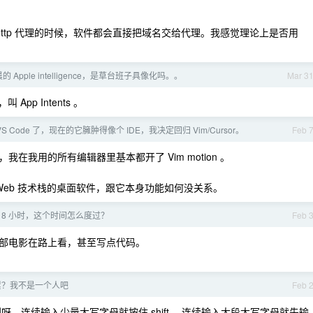
ks/http 代理的时候，软件都会直接把域名交给代理。我感觉理论上是否用
 Apple intelligence，是草台班子具像化吗。。
Mar 3
pp Intents 。
S Code 了，现在的它臃肿得像个 IDE，我决定回归 Vim/Cursor。
Feb 
我在我用的所有编辑器里基本都开了 Vim motion 。
 Web 技术栈的桌面软件，跟它本身功能如何没关系。
 8 小时，这个时间怎么度过？
Feb 
部电影在路上看，甚至写点代码。
 好累？我不是一个人吧
Feb 
。连续输入少量大写字母就按住 shift ，连续输入大段大写字母就先输