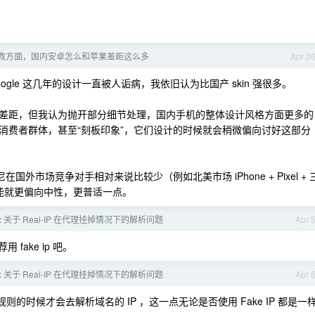
教方面，国内安卓怎么和苹果差距这么多
Apr 2
ogle 这几年的设计一直被人诟病，我依旧认为比国产 skin 强很多。
差距，但我认为抛开部分细节处理，国内手机的整体设计风格方面更多的
消费者群体，甚至“刻板印象”，它们设计的时候就会稍微偏向讨好这部分
尼在国外市场竞争对手相对来说比较少（例如北美市场 iPhone + Pixel + 
可能就更偏向中性，更普适一点。
gBox 关于 Real-IP 在代理挂掉情况下的解析问题
Apr 
fake ip 吧。
gBox 关于 Real-IP 在代理挂掉情况下的解析问题
Apr 
 IP 规则的时候才会去解析域名的 IP ，这一点无论是否使用 Fake IP 都是一