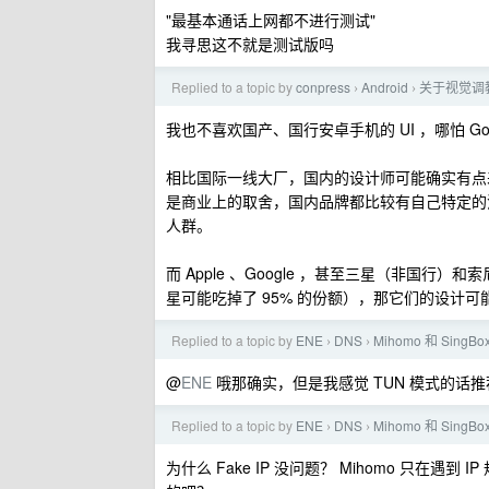
"最基本通话上网都不进行测试"
我寻思这不就是测试版吗
Replied to a topic by
conpress
Android
关于视觉调
›
›
我也不喜欢国产、国行安卓手机的 UI ，哪怕 Go
相比国际一线大厂，国内的设计师可能确实有点
是商业上的取舍，国内品牌都比较有自己特定的
人群。
而 Apple 、Google ，甚至三星（非国行）和索
星可能吃掉了 95% 的份额），那它们的设计
Replied to a topic by
ENE
DNS
Mihomo 和 Sin
›
›
@
ENE
哦那确实，但是我感觉 TUN 模式的话推荐用 
Replied to a topic by
ENE
DNS
Mihomo 和 Sin
›
›
为什么 Fake IP 没问题？ Mihomo 只在遇到