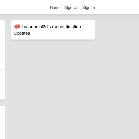
Home
Sign Up
Sign In
butanediol2d's recent timeline
updates