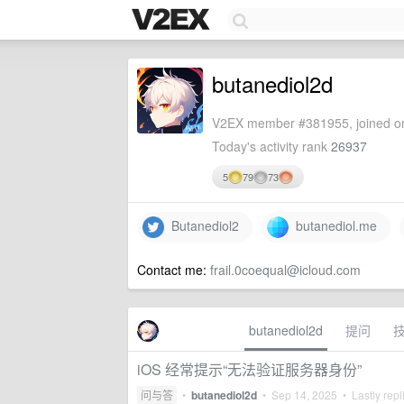
butanediol2d
V2EX member #381955, joined on
Today's activity rank
26937
5
79
73
Butanediol2
butanediol.me
Contact me:
frail.0coequal@icloud.com
butanediol2d
提问
iOS 经常提示“无法验证服务器身份”
问与答
•
butanediol2d
•
Sep 14, 2025
• Lastly repl