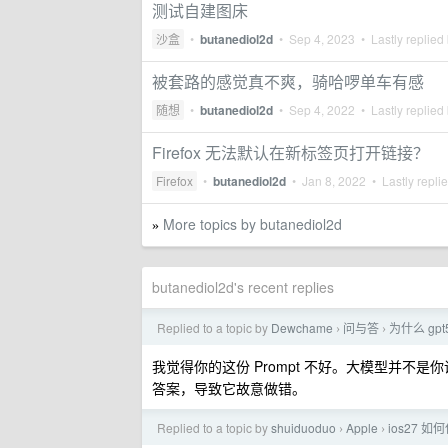
测试自建图床
沙盒
•
butanediol2d
•
Sep 4, 2023
• Lastly replied
被套路的感觉真不爽，骑哈啰单车有感
随想
•
butanediol2d
•
Sep 4, 2022
• Lastly replied
Firefox 无法默认在新标签页打开链接？
Firefox
•
butanediol2d
•
Jan 8, 2022
• Lastly repli
More topics by butanediol2d
»
butanediol2d's recent replies
Replied to a topic by
Dewchame
问与答
为什么 gp
›
›
我觉得你的这份 Prompt 不好。大模型并不
答案，导致它故意做错。
Replied to a topic by
shuiduoduo
Apple
ios27 
›
›