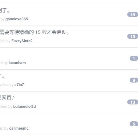
用了。
19
d by
gaoolove365
件需要等待精确的 15 秒才会启动。
19
lied by
FuzzySloth2
？
1
ed by
lucacham
了。
9
eplied by
c7in7
”成网页？
13
plied by
butanediol2d
5
ied by
callmesmc