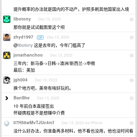
提升概率的办法就是国内的不动产，护照多刷其他国家出入境
libotony
Dec 13, 2023
3
那你就是试试截图里这个呗
zhyd1997
Dec 13, 2023
OP
4
@
libotony
这是去年的，今年门槛高了
jonathanchoo
Dec 13, 2023
5
三年内：新马泰->日韩->澳洲/新西兰->申根
最后：美加
jgh004
Dec 13, 2023
6
换个地方吧，美帝有啥好玩的。
BanShe
Dec 13, 2023
7
10 年前白本直接签出
怀疑携程是不是想赚中介费
07H56wMvTJUc4rcf
Dec 13, 2023 via iPhone
8
没什么好办法，你准备再多材料，他不看也没用，他也没时间看