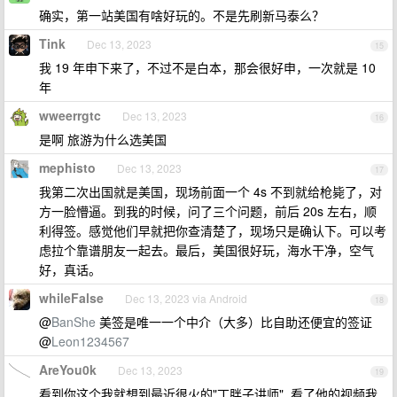
确实，第一站美国有啥好玩的。不是先刷新马泰么？
Tink
Dec 13, 2023
15
我 19 年申下来了，不过不是白本，那会很好申，一次就是 10
年
wweerrgtc
Dec 13, 2023
16
是啊 旅游为什么选美国
mephisto
Dec 13, 2023
17
我第二次出国就是美国，现场前面一个 4s 不到就给枪毙了，对
方一脸懵逼。到我的时候，问了三个问题，前后 20s 左右，顺
利得签。感觉他们早就把你查清楚了，现场只是确认下。可以考
虑拉个靠谱朋友一起去。最后，美国很好玩，海水干净，空气
好，真话。
whileFalse
Dec 13, 2023 via Android
18
@
BanShe
美签是唯一一个中介（大多）比自助还便宜的签证
@
Leon1234567
AreYou0k
Dec 13, 2023
19
看到你这个我就想到最近很火的"丁胖子讲师", 看了他的视频我