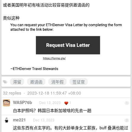
或者美国明年初有啥活动比较容易提供邀请函的
类似这种
滞留
邀请函
消年假
签证官
32 replies
•
2023-12-18 11:59:47 +08:00
WASP76b
Dec 13, 2023
1
1
白本护照吗？韩国日本新加坡啥的先去一趟
me221
Dec 13, 2023
2
这些东西有点玄学的。有的大龄单身女工薪族，buff 叠满也能过