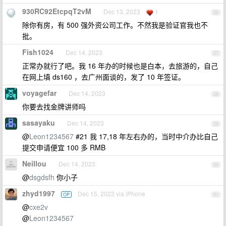
930RC92EtcpqT2vM
Dec 13, 2023
1
26
除你有房，有 500 强外资公司工作。不然我是验证官我也不
批。
Fish1024
Dec 14, 2023
27
正常办就行了吧。我 16 年办的时候也是白本，去旅游的，自己
在网上填 ds160 ，去广州面谈的，发了 10 年签证。
voyagefar
Dec 14, 2023
28
你要去找金牌讲师吗
sasayaku
Dec 14, 2023
29
@
Leon1234567
#21 我 17,18 年左右办的，当时中介办比自己
提交申请便宜 100 多 RMB
Neillou
Dec 14, 2023
30
@
dsgdsfh
你小子
zhyd1997
Dec 15, 2023 via iPhone
OP
31
@
cxe2v
@
Leon1234567