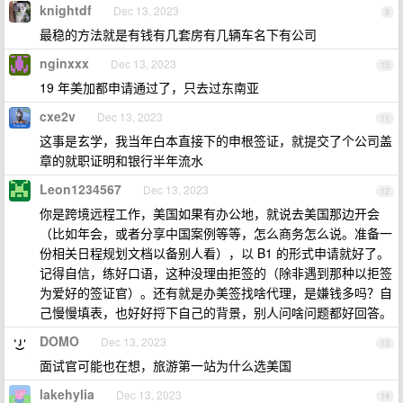
knightdf
Dec 13, 2023
9
最稳的方法就是有钱有几套房有几辆车名下有公司
nginxxx
Dec 13, 2023
10
19 年美加都申请通过了，只去过东南亚
cxe2v
Dec 13, 2023
11
这事是玄学，我当年白本直接下的申根签证，就提交了个公司盖
章的就职证明和银行半年流水
Leon1234567
Dec 13, 2023
12
你是跨境远程工作，美国如果有办公地，就说去美国那边开会
（比如年会，或者分享中国案例等等，怎么商务怎么说。准备一
份相关日程规划文档以备别人看），以 B1 的形式申请就好了。
记得自信，练好口语，这种没理由拒签的（除非遇到那种以拒签
为爱好的签证官）。还有就是办美签找啥代理，是嫌钱多吗？自
己慢慢填表，也好好捋下自己的背景，别人问啥问题都好回答。
DOMO
Dec 13, 2023
13
面试官可能也在想，旅游第一站为什么选美国
lakehylia
Dec 13, 2023
14