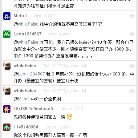
才知道为啥签证门槛高才是正常.
Mithril
Dec 13, 2023
20
@
whileFalse
找中介的话就不用交签证费了吗？
Leon1234567
Dec 13, 2023
21
@
whileFalse
咋可能，我自己很久以前办的 10 年签，那会自己
办就比中介办便宜不少。刚才随便百度下现在自己办 1300 多，
中介 1300 多帮你办？靠爱发电嘛。。。。
whileFalse
Dec 13, 2023 via Android
22
@
Leon1234567
我 6 年前办的，没记错的话个人办 600 多，中
介办（最便宜的套餐）便宜几十块
whileFalse
Dec 13, 2023 via Android
23
@
Mithril
中介一价全包啊
18xlX5iTe9mdoau0
Dec 13, 2023
24
先把各种伊斯兰国家去一遍
1145148964
Dec 13, 2023
25
你这个和想移民那群人简直一摸一样啊