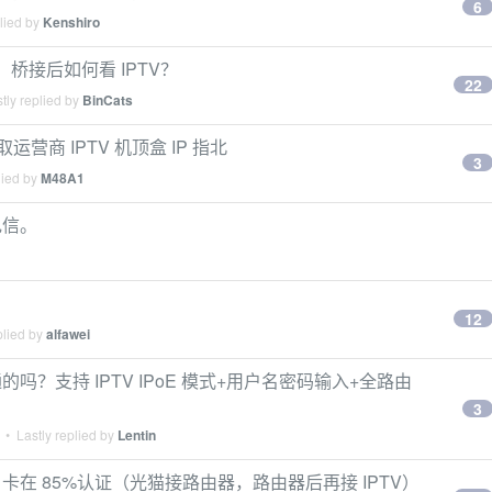
6
lied by
Kenshiro
，桥接后如何看 IPTV？
22
tly replied by
BinCats
获取运营商 IPTV 机顶盒 IP 指北
3
lied by
M48A1
电信。
12
plied by
alfawei
的吗？支持 IPTV IPoE 模式+用户名密码输入+全路由
3
• Lastly replied by
Lentin
 卡在 85%认证（光猫接路由器，路由器后再接 IPTV）