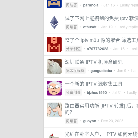
问与答
•
paranoia
•
Jan 16
• Lastly repl
试了下网上能搞到的免费 iptv 
问与答
•
ethusdt
•
Jan 19
• Lastly repli
整了个 iptv m3u 源的聚合 筛
分享创造
•
a707782628
•
Jan 16
• Lastl
深圳联通 IPTV 机顶盒研究
宽带症候群
•
guoguobaba
•
Jan 9
• Last
一个新的 IPTV 源收集工具
分享创造
•
bjzhou1990
•
Jul 31
• Lastly 
路由器实用功能 [IPTV 转发] 
的？
问与答
•
guoyan
•
Dec 23, 2025
光纤在卧室入户， IPTV 如何