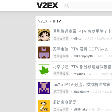
V2EX
IPTV
›
深圳联通宽带 IPTV 可以用除
宽带症候群
•
eijnix
•
Jul 30
• Lastly repl
天津电信 IPTV 没有 CCTV5+么
宽带症候群
•
mikepuppy96
•
Jul 21
• La
北京联通 IPTV 部分频道疑似被错
宽带症候群
•
raysonx
•
Jul 1
• Lastly re
ros7.x IPTV 分流，模拟机顶盒拿 
宽带症候群
•
xiaoxiannv
•
Jul 21
• Lastl
求助家庭组网
宽带症候群
•
siiiiiiinake
•
Jun 23
• Lastl