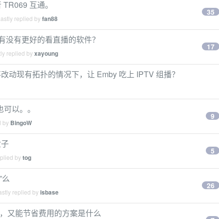
 TR069 互通。
35
astly replied by
fan88
之外，还有没有更好的看直播的软件？
17
ly replied by
xayoung
现有拓扑的情况下，让 Emby 吃上 IPTV 组播？
的也可以。。
9
d by
BingoW
盒子
5
eplied by
tog
”么
26
stly replied by
isbase
控制，又能节省费用的方案是什么