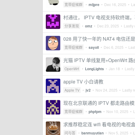
宽带症候群
•
mljpre
•
Dec 16, 2025
• Las
村通往， IPTV 电视支持软终端
分享发现
•
omz
•
Dec 23, 2025
• Lastly 
028 用了快一年的 NAT4 电信
宽带症候群
•
sayoll
•
Dec 6, 2025
• Last
光猫 IPTV 单线复用+OpenWr
OpenWrt
•
LongLights
•
Jan 18
• Lastly
apple TV 小白请教
Apple TV
•
jv2
•
Nov 24, 2025
• Lastly r
现在北京联通的 IPTV 都走路由
宽带症候群
•
phpfpm
•
Nov 10, 2025
• L
求推荐稳定连 wifi 看电视的电视
问与答
•
banmuyutian
•
Nov 5, 2025
• L