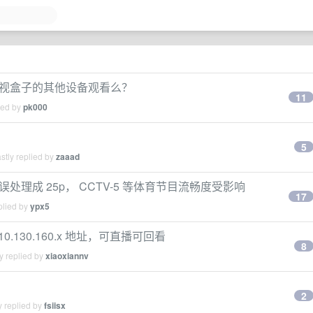
了电视盒子的其他设备观看么？
11
ied by
pk000
5
stly replied by
zaaad
误处理成 25p， CCTV-5 等体育节目流畅度受影响
17
plied by
ypx5
10.130.160.x 地址，可直播可回看
8
y replied by
xiaoxiannv
2
y replied by
fsiisx