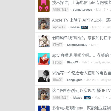
技术探讨，上海电信 iptv 专网或者
宽带症候群
•
sonnetbreeze
•
Mar 17
• L
Apple TV 上除了 APTV 
Apple TV
•
isbase
•
Mar 10
• Last
PRO
弱电箱单线到阳台，求教如何在不改动
问与答
•
ShimaKazeLiu
•
Mar 4
aptv 直播源 用哪个啊。。花钱
问与答
•
BingoW
•
Feb 6
• Lastly replie
求推荐一个适合老人使用的电视
问与答
•
LongLights
•
Jan 28
• Lastly r
这个网络拓扑可以实现“组播 IPTV
宽带症候群
•
isbase
•
May 11
• La
PRO
多台电视观看 iptv，既能独立