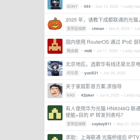
SONY
•
4X4
•
Sep 10, 2025
• Lastly rep
2025 年，请教下成都联通的光猫
宽带症候群
•
chman
•
Nov 6, 2025
• Las
国内使用 RouterOS 通过 IPoE 
路由器
•
ntdll
•
Jul 17, 2025
• Lastly rep
北京地区。选歌华有线还是北京
问与答
•
yuxi521
•
Jun 30, 2025
关于家庭影音方案,求指导
NAS
•
42joker
•
Jun 6, 2025
• Lastly re
有人使用华为光猫 HN8346Q 联通
使能+目的 IP 转发列表吗？
宽带症候群
•
coyboy911
•
May 31, 2025
求助：上海联通 光猫桥接后 IPTV