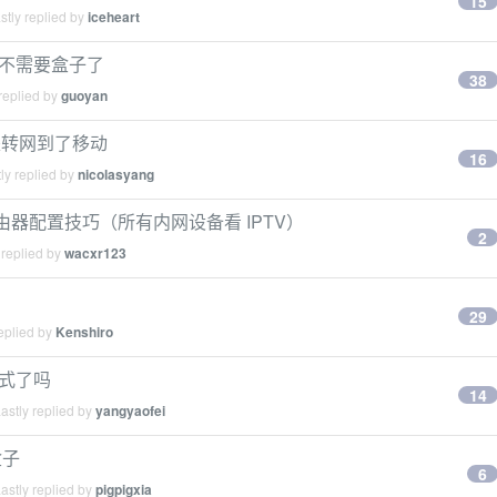
15
tly replied by
iceheart
，不需要盒子了
38
replied by
guoyan
还是转网到了移动
16
ly replied by
nicolasyang
t 路由器配置技巧（所有内网设备看 IPTV）
2
 replied by
wacxr123
29
eplied by
Kenshiro
模式了吗
14
astly replied by
yangyaofei
盒子
6
astly replied by
pigpigxia