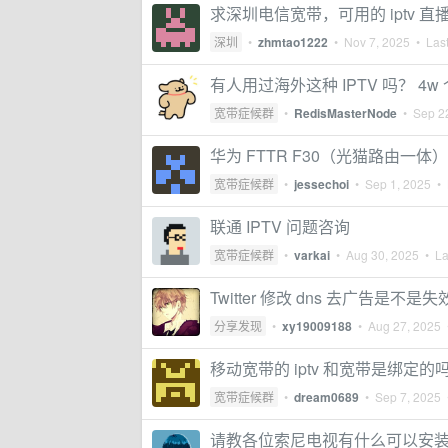
求深圳电信宽带，可用的 iptv 直播源，
深圳
•
zhmtao1222
•
Nov 7, 2025
• Last
有人用过海外这种 IPTV 吗？ 
宽带症候群
•
RedisMasterNode
•
Sep 2
华为 FTTR F30（光猫路由一体
宽带症候群
•
jessechoi
•
Sep 1, 2025
• 
联通 IPTV 问题咨询
宽带症候群
•
varkai
•
Aug 30, 2025
• Las
Twitter 修改 dns 去广告是不是
分享发现
•
xy19009188
•
Aug 27, 2025
•
移动宽带的 iptv 和宽带是绑定的
宽带症候群
•
dream0689
•
Sep 7, 2025
•
请教各位索尼电视有什么可以安装的