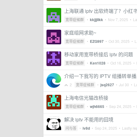
上海联通 iptv 出软终端了？小
宽带症候群
•
kkjjjllkk
•
Nov 7, 2025
• Las
家庭组网求助~
宽带症候群
•
EZG997
•
Oct 30, 2025
• La
移动家用宽带桥接后 iptv 的问题
宽带症候群
•
Ken1028
•
Oct 16, 2025
• L
介绍一下我写的 IPTV 组播转单播工具 r
2
宽带症候群
•
jsq2627
•
Jul 30
• La
上海电信光猫改桥接
宽带症候群
•
wjh6665
•
Sep 24, 2025
• L
解决 iptv 不能用的囧境
问与答
•
iv8d
•
Sep 24, 2025
• Lastly re