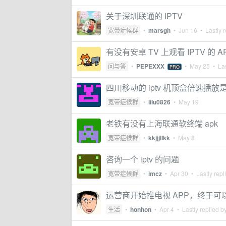
关于深圳联通的 IPTV
宽带症候群
•
marsgh
•
Jun 16
• Lastly r
有没有安卓 TV 上观看 IPTV 的 A
问与答
•
PEPEXXX
•
May 25
• Las
PRO
四川移动的 iptv 机顶盒倍速播放是
宽带症候群
•
lilu0826
•
May 19
老铁有没有上海联通软终端 apk
宽带症候群
•
kkjjjllkk
•
May 8
咨询一个 iptv 的问题
宽带症候群
•
imcz
•
Apr 30
• Lastly repl
运营商开始推电视 APP，终于
生活
•
honhon
•
Apr 4
• Lastly replied b