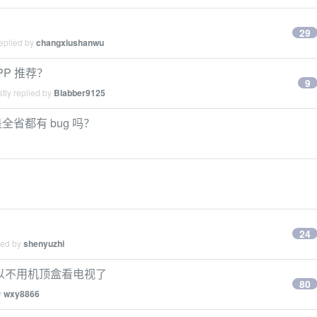
29
eplied by
changxiushanwu
PP 推荐？
9
tly replied by
Blabber9125
全省都有 bug 吗？
24
ied by
shenyuzhi
可以不用机顶盒看电视了
80
y
wxy8866