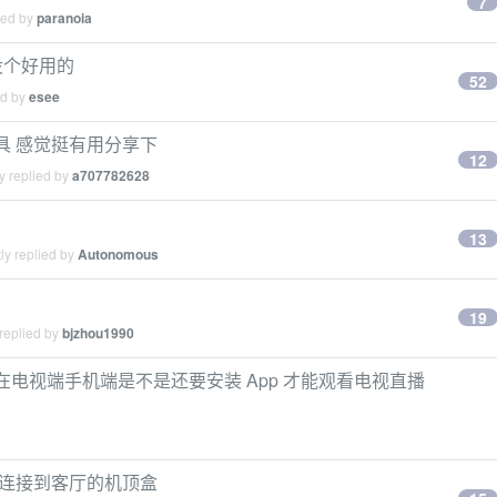
7
ied by
paranoia
就没个好用的
52
ed by
esee
选工具 感觉挺有用分享下
12
y replied by
a707782628
13
ly replied by
Autonomous
19
replied by
bjzhou1990
后，在电视端手机端是不是还要安装 App 才能观看电视直播
无线连接到客厅的机顶盒