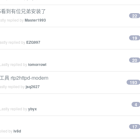
红书看到有位兄弟安装了
22
tly replied by
Master1993
19
stly replied by
EZG997
20
astly replied by
tomorrowi
tp2httpd-modern
193
stly replied by
jsq2627
4
astly replied by
ybyx
17
plied by
iv8d